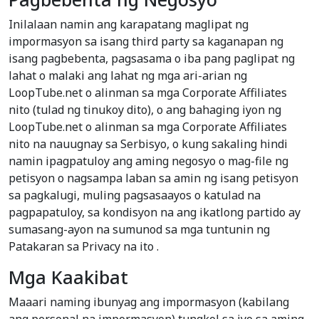
Inilalaan namin ang karapatang maglipat ng
impormasyon sa isang third party sa kaganapan ng
isang pagbebenta, pagsasama o iba pang paglipat ng
lahat o malaki ang lahat ng mga ari-arian ng
LoopTube.net o alinman sa mga Corporate Affiliates
nito (tulad ng tinukoy dito), o ang bahaging iyon ng
LoopTube.net o alinman sa mga Corporate Affiliates
nito na nauugnay sa Serbisyo, o kung sakaling hindi
namin ipagpatuloy ang aming negosyo o mag-file ng
petisyon o nagsampa laban sa amin ng isang petisyon
sa pagkalugi, muling pagsasaayos o katulad na
pagpapatuloy, sa kondisyon na ang ikatlong partido ay
sumasang-ayon na sumunod sa mga tuntunin ng
Patakaran sa Privacy na ito .
Mga Kaakibat
Maaari naming ibunyag ang impormasyon (kabilang