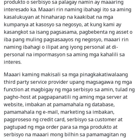
produkto o serbisyo sa palagay namin ay maaaring
interesado ka. Maaari rin naming ibahagi ito sa aming
kasalukuyan at hinaharap na kaakibat na mga
kumpanya at kasosyo sa negosyo, at kung kami ay
kasangkot sa isang pagsasama, pagbebenta ng asset o
iba pang muling pagsasaayos ng negosyo, maaari rin
naming ibahagi o ilipat ang iyong personal at di-
personal na impormasyon sa aming mga kahalili sa
interes.
Maaari kaming makisali sa mga pinagkakatiwalaang
third party service provider upang magsagawa ng mga
function at magbigay ng mga serbisyo sa amin, tulad ng
pagho-host at pagpapanatili ng aming mga server at
website, imbakan at pamamahala ng database,
pamamahala ng e-mail, marketing sa imbakan,
pagproseso ng credit card, serbisyo sa customer at
pagtupad ng mga order para sa mga produkto at
serbisyo na maaari mong bilhin sa pamamagitan ng