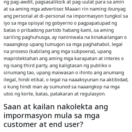
ng pag-awdit, pagsasaliksik at pag-uulat para sa amin
at sa aming mga advertiser. Maaari rin naming ibunyag
ang personal at di-personal na impormasyon tungkol sa
iyo sa mga opisyal ng gobyerno o pagpapatupad ng
batas o pribadong partido habang kami, sa aming
sariling paghuhusga, ay naniniwala na kinakailangan o
naaangkop upang tumugon sa mga paghahabol, legal
na proseso (kabilang ang mga subpoena), upang
maprotektahan ang aming mga karapatan at interes o
ng isang third party, ang kaligtasan ng publiko o
sinumang tao, upang maiwasan o ihinto ang anumang
ilegal, hindi etikal, o legal na naaaksyunan na aktibidad,
o kung hindi man ay sumunod sa naaangkop na mga
utos ng korte, batas, patakaran at regulasyon.
Saan at kailan nakolekta ang
impormasyon mula sa mga
customer at end user?