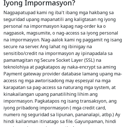
Iyong Impormasyon?
Nagpapatupad kami ng iba't ibang mga hakbang sa
seguridad upang mapanatili ang kaligtasan ng iyong
personal na impormasyon kapag nag-order ka o
nagpasok, magsumite, o nag-access sa iyong personal
na impormasyon. Nag-aalok kami ng paggamit ng isang
secure na server. Ang lahat ng ibinigay na
sensitibo/credit na impormasyon ay ipinapadala sa
pamamagitan ng Secure Socket Layer (SSL) na
teknolohiya at pagkatapos ay naka-encrypt sa aming
Payment gateway provider database lamang upang ma-
access ng mga awtorisadong may espesyal na mga
karapatan sa pag-access sa naturang mga system, at
kinakailangan upang panatilihing lihim ang
impormasyon. Pagkatapos ng isang transaksyon, ang
iyong pribadong impormasyon ( mga credit card,
numero ng seguridad sa lipunan, pananalapi, atbp.) Ay
hindi kailanman itinatago sa file. Gayunpaman, hindi