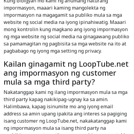
Kung bibigyan mo kami ng anumang naturang
impormasyon, maaari kaming mangolekta ng
impormasyon na magagamit sa publiko mula sa mga
website ng social media na iyong ipinahiwatig. Maaari
mong kontrolin kung magkano ang iyong impormasyon
ng mga website ng social media na ginagawang publiko
sa pamamagitan ng pagbisita sa mga website na ito at
pagbabago ng iyong mga setting ng privacy.
Kailan ginagamit ng LoopTube.net
ang impormasyon ng customer
mula sa mga third party?
Nakatanggap kami ng ilang impormasyon mula sa mga
third party kapag nakikipag-ugnay ka sa amin.
Halimbawa, kapag isinumite mo ang iyong email
address sa amin upang ipakita ang interes sa pagiging
isang customer ng LoopTube.net, nakakatanggap kami
ng impormasyon mula sa isang third party na