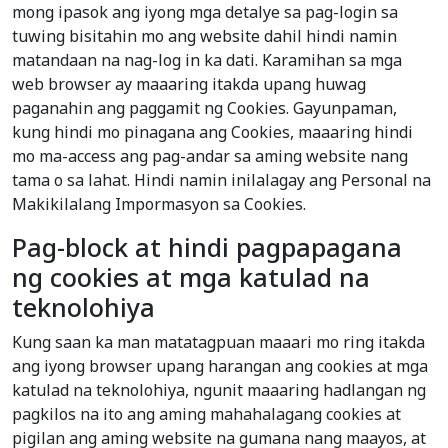
mong ipasok ang iyong mga detalye sa pag-login sa
tuwing bisitahin mo ang website dahil hindi namin
matandaan na nag-log in ka dati. Karamihan sa mga
web browser ay maaaring itakda upang huwag
paganahin ang paggamit ng Cookies. Gayunpaman,
kung hindi mo pinagana ang Cookies, maaaring hindi
mo ma-access ang pag-andar sa aming website nang
tama o sa lahat. Hindi namin inilalagay ang Personal na
Makikilalang Impormasyon sa Cookies.
Pag-block at hindi pagpapagana
ng cookies at mga katulad na
teknolohiya
Kung saan ka man matatagpuan maaari mo ring itakda
ang iyong browser upang harangan ang cookies at mga
katulad na teknolohiya, ngunit maaaring hadlangan ng
pagkilos na ito ang aming mahahalagang cookies at
pigilan ang aming website na gumana nang maayos, at