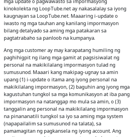
mga update o pagwawasto sa impormasyong
kinokolekta ng LoopTube.net ay nakasalalay sa iyong
kaugnayan sa LoopTube.net. Maaaring i-update o
iwasto ng mga tauhan ang kanilang impormasyon
bilang detalyado sa aming mga patakaran sa
pagtatrabaho sa panloob na kumpanya.
Ang mga customer ay may karapatang humiling ng
paghihigpit ng ilang mga gamit at pagsisiwalat ng
personal na makikilalang impormasyon tulad ng
sumusunod. Maaari kang makipag-ugnay sa amin
upang (1) i-update o itama ang iyong personal na
makikilalang impormasyon, (2) baguhin ang iyong mga
kagustuhan tungkol sa mga komunikasyon at iba pang
impormasyon na natanggap mo mula sa amin, o (3)
tanggalin ang personal na makikilalang impormasyon
na pinananatili tungkol sa iyo sa aming mga system
(napapailalim sa sumusunod na talata), sa
pamamagitan ng pagkansela ng iyong account. Ang