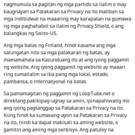
nagmumula sa pagitan ng mga partido sa ilalim o may
kaugnayan sa Patakaran sa Privacy na ito maliban sa
mga indibidwal na maaaring may karapatan na gumawa
ng mga paghahabol sa ilalim ng Privacy Shield, o ang
balangkas ng Swiss-US.
Ang mga batas ng Finland, hindi kasama ang mga
salungatan nito sa mga patakaran ng batas, ay
mamamahala sa Kasunduang ito at ang iyong paggamit
ng website. Ang iyong paggamit ng website ay maaari
ring sumailalim sa iba pang mga lokal, estado,
pambansa, o internasyonal na batas.
Sa pamamagitan ng paggamit ng LoopTube.net o
direktang pakikipag-ugnay sa amin, ipinapahiwatig mo
ang iyong pagtanggap sa Patakaran sa Privacy na ito.
Kung hindi ka sumasang-ayon sa Patakaran sa Privacy
na ito, hindi ka dapat makisali sa aming website, o
gamitin ang aming mga serbisyo. Ang patuloy na