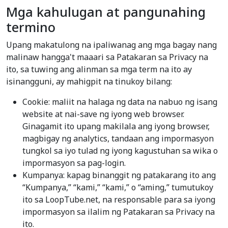
Mga kahulugan at pangunahing
termino
Upang makatulong na ipaliwanag ang mga bagay nang
malinaw hangga't maaari sa Patakaran sa Privacy na
ito, sa tuwing ang alinman sa mga term na ito ay
isinangguni, ay mahigpit na tinukoy bilang:
Cookie: maliit na halaga ng data na nabuo ng isang
website at nai-save ng iyong web browser.
Ginagamit ito upang makilala ang iyong browser,
magbigay ng analytics, tandaan ang impormasyon
tungkol sa iyo tulad ng iyong kagustuhan sa wika o
impormasyon sa pag-login.
Kumpanya: kapag binanggit ng patakarang ito ang
“Kumpanya,” “kami,” “kami,” o “aming,” tumutukoy
ito sa LoopTube.net, na responsable para sa iyong
impormasyon sa ilalim ng Patakaran sa Privacy na
ito.