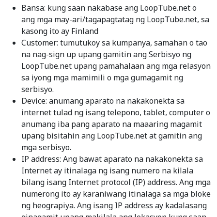
Bansa: kung saan nakabase ang LoopTube.net o
ang mga may-ari/tagapagtatag ng LoopTube.net, sa
kasong ito ay Finland
Customer: tumutukoy sa kumpanya, samahan o tao
na nag-sign up upang gamitin ang Serbisyo ng
LoopTube.net upang pamahalaan ang mga relasyon
sa iyong mga mamimili o mga gumagamit ng
serbisyo.
Device: anumang aparato na nakakonekta sa
internet tulad ng isang telepono, tablet, computer o
anumang iba pang aparato na maaaring magamit
upang bisitahin ang LoopTube.net at gamitin ang
mga serbisyo.
IP address: Ang bawat aparato na nakakonekta sa
Internet ay itinalaga ng isang numero na kilala
bilang isang Internet protocol (IP) address. Ang mga
numerong ito ay karaniwang itinalaga sa mga bloke
ng heograpiya. Ang isang IP address ay kadalasang