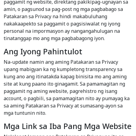
paggamit ng website, direktang pakikipag-ugnayan sa
amin, o pagsunod sa pag-post ng mga pagbabago sa
Patakaran sa Privacy na hindi makabuluhang
nakakaapekto sa paggamit o pagsisiwalat ng iyong
personal na impormasyon ay nangangahulugan na
tinatanggap mo ang mga pagbabagong iyon.
Ang Iyong Pahintulot
Na-update namin ang aming Patakaran sa Privacy
upang mabigyan ka ng kumpletong transparency sa
kung ano ang itinatakda kapag binisita mo ang aming
site at kung paano ito ginagamit. Sa pamamagitan ng
paggamit ng aming website, pagrehistro ng isang
account, o pagbili, sa pamamagitan nito ay pumayag ka
sa aming Patakaran sa Privacy at sumasang-ayon sa
mga tuntunin nito.
Mga Link sa Iba Pang Mga Website