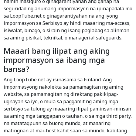
namin masiguro o ginagarantiyahan ang ganap na
seguridad ng anumang impormasyon na ipinapadala mo
sa LoopTube.net o ginagarantiyahan na ang iyong
impormasyon sa Serbisyo ay hindi maaaring ma-access,
isiwalat, binago, o sirain ng isang paglabag sa alinman
sa aming pisikal, teknikal, o managerial safeguards.
Maaari bang ilipat ang aking
impormasyon sa ibang mga
bansa?
Ang LoopTube.net ay isinasama sa Finland. Ang
impormasyong nakolekta sa pamamagitan ng aming
website, sa pamamagitan ng direktang pakikipag-
ugnayan sa iyo, o mula sa paggamit ng aming mga
serbisyo sa tulong ay maaaring ilipat paminsan-minsan
sa aming mga tanggapan o tauhan, o sa mga third party,
na matatagpuan sa buong mundo, at maaaring
matingnan at mai-host kahit saan sa mundo, kabilang