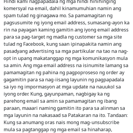
Hindi kami nagpapadala ng mga hindi hinihinging
komersyal na email, dahil kinamumuhian namin ang
spam tulad ng ginagawa mo. Sa pamamagitan ng
pagsusumite ng iyong email address, sumasang-ayon ka
rin na payagan kaming gamitin ang iyong email address
para sa pag-target ng madla ng customer sa mga site
tulad ng Facebook, kung saan ipinapakita namin ang
pasadyang advertising sa mga partikular na tao na nag-
opt in upang makatanggap ng mga komunikasyon mula
sa amin. Ang mga email address na isinumite lamang sa
pamamagitan ng pahina ng pagpoproseso ng order ay
gagamitin para sa nag-iisang layunin ng pagpapadala
sa iyo ng impormasyon at mga update na nauukol sa
iyong order. Kung, gayunpaman, nagbigay ka ng
parehong email sa amin sa pamamagitan ng ibang
paraan, maaari naming gamitin ito para sa alinman sa
mga layunin na nakasaad sa Patakaran na ito. Tandaan:
Kung sa anumang oras nais mong mag-unsubscribe
mula sa pagtanggap ng mga email sa hinaharap,