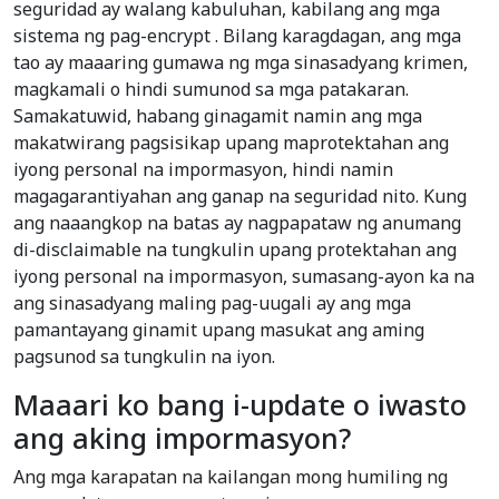
seguridad ay walang kabuluhan, kabilang ang mga
sistema ng pag-encrypt . Bilang karagdagan, ang mga
tao ay maaaring gumawa ng mga sinasadyang krimen,
magkamali o hindi sumunod sa mga patakaran.
Samakatuwid, habang ginagamit namin ang mga
makatwirang pagsisikap upang maprotektahan ang
iyong personal na impormasyon, hindi namin
magagarantiyahan ang ganap na seguridad nito. Kung
ang naaangkop na batas ay nagpapataw ng anumang
di-disclaimable na tungkulin upang protektahan ang
iyong personal na impormasyon, sumasang-ayon ka na
ang sinasadyang maling pag-uugali ay ang mga
pamantayang ginamit upang masukat ang aming
pagsunod sa tungkulin na iyon.
Maaari ko bang i-update o iwasto
ang aking impormasyon?
Ang mga karapatan na kailangan mong humiling ng