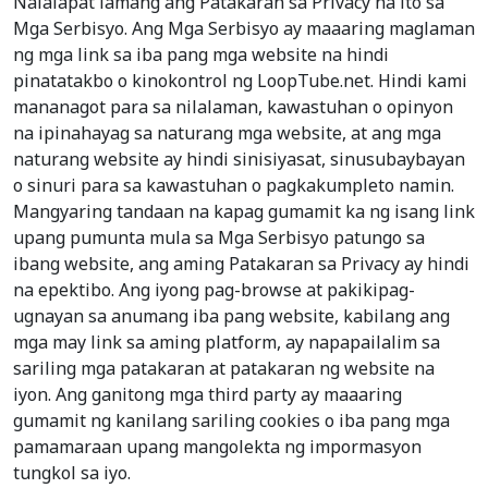
Nalalapat lamang ang Patakaran sa Privacy na ito sa
Mga Serbisyo. Ang Mga Serbisyo ay maaaring maglaman
ng mga link sa iba pang mga website na hindi
pinatatakbo o kinokontrol ng LoopTube.net. Hindi kami
mananagot para sa nilalaman, kawastuhan o opinyon
na ipinahayag sa naturang mga website, at ang mga
naturang website ay hindi sinisiyasat, sinusubaybayan
o sinuri para sa kawastuhan o pagkakumpleto namin.
Mangyaring tandaan na kapag gumamit ka ng isang link
upang pumunta mula sa Mga Serbisyo patungo sa
ibang website, ang aming Patakaran sa Privacy ay hindi
na epektibo. Ang iyong pag-browse at pakikipag-
ugnayan sa anumang iba pang website, kabilang ang
mga may link sa aming platform, ay napapailalim sa
sariling mga patakaran at patakaran ng website na
iyon. Ang ganitong mga third party ay maaaring
gumamit ng kanilang sariling cookies o iba pang mga
pamamaraan upang mangolekta ng impormasyon
tungkol sa iyo.