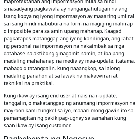
maprotektahan ang impormasyon mula sa hindi
sinasadyang pagkawala ay nangangahulugan na ang
isang kopya ng iyong impormasyon ay maaaring umiiral
sa isang hindi mabubura na form na magiging mahirap
o imposible para sa amin upang mahanap. Kaagad
pagkatapos matanggap ang iyong kahilingan, ang lahat
ng personal na impormasyon na nakaimbak sa mga
database na aktibong ginagamit namin, at iba pang
madaling mahahanap na media ay maa-update, itatama,
mabago o tatanggalin, kung naaangkop, sa lalong
madaling panahon at sa lawak na makatwiran at
teknikal na praktikal.
Kung ikaw ay isang end user at nais na i-update,
tanggalin, o makatanggap ng anumang impormasyon na
mayroon kami tungkol sa iyo, maaari mong gawin ito sa
pamamagitan ng pakikipag-ugnay sa samahan kung
saan ikaw ay isang customer.
Pagbebenta ng Negosyo