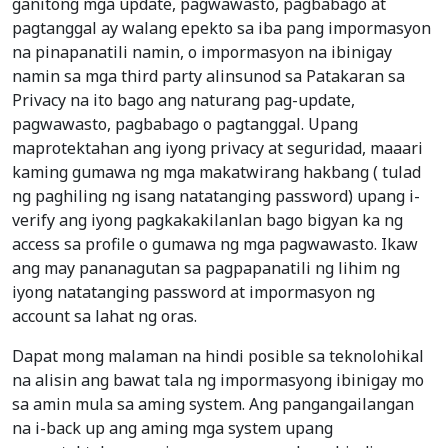
ganitong mga update, pagwawasto, pagbabago at
pagtanggal ay walang epekto sa iba pang impormasyon
na pinapanatili namin, o impormasyon na ibinigay
namin sa mga third party alinsunod sa Patakaran sa
Privacy na ito bago ang naturang pag-update,
pagwawasto, pagbabago o pagtanggal. Upang
maprotektahan ang iyong privacy at seguridad, maaari
kaming gumawa ng mga makatwirang hakbang ( tulad
ng paghiling ng isang natatanging password) upang i-
verify ang iyong pagkakakilanlan bago bigyan ka ng
access sa profile o gumawa ng mga pagwawasto. Ikaw
ang may pananagutan sa pagpapanatili ng lihim ng
iyong natatanging password at impormasyon ng
account sa lahat ng oras.
Dapat mong malaman na hindi posible sa teknolohikal
na alisin ang bawat tala ng impormasyong ibinigay mo
sa amin mula sa aming system. Ang pangangailangan
na i-back up ang aming mga system upang