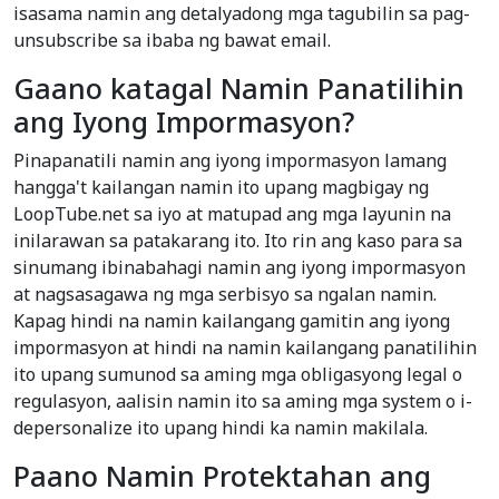
isasama namin ang detalyadong mga tagubilin sa pag-
unsubscribe sa ibaba ng bawat email.
Gaano katagal Namin Panatilihin
ang Iyong Impormasyon?
Pinapanatili namin ang iyong impormasyon lamang
hangga't kailangan namin ito upang magbigay ng
LoopTube.net sa iyo at matupad ang mga layunin na
inilarawan sa patakarang ito. Ito rin ang kaso para sa
sinumang ibinabahagi namin ang iyong impormasyon
at nagsasagawa ng mga serbisyo sa ngalan namin.
Kapag hindi na namin kailangang gamitin ang iyong
impormasyon at hindi na namin kailangang panatilihin
ito upang sumunod sa aming mga obligasyong legal o
regulasyon, aalisin namin ito sa aming mga system o i-
depersonalize ito upang hindi ka namin makilala.
Paano Namin Protektahan ang