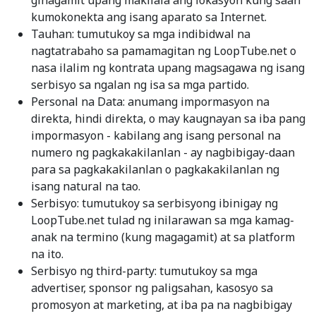
ginagamit upang makilala ang lokasyon kung saan
kumokonekta ang isang aparato sa Internet.
Tauhan: tumutukoy sa mga indibidwal na
nagtatrabaho sa pamamagitan ng LoopTube.net o
nasa ilalim ng kontrata upang magsagawa ng isang
serbisyo sa ngalan ng isa sa mga partido.
Personal na Data: anumang impormasyon na
direkta, hindi direkta, o may kaugnayan sa iba pang
impormasyon - kabilang ang isang personal na
numero ng pagkakakilanlan - ay nagbibigay-daan
para sa pagkakakilanlan o pagkakakilanlan ng
isang natural na tao.
Serbisyo: tumutukoy sa serbisyong ibinigay ng
LoopTube.net tulad ng inilarawan sa mga kamag-
anak na termino (kung magagamit) at sa platform
na ito.
Serbisyo ng third-party: tumutukoy sa mga
advertiser, sponsor ng paligsahan, kasosyo sa
promosyon at marketing, at iba pa na nagbibigay