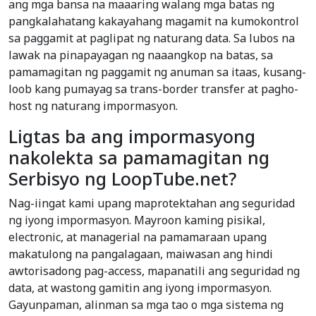
ang mga bansa na maaaring walang mga batas ng
pangkalahatang kakayahang magamit na kumokontrol
sa paggamit at paglipat ng naturang data. Sa lubos na
lawak na pinapayagan ng naaangkop na batas, sa
pamamagitan ng paggamit ng anuman sa itaas, kusang-
loob kang pumayag sa trans-border transfer at pagho-
host ng naturang impormasyon.
Ligtas ba ang impormasyong
nakolekta sa pamamagitan ng
Serbisyo ng LoopTube.net?
Nag-iingat kami upang maprotektahan ang seguridad
ng iyong impormasyon. Mayroon kaming pisikal,
electronic, at managerial na pamamaraan upang
makatulong na pangalagaan, maiwasan ang hindi
awtorisadong pag-access, mapanatili ang seguridad ng
data, at wastong gamitin ang iyong impormasyon.
Gayunpaman, alinman sa mga tao o mga sistema ng