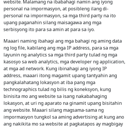
website. Malamang na ibabahagi namin ang iyong
personal na impormasyon, at posibleng ilang di-
personal na impormasyon, sa mga third party na ito
upang paganahin silang maisagawa ang mga
serbisyong ito para sa amin at para sa iyo.
Maaari naming ibahagi ang mga bahagi ng aming data
ng log file, kabilang ang mga IP address, para sa mga
layunin ng analytics sa mga third party tulad ng mga
kasosyo sa web analytics, mga developer ng application,
at mga ad network. Kung ibinahagi ang iyong IP
address, maaari itong magamit upang tantyahin ang
pangkalahatang lokasyon at iba pang mga
technographics tulad ng bilis ng koneksyon, kung
binisita mo ang website sa isang nakabahaging
lokasyon, at uri ng aparato na ginamit upang bisitahin
ang website. Maaari silang magsama-sama ng
impormasyon tungkol sa aming advertising at kung ano
ang nakikita mo sa website at pagkatapos ay magbigay