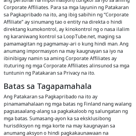
ang personal na impormasyon) tungkol sa iyo sa aming
Corporate Affiliates. Para sa mga layunin ng Patakaran
sa Pagkapribado na ito, ang ibig sabihin ng “Corporate
Affiliate” ay sinumang tao o entity na direkta o hindi
direktang kumokontrol, ay kinokontrol ng o nasa ilalim
ng karaniwang kontrol sa LoopTube.net, maging sa
pamamagitan ng pagmamay-ari o kung hindi man. Ang
anumang impormasyon na may kaugnayan sa iyo na
ibinibigay namin sa aming Corporate Affiliates ay
ituturing ng mga Corporate Affiliates alinsunod sa mga
tuntunin ng Patakaran sa Privacy na ito.
Batas sa Tagapamahala
Ang Patakaran sa Pagkapribado na ito ay
pinamamahalaan ng mga batas ng Finland nang walang
pagsasaalang-alang sa pagkakaloob ng salungatan ng
mga batas. Sumasang-ayon ka sa eksklusibong
hurisdiksyon ng mga korte na may kaugnayan sa
anumang aksyon o hindi pagkakaunawaan na