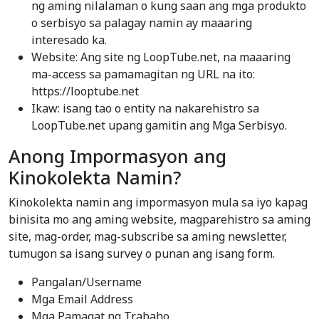
ng aming nilalaman o kung saan ang mga produkto
o serbisyo sa palagay namin ay maaaring
interesado ka.
Website: Ang site ng LoopTube.net, na maaaring
ma-access sa pamamagitan ng URL na ito:
https://looptube.net
Ikaw: isang tao o entity na nakarehistro sa
LoopTube.net upang gamitin ang Mga Serbisyo.
Anong Impormasyon ang
Kinokolekta Namin?
Kinokolekta namin ang impormasyon mula sa iyo kapag
binisita mo ang aming website, magparehistro sa aming
site, mag-order, mag-subscribe sa aming newsletter,
tumugon sa isang survey o punan ang isang form.
Pangalan/Username
Mga Email Address
Mga Pamagat ng Trabaho