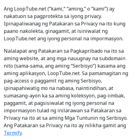
Ang LoopTube.net (“kami,” “aming,” o “kami”) ay
nakatuon sa pagprotekta sa iyong privacy.
Ipinapaliwanag ng Patakaran sa Privacy na ito kung
paano nakolekta, ginagamit, at isiniwalat ng
LoopTube.net ang iyong personal na impormasyon.
Nalalapat ang Patakaran sa Pagkapribado na ito sa
aming website, at ang mga nauugnay na subdomain
nito (sama-sama, ang aming “Serbisyo”) kasama ang
aming aplikasyon, LoopTube.net. Sa pamamagitan ng
pag-access o paggamit ng aming Serbisyo,
ipinapahiwatig mo na nabasa, naintindihan, at
sumasang-ayon ka sa aming koleksyon, pag-iimbak,
paggamit, at pagsisiwalat ng iyong personal na
impormasyon tulad ng inilarawan sa Patakaran sa
Privacy na ito at sa aming Mga Tuntunin ng Serbisyo.
Ang Patakaran sa Privacy na ito ay nilikha gamit ang
Termify
.