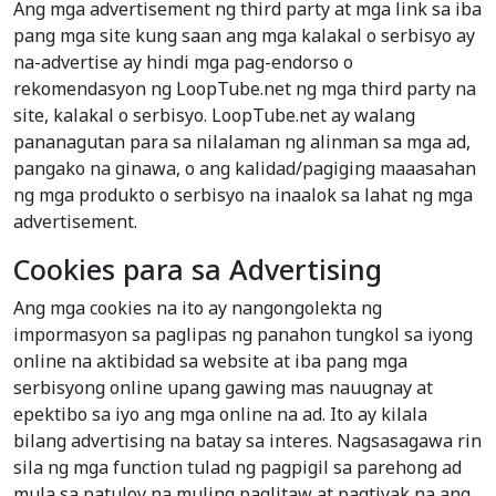
Ang mga advertisement ng third party at mga link sa iba
pang mga site kung saan ang mga kalakal o serbisyo ay
na-advertise ay hindi mga pag-endorso o
rekomendasyon ng LoopTube.net ng mga third party na
site, kalakal o serbisyo. LoopTube.net ay walang
pananagutan para sa nilalaman ng alinman sa mga ad,
pangako na ginawa, o ang kalidad/pagiging maaasahan
ng mga produkto o serbisyo na inaalok sa lahat ng mga
advertisement.
Cookies para sa Advertising
Ang mga cookies na ito ay nangongolekta ng
impormasyon sa paglipas ng panahon tungkol sa iyong
online na aktibidad sa website at iba pang mga
serbisyong online upang gawing mas nauugnay at
epektibo sa iyo ang mga online na ad. Ito ay kilala
bilang advertising na batay sa interes. Nagsasagawa rin
sila ng mga function tulad ng pagpigil sa parehong ad
mula sa patuloy na muling paglitaw at pagtiyak na ang