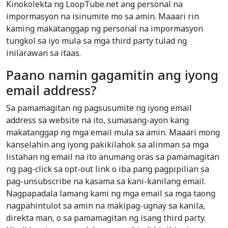
Kinokolekta ng LoopTube.net ang personal na
impormasyon na isinumite mo sa amin. Maaari rin
kaming makatanggap ng personal na impormasyon
tungkol sa iyo mula sa mga third party tulad ng
inilarawan sa itaas.
Paano namin gagamitin ang iyong
email address?
Sa pamamagitan ng pagsusumite ng iyong email
address sa website na ito, sumasang-ayon kang
makatanggap ng mga email mula sa amin. Maaari mong
kanselahin ang iyong pakikilahok sa alinman sa mga
listahan ng email na ito anumang oras sa pamamagitan
ng pag-click sa opt-out link o iba pang pagpipilian sa
pag-unsubscribe na kasama sa kani-kanilang email.
Nagpapadala lamang kami ng mga email sa mga taong
nagpahintulot sa amin na makipag-ugnay sa kanila,
direkta man, o sa pamamagitan ng isang third party.