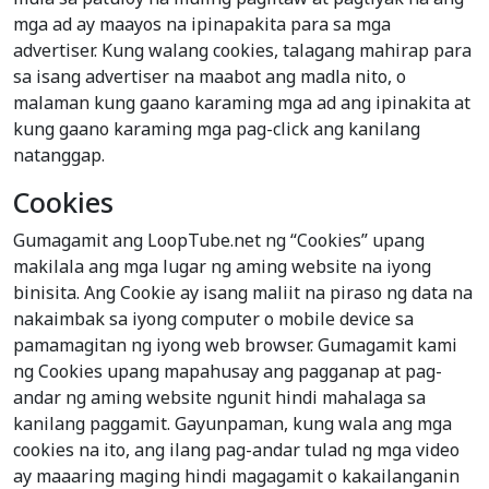
mga ad ay maayos na ipinapakita para sa mga
advertiser. Kung walang cookies, talagang mahirap para
sa isang advertiser na maabot ang madla nito, o
malaman kung gaano karaming mga ad ang ipinakita at
kung gaano karaming mga pag-click ang kanilang
natanggap.
Cookies
Gumagamit ang LoopTube.net ng “Cookies” upang
makilala ang mga lugar ng aming website na iyong
binisita. Ang Cookie ay isang maliit na piraso ng data na
nakaimbak sa iyong computer o mobile device sa
pamamagitan ng iyong web browser. Gumagamit kami
ng Cookies upang mapahusay ang pagganap at pag-
andar ng aming website ngunit hindi mahalaga sa
kanilang paggamit. Gayunpaman, kung wala ang mga
cookies na ito, ang ilang pag-andar tulad ng mga video
ay maaaring maging hindi magagamit o kakailanganin