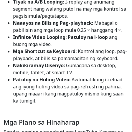
Tiyak na A/B Looping:
I-replay ang anumang
segment nang walang putol na may mga kontrol sa
pagsisimula/pagtatapos.
Naaayos na Bilis ng Pag-playback:
Mabagal o
pabilisin ang mga loop mula 0.25 × hanggang 4 ×.
Infinite Video Looping: Patuloy na i-loop
ang
buong mga video.
Mga Shortcut sa Keyboard:
Kontrol ang loop, pag-
playback, at bilis sa pamamagitan ng keyboard.
Nakikiramay Disenyo:
Gumagana sa desktop,
mobile, tablet, at smart TV.
Patuloy na Huling Video:
Awtomatikong i-reload
ang iyong huling video sa pag-refresh ng pahina,
upang maaari kang magpatuloy mismo kung saan
ka tumigil.
Mga Plano sa Hinaharap