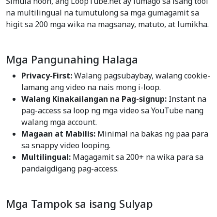
Simula noon, ang LoopTube.net ay lumago sa isang tool
na multilingual na tumutulong sa mga gumagamit sa
higit sa 200 mga wika na magsanay, matuto, at lumikha.
Mga Pangunahing Halaga
Privacy-First:
Walang pagsubaybay, walang cookie-
lamang ang video na nais mong i-loop.
Walang Kinakailangan na Pag-signup:
Instant na
pag-access sa loop ng mga video sa YouTube nang
walang mga account.
Magaan at Mabilis:
Minimal na bakas ng paa para
sa snappy video looping.
Multilingual:
Magagamit sa 200+ na wika para sa
pandaigdigang pag-access.
Mga Tampok sa isang Sulyap