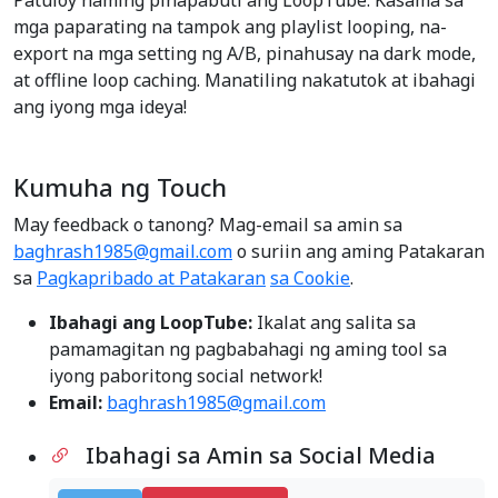
Patuloy naming pinapabuti ang LoopTube. Kasama sa
mga paparating na tampok ang playlist looping, na-
export na mga setting ng A/B, pinahusay na dark mode,
at offline loop caching. Manatiling nakatutok at ibahagi
ang iyong mga ideya!
Kumuha ng Touch
May feedback o tanong? Mag-email sa amin sa
baghrash1985@gmail.com
o suriin ang aming Patakaran
sa
Pagkapribado at Patakaran
sa Cookie
.
Ibahagi ang LoopTube:
Ikalat ang salita sa
pamamagitan ng pagbabahagi ng aming tool sa
iyong paboritong social network!
Email:
baghrash1985@gmail.com
Ibahagi sa Amin sa Social Media