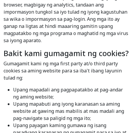
browser, magbigay ng analytics, tandaan ang
impormasyon tungkol sa iyo tulad ng iyong kagustuhan
sa wika o impormasyon sa pag-login. Ang mga ito ay
ganap na ligtas at hindi maaaring gamitin upang
magpatakbo ng mga programa o maghatid ng mga virus
sa iyong aparato.
Bakit kami gumagamit ng cookies?
Gumagamit kami ng mga first party at/o third party
cookies sa aming website para sa iba't ibang layunin
tulad ng:
Upang mapadali ang pagpapatakbo at pag-andar
ng aming website;
Upang mapabuti ang iyong karanasan sa aming
website at gawing mas mabilis at mas madali ang
pag-navigate sa paligid ng mga ito;
Upang payagan kaming gumawa ng isang
pasadyang karanasan ng gumagamit para sa iyo at