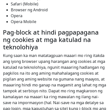
Safari (Mobile)
Browser ng Android
Opera
Opera Mobile
Pag-block at hindi pagpapagana
ng cookies at mga katulad na
teknolohiya
Kung saan ka man matatagpuan maaari mo ring itakda
ang iyong browser upang harangan ang cookies at mga
katulad na teknolohiya, ngunit maaaring hadlangan ng
pagkilos na ito ang aming mahahalagang cookies at
pigilan ang aming website na gumana nang maayos, at
maaaring hindi mo ganap na magamit ang lahat ng mga
tampok at serbisyo nito. Dapat mo ring magkaroon ng
kamalayan na maaari ka ring mawalan ng ilang nai-
save na impormasyon (hal. Nai-save na mga detalye sa
pag-login, mga kagustuhan sa site) kung i-block mo ang