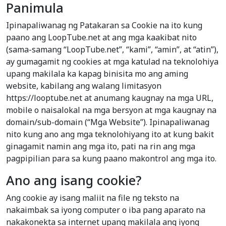
Panimula
Ipinapaliwanag ng Patakaran sa Cookie na ito kung
paano ang LoopTube.net at ang mga kaakibat nito
(sama-samang “LoopTube.net”, “kami”, “amin”, at “atin”),
ay gumagamit ng cookies at mga katulad na teknolohiya
upang makilala ka kapag binisita mo ang aming
website, kabilang ang walang limitasyon
https://looptube.net at anumang kaugnay na mga URL,
mobile o naisalokal na mga bersyon at mga kaugnay na
domain/sub-domain (“Mga Website”). Ipinapaliwanag
nito kung ano ang mga teknolohiyang ito at kung bakit
ginagamit namin ang mga ito, pati na rin ang mga
pagpipilian para sa kung paano makontrol ang mga ito.
Ano ang isang cookie?
Ang cookie ay isang maliit na file ng teksto na
nakaimbak sa iyong computer o iba pang aparato na
nakakonekta sa internet upang makilala ang iyong