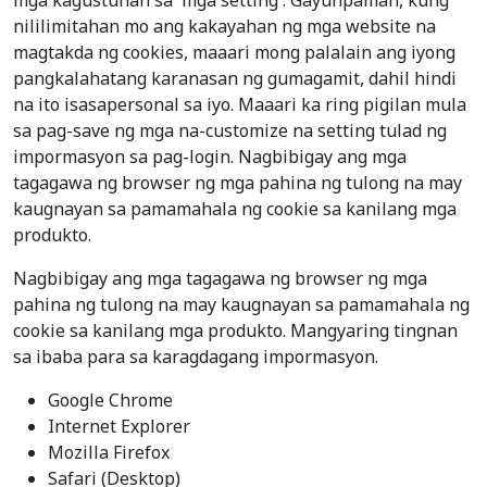
mga kagustuhan sa 'mga setting'. Gayunpaman, kung
nililimitahan mo ang kakayahan ng mga website na
magtakda ng cookies, maaari mong palalain ang iyong
pangkalahatang karanasan ng gumagamit, dahil hindi
na ito isasapersonal sa iyo. Maaari ka ring pigilan mula
sa pag-save ng mga na-customize na setting tulad ng
impormasyon sa pag-login. Nagbibigay ang mga
tagagawa ng browser ng mga pahina ng tulong na may
kaugnayan sa pamamahala ng cookie sa kanilang mga
produkto.
Nagbibigay ang mga tagagawa ng browser ng mga
pahina ng tulong na may kaugnayan sa pamamahala ng
cookie sa kanilang mga produkto. Mangyaring tingnan
sa ibaba para sa karagdagang impormasyon.
Google Chrome
Internet Explorer
Mozilla Firefox
Safari (Desktop)