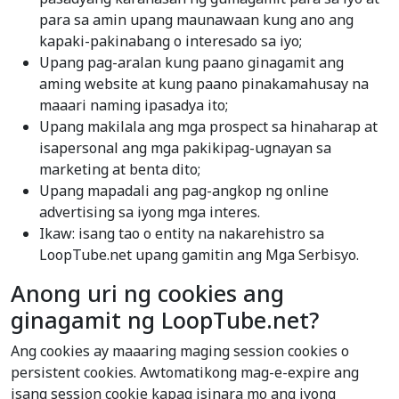
para sa amin upang maunawaan kung ano ang
kapaki-pakinabang o interesado sa iyo;
Upang pag-aralan kung paano ginagamit ang
aming website at kung paano pinakamahusay na
maaari naming ipasadya ito;
Upang makilala ang mga prospect sa hinaharap at
isapersonal ang mga pakikipag-ugnayan sa
marketing at benta dito;
Upang mapadali ang pag-angkop ng online
advertising sa iyong mga interes.
Ikaw: isang tao o entity na nakarehistro sa
LoopTube.net upang gamitin ang Mga Serbisyo.
Anong uri ng cookies ang
ginagamit ng LoopTube.net?
Ang cookies ay maaaring maging session cookies o
persistent cookies. Awtomatikong mag-e-expire ang
isang session cookie kapag isinara mo ang iyong