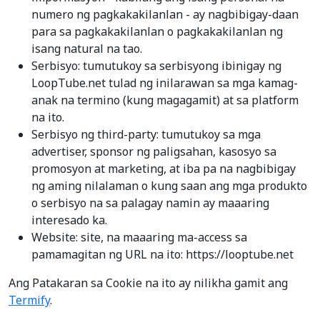
numero ng pagkakakilanlan - ay nagbibigay-daan
para sa pagkakakilanlan o pagkakakilanlan ng
isang natural na tao.
Serbisyo: tumutukoy sa serbisyong ibinigay ng
LoopTube.net tulad ng inilarawan sa mga kamag-
anak na termino (kung magagamit) at sa platform
na ito.
Serbisyo ng third-party: tumutukoy sa mga
advertiser, sponsor ng paligsahan, kasosyo sa
promosyon at marketing, at iba pa na nagbibigay
ng aming nilalaman o kung saan ang mga produkto
o serbisyo na sa palagay namin ay maaaring
interesado ka.
Website: site, na maaaring ma-access sa
pamamagitan ng URL na ito: https://looptube.net
Ang Patakaran sa Cookie na ito ay nilikha gamit ang
Termify
.