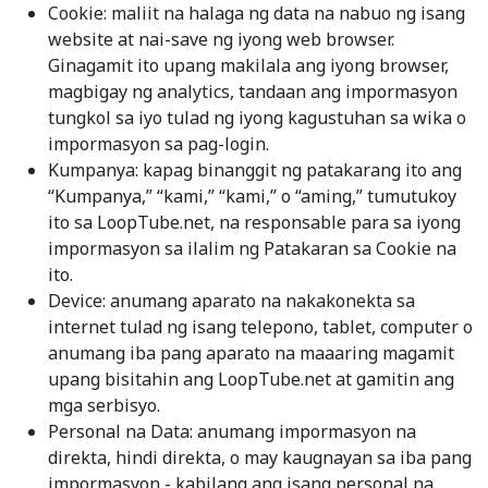
Cookie: maliit na halaga ng data na nabuo ng isang
website at nai-save ng iyong web browser.
Ginagamit ito upang makilala ang iyong browser,
magbigay ng analytics, tandaan ang impormasyon
tungkol sa iyo tulad ng iyong kagustuhan sa wika o
impormasyon sa pag-login.
Kumpanya: kapag binanggit ng patakarang ito ang
“Kumpanya,” “kami,” “kami,” o “aming,” tumutukoy
ito sa LoopTube.net, na responsable para sa iyong
impormasyon sa ilalim ng Patakaran sa Cookie na
ito.
Device: anumang aparato na nakakonekta sa
internet tulad ng isang telepono, tablet, computer o
anumang iba pang aparato na maaaring magamit
upang bisitahin ang LoopTube.net at gamitin ang
mga serbisyo.
Personal na Data: anumang impormasyon na
direkta, hindi direkta, o may kaugnayan sa iba pang
impormasyon - kabilang ang isang personal na