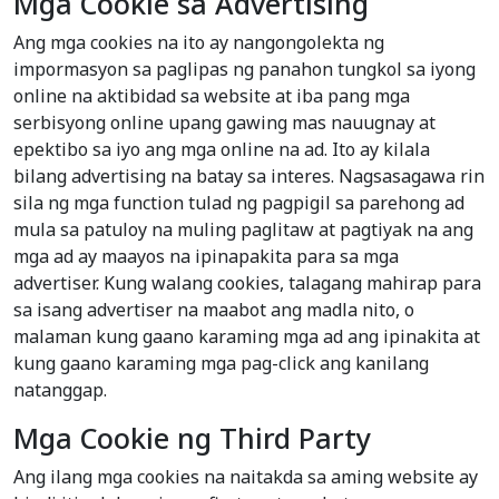
Mga Cookie sa Advertising
Ang mga cookies na ito ay nangongolekta ng
impormasyon sa paglipas ng panahon tungkol sa iyong
online na aktibidad sa website at iba pang mga
serbisyong online upang gawing mas nauugnay at
epektibo sa iyo ang mga online na ad. Ito ay kilala
bilang advertising na batay sa interes. Nagsasagawa rin
sila ng mga function tulad ng pagpigil sa parehong ad
mula sa patuloy na muling paglitaw at pagtiyak na ang
mga ad ay maayos na ipinapakita para sa mga
advertiser. Kung walang cookies, talagang mahirap para
sa isang advertiser na maabot ang madla nito, o
malaman kung gaano karaming mga ad ang ipinakita at
kung gaano karaming mga pag-click ang kanilang
natanggap.
Mga Cookie ng Third Party
Ang ilang mga cookies na naitakda sa aming website ay