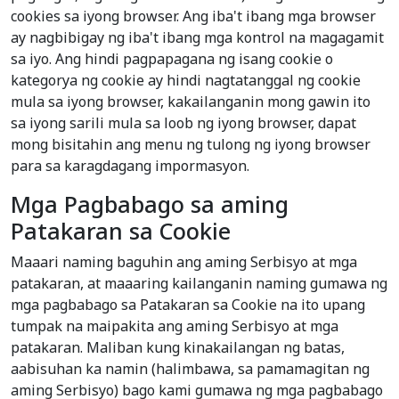
cookies sa iyong browser. Ang iba't ibang mga browser
ay nagbibigay ng iba't ibang mga kontrol na magagamit
sa iyo. Ang hindi pagpapagana ng isang cookie o
kategorya ng cookie ay hindi nagtatanggal ng cookie
mula sa iyong browser, kakailanganin mong gawin ito
sa iyong sarili mula sa loob ng iyong browser, dapat
mong bisitahin ang menu ng tulong ng iyong browser
para sa karagdagang impormasyon.
Mga Pagbabago sa aming
Patakaran sa Cookie
Maaari naming baguhin ang aming Serbisyo at mga
patakaran, at maaaring kailanganin naming gumawa ng
mga pagbabago sa Patakaran sa Cookie na ito upang
tumpak na maipakita ang aming Serbisyo at mga
patakaran. Maliban kung kinakailangan ng batas,
aabisuhan ka namin (halimbawa, sa pamamagitan ng
aming Serbisyo) bago kami gumawa ng mga pagbabago