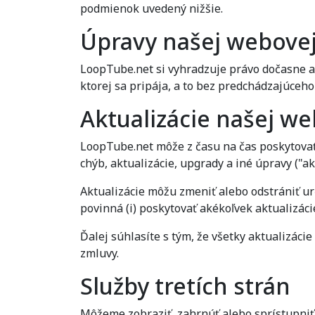
podmienok uvedený nižšie.
Úpravy našej webovej
LoopTube.net si vyhradzuje právo dočasne al
ktorej sa pripája, a to bez predchádzajúceh
Aktualizácie našej we
LoopTube.net môže z času na čas poskytovať
chýb, aktualizácie, upgrady a iné úpravy ("ak
Aktualizácie môžu zmeniť alebo odstrániť urč
povinná (i) poskytovať akékoľvek aktualizáci
Ďalej súhlasíte s tým, že všetky aktualizáci
zmluvy.
Služby tretích strán
Môžeme zobraziť, zahrnúť alebo sprístupniť o