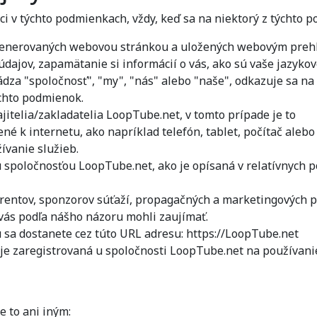
ci v týchto podmienkach, vždy, keď sa na niektorý z týchto p
generovaných webovou stránkou a uložených webovým prehli
údajov, zapamätanie si informácií o vás, ako sú vaše jazykov
ádza "spoločnosť", "my", "nás" alebo "naše", odkazuje sa na
chto podmienok.
jitelia/zakladatelia LoopTube.net, v tomto prípade je to
né k internetu, ako napríklad telefón, tablet, počítač aleb
ívanie služieb.
spoločnosťou LoopTube.net, ako je opísaná v relatívnych pod
zerentov, sponzorov súťaží, propagačných a marketingových p
vás podľa nášho názoru mohli zaujímať.
 sa dostanete cez túto URL adresu: https://LoopTube.net
á je zaregistrovaná u spoločnosti LoopTube.net na používani
e to ani iným: