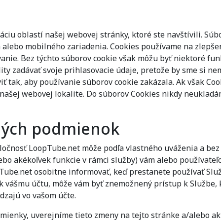
ciu oblastí našej webovej stránky, ktoré ste navštívili. Súb
 alebo mobilného zariadenia. Cookies používame na zlepše
vanie. Bez týchto súborov cookie však môžu byť niektoré fun
ity zadávať svoje prihlasovacie údaje, pretože by sme si nem
ť tak, aby používanie súborov cookie zakázala. Ak však Co
 našej webovej lokalite. Do súborov Cookies nikdy neukladá
ných podmienok
poločnosť LoopTube.net môže podľa vlastného uváženia a be
lebo akékoľvek funkcie v rámci služby) vám alebo používat
ube.net osobitne informovať, keď prestanete používať Služb
 k vášmu účtu, môže vám byť znemožnený prístup k Službe, 
dzajú vo vašom účte.
ienky, uverejníme tieto zmeny na tejto stránke a/alebo 