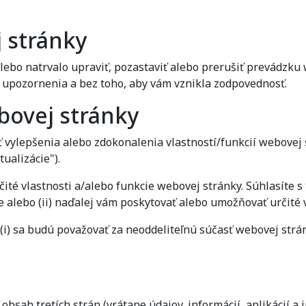
 stránky
ebo natrvalo upraviť, pozastaviť alebo prerušiť prevádzku 
o upozornenia a bez toho, aby vám vznikla zodpovednosť.
bovej stránky
 vylepšenia alebo zdokonalenia vlastností/funkcií webovej 
tualizácie").
ité vlastnosti a/alebo funkcie webovej stránky. Súhlasíte s
e alebo (ii) naďalej vám poskytovať alebo umožňovať určité 
e (i) sa budú považovať za neoddeliteľnú súčasť webovej str
bsah tretích strán (vrátane údajov, informácií, aplikácií a