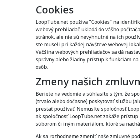
Cookies
LoopTube.net používa "Cookies" na identifiká
webový prehliadač ukladá do vášho počítača
stránok, ale nie sú nevyhnutné na ich použí
ste museli pri každej návšteve webovej lokal
Väčšina webových prehliadačov sa dá nastavi
správny alebo žiadny prístup k funkciám na
osôb.
Zmeny našich zmluv
Beriete na vedomie a súhlasíte s tým, že s
(trvalo alebo dočasne) poskytovať službu (a
prestať používať. Nemusíte spoločnosť LoopT
ak spoločnosť LoopTube.net zakáže prístup
súborom či iným materiálom, ktoré sa nachá
Ak sa rozhodneme zmeniť naše zmluvné podm