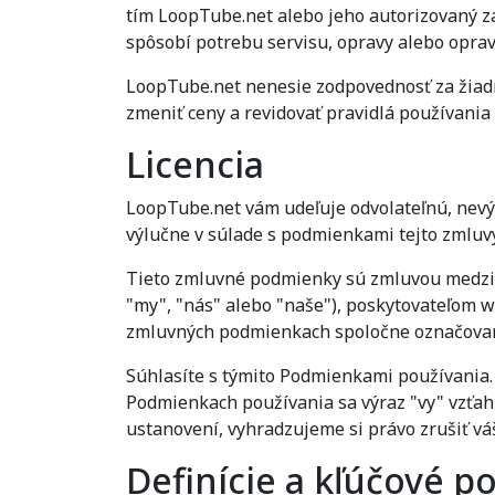
tím LoopTube.net alebo jeho autorizovaný z
spôsobí potrebu servisu, opravy alebo oprav
LoopTube.net nenesie zodpovednosť za žiadn
zmeniť ceny a revidovať pravidlá používan
Licencia
LoopTube.net vám udeľuje odvolateľnú, nevý
výlučne v súlade s podmienkami tejto zmluvy
Tieto zmluvné podmienky sú zmluvou medzi 
"my", "nás" alebo "naše"), poskytovateľom w
zmluvných podmienkach spoločne označovan
Súhlasíte s týmito Podmienkami používania.
Podmienkach používania sa výraz "vy" vzťahu
ustanovení, vyhradzujeme si právo zrušiť v
Definície a kľúčové p