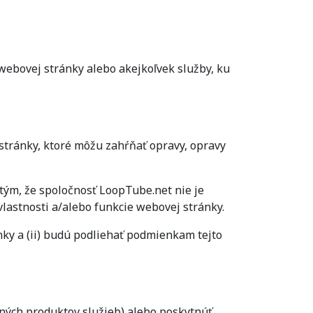
webovej stránky alebo akejkoľvek služby, ku
stránky, ktoré môžu zahŕňať opravy, opravy
 tým, že spoločnosť LoopTube.net nie je
vlastnosti a/alebo funkcie webovej stránky.
ánky a (ii) budú podliehať podmienkam tejto
 iných produktov služieb) alebo poskytnúť