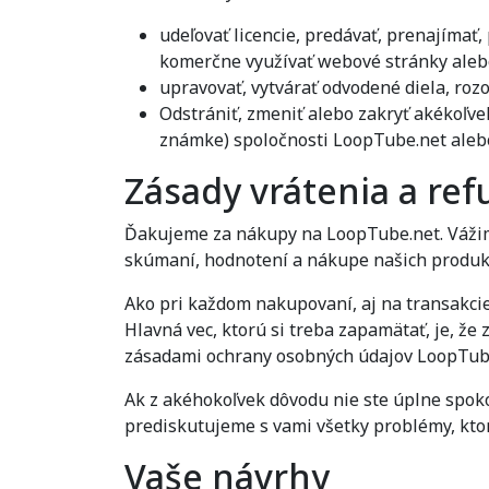
udeľovať licencie, predávať, prenajímať, 
komerčne využívať webové stránky alebo
upravovať, vytvárať odvodené diela, roz
Odstrániť, zmeniť alebo zakryť akékoľv
známke) spoločnosti LoopTube.net alebo 
Zásady vrátenia a ref
Ďakujeme za nákupy na LoopTube.net. Vážime 
skúmaní, hodnotení a nákupe našich produk
Ako pri každom nakupovaní, aj na transakcie
Hlavná vec, ktorú si treba zapamätať, je, 
zásadami ochrany osobných údajov LoopTub
Ak z akéhokoľvek dôvodu nie ste úplne spok
prediskutujeme s vami všetky problémy, kt
Vaše návrhy