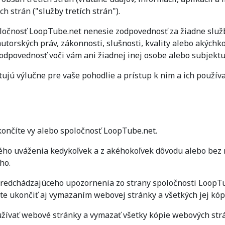
h strán ("služby tretích strán").
oločnosť LoopTube.net nenesie zodpovednosť za žiadne služby
 autorských práv, zákonnosti, slušnosti, kvality alebo akýchk
povednosť voči vám ani žiadnej inej osobe alebo subjektu 
tujú výlučne pre vaše pohodlie a prístup k nim a ich používa
končíte vy alebo spoločnosť LoopTube.net.
ho uváženia kedykoľvek a z akéhokoľvek dôvodu alebo bez n
ho.
edchádzajúceho upozornenia zo strany spoločnosti LoopTub
e ukončiť aj vymazaním webovej stránky a všetkých jej kópi
užívať webové stránky a vymazať všetky kópie webových strá