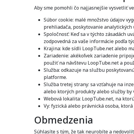
Aby sme pomohli čo najjasnejšie vysvetliť ve
Súbor cookie: malé množstvo údajov vy
prehliadača, poskytovanie analytických 
Spoločnosť: Keď sa v týchto zásadách uv
zodpovedná za vaše informácie podľa tý
Krajina: kde sídli LoopTube.net alebo ma
Zariadenie: akékoľvek zariadenie pripoje
použiť na návštevu LoopTube.net a použ
Služba: odkazuje na službu poskytovanú 
platforme.
Služba tretej strany: sa vzťahuje na in
alebo ktorých produkty alebo služby by 
Webová lokalita: LoopTube.net, na ktorú
Vy: fyzická alebo právnická osoba, ktor
Obmedzenia
Súhlasíte s tým, že tak neurobíte a nedovolít