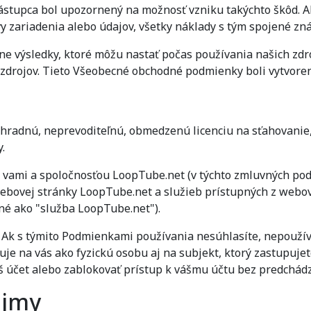
ástupca bol upozornený na možnosť vzniku takýchto škôd. Ak
y zariadenia alebo údajov, všetky náklady s tým spojené zná
e výsledky, ktoré môžu nastať počas používania našich zdr
ia zdrojov. Tieto Všeobecné obchodné podmienky boli vytv
hradnú, neprevoditeľnú, obmedzenú licenciu na sťahovanie,
.
vami a spoločnosťou LoopTube.net (v týchto zmluvných p
ebovej stránky LoopTube.net a služieb prístupných z webov
é ako "služba LoopTube.net").
 Ak s týmito Podmienkami používania nesúhlasíte, nepoužív
je na vás ako fyzickú osobu aj na subjekt, ktorý zastupujet
áš účet alebo zablokovať prístup k vášmu účtu bez predchá
ojmy