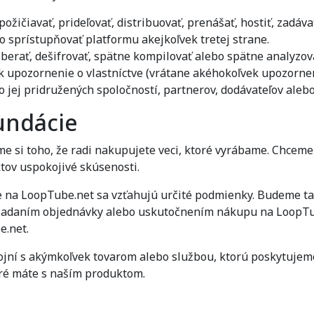
požičiavať, prideľovať, distribuovať, prenášať, hostiť, zadáv
 sprístupňovať platformu akejkoľvek tretej strane.
oberať, dešifrovať, spätne kompilovať alebo spätne analyzov
ek upozornenie o vlastníctve (vrátane akéhokoľvek upozorne
jej pridružených spoločností, partnerov, dodávateľov alebo
undácie
si toho, že radi nakupujete veci, ktoré vyrábame. Chceme sa
tov uspokojivé skúsenosti.
 na LoopTube.net sa vzťahujú určité podmienky. Budeme tak 
že zadaním objednávky alebo uskutočnením nákupu na LoopT
e.net.
ojní s akýmkoľvek tovarom alebo službou, ktorú poskytujem
oré máte s naším produktom.