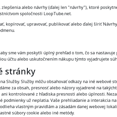
zlepšenia alebo návrhy (ďalej len "návrhy"), ktoré poskytne
stníctvom spoločnosti LoopTube.net.
ť, kopírovať, upravovať, publikovať alebo ďalej šíriť Návr
 odmenu.
by sme vám poskytli úplný prehľad o tom, čo sa nastavuje p
áciou účtu alebo uskutočnením nákupu týmto vyjadrujete sú
é stránky
na Služby. Služby môžu obsahovať odkazy na iné webové st
dáme za obsah, presnosť alebo názory vyjadrené na takých
ani kontrolované z hľadiska presnosti alebo úplnosti. Nez
é podmienky už neplatia. Vaše prehliadanie a interakcia na 
podlieha vlastným pravidlám a zásadám danej webovej lokali
astné súbory cookie alebo iné metódy.