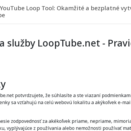
 YouTube Loop Tool: Okamžité a bezplatné vytv
be
 služby LoopTube.net - Prav
ky
.net potvrdzujete, že súhlasíte a ste viazaní podmienkam
nky sa vzťahujú na celú webovú lokalitu a akýkoľvek e-mai
nesie zodpovednosť za akékoľvek priame, nepriame, mimori
sku, vyplývajúce z používania alebo nemožnosti používať mate