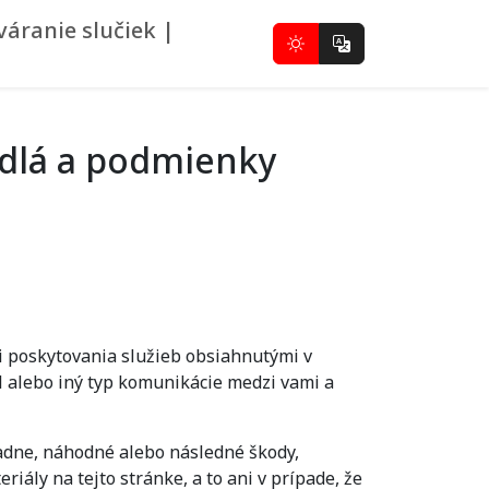
áranie slučiek |
idlá a podmienky
i poskytovania služieb obsiahnutými v
l alebo iný typ komunikácie medzi vami a
adne, náhodné alebo následné škody,
riály na tejto stránke, a to ani v prípade, že