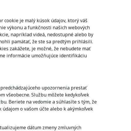
or cookie je malý kúsok údajov, ktorý váš
nie výkonu a funkčnosti našich webových
kcie, napríklad videá, nedostupné alebo by
ohli pamätať, že ste sa predtým prihlásili.
okies zakážete, je možné, že nebudete mať
me informácie umožňujúce identifikáciu
z predchádzajúceho upozornenia prestať
eľom všeobecne. Službu môžete kedykoľvek
u. Beriete na vedomie a súhlasíte s tým, že
k údajom o vašom účte alebo k akýmkoľvek
aktualizujeme dátum zmeny zmluvných