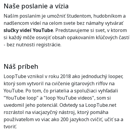
Naše poslanie a vízia
Naším poslaním je umožniť študentom, hudobníkom a
nadšencom videí na celom svete bez námahy vytvárať
slučky videí YouTube
. Predstavujeme si svet, v ktorom
si každý môže osvojiť obsah opakovaním kľúčových častí
- bez nutnosti registrácie.
Náš príbeh
LoopTube vznikol v roku 2018 ako jednoduchý looper,
ktorý som vytvoril na cvičenie gitarových riffov na
YouTube. Po tom, čo priatelia a spolužiaci vyhľadali
"YouTube loop" a "loop YouTube videos", som si
uvedomil jeho potenciál. Odvtedy sa LoopTube.net
rozrástol na viacjazyčný nástroj, ktorý pomáha
používateľom vo viac ako 200 jazykoch cvičiť, učiť sa a
tvoriť.