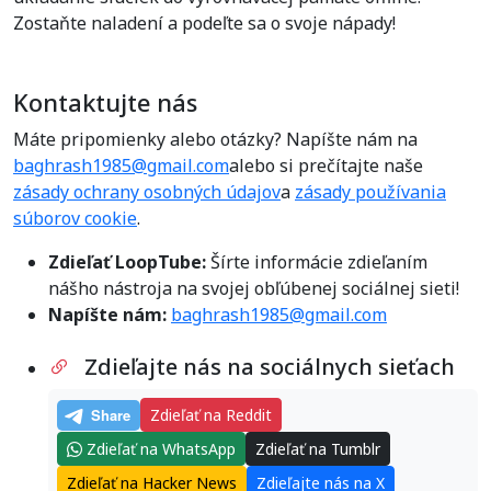
Zostaňte naladení a podeľte sa o svoje nápady!
Kontaktujte nás
Máte pripomienky alebo otázky? Napíšte nám na
baghrash1985@gmail.com
alebo si prečítajte naše
zásady ochrany osobných údajov
a
zásady používania
súborov cookie
.
Zdieľať LoopTube:
Šírte informácie zdieľaním
nášho nástroja na svojej obľúbenej sociálnej sieti!
Napíšte nám:
baghrash1985@gmail.com
Zdieľajte nás na sociálnych sieťach
Zdieľať na Reddit
Zdieľať na WhatsApp
Zdieľať na Tumblr
Zdieľať na Hacker News
Zdieľajte nás na X