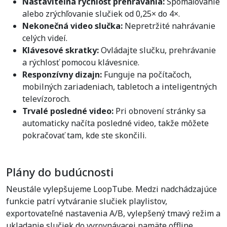
Nastaviteľná rýchlosť prehrávania:
Spomaľovanie
alebo zrýchľovanie slučiek od 0,25× do 4×.
Nekonečná video slučka:
Nepretržité nahrávanie
celých videí.
Klávesové skratky:
Ovládajte slučku, prehrávanie
a rýchlosť pomocou klávesnice.
Responzívny dizajn:
Funguje na počítačoch,
mobilných zariadeniach, tabletoch a inteligentných
televízoroch.
Trvalé posledné video:
Pri obnovení stránky sa
automaticky načíta posledné video, takže môžete
pokračovať tam, kde ste skončili.
Plány do budúcnosti
Neustále vylepšujeme LoopTube. Medzi nadchádzajúce
funkcie patrí vytváranie slučiek playlistov,
exportovateľné nastavenia A/B, vylepšený tmavý režim a
ukladanie slučiek do vyrovnávacej pamäte offline.