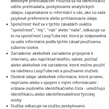
webovým prehliadačom. Používa sa na identifikáciu
vášho prehliadača, poskytovanie analytických
údajov, zapamätanie si informácií o vás, ako sú vaše
jazykové preferencie alebo prihlasovacie údaje.
Spoločnosť: Keď sa v týchto zásadách uvádza
"spoločnosť", "my", "nás" alebo "naše", odkazuje sa
to na spoločnosť LoopTube.net, ktorá je zodpovedná
za vaše informácie podľa týchto zásad používania
súborov cookie.
Zariadenie: akékoľvek zariadenie pripojené k
internetu, ako napríklad telefón, tablet, počítač
alebo akékoľvek iné zariadenie, ktoré možno použiť
na návštevu LoopTube.net a používanie služieb.
Osobné údaje: akékoľvek informácie, ktoré priamo,
nepriamo alebo v spojení s inými informáciami -
vrátane osobného identifikačného čísla - umožňujú
identifikáciu alebo identifikovateľnosť fyzickej
osoby.
Služba: odkazuje na službu poskytovanú