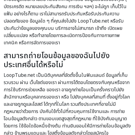
บัตรเครดิต หมายเลขประกันสังคม การเงิน ฯลฯ) จะไม่ถูก เก็บไว้ใน
แฟ้ม อย่างไรก็ตาม เราไม่สามารถรับประกันหรือรับประกันความ
ปลอดภัยของ ข้อมูลใด ๆ ที่คุณส่งไปยัง LoopTube.net หรือรับ
ประกันว่าข้อมูลของคุณบน บริการอาจไม่สามารถ เข้าถึง เปิดเผย
เปลี่ยนแปลง หรือทำลายโดยการละเมิดการป้องกันทางกายภาพ
เทคนิค หรือการจัดการของเรา
สามารถถ่ายโอนข้อมูลของฉันไปยัง
ประเทศอื่นได้หรือไม่
LoopTube.net เป็นนิติบุคคลที่จัดตั้งขึ้นในฟินแลนด์ ข้อมูลที่เก็บ
รวบรวม ผ่าน เว็บไซต์ของเรา ผ่านการโต้ตอบโดยตรงกับคุณหรือจาก
การใช้บริการช่วยเหลือ ของเรา อาจถูกถ่ายโอนเป็นครั้งคราวไปยัง
สำนักงานหรือบุคลากรของเรา หรือ ไปยังบุคคลที่สามที่ ตั้งอยู่ทั่วโลก
และอาจถูกดูและโฮสต์ ได้ทุกที่ในโลก รวมถึงประเทศที่อาจไม่มี
กฎหมายว่าด้วยการ บังคับใช้ทั่วไปที่ควบคุมการใช้งานและ การถ่าย
โอนข้อมูลดังกล่าว ตามขอบเขตสูงสุดที่กฎหมาย ที่ใช้บังคับอนุญาต
โดยการ ใช้ข้อใดข้อหนึ่งข้างต้น ท่านยินยอมให้มีการถ่ายโอนข้อมูลดัง
กล่าว ข้ามพรมแดนและ โฮสติ้งข้อมูลดังกล่าวโดยสมัครใจ