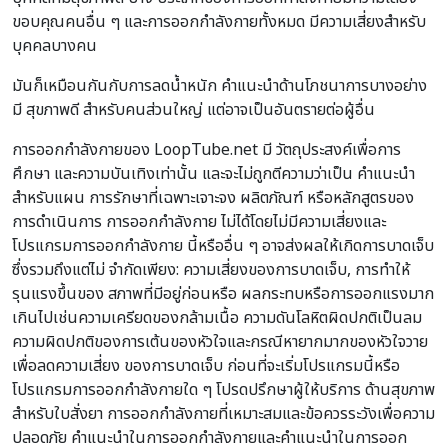
ขอบคุณคนอื่น ๆ และการออกกำลังกายทั้งหมด มีความเสี่ยงสำหรับ
บุคคลบางคน
มันก็เหมือนกันกับการลดน้ำหนัก คำแนะนำด้านโภชนาการบางอย่าง
มี สุขภาพดี สำหรับคนส่วนใหญ่ แต่อาจเป็นอันตรายต่อผู้อื่น
การออกกำลังกายของ LoopTube.net มี วัตถุประสงค์เพื่อการ
ศึกษา และความบันเทิงเท่านั้น และจะไม่ถูกตีความว่าเป็น คำแนะนำ
สำหรับแผน การรักษาที่เฉพาะเจาะจง ผลิตภัณฑ์ หรือหลักสูตรของ
การดำเนินการ การออกกำลังกาย ไม่ได้โดยไม่มีความเสี่ยงและ
โปรแกรมการออกกำลังกาย นี้หรืออื่น ๆ อาจส่งผลให้เกิดการบาดเจ็บ
ซึ่งรวมถึงแต่ไม่ จำกัดเพียง: ความเสี่ยงของการบาดเจ็บ, การทำให้
รุนแรงขึ้นของ สภาพที่มีอยู่ก่อนหรือ ผลกระทบหรือการออกแรงมาก
เกินไปเช่นความเครียดของกล้ามเนื้อ ความดันโลหิตผิดปกติเป็นลม
ความผิดปกติของการเต้นของหัวใจและกรณีหายากมากของหัวใจวาย
เพื่อลดความเสี่ยง ของการบาดเจ็บ ก่อนที่จะเริ่มโปรแกรมนี้หรือ
โปรแกรมการออกกำลังกายใด ๆ โปรดปรึกษาผู้ให้บริการ ด้านสุขภาพ
สำหรับใบสั่งยา การออกกำลังกายที่เหมาะสมและข้อควรระวังเพื่อความ
ปลอดภัย คำแนะนำในการออกกำลังกายและคำแนะนำในการออก