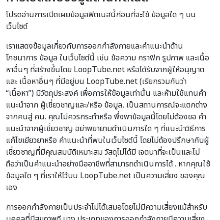
โปรดอ่านการเปิดเผยข้อมูลฟิตเนสนี้ก่อนที่จะใช้ ข้อมูลใด ๆ บน
เว็บไซต์
เราแสดงข้อมูลเกี่ยวกับการออกกำลังกายและคำแนะนำด้าน
โภชนาการ ข้อมูล ในเว็บไซต์นี้ เช่น ข้อความ กราฟิก รูปภาพ และเนื้อ
หาอื่นๆ ที่สร้างขึ้นโดย LoopTube.net หรือได้รับจากผู้ให้อนุญาต
และ เนื้อหาอื่นๆ ที่มีอยู่บน LoopTube.net (เรียกรวมกันว่า
“เนื้อหา”) มีวัตถุประสงค์ เพื่อการให้ข้อมูลเท่านั้น และห้ามใช้แทนคำ
แนะนำจาก ผู้เชี่ยวชาญและ/หรือ ข้อมูล, เป็นสถานการณ์จะแตกต่าง
จากคนสู่ คน. คุณไม่ควรกระทำหรือ พึ่งพาข้อมูลนี้โดยไม่ต้องขอ คำ
แนะนำจากผู้เชี่ยวชาญ อย่าพยายามดำเนินการใด ๆ ที่แนะนำวิธีการ
แก้ไขเยียวยาหรือ คำแนะนำที่พบในเว็บไซต์นี้ โดยไม่ต้องปรึกษากับผู้
เชี่ยวชาญที่มีคุณสมบัติเหมาะสม วัสดุไม่ได้มี เจตนาที่จะเป็นและไม่
ถือว่าเป็นคำแนะนำอย่างมืออาชีพที่สามารถดำเนินการได้ . หากคุณใช้
ข้อมูลใด ๆ ที่เราให้ไว้บน LoopTube.net เป็นความเสี่ยง ของคุณ
เอง
การออกกำลังกายเป็นประจำไม่ได้เสมอโดยไม่มีความเสี่ยงแม้สำหรับ
บุคคลที่มีสุขภาพดี บาง ประเภทของการออกกำลังกายมีความเสี่ยง