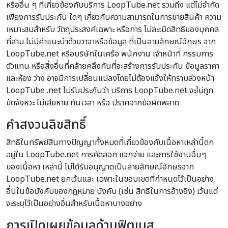
หรืออื่น ๆ ที่เกี่ยวข้องกับบริการ LoopTube.net รวมถึง แต่ไม่จำกัด
เพียงการรับประกัน ใดๆ เกี่ยวกับความสามารถในการขายสินค้า ความ
เหมาะสมสำหรับ วัตถุประสงค์เฉพาะ หรือการ ไม่ละเมิดสิทธิของบุคคล
ที่สาม ไม่มีคำแนะนำด้วยวาจาหรือข้อมูล ที่เป็นลายลักษณ์อักษร จาก
LoopTube.net หรือบริษัทในเครือ พนักงาน เจ้าหน้าที่ กรรมการ
ตัวแทน หรือสิ่งอื่นที่คล้ายคลึงกันที่จะสร้างการรับประกัน ข้อมูลราคา
และห้อง ว่าง อาจมีการเปลี่ยนแปลงโดยไม่ต้องแจ้งให้ทราบล่วงหน้า
LoopTube .net ไม่รับประกันว่า บริการ LoopTube.net จะไม่ถูก
ขัดจังหวะ ไม่เสียหาย ทันเวลา หรือ ปราศจากข้อผิดพลาด
คำสงวนลิขสิทธิ์
สิทธิในทรัพย์สินทางปัญญาทั้งหมดที่เกี่ยวข้องกับเนื้อหาเหล่านี้ตก
อยู่ใน LoopTube.net การคัดลอก แจกจ่าย และการใช้งานอื่นๆ
ของเนื้อหา เหล่านี้ ไม่ได้รับอนุญาตเป็นลายลักษณ์อักษรจาก
LoopTube.net ยกเว้นและ เฉพาะในขอบเขตที่กำหนดไว้เป็นอย่าง
อื่นในข้อบังคับของกฎหมาย บังคับ (เช่น สิทธิในการอ้างอิง) เว้นแต่
จะระบุไว้เป็นอย่างอื่นสำหรับเนื้อหาบางอย่าง
การเปิดเผยข้อมูลด้านฟิตเนส