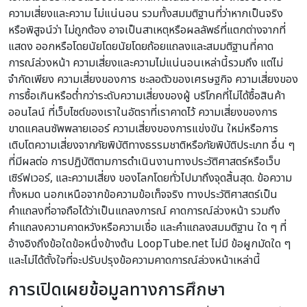
ความเสี่ยงและความ ไม่แน่นอน รวมทั้งสมมติฐานที่ว่าหากเป็นจริง
หรือพิสูจน์ว่า ไม่ถูกต้อง อาจเป็นสาเหตุหรือผลลัพธ์ที่แตกต่างจากที่
แสดง ออกหรือโดยนัยโดยนัยโดยถ้อยแถลงและสมมติฐานที่คาด
การณ์ล่วงหน้า ความเสี่ยงและความไม่แน่นอนเหล่านี้รวมถึง แต่ไม่
จำกัดเพียง ความเสี่ยงของการ ชะลอตัวของเศรษฐกิจ ความเสี่ยงของ
การซื้อเกินหรือต่ำกว่าระดับความเสี่ยงของผู้ บริโภคที่ไม่ได้ซื้อสินค้า
ออนไลน์ ที่เว็บไซต์ของเราในอัตราที่เราคาดไว้ ความเสี่ยงของการ
ขาดแคลนซัพพลายเออร์ ความเสี่ยงของการแข่งขัน ใหม่หรือการ
เติบโตความเสี่ยงจากภัยพิบัติทางธรรมชาติหรือภัยพิบัติประเภท อื่น ๆ
ที่มีผลต่อ การปฏิบัติตามการดำเนินงานทางประวัติศาสตร์หรือเว็บ
เซิร์ฟเวอร์, และความเสี่ยง ของโลกโดยทั่วไปมาถึงจุดสิ้นสุด. ข้อความ
ทั้งหมด นอกเหนือจากข้อความข้อเท็จจริง ทางประวัติศาสตร์เป็น
คำแถลงที่อาจถือได้ว่าเป็นแถลงการณ์ คาดการณ์ล่วงหน้า รวมถึง
คำแถลงความคาดหวังหรือความเชื่อ และคำแถลงสมมติฐาน ใด ๆ ที่
อ้างอิงถึงข้อใดข้อหนึ่งข้างต้น LoopTube.net ไม่มี ข้อผูกมัดใด ๆ
และไม่ได้ตั้งใจที่จะปรับปรุงข้อความคาดการณ์ล่วงหน้าเหล่านี้
การเปิดเผยข้อมูลทางการศึกษา