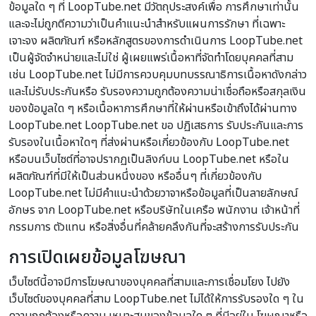
ข้อมูลใด ๆ ที่ LoopTube.net มีวัตถุประสงค์เพื่อ การศึกษาเท่านั้น
และจะไม่ถูกตีความว่าเป็นคำแนะนำสำหรับแผนการรักษา ที่เฉพาะ
เจาะจง ผลิตภัณฑ์ หรือหลักสูตรของการดำเนินการ LoopTube.net
เป็นผู้จัดจำหน่ายและไม่ใช่ ผู้เผยแพร่เนื้อหาที่จัดทำโดยบุคคลที่สาม
เช่น LoopTube.net ไม่มีการควบคุมบทบรรณาธิการเนื้อหาดังกล่าว
และไม่รับประกันหรือ รับรองความถูกต้องความน่าเชื่อถือหรือสกุลเงิน
ของข้อมูลใด ๆ หรือเนื้อหาการศึกษาที่ให้ผ่านหรือเข้าถึงได้ผ่านทาง
LoopTube.net LoopTube.net ขอ ปฏิเสธการ รับประกันและการ
รับรองในเนื้อหาใดๆ ที่ส่งผ่านหรือเกี่ยวข้องกับ LoopTube.net
หรือบนเว็บไซต์ที่อาจปรากฏเป็นลิงก์บน LoopTube.net หรือใน
ผลิตภัณฑ์ที่มีให้เป็นส่วนหนึ่งของ หรืออื่นๆ ที่เกี่ยวข้องกับ
LoopTube.net ไม่มีคำแนะนำด้วยวาจาหรือข้อมูลที่เป็นลายลักษณ์
อักษร จาก LoopTube.net หรือบริษัทในเครือ พนักงาน เจ้าหน้าที่
กรรมการ ตัวแทน หรือสิ่งอื่นที่คล้ายคลึงกันที่จะสร้างการรับประกัน
การเปิดเผยข้อมูลโฆษณา
เว็บไซต์นี้อาจมีการโฆษณาของบุคคลที่สามและการเชื่อมโยง ไปยัง
เว็บไซต์ของบุคคลที่สาม LoopTube.net ไม่ได้ให้การรับรองใด ๆ ใน