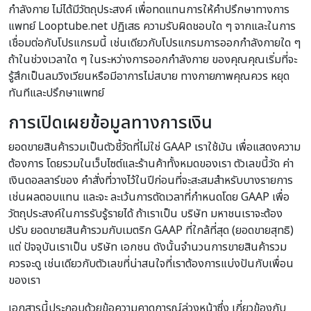
กำลังกาย ไม่ได้มีวัตถุประสงค์ เพื่อทดแทนการให้คำปรึกษาทางการ
แพทย์ Looptube.net ปฏิเสธ ความรับผิดชอบใด ๆ จากและในการ
เชื่อมต่อกับโปรแกรมนี้ เช่นเดียวกับโปรแกรมการออกกำลังกายใด ๆ
ถ้าในช่วงเวลาใด ๆ ในระหว่างการออกกำลังกาย ของคุณคุณเริ่มที่จะ
รู้สึกเป็นลมวิงเวียนหรือมีอาการไม่สบาย ทางกายภาพคุณควร หยุด
ทันทีและปรึกษาแพทย์
การเปิดเผยข้อมูลทางการเงิน
ยอดขายสินค้ารวมเป็นตัวชี้วัดที่ไม่ใช่ GAAP เราใช้มัน เพื่อแสดงความ
ต้องการ โดยรวมในเว็บไซต์และร้านค้าทั้งหมดของเรา ตัวเลขนี้วัด ค่า
เงินดอลลาร์ของ คำสั่งที่วางไว้ในปีก่อนที่จะสะสมสำหรับบางรายการ
เช่นผลตอบแทน และจะ ละเว้นการตัดเวลาที่กำหนดโดย GAAP เพื่อ
วัตถุประสงค์ในการรับรู้รายได้ ถ้าเราเป็น บริษัท มหาชนเราจะต้อง
ปรับ ยอดขายสินค้ารวมกับเมตริก GAAP ที่ใกล้ที่สุด (ยอดขายสุทธิ)
แต่ ปัจจุบันเราเป็น บริษัท เอกชน ดังนั้นจำนวนการขายสินค้ารวม
ควรจะดู เช่นเดียวกับตัวเลขที่น่าสนใจที่เราต้องการแบ่งปันกับเพื่อน
ของเรา
เอกสารนี้ประกอบด้วยข้อความคาดการณ์ล่วงหน้าซึ่ง เกี่ยวข้องกับ