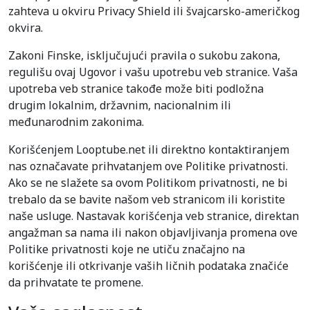
zahteva u okviru Privacy Shield ili švajcarsko-američkog
okvira.
Zakoni Finske, isključujući pravila o sukobu zakona,
regulišu ovaj Ugovor i vašu upotrebu veb stranice. Vaša
upotreba veb stranice takođe može biti podložna
drugim lokalnim, državnim, nacionalnim ili
međunarodnim zakonima.
Korišćenjem Looptube.net ili direktno kontaktiranjem
nas označavate prihvatanjem ove Politike privatnosti.
Ako se ne slažete sa ovom Politikom privatnosti, ne bi
trebalo da se bavite našom veb stranicom ili koristite
naše usluge. Nastavak korišćenja veb stranice, direktan
angažman sa nama ili nakon objavljivanja promena ove
Politike privatnosti koje ne utiču značajno na
korišćenje ili otkrivanje vaših ličnih podataka značiće
da prihvatate te promene.