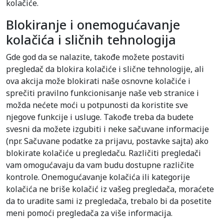
kolačiće.
Blokiranje i onemogućavanje
kolačića i sličnih tehnologija
Gde god da se nalazite, takođe možete postaviti
pregledač da blokira kolačiće i slične tehnologije, ali
ova akcija može blokirati naše osnovne kolačiće i
sprečiti pravilno funkcionisanje naše veb stranice i
možda nećete moći u potpunosti da koristite sve
njegove funkcije i usluge. Takođe treba da budete
svesni da možete izgubiti i neke sačuvane informacije
(npr. Sačuvane podatke za prijavu, postavke sajta) ako
blokirate kolačiće u pregledaču. Različiti pregledači
vam omogućavaju da vam budu dostupne različite
kontrole. Onemogućavanje kolačića ili kategorije
kolačića ne briše kolačić iz vašeg pregledača, moraćete
da to uradite sami iz pregledača, trebalo bi da posetite
meni pomoći pregledača za više informacija.