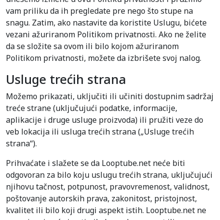
vam priliku da ih pregledate pre nego što stupe na
snagu. Zatim, ako nastavite da koristite Uslugu, bićete
vezani ažuriranom Politikom privatnosti. Ako ne želite
da se složite sa ovom ili bilo kojom ažuriranom
Politikom privatnosti, možete da izbrišete svoj nalog.
Usluge trećih strana
Možemo prikazati, uključiti ili učiniti dostupnim sadržaj
treće strane (uključujući podatke, informacije,
aplikacije i druge usluge proizvoda) ili pružiti veze do
veb lokacija ili usluga trećih strana („Usluge trećih
strana“).
Prihvaćate i slažete se da Looptube.net neće biti
odgovoran za bilo koju uslugu trećih strana, uključujući
njihovu tačnost, potpunost, pravovremenost, validnost,
poštovanje autorskih prava, zakonitost, pristojnost,
kvalitet ili bilo koji drugi aspekt istih. Looptube.net ne