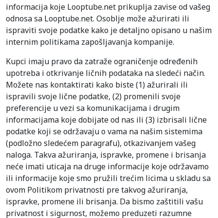
informacija koje Looptube.net prikuplja zavise od vašeg
odnosa sa Looptube.net. Osoblje može ažurirati ili
ispraviti svoje podatke kako je detaljno opisano u našim
internim politikama zapošljavanja kompanije.
Kupci imaju pravo da zatraže ograničenje određenih
upotreba i otkrivanje ličnih podataka na sledeći način.
Možete nas kontaktirati kako biste (1) ažurirali ili
ispravili svoje lične podatke, (2) promenili svoje
preferencije u vezi sa komunikacijama i drugim
informacijama koje dobijate od nas ili (3) izbrisali lične
podatke koji se održavaju o vama na našim sistemima
(podložno sledećem paragrafu), otkazivanjem vašeg
naloga. Takva ažuriranja, ispravke, promene i brisanja
neće imati uticaja na druge informacije koje održavamo
ili informacije koje smo pružili trećim licima u skladu sa
ovom Politikom privatnosti pre takvog ažuriranja,
ispravke, promene ili brisanja. Da bismo zaštitili vašu
privatnost i sigurnost, možemo preduzeti razumne