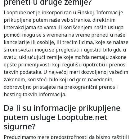
preneti u druge zemlje?
Looptube.net je inkorporiran u Finskoj. Informacije
prikupljene putem naše veb stranice, direktnim
interakcijama sa vama ili korišćenjem naših usluga
pomoći mogu se s vremena na vreme preneti u naše
kancelarije ili osoblje, ili trećim licima, koje se nalaze
širom sveta i mogu se pregledati i ugostiti bilo gde u
svetu, uključujući zemlje koje možda nemaju zakone
opšte primenljivosti koji regulišu upotrebu i prenos
takvih podataka. U najvećoj meri dozvoljenoj važećim
zakonom, koristeći bilo koji od gore navedenih,
dobrovoljno pristajete na prekogranični prenos i
hosting takvih informacija.
Da li su informacije prikupljene
putem usluge Looptube.net
sigurne?
Preduzimamo mere predostrožnosti da bismo zaštitili