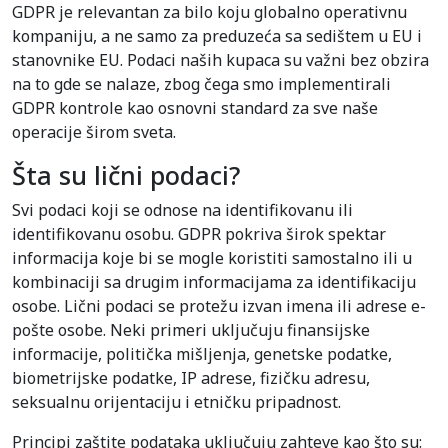
GDPR je relevantan za bilo koju globalno operativnu
kompaniju, a ne samo za preduzeća sa sedištem u EU i
stanovnike EU. Podaci naših kupaca su važni bez obzira
na to gde se nalaze, zbog čega smo implementirali
GDPR kontrole kao osnovni standard za sve naše
operacije širom sveta.
Šta su lični podaci?
Svi podaci koji se odnose na identifikovanu ili
identifikovanu osobu. GDPR pokriva širok spektar
informacija koje bi se mogle koristiti samostalno ili u
kombinaciji sa drugim informacijama za identifikaciju
osobe. Lični podaci se protežu izvan imena ili adrese e-
pošte osobe. Neki primeri uključuju finansijske
informacije, politička mišljenja, genetske podatke,
biometrijske podatke, IP adrese, fizičku adresu,
seksualnu orijentaciju i etničku pripadnost.
Principi zaštite podataka uključuju zahteve kao što su: