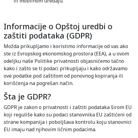
ili mobilnom uređaju.
Informacije o Opštoj uredbi o
zaštiti podataka (GDPR)
Možda prikupljamo i koristimo informacije od vas ako
ste iz Evropskog ekonomskog prostora (EEA), a u ovom
odeljku naše Politike privatnosti objasnićemo tačno
kako i zašto se ti podaci prikupljaju i kako održavamo
ove podatke pod zaštitom od ponovnog kopiranja ili
korišćenja na pogrešan način.
Šta je GDPR?
GDPR je zakon o privatnosti i zaštiti podataka širom EU
koji reguliše kako su podaci stanovnika EU zaštićeni od
strane kompanija i poboljšava kontrolu koju stanovnici
EU imaju nad njihovim ličnim podacima.