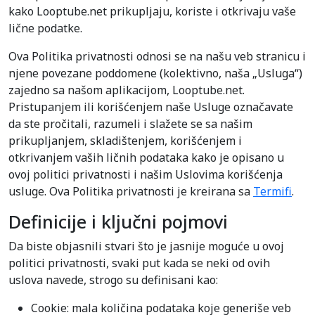
kako Looptube.net prikupljaju, koriste i otkrivaju vaše
lične podatke.
Ova Politika privatnosti odnosi se na našu veb stranicu i
njene povezane poddomene (kolektivno, naša „Usluga“)
zajedno sa našom aplikacijom, Looptube.net.
Pristupanjem ili korišćenjem naše Usluge označavate
da ste pročitali, razumeli i slažete se sa našim
prikupljanjem, skladištenjem, korišćenjem i
otkrivanjem vaših ličnih podataka kako je opisano u
ovoj politici privatnosti i našim Uslovima korišćenja
usluge. Ova Politika privatnosti je kreirana sa
Termifi
.
Definicije i ključni pojmovi
Da biste objasnili stvari što je jasnije moguće u ovoj
politici privatnosti, svaki put kada se neki od ovih
uslova navede, strogo su definisani kao:
Cookie: mala količina podataka koje generiše veb