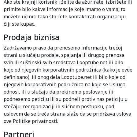
Ako ste krajnji korisnik i želite da ažurirate, izbrišete ili
primite bilo kakve informacije koje imamo o vama, to
možete učiniti tako što ćete kontaktirati organizaciju
čiji ste kupac.
Prodaja biznisa
Zadržavamo pravo da prenesemo informacije trećoj
strani u slučaju prodaje, spajanja ili drugog prenosa
svih ili suštinski svih sredstava Looptube.net ili bilo
koje od njegovih korporativnih podružnica (kako je ovde
definisano), ili onog dela Looptube.net ili bilo koje od
njegovih korporativnih podružnica na koje se Usluga
odnosi, ili u slučaju da prekinemo poslovanje ili
podnesemo peticiju ili su podneli protiv nas peticiju u
stečaju, reorganizaciji ili sličnom postupku, pod
uslovom da se treća strana slaže da se pridržava uslova
ove Politike privatnosti.
Partneri