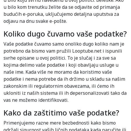
u bilo koju svrhu navedenu u ovoj politici. beleške: Ako
u bilo kom trenutku želite da se odjavite od primanja
budućih e-poruka, uključujemo detaljna uputstva za
odjavu na dnu svake e-pošte.
Koliko dugo čuvamo vaše podatke?
Vaše podatke čuvamo samo onoliko dugo koliko nam je
potrebno da bismo vam pružili Looptube.net i ispunili
svrhe opisane u ovoj politici. To je slučaj i za sve sa
kojima delimo vaše podatke i koji obavljaju usluge u
naše ime. Kada više ne moramo da koristimo vaše
podatke i nema potrebe da ih držimo u skladu sa našim
zakonskim ili regulatornim obavezama, ili ćemo ih
ukloniti iz naših sistema ili ih depersonalizovati tako da
vas ne možemo identifikovati.
Kako da zaštitimo vaše podatke?
Primenjujemo razne mere bezbednosti kako bismo
održali sigurnost vaših ličnih podataka kada naručite ili