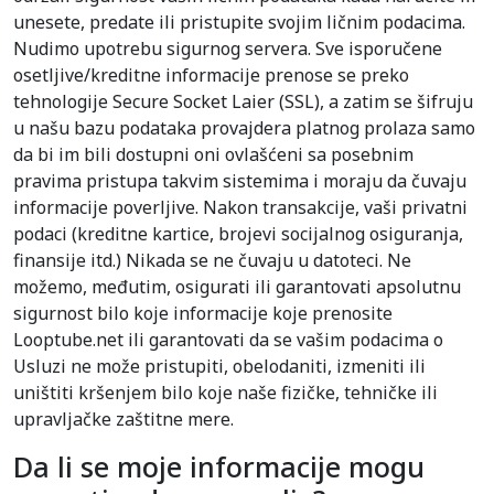
unesete, predate ili pristupite svojim ličnim podacima.
Nudimo upotrebu sigurnog servera. Sve isporučene
osetljive/kreditne informacije prenose se preko
tehnologije Secure Socket Laier (SSL), a zatim se šifruju
u našu bazu podataka provajdera platnog prolaza samo
da bi im bili dostupni oni ovlašćeni sa posebnim
pravima pristupa takvim sistemima i moraju da čuvaju
informacije poverljive. Nakon transakcije, vaši privatni
podaci (kreditne kartice, brojevi socijalnog osiguranja,
finansije itd.) Nikada se ne čuvaju u datoteci. Ne
možemo, međutim, osigurati ili garantovati apsolutnu
sigurnost bilo koje informacije koje prenosite
Looptube.net ili garantovati da se vašim podacima o
Usluzi ne može pristupiti, obelodaniti, izmeniti ili
uništiti kršenjem bilo koje naše fizičke, tehničke ili
upravljačke zaštitne mere.
Da li se moje informacije mogu