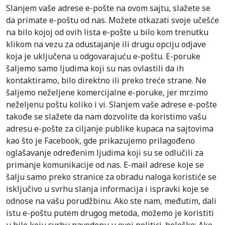
Slanjem vaše adrese e-pošte na ovom sajtu, slažete se
da primate e-poštu od nas. Možete otkazati svoje učešće
na bilo kojoj od ovih lista e-pošte u bilo kom trenutku
klikom na vezu za odustajanje ili drugu opciju odjave
koja je uključena u odgovarajuću e-poštu. E-poruke
šaljemo samo ljudima koji su nas ovlastili da ih
kontaktiramo, bilo direktno ili preko treće strane. Ne
šaljemo neželjene komercijalne e-poruke, jer mrzimo
neželjenu poštu koliko i vi. Slanjem vaše adrese e-pošte
takođe se slažete da nam dozvolite da koristimo vašu
adresu e-pošte za ciljanje publike kupaca na sajtovima
kao što je Facebook, gde prikazujemo prilagođeno
oglašavanje određenim ljudima koji su se odlučili za
primanje komunikacije od nas. E-mail adrese koje se
šalju samo preko stranice za obradu naloga koristiće se
isključivo u svrhu slanja informacija i ispravki koje se
odnose na vašu porudžbinu. Ako ste nam, međutim, dali
istu e-poštu putem drugog metoda, možemo je koristiti