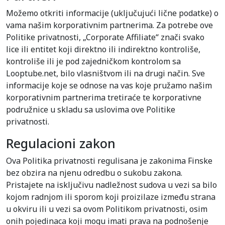
Možemo otkriti informacije (uključujući lične podatke) o
vama našim korporativnim partnerima. Za potrebe ove
Politike privatnosti, „Corporate Affiliate“ znači svako
lice ili entitet koji direktno ili indirektno kontroliše,
kontroliše ili je pod zajedničkom kontrolom sa
Looptube.net, bilo vlasništvom ili na drugi način. Sve
informacije koje se odnose na vas koje pružamo našim
korporativnim partnerima tretiraće te korporativne
podružnice u skladu sa uslovima ove Politike
privatnosti.
Regulacioni zakon
Ova Politika privatnosti regulisana je zakonima Finske
bez obzira na njenu odredbu o sukobu zakona.
Pristajete na isključivu nadležnost sudova u vezi sa bilo
kojom radnjom ili sporom koji proizilaze između strana
u okviru ili u vezi sa ovom Politikom privatnosti, osim
onih pojedinaca koji mogu imati prava na podnošenje