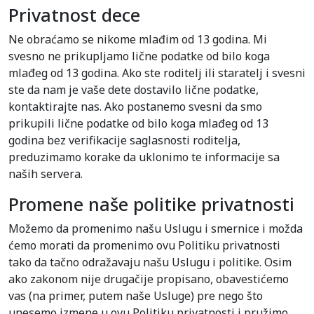
Privatnost dece
Ne obraćamo se nikome mlađim od 13 godina. Mi
svesno ne prikupljamo lične podatke od bilo koga
mlađeg od 13 godina. Ako ste roditelj ili staratelj i svesni
ste da nam je vaše dete dostavilo lične podatke,
kontaktirajte nas. Ako postanemo svesni da smo
prikupili lične podatke od bilo koga mlađeg od 13
godina bez verifikacije saglasnosti roditelja,
preduzimamo korake da uklonimo te informacije sa
naših servera.
Promene naše politike privatnosti
Možemo da promenimo našu Uslugu i smernice i možda
ćemo morati da promenimo ovu Politiku privatnosti
tako da tačno odražavaju našu Uslugu i politike. Osim
ako zakonom nije drugačije propisano, obavestićemo
vas (na primer, putem naše Usluge) pre nego što
unesemo izmene u ovu Politiku privatnosti i pružimo