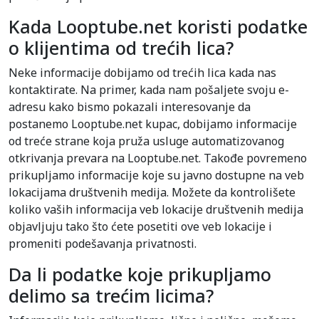
Kada Looptube.net koristi podatke
o klijentima od trećih lica?
Neke informacije dobijamo od trećih lica kada nas
kontaktirate. Na primer, kada nam pošaljete svoju e-
adresu kako bismo pokazali interesovanje da
postanemo Looptube.net kupac, dobijamo informacije
od treće strane koja pruža usluge automatizovanog
otkrivanja prevara na Looptube.net. Takođe povremeno
prikupljamo informacije koje su javno dostupne na veb
lokacijama društvenih medija. Možete da kontrolišete
koliko vaših informacija veb lokacije društvenih medija
objavljuju tako što ćete posetiti ove veb lokacije i
promeniti podešavanja privatnosti.
Da li podatke koje prikupljamo
delimo sa trećim licima?