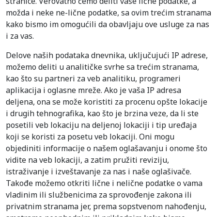
stranice. Verovatno ćemo deliti vaše lične podatke, a
možda i neke ne-lične podatke, sa ovim trećim stranama
kako bismo im omogućili da obavljaju ove usluge za nas
i za vas.
Delove naših podataka dnevnika, uključujući IP adrese,
možemo deliti u analitičke svrhe sa trećim stranama,
kao što su partneri za veb analitiku, programeri
aplikacija i oglasne mreže. Ako je vaša IP adresa
deljena, ona se može koristiti za procenu opšte lokacije
i drugih tehnografika, kao što je brzina veze, da li ste
posetili veb lokaciju na deljenoj lokaciji i tip uređaja
koji se koristi za posetu veb lokaciji. Oni mogu
objediniti informacije o našem oglašavanju i onome što
vidite na veb lokaciji, a zatim pružiti reviziju,
istraživanje i izveštavanje za nas i naše oglašivače.
Takođe možemo otkriti lične i nelične podatke o vama
vladinim ili službenicima za sprovođenje zakona ili
privatnim stranama jer, prema sopstvenom nahođenju,