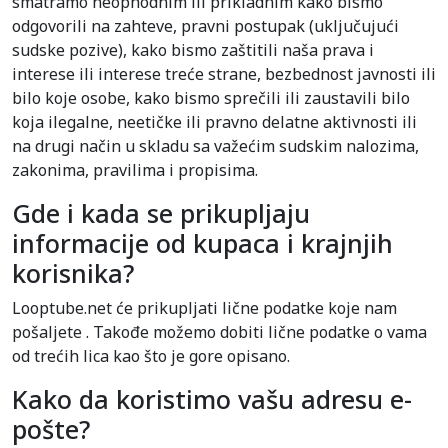
smatramo neophodnim ili prikladnim kako bismo
odgovorili na zahteve, pravni postupak (uključujući
sudske pozive), kako bismo zaštitili naša prava i
interese ili interese treće strane, bezbednost javnosti ili
bilo koje osobe, kako bismo sprečili ili zaustavili bilo
koja ilegalne, neetičke ili pravno delatne aktivnosti ili
na drugi način u skladu sa važećim sudskim nalozima,
zakonima, pravilima i propisima.
Gde i kada se prikupljaju
informacije od kupaca i krajnjih
korisnika?
Looptube.net će prikupljati lične podatke koje nam
pošaljete . Takođe možemo dobiti lične podatke o vama
od trećih lica kao što je gore opisano.
Kako da koristimo vašu adresu e-
pošte?