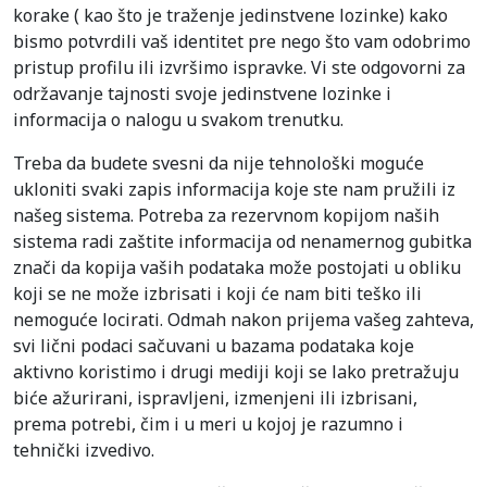
korake ( kao što je traženje jedinstvene lozinke) kako
bismo potvrdili vaš identitet pre nego što vam odobrimo
pristup profilu ili izvršimo ispravke. Vi ste odgovorni za
održavanje tajnosti svoje jedinstvene lozinke i
informacija o nalogu u svakom trenutku.
Treba da budete svesni da nije tehnološki moguće
ukloniti svaki zapis informacija koje ste nam pružili iz
našeg sistema. Potreba za rezervnom kopijom naših
sistema radi zaštite informacija od nenamernog gubitka
znači da kopija vaših podataka može postojati u obliku
koji se ne može izbrisati i koji će nam biti teško ili
nemoguće locirati. Odmah nakon prijema vašeg zahteva,
svi lični podaci sačuvani u bazama podataka koje
aktivno koristimo i drugi mediji koji se lako pretražuju
biće ažurirani, ispravljeni, izmenjeni ili izbrisani,
prema potrebi, čim i u meri u kojoj je razumno i
tehnički izvedivo.