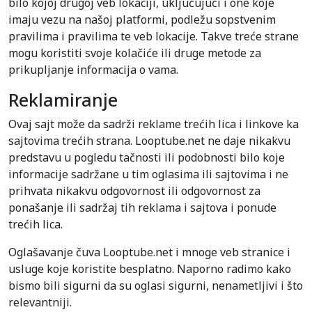
bilo kojoj drugoj veb lokaciji, uključujući i one koje
imaju vezu na našoj platformi, podležu sopstvenim
pravilima i pravilima te veb lokacije. Takve treće strane
mogu koristiti svoje kolačiće ili druge metode za
prikupljanje informacija o vama.
Reklamiranje
Ovaj sajt može da sadrži reklame trećih lica i linkove ka
sajtovima trećih strana. Looptube.net ne daje nikakvu
predstavu u pogledu tačnosti ili podobnosti bilo koje
informacije sadržane u tim oglasima ili sajtovima i ne
prihvata nikakvu odgovornost ili odgovornost za
ponašanje ili sadržaj tih reklama i sajtova i ponude
trećih lica.
Oglašavanje čuva Looptube.net i mnoge veb stranice i
usluge koje koristite besplatno. Naporno radimo kako
bismo bili sigurni da su oglasi sigurni, nenametljivi i što
relevantniji.