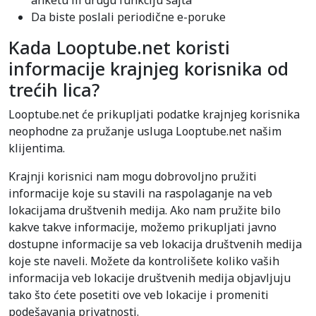
anketu ili drugu funkciju sajta
Da biste poslali periodične e-poruke
Kada Looptube.net koristi
informacije krajnjeg korisnika od
trećih lica?
Looptube.net će prikupljati podatke krajnjeg korisnika
neophodne za pružanje usluga Looptube.net našim
klijentima.
Krajnji korisnici nam mogu dobrovoljno pružiti
informacije koje su stavili na raspolaganje na veb
lokacijama društvenih medija. Ako nam pružite bilo
kakve takve informacije, možemo prikupljati javno
dostupne informacije sa veb lokacija društvenih medija
koje ste naveli. Možete da kontrolišete koliko vaših
informacija veb lokacije društvenih medija objavljuju
tako što ćete posetiti ove veb lokacije i promeniti
podešavanja privatnosti.