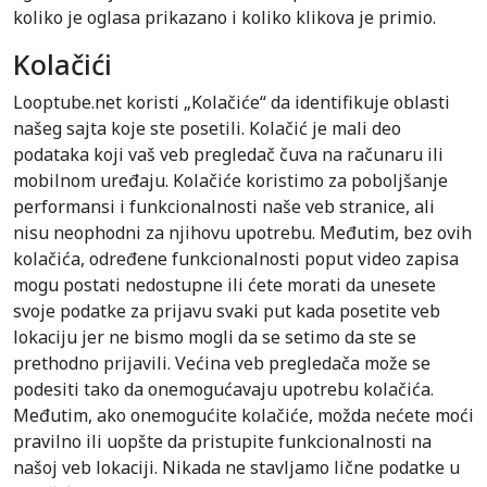
koliko je oglasa prikazano i koliko klikova je primio.
Kolačići
Looptube.net koristi „Kolačiće“ da identifikuje oblasti
našeg sajta koje ste posetili. Kolačić je mali deo
podataka koji vaš veb pregledač čuva na računaru ili
mobilnom uređaju. Kolačiće koristimo za poboljšanje
performansi i funkcionalnosti naše veb stranice, ali
nisu neophodni za njihovu upotrebu. Međutim, bez ovih
kolačića, određene funkcionalnosti poput video zapisa
mogu postati nedostupne ili ćete morati da unesete
svoje podatke za prijavu svaki put kada posetite veb
lokaciju jer ne bismo mogli da se setimo da ste se
prethodno prijavili. Većina veb pregledača može se
podesiti tako da onemogućavaju upotrebu kolačića.
Međutim, ako onemogućite kolačiće, možda nećete moći
pravilno ili uopšte da pristupite funkcionalnosti na
našoj veb lokaciji. Nikada ne stavljamo lične podatke u