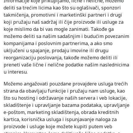
Informacije koje prikupljamo, lične i nelične, možemo
deliti sa trećim licima kao što su oglašivači, sponzori
takmičenja, promotivni i marketinški partneri i drugi
koji pružaju naš sadržaj ili čije proizvode ili usluge za
koje mislimo da bi vas mogle zanimati. Takođe ga
možemo deliti sa našim sadašnjim i budućim povezanim
kompanijama i poslovnim partnerima, a ako smo
uključeni u spajanje, prodaju imovine ili drugu
reorganizaciju poslovanja, takođe možemo deliti ili
preneti vaše lične i nelične podatke našim naslednicima
u interesu.
Možemo angažovati pouzdane provajdere usluga trećih
strana da obavljaju funkcije i pružaju nam usluge, kao
što su hosting i održavanje naših servera i veb lokacije,
skladištenje i upravljanje bazama podataka, upravljanje
e-poštom, marketing skladištenja, obrada kreditnih
kartica, korisnička usluga i ispunjavanje naloga za
proizvode i usluge koje možete kupiti putem veb