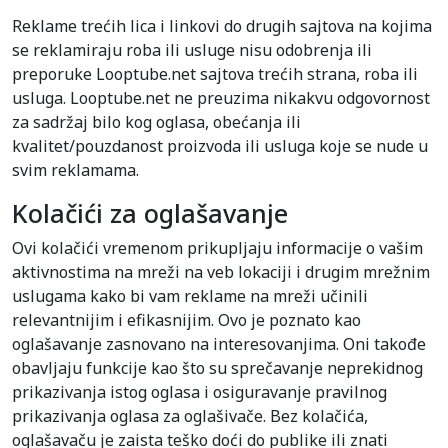
Reklame trećih lica i linkovi do drugih sajtova na kojima
se reklamiraju roba ili usluge nisu odobrenja ili
preporuke Looptube.net sajtova trećih strana, roba ili
usluga. Looptube.net ne preuzima nikakvu odgovornost
za sadržaj bilo kog oglasa, obećanja ili
kvalitet/pouzdanost proizvoda ili usluga koje se nude u
svim reklamama.
Kolačići za oglašavanje
Ovi kolačići vremenom prikupljaju informacije o vašim
aktivnostima na mreži na veb lokaciji i drugim mrežnim
uslugama kako bi vam reklame na mreži učinili
relevantnijim i efikasnijim. Ovo je poznato kao
oglašavanje zasnovano na interesovanjima. Oni takođe
obavljaju funkcije kao što su sprečavanje neprekidnog
prikazivanja istog oglasa i osiguravanje pravilnog
prikazivanja oglasa za oglašivače. Bez kolačića,
oglašavaču je zaista teško doći do publike ili znati