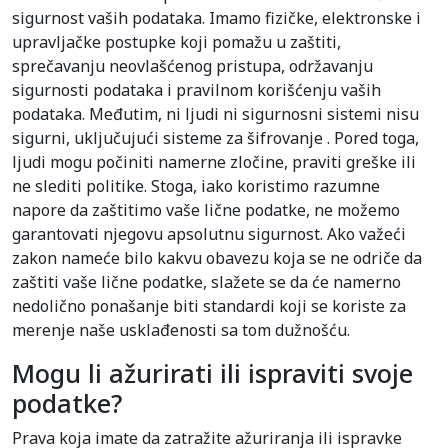
sigurnost vaših podataka. Imamo fizičke, elektronske i
upravljačke postupke koji pomažu u zaštiti,
sprečavanju neovlašćenog pristupa, održavanju
sigurnosti podataka i pravilnom korišćenju vaših
podataka. Međutim, ni ljudi ni sigurnosni sistemi nisu
sigurni, uključujući sisteme za šifrovanje . Pored toga,
ljudi mogu počiniti namerne zločine, praviti greške ili
ne slediti politike. Stoga, iako koristimo razumne
napore da zaštitimo vaše lične podatke, ne možemo
garantovati njegovu apsolutnu sigurnost. Ako važeći
zakon nameće bilo kakvu obavezu koja se ne odriče da
zaštiti vaše lične podatke, slažete se da će namerno
nedolično ponašanje biti standardi koji se koriste za
merenje naše usklađenosti sa tom dužnošću.
Mogu li ažurirati ili ispraviti svoje
podatke?
Prava koja imate da zatražite ažuriranja ili ispravke