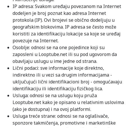
IP adresa: Svakom uređaju povezanom na Internet
dodeljen je broj poznat kao adresa Internet
protokola (IP). Ovi brojevi se obično dodeljuju u
geografskim blokovima. IP adresa se često može
koristiti za identifikaciju lokacije sa koje se uređaj
povezuje na Internet.
Osoblje: odnosi se na one pojedince koji su
zaposleni u Looptube.net ili su pod ugovorom da
obavljaju uslugu u ime jedne od strana.
Lični podaci: sve informacije koje direktno,
indirektno ili u vezi sa drugim informacijama -
uključujući lični identifikacioni broj - omogućavaju
identifikaciju ili identifikaciju fizičkog lica.
Usluga: odnosi se na uslugu koju pruža
Looptube.net kako je opisano u relativnim uslovima
(ako je dostupna) i na ovoj platformi.
Usluga treće strane: odnosi se na oglašivače,
sponzore takmičenja, promotivne i marketinške