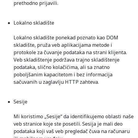
prethodno prijavili.
Lokalno skladište
Lokalno skladište ponekad poznato kao DOM
skladište, pruža veb aplikacijama metode i
protokole za čuvanje podataka na strani klijenta.
Veb skladištenje podržava trajno skladištenje
podataka, slično kolačićima, ali sa znatno
poboljšanim kapacitetom i bez informacija
sačuvanih u zaglavlju HTTP zahteva.
Sesije
Mi koristimo „Sesije“ da identifikujemo oblasti naše
veb stranice koje ste posetili. Sesija je mali deo
podataka koji vaš veb pregledač čuva na računaru