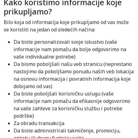
Kako koristimo informacije koje
prikupljamo?
Bilo koja od informacija koje prikupljamo od vas može
se koristiti na jedan od sledećih načina:
Da biste personalizovali svoje iskustvo (vaše
informacije nam pomažu da bolje odgovorimo na
vaše individualne potrebe)
Da bismo poboljšali našu veb stranicu (neprestano
nastojimo da poboljšamo ponudu naših veb lokacija
na osnovu informacija i povratnih informacija koje
dobijamo od vas)
Da biste poboljšali korisničku uslugu (vaše
informacije nam pomažu da efikasnije odgovorimo
na vaše zahteve za korisničku službu i potrebe
podrške)
Za obradu transakcija
Da biste administrirali takmičenje, promociju,