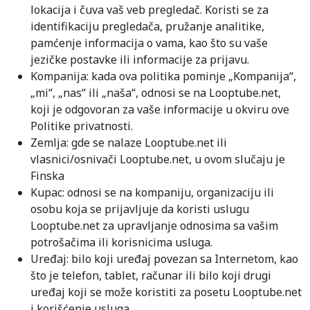
lokacija i čuva vaš veb pregledač. Koristi se za
identifikaciju pregledača, pružanje analitike,
pamćenje informacija o vama, kao što su vaše
jezičke postavke ili informacije za prijavu.
Kompanija: kada ova politika pominje „Kompanija“,
„mi“, „nas“ ili „naša“, odnosi se na Looptube.net,
koji je odgovoran za vaše informacije u okviru ove
Politike privatnosti.
Zemlja: gde se nalaze Looptube.net ili
vlasnici/osnivači Looptube.net, u ovom slučaju je
Finska
Kupac: odnosi se na kompaniju, organizaciju ili
osobu koja se prijavljuje da koristi uslugu
Looptube.net za upravljanje odnosima sa vašim
potrošačima ili korisnicima usluga.
Uređaj: bilo koji uređaj povezan sa Internetom, kao
što je telefon, tablet, računar ili bilo koji drugi
uređaj koji se može koristiti za posetu Looptube.net
i korišćenje usluga.