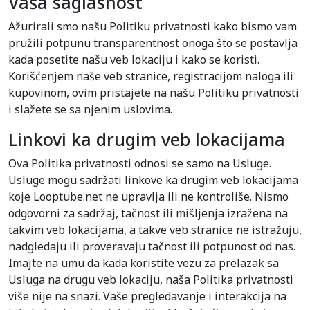
Vaša saglasnost
Ažurirali smo našu Politiku privatnosti kako bismo vam
pružili potpunu transparentnost onoga što se postavlja
kada posetite našu veb lokaciju i kako se koristi.
Korišćenjem naše veb stranice, registracijom naloga ili
kupovinom, ovim pristajete na našu Politiku privatnosti
i slažete se sa njenim uslovima.
Linkovi ka drugim veb lokacijama
Ova Politika privatnosti odnosi se samo na Usluge.
Usluge mogu sadržati linkove ka drugim veb lokacijama
koje Looptube.net ne upravlja ili ne kontroliše. Nismo
odgovorni za sadržaj, tačnost ili mišljenja izražena na
takvim veb lokacijama, a takve veb stranice ne istražuju,
nadgledaju ili proveravaju tačnost ili potpunost od nas.
Imajte na umu da kada koristite vezu za prelazak sa
Usluga na drugu veb lokaciju, naša Politika privatnosti
više nije na snazi. Vaše pregledavanje i interakcija na