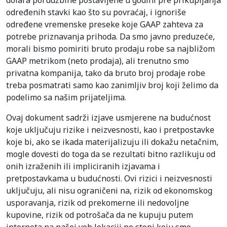
dolara porudžbine postavljene u godini pre prikupljanja
određenih stavki kao što su povraćaj, i ignoriše
određene vremenske preseke koje GAAP zahteva za
potrebe priznavanja prihoda. Da smo javno preduzeće,
morali bismo pomiriti bruto prodaju robe sa najbližom
GAAP metrikom (neto prodaja), ali trenutno smo
privatna kompanija, tako da bruto broj prodaje robe
treba posmatrati samo kao zanimljiv broj koji želimo da
podelimo sa našim prijateljima.
Ovaj dokument sadrži izjave usmjerene na budućnost
koje uključuju rizike i neizvesnosti, kao i pretpostavke
koje bi, ako se ikada materijalizuju ili dokažu netačnim,
mogle dovesti do toga da se rezultati bitno razlikuju od
onih izraženih ili impliciranih izjavama i
pretpostavkama u budućnosti. Ovi rizici i neizvesnosti
uključuju, ali nisu ograničeni na, rizik od ekonomskog
usporavanja, rizik od prekomerne ili nedovoljne
kupovine, rizik od potrošača da ne kupuju putem