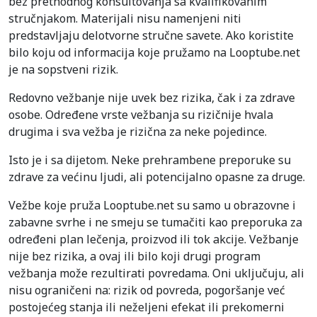
bez prethodnog konsultovanja sa kvalifikovanim
stručnjakom. Materijali nisu namenjeni niti
predstavljaju delotvorne stručne savete. Ako koristite
bilo koju od informacija koje pružamo na Looptube.net
je na sopstveni rizik.
Redovno vežbanje nije uvek bez rizika, čak i za zdrave
osobe. Određene vrste vežbanja su rizičnije hvala
drugima i sva vežba je rizična za neke pojedince.
Isto je i sa dijetom. Neke prehrambene preporuke su
zdrave za većinu ljudi, ali potencijalno opasne za druge.
Vežbe koje pruža Looptube.net su samo u obrazovne i
zabavne svrhe i ne smeju se tumačiti kao preporuka za
određeni plan lečenja, proizvod ili tok akcije. Vežbanje
nije bez rizika, a ovaj ili bilo koji drugi program
vežbanja može rezultirati povredama. Oni uključuju, ali
nisu ograničeni na: rizik od povreda, pogoršanje već
postojećeg stanja ili neželjeni efekat ili prekomerni