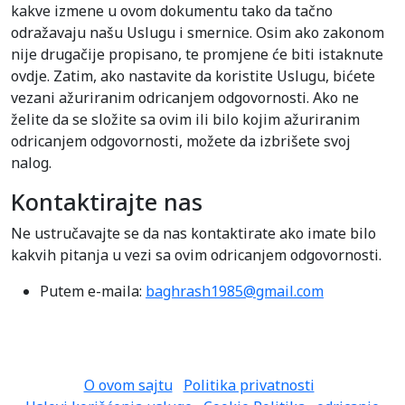
kakve izmene u ovom dokumentu tako da tačno
odražavaju našu Uslugu i smernice. Osim ako zakonom
nije drugačije propisano, te promjene će biti istaknute
ovdje. Zatim, ako nastavite da koristite Uslugu, bićete
vezani ažuriranim odricanjem odgovornosti. Ako ne
želite da se složite sa ovim ili bilo kojim ažuriranim
odricanjem odgovornosti, možete da izbrišete svoj
nalog.
Kontaktirajte nas
Ne ustručavajte se da nas kontaktirate ako imate bilo
kakvih pitanja u vezi sa ovim odricanjem odgovornosti.
Putem e-maila:
baghrash1985@gmail.com
O ovom sajtu
Politika privatnosti