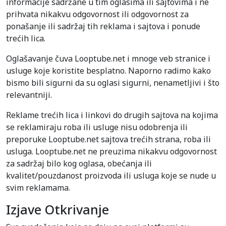
informacije sadržane u tim oglasima ili sajtovima i ne
prihvata nikakvu odgovornost ili odgovornost za
ponašanje ili sadržaj tih reklama i sajtova i ponude
trećih lica.
Oglašavanje čuva Looptube.net i mnoge veb stranice i
usluge koje koristite besplatno. Naporno radimo kako
bismo bili sigurni da su oglasi sigurni, nenametljivi i što
relevantniji.
Reklame trećih lica i linkovi do drugih sajtova na kojima
se reklamiraju roba ili usluge nisu odobrenja ili
preporuke Looptube.net sajtova trećih strana, roba ili
usluga. Looptube.net ne preuzima nikakvu odgovornost
za sadržaj bilo kog oglasa, obećanja ili
kvalitet/pouzdanost proizvoda ili usluga koje se nude u
svim reklamama.
Izjave Otkrivanje