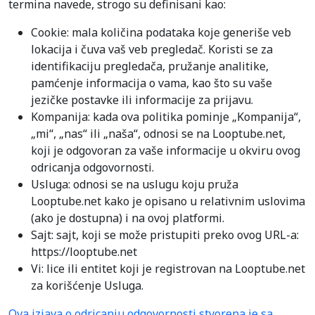
termina navede, strogo su definisani kao:
Cookie: mala količina podataka koje generiše veb
lokacija i čuva vaš veb pregledač. Koristi se za
identifikaciju pregledača, pružanje analitike,
pamćenje informacija o vama, kao što su vaše
jezičke postavke ili informacije za prijavu.
Kompanija: kada ova politika pominje „Kompanija“,
„mi“, „nas“ ili „naša“, odnosi se na Looptube.net,
koji je odgovoran za vaše informacije u okviru ovog
odricanja odgovornosti.
Usluga: odnosi se na uslugu koju pruža
Looptube.net kako je opisano u relativnim uslovima
(ako je dostupna) i na ovoj platformi.
Sajt: sajt, koji se može pristupiti preko ovog URL-a:
https://looptube.net
Vi: lice ili entitet koji je registrovan na Looptube.net
za korišćenje Usluga.
Ova izjava o odricanju odgovornosti stvorena je sa