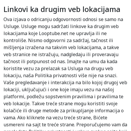
Linkovi ka drugim veb lokacijama
Ova izjava o odricanju odgovornosti odnosi se samo na
Usluge. Usluge mogu sadržati linkove ka drugim veb
lokacijama koje Looptube.net ne upravlja ili ne
kontroliše. Nismo odgovorni za sadržaj, tačnost ili
mišljenja izražena na takvim veb lokacijama, a takve
veb stranice ne istražuju, nadgledaju ili proveravaju
tačnost ili potpunost od nas. Imajte na umu da kada
koristite vezu za prelazak sa Usluga na drugu veb
lokaciju, naša Politika privatnosti više nije na snazi.
Vaše pregledavanje i interakcija na bilo kojoj drugoj veb
lokaciji, uključujući i one koje imaju vezu na našoj
platformi, podležu sopstvenim pravilima i pravilima te
veb lokacije. Takve treće strane mogu koristiti svoje
kolačiće ili druge metode za prikupljanje informacija o
vama. Ako kliknete na vezu treće strane, Bićete
usmereni na sajt te treće strane. Preporučujemo vam da