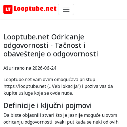
Looptube.net
Looptube.net Odricanje
odgovornosti - Tačnost i
obaveštenje o odgovornosti
Ažurirano na 2026-06-24
Looptube.net vam ovim omogućava pristup
https://looptube.net („ Veb lokacija“) i poziva vas da
kupite usluge koje se ovde nude.
Definicije i ključni pojmovi
Da biste objasnili stvari što je jasnije moguće u ovom
odricanju odgovornosti, svaki put kada se neki od ovih