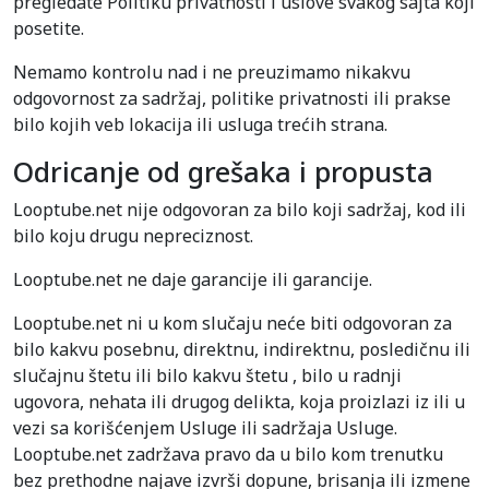
pregledate Politiku privatnosti i uslove svakog sajta koji
posetite.
Nemamo kontrolu nad i ne preuzimamo nikakvu
odgovornost za sadržaj, politike privatnosti ili prakse
bilo kojih veb lokacija ili usluga trećih strana.
Odricanje od grešaka i propusta
Looptube.net nije odgovoran za bilo koji sadržaj, kod ili
bilo koju drugu nepreciznost.
Looptube.net ne daje garancije ili garancije.
Looptube.net ni u kom slučaju neće biti odgovoran za
bilo kakvu posebnu, direktnu, indirektnu, posledičnu ili
slučajnu štetu ili bilo kakvu štetu , bilo u radnji
ugovora, nehata ili drugog delikta, koja proizlazi iz ili u
vezi sa korišćenjem Usluge ili sadržaja Usluge.
Looptube.net zadržava pravo da u bilo kom trenutku
bez prethodne najave izvrši dopune, brisanja ili izmene