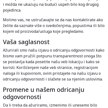
i možda ne ukazuju na budući uspeh bilo kog drugog
pojedinca.
Molimo vas, ne ustručavajte se da nas kontaktirate ako
želite da saznate više o svedočenjima, popustima ili bilo
kojem od proizvoda/usluga koje pregledamo.
Vaša saglasnost
Ažurirali smo našu izjavu o odricanju odgovornosti kako
bismo vam pružili potpunu transparentnost onoga što
se postavlja kada posetite našu veb lokaciju i kako se
koristi. Korišćenjem naše veb stranice, registracijom
naloga ili kupovinom, ovim pristajete na našu izjavu o
odricanju odgovornosti i slažete se sa njenim uslovima.
Promene u našem odricanju
odgovornosti
Da li treba da ažuriramo, izmenimo ili unesemo bilo