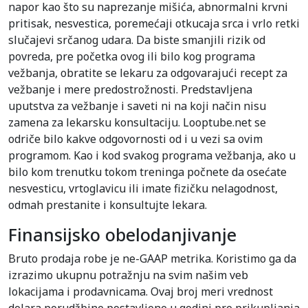
napor kao što su naprezanje mišića, abnormalni krvni
pritisak, nesvestica, poremećaji otkucaja srca i vrlo retki
slučajevi srčanog udara. Da biste smanjili rizik od
povreda, pre početka ovog ili bilo kog programa
vežbanja, obratite se lekaru za odgovarajući recept za
vežbanje i mere predostrožnosti. Predstavljena
uputstva za vežbanje i saveti ni na koji način nisu
zamena za lekarsku konsultaciju. Looptube.net se
odriče bilo kakve odgovornosti od i u vezi sa ovim
programom. Kao i kod svakog programa vežbanja, ako u
bilo kom trenutku tokom treninga počnete da osećate
nesvesticu, vrtoglavicu ili imate fizičku nelagodnost,
odmah prestanite i konsultujte lekara.
Finansijsko obelodanjivanje
Bruto prodaja robe je ne-GAAP metrika. Koristimo ga da
izrazimo ukupnu potražnju na svim našim veb
lokacijama i prodavnicama. Ovaj broj meri vrednost