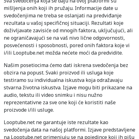
Sva svedočenja koja se daju na ovoj platformi su
mišljenja onih koji ih pružaju. Informacije date u
svedočenjima ne treba se oslanjati na predviđanje
rezultata u vašoj specifičnoj situaciji. Rezultati koje
doživljavate zavisiće od mnogih faktora, uključujući, ali
ne ograničavajući se na vaš nivo lične odgovornosti,
posvećenosti i sposobnosti, pored onih faktora koje vi
i/ili Looptube.net možda nećete moći da predvidite.
Našim posetiocima ćemo dati iskrena svedočenja bez
obzira na popust. Svaki proizvod ili usluga koje
testiramo su individualna iskustva koja odražavaju
stvarna životna iskustva. Izjave mogu biti prikazane na
audio, tekstu ili video snimku i nisu nužno
reprezentativne za sve one koji će koristiti naše
proizvode i/ili usluge.
Looptube.net ne garantuje iste rezultate kao
svedočenja data na našoj platformi. Izjave predstavljene
na Looptube.net primenjuju se na pojedince koji ih pišu