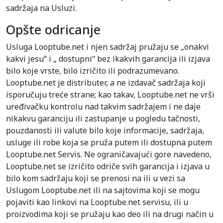
sadržaja na Usluzi.
Opšte odricanje
Usluga Looptube.net i njen sadržaj pružaju se „onakvi
kakvi jesu“ i „ dostupni“ bez ikakvih garancija ili izjava
bilo koje vrste, bilo izričito ili podrazumevano.
Looptube.net je distributer, a ne izdavač sadržaja koji
isporučuju treće strane; kao takav, Looptube.net ne vrši
uređivačku kontrolu nad takvim sadržajem i ne daje
nikakvu garanciju ili zastupanje u pogledu tačnosti,
pouzdanosti ili valute bilo koje informacije, sadržaja,
usluge ili robe koja se pruža putem ili dostupna putem
Looptube.net Servis. Ne ograničavajući gore navedeno,
Looptube.net se izričito odriče svih garancija i izjava u
bilo kom sadržaju koji se prenosi na ili u vezi sa
Uslugom Looptube.net ili na sajtovima koji se mogu
pojaviti kao linkovi na Looptube.net servisu, ili u
proizvodima koji se pružaju kao deo ili na drugi način u