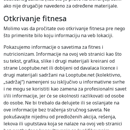
ako nije drugačije navedeno za određene materijale.
Otkrivanje fitnesa
Molimo vas da pročitate ovo otkrivanje fitnesa pre nego
što primenite bilo koju informaciju na veb lokaciji.
Pokazujemo informacije o savetima za fitnes i
nutricionizam. Informacije na ovoj veb stranici kao što
su tekst, grafika, slike i drugi materijali kreirani od
strane Looptube.net ili dobijeni od davalaca licence i
drugi materijali sadržani na Looptube.net (kolektivno,
„sadržaj“) namenjeni su isključivo u informativne svrhe
i ne mogu se koristiti kao zamena za profesionalni savet
i/ili informacije, jer će se okolnosti razlikovati od osobe
do osobe. Ne bi trebalo da delujete ili se oslanjate na
ove informacije bez traženja stručnog saveta. Ne
pokušavajte nijednu od predloženih akcija, rešenja,
lekova ili uputstava koja se nalaze na ovoj veb stranici