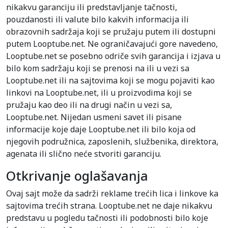
nikakvu garanciju ili predstavljanje tačnosti,
pouzdanosti ili valute bilo kakvih informacija ili
obrazovnih sadržaja koji se pružaju putem ili dostupni
putem Looptube.net. Ne ograničavajući gore navedeno,
Looptube.net se posebno odriče svih garancija i izjava u
bilo kom sadržaju koji se prenosi na ili u vezi sa
Looptube.net ili na sajtovima koji se mogu pojaviti kao
linkovi na Looptube.net, ili u proizvodima koji se
pružaju kao deo ili na drugi način u vezi sa,
Looptube.net. Nijedan usmeni savet ili pisane
informacije koje daje Looptube.net ili bilo koja od
njegovih podružnica, zaposlenih, službenika, direktora,
agenata ili slično neće stvoriti garanciju.
Otkrivanje oglašavanja
Ovaj sajt može da sadrži reklame trećih lica i linkove ka
sajtovima trećih strana. Looptube.net ne daje nikakvu
predstavu u pogledu tačnosti ili podobnosti bilo koje