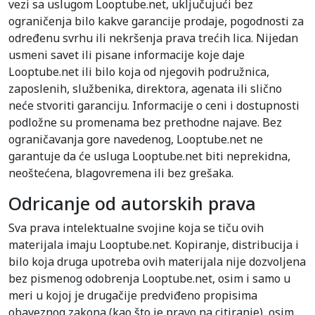
vezi sa uslugom Looptube.net, uključujući bez
ograničenja bilo kakve garancije prodaje, pogodnosti za
određenu svrhu ili nekršenja prava trećih lica. Nijedan
usmeni savet ili pisane informacije koje daje
Looptube.net ili bilo koja od njegovih podružnica,
zaposlenih, službenika, direktora, agenata ili slično
neće stvoriti garanciju. Informacije o ceni i dostupnosti
podložne su promenama bez prethodne najave. Bez
ograničavanja gore navedenog, Looptube.net ne
garantuje da će usluga Looptube.net biti neprekidna,
neoštećena, blagovremena ili bez grešaka.
Odricanje od autorskih prava
Sva prava intelektualne svojine koja se tiču ovih
materijala imaju Looptube.net. Kopiranje, distribucija i
bilo koja druga upotreba ovih materijala nije dozvoljena
bez pismenog odobrenja Looptube.net, osim i samo u
meri u kojoj je drugačije predviđeno propisima
obaveznog zakona (kao što je pravo na citiranje), osim