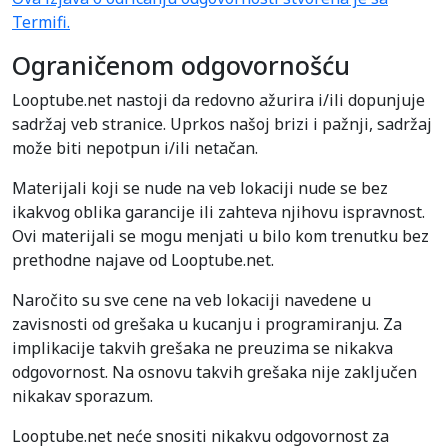
Termifi.
Ograničenom odgovornošću
Looptube.net nastoji da redovno ažurira i/ili dopunjuje
sadržaj veb stranice. Uprkos našoj brizi i pažnji, sadržaj
može biti nepotpun i/ili netačan.
Materijali koji se nude na veb lokaciji nude se bez
ikakvog oblika garancije ili zahteva njihovu ispravnost.
Ovi materijali se mogu menjati u bilo kom trenutku bez
prethodne najave od Looptube.net.
Naročito su sve cene na veb lokaciji navedene u
zavisnosti od grešaka u kucanju i programiranju. Za
implikacije takvih grešaka ne preuzima se nikakva
odgovornost. Na osnovu takvih grešaka nije zaključen
nikakav sporazum.
Looptube.net neće snositi nikakvu odgovornost za