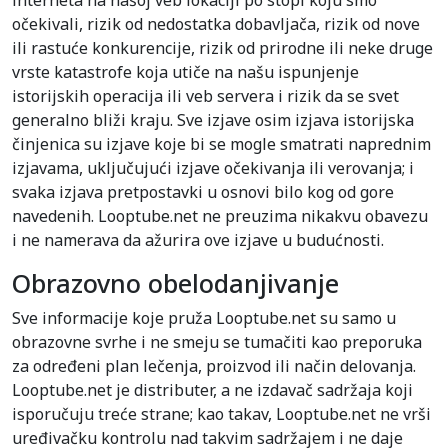
interneta na našoj veb lokaciji po stopi koju smo
očekivali, rizik od nedostatka dobavljača, rizik od nove
ili rastuće konkurencije, rizik od prirodne ili neke druge
vrste katastrofe koja utiče na našu ispunjenje
istorijskih operacija ili veb servera i rizik da se svet
generalno bliži kraju. Sve izjave osim izjava istorijska
činjenica su izjave koje bi se mogle smatrati naprednim
izjavama, uključujući izjave očekivanja ili verovanja; i
svaka izjava pretpostavki u osnovi bilo kog od gore
navedenih. Looptube.net ne preuzima nikakvu obavezu
i ne namerava da ažurira ove izjave u budućnosti.
Obrazovno obelodanjivanje
Sve informacije koje pruža Looptube.net su samo u
obrazovne svrhe i ne smeju se tumačiti kao preporuka
za određeni plan lečenja, proizvod ili način delovanja.
Looptube.net je distributer, a ne izdavač sadržaja koji
isporučuju treće strane; kao takav, Looptube.net ne vrši
uređivačku kontrolu nad takvim sadržajem i ne daje