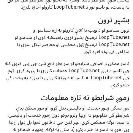
بیاکتل شوي شرایطو پابند اوسئ. که تاسو نوي شرایطو سره موافق
نه یاست، نو تاسو نور د LoopTube.net کارولو اجازه نلرئ.
بشپړ تړون
تړون ستاسو او د ویب پا ofې کارولو په اړه ستاسو او
LoopTube.net ترمینځ بشپړ تړون رامینځته کوي او ستاسو او
LoopTube.net ترمینځ ټول مخکیني او معاصر لیکل شوي یا
شفاهي تړونونه لغوه کوي.
تاسو ممکن د اضافي شرایطو او شرایطو تابع شئ چې پلي کیږي کله
چې تاسو د نورو LoopTube.net خدمات کاروئ یا پیرود کوئ، کوم
چې LoopTube.net به تاسو ته د ورته کارونې یا پیرود په وخت کې
چمتو کړي.
زموږ شرایطو ته تازه معلومات
موږ ممکن زموږ خدمت او پالیسۍ بدل کړو، او موږ ممکن پدې
شرایطو کې بدلونونو ته اړتیا ولرو ترڅو دوی زموږ خدمت او پالیسۍ
په سمه توګه منعکس کړي. غیر لدې چې د قانون لخوا بل ډول اړتیا
وي، موږ به تاسو ته خبر درکړو (د مثال په توګه، زموږ د خدماتو له