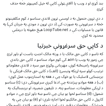
بند کړئ او د ویب پا allې ټولې کاپي له خپل کمپیوټر څخه حذف
کړئ.
د دې تړون ختمول به د اوسني تړون لاندې ستاسو د کوم مکلفیتونو
څخه د سرغړونې په صورت کې (د دې تړون د مودې په جریان کې) په
قانون یا مساوات کې د LoopTube.net هیڅ حقونه یا درملنې
محدود نه کړي.
د کاپي حق سرغړونې خبرتیا
که تاسو د کاپي حق مالک یا د ورته مالک اجنټ یاست او باور لرئ
چې زموږ په ویب پا onه کې کوم مواد ستاسو د کاپي حق باندې
سرغړونه رامینځته کوي، مهرباني وکړئ موږ سره د لاندې معلوماتو
ترتیب کولو سره اړیکه ونیسئ: (الف) د کاپي حق مالک فزیکي یا
بریښنایی لاسلیک یا یو څوک چې د هغه په استازیتوب عمل کوي؛
(ب) د هغه موادو پیژندنه چې ادعا کیږي سرغړونکی دی؛ (c) ستاسو
د اړیکې معلومات، ستاسو پته، د تلیفون شمیره، او بریښنالیک په
شمول؛ (d) ستاسو لخوا یو بیان چې تاسو ښه باور لرئ چې د موادو
کارول د کاپي حق مالکینو لخوا اجازه نلري؛ او (e) یو بیان چې په
خبرتیا کې معلومات دقیق دي، او د دروغو جریمې لاندې تاسو واک