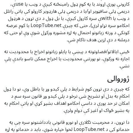
کارونې پورې اړوند یا په کوم ډول رامینځته کیږي د ویب پا useې،
دریمې ډلې سافټویر او/یا د دریمې ډلې هارډویر کارولو کې پاتې راتلل
د ویب پا withې سره کارول کیږي، یا بل ډول د دې تړون د هرډول
احکامو سره تړاو لري)، حتی که چیرې LoopTube.net یا کوم عرضه
کونکي د ورته زیانونو احتمال په اړه مشوره ورکړل شوې وي او حتی که
درملنه د دې اړین هدف ناکام شي.
ځینې ایالاتو/قضاوتونه د پیښې یا پایلو زیانونو اخراج یا محدودیت ته
اجازه نه ورکوي، نو پورتني محدودیت یا اخراج ممکن تاسو باندې پلي
نشي.
ژوروالی
که چیرې د دې تړون کوم شرایط د پلي کیدو وړ یا باطل وي، نو دا ډول
احکام به بدل او تشریح شي ترڅو د پلي کیدو وړ قانون سره سم د
امکان تر حد پورې د داسې احکامو اهداف بشپړ کړي او پاتې احکام به
په بشپړ ځواک او اغیز کې دوام ولري.
دا تړون، د محرمیت تګلارې او نورو قانوني یادداشتونو سره چې په
خدماتو کې د LoopTube.net لخوا خپاره شوي، باید د خدماتو په اړه