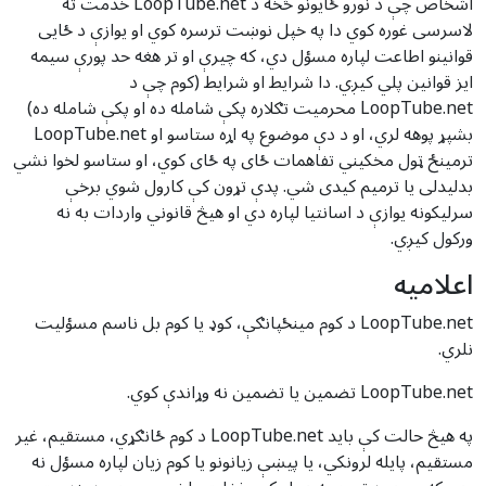
اشخاص چې د نورو ځایونو څخه د LoopTube.net خدمت ته
لاسرسی غوره کوي دا په خپل نوښت ترسره کوي او یوازې د ځایی
قوانینو اطاعت لپاره مسؤل دي، که چیرې او تر هغه حد پورې سیمه
ایز قوانین پلي کیږي. دا شرایط او شرایط (کوم چې د
LoopTube.net محرمیت تګلاره پکې شامله ده او پکې شامله ده)
بشپړ پوهه لري، او د دې موضوع په اړه ستاسو او LoopTube.net
ترمینځ ټول مخکیني تفاهمات ځای په ځای کوي، او ستاسو لخوا نشي
بدلیدلی یا ترمیم کیدی شي. پدې تړون کې کارول شوي برخې
سرلیکونه یوازې د اسانتیا لپاره دي او هیڅ قانوني واردات به نه
ورکول کیږي.
اعلامیه
LoopTube.net د کوم مینځپانګې، کوډ یا کوم بل ناسم مسؤلیت
نلري.
LoopTube.net تضمین یا تضمین نه وړاندې کوي.
په هیڅ حالت کې باید LoopTube.net د کوم ځانګړي، مستقیم، غیر
مستقیم، پایله لرونکي، یا پیښې زیانونو یا کوم زیان لپاره مسؤل نه