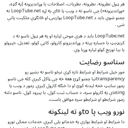
هر ډول نظرونه، نظرونه، نظریات، اصلاحات یا وړاندیزونه (په ګډه،
«وړاندیزونه») چې تاسو ته د ویب پا toې په اړه LoopTube.net ته
چمتو شوي باید د LoopTube.net یوازینۍ او ځانګړې ملکیت پاتې
شي .
LoopTube.net باید د هرې موخې لپاره او په هر ډول تاسو ته د
کریډیټ یا خساره پرته د وړاندیزونو کارولو، کاپي کولو، تعدیل، خپرولو
یا بیا توزیع کولو لپاره وړیا وي.
ستاسو رضایت
موږ خپل شرایط او شرایط تازه کړي ترڅو تاسو ته بشپړ رو
transparencyتیا چمتو کړئ هغه څه چې ټاکل کیږي کله چې تاسو
زموږ سایټ څخه لیدنه کوئ او دا څنګه کارول کیږي. زموږ د ویب پا
usingې په کارولو سره، د حساب ثبت کول، یا پیرود کول، تاسو دلته
زموږ شرایطو او شرایطو سره موافق یاست.
نورو ویب پا toو ته لینکونه
دا شرایط او شرایط یوازې په خدماتو پلي کیږي. خدمات ممکن نورو