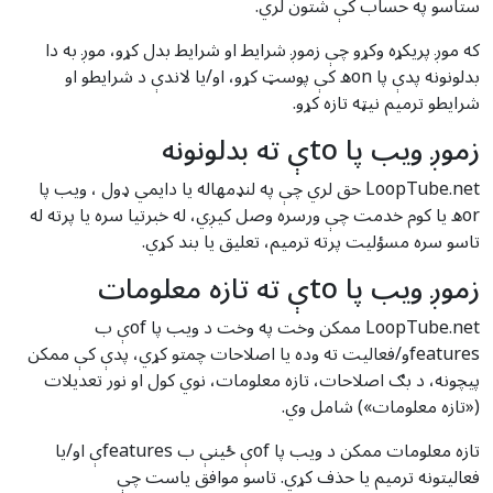
ستاسو په حساب کې شتون لري.
که موږ پریکړه وکړو چې زموږ شرایط او شرایط بدل کړو، موږ به دا
بدلونونه پدې پا onه کې پوسټ کړو، او/یا لاندې د شرایطو او
شرایطو ترمیم نیټه تازه کړو.
زموږ ویب پا toې ته بدلونونه
LoopTube.net حق لري چې په لنډمهاله یا دایمي ډول ، ویب پا
orه یا کوم خدمت چې ورسره وصل کیږي، له خبرتیا سره یا پرته له
تاسو سره مسؤلیت پرته ترمیم، تعلیق یا بند کړي.
زموږ ویب پا toې ته تازه معلومات
LoopTube.net ممکن وخت په وخت د ویب پا ofې ب
featuresو/فعالیت ته وده یا اصلاحات چمتو کړي، پدې کې ممکن
پیچونه، د بګ اصلاحات، تازه معلومات، نوي کول او نور تعدیلات
(«تازه معلومات») شامل وي.
تازه معلومات ممکن د ویب پا ofې ځینې ب featuresې او/یا
فعالیتونه ترمیم یا حذف کړي. تاسو موافق یاست چې