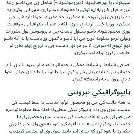
سټیکونه، یا نور فعالیتونه («پروموشنونه») شامل وي چې تاسو اړتیا
لرئ د خپل ځان په اړه توکي یا معلومات وسپارئ. مهرباني وکړئ په
یاد ولرئ چې ټول ترویجونه ممکن د جلا مقرراتو لخوا اداره شي چې
ممکن د وړتیا ځینې اړتیاوې ولري، لکه د عمر او جغرافیایی موقعیت
پورې محدودیتونه. تاسو مسؤل یاست چې د پروموشن ټول مقررات
ولولئ ترڅو معلومه کړئ چې ایا تاسو د ګډون وړ یاست یا نه. که تاسو
کوم ترویج ته ننوځئ، تاسو موافق یاست چې د ترویج ټولو مقرراتو
اطاعت وکړئ او اطاعت وکړئ.
اضافي شرایط او شرایط ممکن د خدماتو یا خدماتو پیرود باندې یا د
خدماتو پیرود باندې پلي شي، کوم شرایط او شرایط د دې حوالې لخوا
د دې تړون برخه رامینځته کیږي.
ټایپوګرافیکي تېروتنې
په هغه حالت کې چې یو محصول او/یا خدمت په غلط قیمت کې
لیست شوی وي یا د ټایپوګرافیکي غلطۍ له امله غلط معلوماتو سره،
موږ حق لرو چې په غلط قیمت کې لیست شوي محصول او/یا
خدمت لپاره کوم امرونه رد یا لغوه کړو. موږ به حق ولرو چې دا ډول
حکم رد یا لغوه کړو که چیرې امر تایید شوی وي او ستاسو کریډیټ