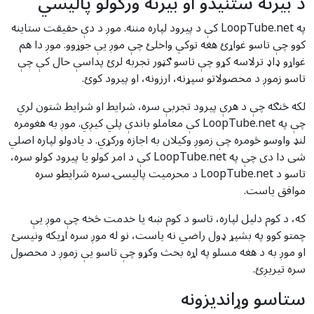
د بیرته ستنیدو او بیرته ورکولو پالیسي
په LoopTube.net کې د پیرود لپاره مننه. موږ د دې حقیقت ستاینه
کوو چې تاسو غواړئ هغه توکي واخلئ چې موږ یې جوړوو. موږ دا هم
غواړو ډاډ ترلاسه کړو چې تاسو ګټور تجربه لرئ پداسې حال کې چې
تاسو زموږ د محصولاتو سپړنه، ارزونه، او پیرود کوئ.
لکه څنګه چې د هرې پیرود تجربې سره، شرایط او شرایط شتون لري
چې په LoopTube.net کې معاملو باندې پلي کیږي. موږ به هغومره
لنډ واوسو څومره چې زموږ وکیلان به اجازه ورکړي. د یادولو لپاره اصلي
شی دا دی چې په LoopTube.net کې د امر کولو یا پیرود کولو سره،
تاسو د LoopTube.net د محرمیت پالیسۍ سره شرایطو سره
موافق یاست.
که، د کوم دلیل لپاره، تاسو د کوم ښه یا خدمت څخه چې موږ یې
چمتو کوو په بشپړ ډول راضي نه یاست، نو له موږ سره اړیکه ونیسئ
او موږ به د هغه مسلو په اړه بحث وکړو چې تاسو یې زموږ د محصول
سره تیریږئ.
ستاسو وړاندیزونه