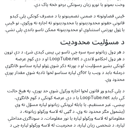
وخت بمونو یا نورو زیان رسونکي برخو څخه پاک دي.
ځینې قضاوتونه د ضمني تضمینونو یا د مصرف کونکي پلي کیدو
قانوني حقونو محدودیتونو یا محدودیتونو ته اجازه نه ورکوي، نو ځینې
یا ټول پورتني استثناوې او محدودیتونه ممکن تاسو باندې پلي نشي.
د مسؤلیت محدودیت
د هر ډول زیانونو سره سره چې تاسو یې پیښ کیدی شئ، د دې تړون
د هر ډول احکامو لاندې د LoopTube.net او د دې کوم عرضه
کونکي بشپړ مسؤلیت او د پورته ذکر شوي ټولو لپاره ستاسو ځانګړې
درملنه باید د ویب پا forې لپاره ستاسو لخوا تادیه شوي مقدار پورې
محدود وي.
د پلي کیدو وړ قانون لخوا اجازه ورکړل شوي حد پورې، په هیڅ حالت
کې باید LoopTube.net یا د دې عرضه کونکي د کوم ځانګړي،
پیښې، غیر مستقیم، یا پایله لرونکي زیانونو لپاره مسؤل نه وي
(پشمول مګر محدود نه وي، د ګټې له لاسه ورکولو زیانونه، د
معلوماتو له لاسه ورکولو لپاره یا نور معلومات، د سوداګرۍ مداخلې
لپاره، د شخصي زیان لپاره، د محرمیت له لاسه ورکولو لپاره چې د