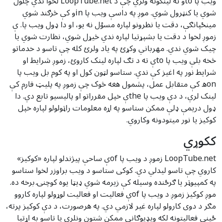
ویب پا toو ته لینکونه ولري چې د LoopTube.net لخوا ندي چلول
شوي یا کنټرول شوي. موږ په داسې ویب پا inو کې څرګند شوي
مینځپانګې، دقت یا نظرونو لپاره مسؤل نه یو، او دا ډول ویب پا. ې
زموږ لخوا د دقت یا بشپړتیا لپاره ندي څیړل شوي، نظارت شوي یا
چیک شوي ندي. مهرباني وکړئ په یاد ولرئ کله چې تاسو د خدماتو
څخه بلې ویب پا toې ته د تګ لپاره لینک کاروئ، زموږ شرایط او
شرایط نور په اغیز کې ندي. ستاسو لټون کول او په کوم بل ویب پا
onه کې متقابل عمل، پشمول هغه څوک چې زموږ په پلیټ فارم کې
لینک لري، د دې ویب پا theې خپل مقرراتو او پالیسیو تابع دي. دا
ډول دریمې ډلې ممکن ستاسو په اړه معلومات راټولولو لپاره خپل
کوکیز یا نور میتودونه وکاروي.
ککوړي
LoopTube.net زموږ د ویب پا ofې ساحې پیژندلو لپاره «کوکیز»
کاروي چې تاسو لیدلي دي. کوکی ستاسو د ویب براوزر لخوا ستاسو
په کمپیوټر یا ګرځنده وسیله کې زیرمه شوي ډیټا یوه کوچنۍ برخه ده.
موږ کوکیز زموږ د ویب پا ofې فعالیت او فعالیت لوړولو لپاره کاروو
مګر د دوی کارولو لپاره غیر لازمي دي. په هرصورت، د دې کوکیز پرته،
ځینې فعالیتونه لکه ویډیوګانې ممکن شتون ونلري یا تاسو به اړتیا