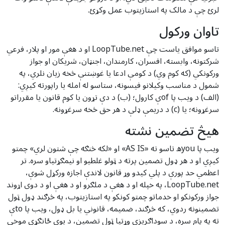
لرئ چې د مالک په استازیتوب عمل وکړئ.
تاوان ورکول
تاسو موافق یاست چې LoopTube.net او د هغې مور او پلار، فرعي
شرکتونه، وابسته، افسران، کارمندان، اجنټان، شریکان او جواز
ورکونکي (که کوم وي) د کومې ادعا یا غوښتنې څخه زیان نلري، په
شمول د مناسب وکیلانو فیسونه، ستاسو له امله یا راپورته کیږي:
(الف) د ویب پا ofې کارول؛ (ب) د دې تړون یا کوم قانون یا مقرراتو
سرغړونه؛ یا (c) د دریمې ډلې د هر حق څخه سرغړونه.
هیڅ تضمین نشته
ویب پا youه تاسو ته «AS IS» او «لکه څنګه چې شتون لري» چمتو
کیږي او د هر ډول تضمین پرته د ټولو غلطیو او نیمګړتیاو سره. تر
اعظمي حد پورې د پلي کیدو وړ قانون لاندې اجازه ورکړل شوې،
LoopTube.net، په خپله او د هغې د ملګرو او د هغې او د دوی اړوند
جواز ورکونکو او خدماتو چمتو کونکو په استازیتوب، په څرګند ډول ټول
تضمینونه ردوي، که څرګند، ضمیمه، قانوني یا بل ډول، ویب پا toې
ته په پام سره، د سوداګریزې وړتیا ټول تضمین، د یوې ځانګړې موخې