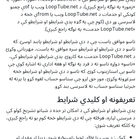
«زموږ» په توګه راجع کیږي)، د LoopTube.net ویب پا ofې چمتو
کونکي او خدمات د LoopTube.net ویب پا fromې څخه د
لاسرسي وړ دي (کوم چې په ګډه پدې شرایطو او شرایطو کې د
«LoopTube.net خدمت» په توګه راجع کیږي).
تاسو موافق یاست چې د دې شرایطو او شرایطو پابند اوسئ. که
تاسو د دې شرایطو او شرایطو سره موافق نه یاست، مهرباني وکړئ
د LoopTube.net خدمت مه کاروئ. پدې شرایطو او شرایطو کې،
«تاسو» دواړه تاسو ته د فرد په توګه او هغه ادارې ته اشاره کوي چې
تاسو یې استازیتوب کوئ. که تاسو د دې شرایطو او شرایطو څخه
سرغړونه وکړئ، موږ حق لرو چې ستاسو حساب لغوه کړو یا پرته له
خبرتیا ستاسو حساب ته لاسرسی بند کړو.
تعریفونه او کلیدي شرایط
پدې شرایطو او شرایطو کې د امکان تر حده د شیانو تشریح کولو کې
د مرستې لپاره، هرځله چې له دې شرایطو څخه کوم یو ته راجع کیږي،
په کلکه تعریف شوي:
کوکی: د ویب پا byې لخوا رامینځته شوي ډیټا لږ مقدار او