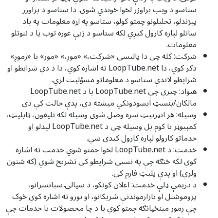
ستاسو د ویب براوزر لخوا خوندي شوی. دا ستاسو د براوزر
پیژندلو، تحلیلونو چمتو کولو، ستاسو په اړه معلومات په یاد
ساتلو لپاره کارول کیږي لکه ستاسو د ژبې غوره توب یا د ننوتلو
معلومات.
شرکت: کله چې دا پالیسي «شرکت،» «موږ،» «موږ» یا «زموږ»
ذکر کوي، دا LoopTube.net ته اشاره کوي، دا د دې شرایطو او
شرایطو لاندې ستاسو د معلوماتو مسؤلیت لري.
هیواد: چیرې چې LoopTube.net یا د LoopTube.net
مالکان/بنسټ ایښودونکي میشته دي، پدې حالت کې دی
وسیله: هر انټرنیټ سره وصل شوی وسیله لکه تلیفون، ټابلیټ،
کمپیوټر یا کوم بل وسیله چې د LoopTube.net لیدلو او
خدماتو کارولو لپاره کارول کیدی شي.
خدمت: د LoopTube.net لخوا چمتو شوي خدمت ته اشاره
کوي لکه څنګه چې په نسبي شرایطو کې تشریح شوي (که شتون
ولري) او پدې پلیټ فارم کې.
د دریمې ډلې خدمت: اعلان کونکو، د سیالۍ سپانسرانو،
پروموشنل او بازارموندنې شریکانو، او نورو ته اشاره کوي څوک
چې زموږ مینځپانګه چمتو کوي یا د چا محصولات یا خدمات چې