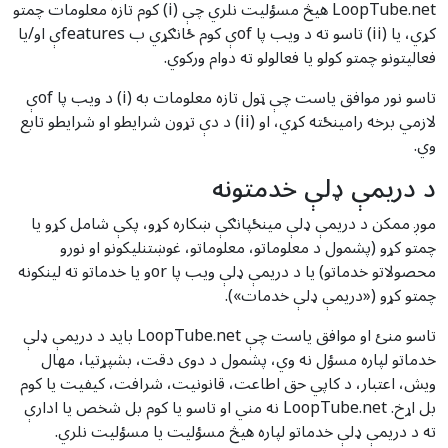
LoopTube.net هیڅ مسؤلیت نلري چې (i) کوم تازه معلومات چمتو
کړي، یا (ii) تاسو ته د ویب پا ofې کوم ځانګړي ب featuresې او/یا
فعالیتونو چمتو کولو یا فعالولو ته دوام ورکوي.
تاسو نور موافق یاست چې ټول تازه معلومات به (i) د ویب پا ofې
لازمي برخه رامینځته کړي، او (ii) د دې تړون شرایطو او شرایطو تابع
وي.
د دریمې ډلې خدمتونه
موږ ممکن د دریمې ډلې مینځپانګې ښکاره کړو، پکې شامل کړو یا
چمتو کړو (پشمول د معلوماتو، معلوماتو، غوښتنلیکونو او نورو
محصولاتو خدماتو) یا د دریمې ډلې ویب پا orو یا خدماتو ته لینکونه
چمتو کړو («دریمې ډلې خدمات»).
تاسو منئ او موافق یاست چې LoopTube.net باید د دریمې ډلې
خدماتو لپاره مسؤل نه وي، پشمول د دوی دقت، بشپړتیا، مهال
ویش، اعتبار، د کاپي حق اطاعت، قانونیت، شرافت، کیفیت یا کوم
بل اړخ. LoopTube.net نه مني او تاسو یا کوم بل شخص یا ادارې
ته د دریمې ډلې خدماتو لپاره هیڅ مسؤلیت یا مسؤلیت نلري.