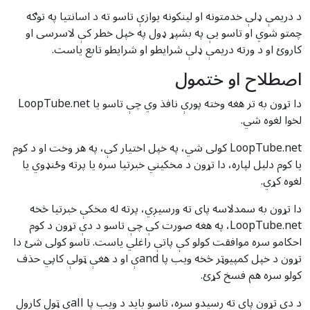
د دریمې ډلې خدمتونه او لینکونه یوازې تاسو ته د اسانتیا په توګه
چمتو شوي او تاسو یې په بشپړ ډول په خپل خطر کې لاسرسی او
کاروئ او د ورته دریمې ډلې شرایطو او شرایطو تابع یاست.
اصطلاح او ختمول
دا تړون به تر هغه وخته پورې نافذ وي چې تاسو یا LoopTube.net
لخوا لغوه شي.
LoopTube.net کولی شي، په خپل اختیار کې، په هر وخت او د کوم
یا کوم دلیل لپاره، دا تړون د مخکیني خبرتیا سره یا پرته وځنډوي یا
لغوه کړي.
دا تړون به سمدلاسه پای ته ورسیږي، پرته له مخکې خبرتیا څخه
LoopTube.net، په هغه صورت کې چې تاسو د دې تړون د کوم
احکامو سره موافقت کولو کې پاتې راغلي یاست. تاسو کولی شئ دا
تړون د خپل کمپیوټر څخه ویب پا andې او د هغې ټولې کاپي حذف
کولو سره هم فسخ کړئ.
د دې تړون پای ته رسیدو سره، تاسو باید د ویب پا allې ټول کارول