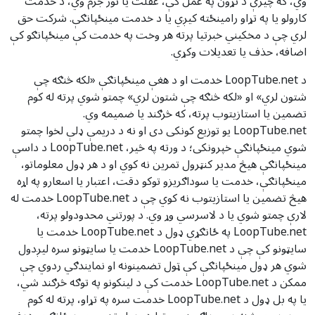
وي، که چیرې د تړون په عمل کې، غفلت یا نور جرم وي، د خدمت
کارولو یا په تړاو رامینځته کیږي یا د خدمت مینځپانګې. شرکت حق
لري چې د مخکیني خبرتیا پرته هر وخت په خدمت کې مینځپانګو کې
اضافه، حذف یا تعدیلات وکړي.
د LoopTube.net خدمت او د هغې مینځپانګې «لکه څنګه چې
شتون لري» او «لکه څنګه چې شتون لري» چمتو شوي پرته له کوم
تضمین یا استازیتوب پرته، که څرګند یا ضمیمه وي.
LoopTube.net یو توزیع کونکی دی او نه د دریمې ډلې لخوا چمتو
شوي مینځپانګې خپرونکی؛ د ورته په څیر، LoopTube.net د داسې
مینځپانګې هیڅ مدیر کنټرول تمرین نه کوي او د هر ډول معلوماتو،
مینځپانګې، خدمت یا سوداګریزو توکو دقت، اعتبار یا اسعارو په اړه
هیڅ تضمین یا استازیتوب نه کوي چې د LoopTube.net خدمت له
لارې چمتو شوي یا د لاسرسي وړ وي. د پورتني محدودولو پرته،
LoopTube.net په ځانګړي ډول د LoopTube.net خدمت یا
سایټونو کې چې د LoopTube.net خدمت یا سایټونو سره لیږدول
شوي هر ډول مینځپانګې کې ټول تضمینونه او نمایندګي ردوي چې
ممکن د LoopTube.net خدمت کې د لینکونو په توګه څرګند شي،
یا په بل ډول د LoopTube.net خدمت سره په تړاو، پرته له کوم