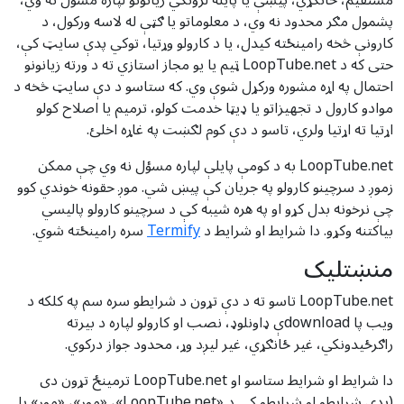
مستقیم، ځانګړي، پیښې یا پایله لرونکي زیانونو لپاره مسؤل نه وي،
پشمول مګر محدود نه وي، د معلوماتو یا ګټې له لاسه ورکول، د
کارونې څخه رامینځته کیدل، یا د کارولو وړتیا، توکي پدې سایټ کې،
حتی که د LoopTube.net ټیم یا یو مجاز استازي ته د ورته زیانونو
احتمال په اړه مشوره ورکړل شوې وي. که ستاسو د دې سایټ څخه د
موادو کارول د تجهیزاتو یا ډیټا خدمت کولو، ترمیم یا اصلاح کولو
اړتیا ته اړتیا ولري، تاسو د دې کوم لګښت په غاړه اخلئ.
LoopTube.net به د کومې پایلې لپاره مسؤل نه وي چې ممکن
زموږ د سرچینو کارولو په جریان کې پیښ شي. موږ حقونه خوندي کوو
چې نرخونه بدل کړو او په هره شیبه کې د سرچینو کارولو پالیسي
بیاکتنه وکړو. دا شرایط او شرایط د
Termify
سره رامینځته شوي.
منښتليک
LoopTube.net تاسو ته د دې تړون د شرایطو سره سم په کلکه د
ویب پا downloadې ډاونلوډ، نصب او کارولو لپاره د بیرته
راګرځیدونکي، غیر ځانګړي، غیر لیږد وړ، محدود جواز درکوي.
دا شرایط او شرایط ستاسو او LoopTube.net ترمینځ تړون دی
(پدې شرایطو او شرایطو کې د «LoopTube.net»، «موږ»، «موږ» یا