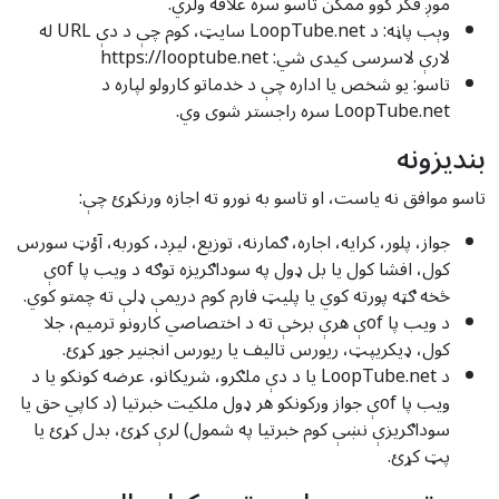
موږ فکر کوو ممکن تاسو سره علاقه ولري.
وېب پاڼه: د LoopTube.net سایټ، کوم چې د دې URL له
لارې لاسرسی کیدی شي: https://looptube.net
تاسو: یو شخص یا اداره چې د خدماتو کارولو لپاره د
LoopTube.net سره راجستر شوی وي.
بندیزونه
تاسو موافق نه یاست، او تاسو به نورو ته اجازه ورنکړئ چې:
جواز، پلور، کرایه، اجاره، ګمارنه، توزیع، لیږد، کوربه، آؤټ سورس
کول، افشا کول یا بل ډول په سوداګریزه توګه د ویب پا ofې
څخه ګټه پورته کوي یا پلیټ فارم کوم دریمې ډلې ته چمتو کوي.
د ویب پا ofې هرې برخې ته د اختصاصي کارونو ترمیم، جلا
کول، ډیکریپټ، ریورس تالیف یا ریورس انجنیر جوړ کړئ.
د LoopTube.net یا د دې ملګرو، شریکانو، عرضه کونکو یا د
ویب پا ofې جواز ورکونکو هر ډول ملکیت خبرتیا (د کاپي حق یا
سوداګریزې نښې کوم خبرتیا په شمول) لرې کړئ، بدل کړئ یا
پټ کړئ.