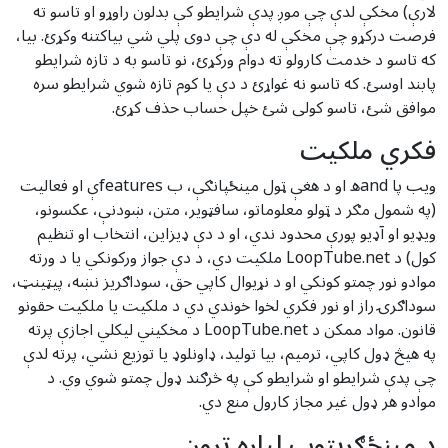
لارې) مخکې لدې چې موږ پدې شرایطو کې بدلون راوړو او تاسو ته
فرصت درکړو چې مخکې له دې چې دوی پلي شي بیاکتنه وکړئ. بیا،
که تاسو د خدمت کارولو ته دوام ورکړئ، نو تاسو به د تازه شرایطو
پابند اوسئ. که تاسو نه غواړئ د دې یا کوم تازه شوي شرایطو سره
موافق شئ، تاسو کولی شئ خپل حساب حذف کړئ.
فکري ملکیت
ویب پا andه او د هغې ټول مینځپانګې، ب featuresې او فعالیت
(په شمول مګر د ټولو معلوماتو، سافټویر، متن، ښودنې، عکسونو،
ویډیو او آډیو پورې محدود ندي، او د دې ډیزاین، انتخاب او تنظیم
کول) د LoopTube.net ملکیت دي، د دې جواز ورکونکي یا د ورته
موادو نور چمتو کونکي او د نړیوال کاپي حق، سوداګریز نښه، پیټینټ،
سوداګرۍ راز او نور فکري لخوا خوندي دي د ملکیت یا ملکیت حقونو
قانون. مواد ممکن د LoopTube.net د مخکیني لیکلي اجازې پرته
په هیڅ ډول کاپي، ترمیم، بیا تولید، ډاونلوډ یا توزیع نشي، پرته لدې
چې پدې شرایطو او شرایطو کې په څرګند ډول چمتو شوي وي. د
موادو هر ډول غیر مجاز کارول منع دي.
د مینځګړیتوب لپاره تړون