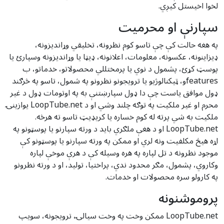
لخوا اخیستل کیږي.
سپارنې او محرمیت
په هغه حالت کې چې تاسو کوم نظرونه، تخلیقي وړاندیزونه،
ډیزاینونه، عکسونه، معلومات، اعلانونه، ډیټا یا وړاندیزونه وسپارئ یا
پوسټ کړئ، پشمول د نوي یا پرمختللي محصولاتو، خدماتو، ب
featuresو، ټیکنالوژیو یا ترویجونو نظرونو په شمول، تاسو په څرګند
ډول موافق یاست چې دا ډول سپارښتنې به په اوتومات ډول د غیر
محرم او غیر ملکیت په توګه چلند وشي او د LoopTube.net یوازینۍ
ملکیت به شي پرته له کوم خساره یا کریډیټ تاسو ته هرڅه.
LoopTube.net او د هغې ملګري باید د ورته سپارنو یا پوسټونو په
اړه هیڅ مکلفیت ونه لري او ممکن په ورته سپارنو یا پوسټونو کې
موجود نظرونه د تل لپاره په هره وسیله کې د هرې موخې لپاره
وکاروي، پشمول، مګر محدود ندي، پراختیا، تولید، او د ورته نظرونو
په کارولو سره محصولات او خدمات.
پروموشنونه
LoopTube.net ممکن وخت په وخت سیالۍ، ترویجونه، سویپ