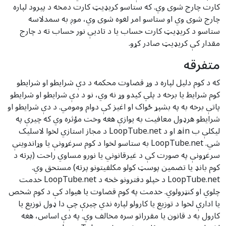
کارت چارج شوی وي. که ستاسو کریډیټ کارت دمخه د پیرود لپاره
چارج شوی وي او ستاسو امر لغوه شوی وي، موږ به سمدلاسه
ستاسو د کریډیټ کارت حساب یا د تادیې نور حساب ته د چارج
مقدار کې کریډیټ صادر کړو.
متفرقه
که د کوم دلیل لپاره د وړ قضاوت محکمه د دې شرایطو او شرایطو
کوم شرایط یا برخه د پلي کیدو وړ نه وي، نو د دې شرایطو او شرایطو
پاتې برخه به په بشپړ ځواک او اغیز کې دوام ومومي. د دې شرایطو او
شرایطو هرډول معافیت به یوازې هغه وخت مؤثره وي که چیرې په
لیکلې ب inه او د LoopTube.net د مجاز استازي لخوا لاسلیک
شي. LoopTube.net به ستاسو لخوا د کوم سرغړونې یا وړاندوینې
سرغړونې په صورت کې د غیرقانوني یا نورو مساوي راحت (پرته د
کوم بانډ یا تضمین پوسټ کولو مکلفیتونو پرته) مستحق وي.
LoopTube.net د خپلو دفترونو څخه د LoopTube.net خدمت
چلوي او کنټرولوي. خدمت په کوم قضاوت یا هیواد کې د کوم شخص
یا ادارې لخوا د توزیع یا کارولو لپاره ندي چیرې چې دا ډول توزیع یا
کارول به د قانون یا مقرراتو سره مخالف وي. په دې اساس، هغه