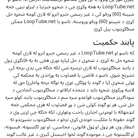
LoopTube.net به هڅه وکړئ چې د شخړو خبرتیا د لیږلو نیټې څخه
شپیته (60) ورځو کې د غیر رسمي خبرو اترو له لارې کومه شخړه حل
کړئ. د شپیتو (60) ورځو وروسته، تاسو یا LoopTube.net ممکن
منځګړیتوب پیل کړئ.
پابند حکمیت
که تاسو او LoopTube.net د غیر رسمي خبرو اترو له لارې کومه
شخړه حل نه کړئ، د شخړې د حل لپاره نورې هڅې به په ځانګړي ډول
د پابند منځګړیتوب له لارې ترسره شي لکه څنګه چې پدې برخه کې
تشریح شوي. تاسو د قاضي یا قضاوت په وړاندې په محکمه کې
ټولې شخړې (یا د ګوند یا ټولګي غړي په توګه برخه واخلئ) حق له
لاسه ورکوئ. شخړه باید د متحده ایالاتو د منځګړیتوب اتحادیې د
سوداګریز منځګړیتوب قواعدو سره سم د منځګړیتوب پابند کولو سره
حل شي. هر یو ګوند کولی شي د وړ قضاوت له هرې محکمې څخه
لنډمهاله یا لومړني اجباري راحت وغواړي، لکه څنګه چې اړین وي د
ګوند حقونه یا ملکیت خوندي کړي ترڅو د منځګړیتوب بشپړیدو ته
انتظار وي. هر ډول او ټول قانوني، محاسبې، او نور لګښتونه، فیسونه،
او لګښتونه چې د موجوده ګوند لخوا اخیستل کیږي د غیر غالب ګوند