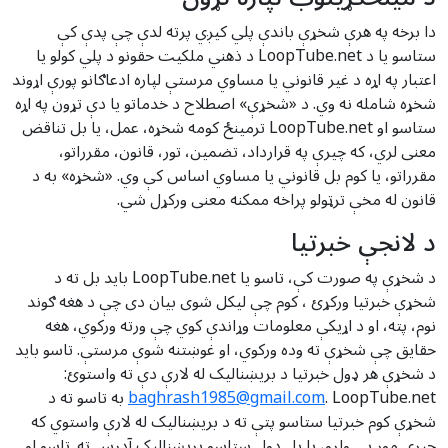
دا برخه په هرې شخړې باندې پلي کیږي پرته لدې چې پدې کې
ستاسو یا د LoopTube.net د ذهني ملکیت حقونو د پلي کولو یا
اعتبار په اړه د غیر قانوني یا مساوي مرستې لپاره ادعاګانو پورې اړوند
شخړه شامله نه وي. د «شخړې» اصطلاح د خدماتو یا دې تړون په اړه
ستاسو او LoopTube.net ترمینځ کومه شخړه، عمل، یا بل تناقض
معنی لري، که چیرې په قرارداد، تضمین، تور، قانون، مقرراتو،
مقرراتو، یا کوم بل قانوني یا مساوي اساس کې وي. «شخړه» به د
قانون له مخې ترټولو پراخه ممکنه معنی ورکړل شي.
د لانجې خبرتیا
د شخړې په صورت کې، تاسو یا LoopTube.net باید بل ته د
شخړې خبرتیا ورکړئ ، کوم چې لیکل شوی بیان دی چې د هغه ګوند
نوم، پته، او د اړیکې معلومات وړاندې کوي چې ورته ورکوي، هغه
حقایق چې شخړې ته وده ورکوي، او غوښتنه شوې مرستې. تاسو باید
د شخړې هر ډول خبرتیا د بریښنالیک له لارې دې ته واستوئ:
baghrash1985@gmail.com
. LoopTube.net به تاسو ته د
شخړې کوم خبرتیا ستاسو پتې ته د بریښنالیک له لارې واستوي که
چیرې موږ یې ولرو، یا بل ډول ستاسو بریښنالیک آدرس ته. تاسو او