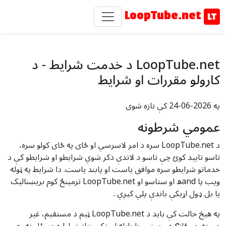
LoopTube.net
LoopTube.net د خدمت شرایط - د
کارولو مقررات او شرایط
په 2026-06-24 کې تازه شوی
عمومي شرطونه
د LoopTube.net سره د امر لاسرسي او ځای په ځای کولو سره،
تاسو تایید کوئ چې تاسو د لاندې ذکر شوي شرایطو او شرایطو کې د
خدماتو شرایطو سره موافق یاست او پابند یاست. دا شرایط په ټوله
ویب پا andه او ستاسو او LoopTube.net ترمینځ کوم بریښنالیک
یا بل ډول اړیکې باندې پلي کیږي .
په هیڅ حالت کې باید د LoopTube.net ټیم د مستقیم، غیر