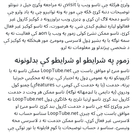
ولرئ هرکله چې تاسو ویب پا visitې ته مراجعه وکړئ خپل د ننوتلو
توضیحات دننه کړئ ځکه چې موږ به ونه توانیږو چې په یاد ولرو چې
تاسو دمخه لاګ ان کړی و. ډیری ویب براوزرونه د کوکیز کارول غیر
فعالولو لپاره تنظیم کیدی شي. په هرصورت، که تاسو کوکیز غیر فعال
کړئ، تاسو ممکن نشئ کولی زموږ په ویب پا onه کې فعالیت ته په
سمه توګه یا په بشپړ ډول لاسرسی ومومئ. موږ هیڅکله په کوکیز کې
د شخصي پیژندلو وړ معلومات نه لرو.
زموږ په شرایطو او شرایطو کې بدلونونه
تاسو منئ او موافق یاست چې LoopTube.net ممکن تاسو ته یا
کاروونکو ته په عمومي ډول په اختیار کې، پرته له مخکیني خبرتیا
پرته، خدمت (یا په خدمت کې کومې ب featuresې) چمتو کول
ودروي (په دایمي یا لنډمهاله توګه). تاسو ممکن هر وخت د خدمت
کارول بند کړئ. تاسو اړتیا نلرئ په ځانګړي ډول LoopTube.net ته
خبر ورکړئ کله چې تاسو د خدمت کارول بند کړئ. تاسو منئ او
موافق یاست چې که چیرې LoopTube.net ستاسو حساب ته
لاسرسی غیر فعال کړي، تاسو ممکن خدمت ته د لاسرسي مخه
ونیسئ، ستاسو د حساب توضیحات یا کوم فایلونه یا نور توکي چې