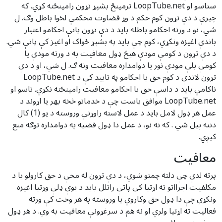
ستاسو او LoopTube.net ترمینځ بشپړ تړون رامینځته کړي. که
چیرې د دې تړون کوم حکم د وړ قضاوت محکمې لخوا باطل وګ. ل
شي، نو د ورته احکامو باطله باید د دې تړون پاتې احکامو اعتبار
باندې اغیزه ونکړي، کوم چې باید په بشپړ ځواک او اغیز کې پاتې شي.
د دې تړون د کومې مودې هیڅ ډول معافیت به د ورته مودې یا
کومې بلې مودې نور یا دوامداره معافیت ونه ګ. ل شي، او د دې
تړون لاندې د کوم حق یا احکامو په تایید کې د LoopTube.net
ناکامي باید د داسې حق یا احکامو معافیت رامینځته نکړي. تاسو او
LoopTube.net موافق یاست چې د خدماتو څخه بهر یا اړوند د
عمل هر ډول لامل باید د عمل لاسته راوړنې وروسته د یو (1) کال
دننه پیل شي . که نه نو، د عمل دا ډول قضیه په دوامداره توګه منع
کیږي.
معافیت
پرته لدې چې دلته چمتو شوي، د دې تړون له مخې د حق کارولو یا د
مکلفیت اجرااتو ته اړتیا کې پاتې راتلل باید د یوې ډلې وړتیا اغیزه
ونکړي چې دا ډول حق وکاروي یا وروسته په هر وخت کې ورته
فعالیت ته اړتیا ولري او نه هم د سرغړونې معافیت به وي. د هر ډول