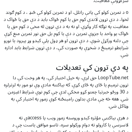
سرغړونې معافیت.
o د تمرین کولو کې پاتې راتلل، او د تمرین کولو کې ځنډ ، د کوم ګوند
لخوا، د دې تړون لاندې کوم حق یا کوم ځواک باید د دې حق یا ځواک د
معافیت په توګه کار وکړي. او نه به د دې تړون له مخې د کوم حق یا
ځواک یو واحد یا جزوي تمرین د دې یا کوم بل حق نور تمرین منع کړي
چې دلته ورکړل شوي. د دې تړون او هر ډول پلي کیدو وړ پیرود یا نورو
شرایطو ترمینځ د شخړې په صورت کې، د دې تړون شرایط باید اداره
شي.
په دې تړون کې تعدیلات
LoopTube.net حق لري، په خپل اختیار کې، په هر وخت کې دا
تړون ترمیم یا ځای په ځای کړي. که بیاکتنه مادي وي نو موږ به لږترلږه
د 30 ورځو خبرتیا چمتو کړو مخکې لدې چې کوم نوي شرایط اغیزمن
شي. هغه څه چې مادي بدلون رامینځته کوي زموږ په اختیار کې به
وټاکل شي.
د هرې بیاکتنې مؤثره کیدو وروسته زموږ ویب پا accessې ته
لاسرسي یا کارولو ته دوام ورکولو سره، تاسو موافق یاست چې د