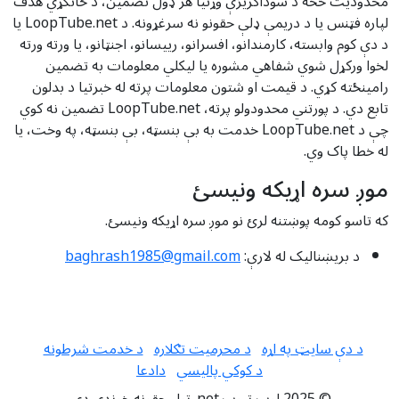
محدودیت څخه د سوداګریزې وړتیا هر ډول تضمین، د ځانګړي هدف
لپاره فټنس یا د دریمې ډلې حقونو نه سرغړونه. د LoopTube.net یا
د دې کوم وابسته، کارمندانو، افسرانو، رییسانو، اجنټانو، یا ورته ورته
لخوا ورکړل شوي شفاهي مشوره یا لیکلي معلومات به تضمین
رامینځته کړي. د قیمت او شتون معلومات پرته له خبرتیا د بدلون
تابع دي. د پورتني محدودولو پرته، LoopTube.net تضمین نه کوي
چې د LoopTube.net خدمت به بې بنسټه، بې بنسټه، په وخت، یا
له خطا پاک وي.
موږ سره اړیکه ونیسئ
که تاسو کومه پوښتنه لرئ نو موږ سره اړیکه ونیسئ.
د بریښنالیک له لارې:
baghrash1985@gmail.com
د دې سایټ په اړه
د محرمیت تګلاره
د خدمت شرطونه
د کوکي پالیسي
دادعا