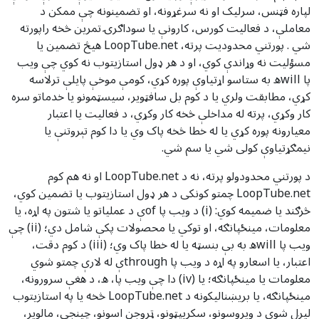
لپاره فټنس، سرلیک او نه سرغړونه، او تضمینونه چې ممکن د
معاملې، د فعالیت کورس، کارونې یا سوداګرۍ تمرین څخه راپورته
شي . پورتني محدودیت پرته، LoopTube.net هیڅ تضمین یا
مسؤلیت نه وړاندې کوي، او د هر ډول استازیتوب نه کوي چې ویب
پا willه به ستاسو اړتیاوې پوره کړي، کومې موخې پایلې ترلاسه
کړي، مطابقت ولري یا د کوم بل سافټویر، سیسټمونو یا خدماتو سره
کار وکړي، پرته له مداخلې څخه کار وکړي، د فعالیت یا اعتبار
معیارونه پوره کړي یا له خطا څخه پاک وي یا دا کوم تېروتنې یا
نیمګړتیاوې کولی شي یا سم شي.
د پورتني محدودولو پرته، نه د LoopTube.net او نه هم کوم
LoopTube.net چمتو کونکی د هر ډول استازیتوب یا تضمین کوي،
څرګند یا ضمیمه کوي: (i) د ویب پا ofې د عملیاتو یا شتون په اړه، یا
معلومات، مینځپانګه، او توکي یا محصولات پکې شامل دي؛ (ii) چې
ویب پا willه به بې بنسټه یا له خطا پاک وي؛ (iii) د کوم دقت،
اعتبار، یا اسعارو په اړه د ویب پا throughې له لارې چمتو شوي
معلومات یا مینځپانګه؛ یا (iv) دا چې ویب پا، ه، د هغې سرورونه،
مینځپانګه، یا بریښنالیکونه د LoopTube.net څخه یا په استازیتوب
لیږل شوي د ویروسونو، سکریپټونو، ټروجن اسونو، چینجي، مالویر،