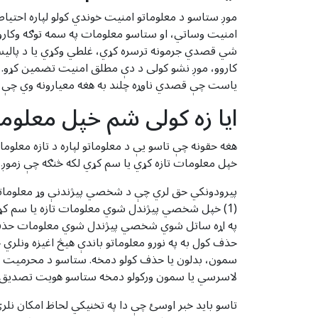
موږ ستاسو د معلوماتو امنیت خوندي کولو لپاره احتیا
امنیت وساتي، او ستاسو معلومات په سمه توګه وکارو
شي قصدي جرمونه ترسره کړي، غلطي وکړي یا د پالیس
کاروو، موږ نشو کولی د دې مطلق امنیت تضمین کړو. ک
یاست چې قصدي ناوړه چلند به هغه معیارونه وي چې زمو
ایا زه کولی شم خپل معلوما
خپل معلومات تازه کړي یا سم کړي لکه څنګه چې زموږ
پیرودونکي حق لري چې د شخصي پیژندنې وړ معلوماتو 
په اړه ساتل شوي شخصي پیژندل شوي معلومات حذف کړئ
حذف کول به په نورو معلوماتو باندې هیڅ اغیزه ونلر
سمون، بدلون یا حذف کولو دمخه. ستاسو د محرمیت او ا
لاسرسي یا سمون ورکولو دمخه ستاسو هویت تصدیق کړ
تاسو باید خبر اوسئ چې دا په تخنیکي لحاظ امکان نلر