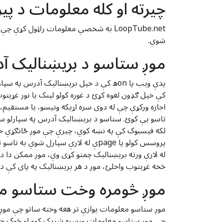
چیرته او کله معلومات د پی
LoopTube.net به شخصي معلومات راټول 
شوي.
موږ ستاسو د بریښنالیک آ
پدې ویب پا onه کې د خپل بریښنالیک آدر
کې خپل ګډون لغوه کړئ د غوره کولو لینک یا نور غړیتو
اجازه ورکړې چې له دوی سره اړیکه ونیسو، یا مستقیم،
تاسو یې کوئ. ستاسو د بریښنالیک آدرس په سپارلو سره
لکه فیسبوک کې په نښه کوي، چیرې چې موږ ځانګړي خلکو 
پروسس کولو پا pageې له لارې سپارل 
له لارې ورته بریښنالیک چمتو کړی وي، موږ ممکن دا د 
څخه غړیتوب واخلئ، موږ د هر بریښنالیک په پای کې 
موږ څومره وخت ستاسو م
چې موږ ستاسو معلومات ورسره شریک کوو او څوک چې زمو