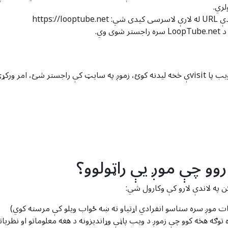
لري.
وي.
وو چې موږ یې راټولوو؟
 په لاندې لارو کې وکارول شي:
 موږ سره ستاسو انفرادي اړتیاو ته ښه ځواب ویلو کې مرسته کوي)
ره توګه هڅه کوو چې زموږ د ویب پاڼې وړاندیزونه د هغه معلوماتو او نظری