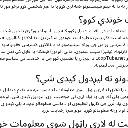
به دا له خپلو سیسټمونو څخه لرې کړو یا دا غیر شخصي کړو ترڅو موږ تاس
 خوندي کوو؟
مختلف امنیتي اقدامات پلي کوو کله چې تاسو امر ورکړئ یا خپل شخصي
موږ د خوندي سرور کارولو وړاندیز کوو
 د لاسرسي وړ دي چې ورته سیسټمونو ته د ځانګړي لاسرسي حقونو سره و
نه، ټولنیز امنیت شمیرې، مالي، او نور) هیڅکله په فایل کې ندي سا
معلوماتو بشپړ امنیت تضمین یا تضمین کړو چې تاسو LoopTube.net ته لیږدئ یا تضمین 
دیریتي محافظتونه.
دونو ته لیږدول کیدی شي؟
LoopTube.net په فنلینډ کې شامل شوی. زموږ د ویب پا viaې له لارې راټول شوي معلومات، له تاس
یمې ډلې ته، چې په ټوله نړۍ کې موقعیت لري، لیږدول کیدی شي، او مم
ونه لري چې کارول تنظیموي او د داسې معلوماتو لیږد. د پلي کیدو وړ ق
د او د ورته معلوماتو کوربه کولو سره رضایت لرئ.