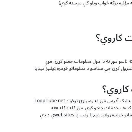
په مؤثره توګه ځواب ویلو کې مرسته کوي)
غه معلومات چمتو کړي چې دوی یې د ټولنیزو رسنیو ویب پا onو کې چمتو کړي. که تاسو موږ ته دا ډول معلومات چمتو کړئ، موږ
و کولی شئ کنټرول کړئ چې ستاسو د معلوماتو څومره ټولنیز میډیا
موږ د دریمې ډلې څخه ځینې معلومات ترلاسه کوو کله چې تاسو موږ سره اړیکه ونیسئ. د مثال په توګه، کله چې تاسو خپل بریښنالیک آدرس موږ ته وسپارئ ترڅو د LoopTube.net
څخه معلومات ترلاسه کوو چې LoopTube.net ته د اتوماتیک درغلیو کشف خدمات چمتو کوي. موږ کله ناکله هغه
معلومات راټولوو چې په ټولنیزو رسنیو ویب پا onو کې په عامه توګه شتون لري. تاسو کولی شئ کنټرول کړئ چې ستاسو د معلوماتو څومره ټولنیز میډیا ویب پا websitesې د دې