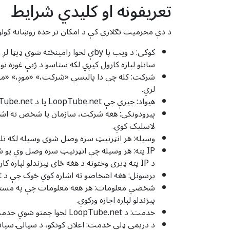
تعریفونه او کلیدي شرایط
د دې محرمیت تګلارې کې د امکان تر حده روښانه کولو 
کوکی: د ویب پا byې لخوا رامینځته
ساتلو لپاره کارول کیږي لکه ستاسو د ژبې غوره تو
لري.
هیواد: چیرې چې LoopTube.net یا د LoopTube.net مالکان/بنسټ ایښودونکي میشته دي، پدې حالت کې فنلینډ دی
لاسلیک کوي.
وسیله: هر انټرنیټ سره وصل شوی وسیله لکه تلیفون، ټابلیټ، کمپیوټر یا کوم بل
د IP پته ډیری وختونه د هغه ځای پیژندلو لپاره کارول کیدی شي له کوم ځای څخه چې وسیله له انټرنیټ سره وصل کیږي.
پرسونل: هغه اشخاصو ته اشاره کوي څوک چې د LoopTube.net لخوا ګمارل شوي یا د تړون لاندې دي ترڅو د یوې ډلې په استازیتوب خدمت ترسره کړي.
شخصي معلومات: هر هغه معلومات چې په مستقیم 
پیژندلو لپاره اجازه ورکوي.
خدمت: د LoopTube.net لخوا چمتو شوي خدمت ته اشاره کوي لکه څنګه چې په نسبي شرایطو کې تشریح شوي (که شتون ولري) او پدې پلیټ فارم کې.
د دریمې ډلې خدمت: اعلان کونکو، د سیالۍ سپانسر