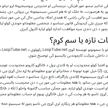
طي تدابیر نیسو. موږ فزیکي، بریښنایی او مدیریتي پروسیجرونه لرو ترڅو
و. په هرصورت، نه خلک او نه هم امنیتي سیسټمونه بې پروایی دي، پشم
یو تعقیب کې پاتې راشي. له همدې امله، پداسې حال کې چې موږ ستاس
ه چیرې پلي کیدونکي قانون ستاسو د شخصي معلوماتو خوندي کولو لپاره 
ږ د دې دندې سره موافقت اندازه کولو لپاره کارول کیږي.
ت تازه یا سم کړم؟
هغه 
 د داخلي شرکت کارموندنې پالیسیو کې توضیح شوي.
افشا کولو محدودیت او په لاندې ډول د ځانګړو کارونو محدودیت غوښتن
 سیسټمونه (لاندې پاراګراف تابع دي)، ستاسو د حساب لغوه کولو سره.
ي چې موږ یې ساتو، یا هغه معلومات چې موږ یې د دې محرمیت پالیسۍ سر
منیت خوندي کولو لپاره، موږ ممکن مناسب ګامونه واخلو ( لکه د ځانګړي
ئ. تاسو په هر وخت کې د خپل ځانګړي پټنوم او حساب معلوماتو محر
ي چې د هغه معلوماتو هر ریکارډ لرې کړئ چې تاسو زموږ له سیسټم څخه مو