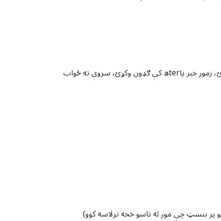
موږ له تاسو څخه معلومات راټولوو کله چې تاسو زموږ ویب پا visitې څخه لیدنه کوئ، زموږ په سایټ کې راجستر شئ، امر ورکړئ، زموږ خبر پاterه کې ګډون وکړئ، سروې ته ځواب
اتو پر بنسټ چې موږ له تاسو څخه ترلاسه کوو)