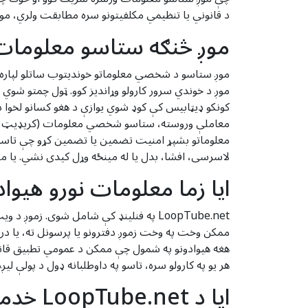
د قانوني یا تنظیمي مکلفیتونو سره مطابقت ولري، موږ 
موږ څنګه ستاسو معلومات
موږ ستاسو د شخصي معلوماتو خوندیتوب ساتلو لپاره 
کونکو ډیټابیس کې کوډ شوي یوازې د هغو کسانو لخوا
معاملې وروسته، ستاسو شخصي معلومات (کریډیټ کارتو
لاسرسی، افشا، بدل یا له مینځه وړل کیدی نشي. یا م
ایا زما معلومات نورو هیوا
ممکن وخت په وخت زموږ دفترونو یا پرسونل ته، یا در
هغه هیوادونو په شمول چې ممکن د عمومي تطبیق قانون 
هر یو په کارولو سره، تاسو په داوطلبانه ډول د پولې لیږ
ایا د LoopTube.net خدمت له لارې راټول شوي معلومات خوندي دي؟