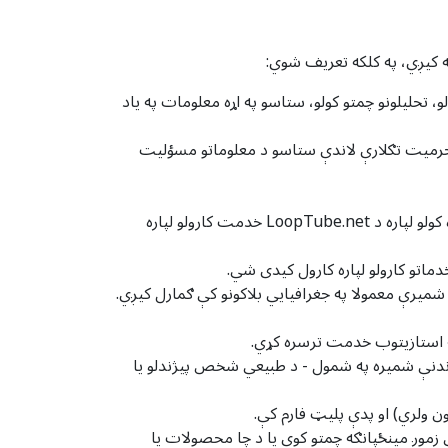
ه کیږي، په کلکه تعریف شوي:
یژندلو، تحلیلونو چمتو کولو، ستاسو په اړه معلومات په یاد
وږ» یادونه کوي، دا LoopTube.net ته اشاره کوي، دا د دې محرمیت تګلارې لاندې ستاسو د معلوماتو مسؤلیت
پیرودونکی: هغه شرکت، سازمان یا شخص ته اشاره کوي چې ستاسو د مصرف کونکو یا خدماتو کاروونکو سره د اړیکو اداره کولو لپاره د LoopTube.net خدمت کارولو لپاره
ی چې د انټرنیټ پروتوکول (IP) پته په نوم پیژندل کیږي. دا شمیرې معمولا په جغرافیایي بلاکونو کې ګمارل کیږي.
ندنې شمیره په شمول - د طبیعي شخص پیژندلو یا
 زموږ مینځپانګه چمتو کوي یا د چا محصولات یا