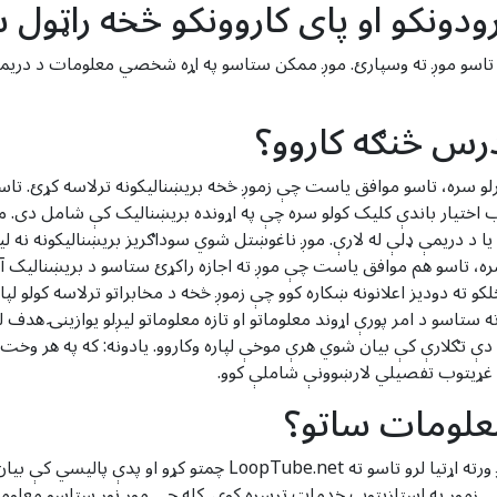
رودونکو او پای کاروونکو څخه راټو
کړي چې تاسو موږ ته وسپارئ. موږ ممکن ستاسو په اړه شخصي معلومات د در
درس څنګه کاروو؟
س په سپارلو سره، تاسو موافق یاست چې زموږ څخه بریښنالیکونه ترلاسه کړئ
ب اختیار باندې کلیک کولو سره چې په اړونده بریښنالیک کې شامل دی. موږ
 یا د دریمې ډلې له لارې. موږ ناغوښتل شوي سوداګریز بریښنالیکونه نه
، تاسو هم موافق یاست چې موږ ته اجازه راکړئ ستاسو د بریښنالیک آدرس
ته دودیز اعلانونه ښکاره کوو چې زموږ څخه د مخابراتو ترلاسه کولو لپار
شوي به تاسو ته ستاسو د امر پورې اړوند معلوماتو او تازه معلوماتو لیږلو یوازینۍ
دې تګلارې کې بیان شوي هرې موخې لپاره وکاروو. یادونه: که په هر وخت ک
د غړیتوب تفصيلي لارښوونې شاملې کوو.
علومات ساتو؟
موږ ستاسو معلومات یوازې تر هغه وخته ساتو چې موږ ورته اړتیا لرو ت
ږ په استازیتوب خدمات ترسره کوي. کله چې موږ نور ستاسو معلوماتو کارو