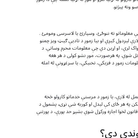
و ونه پیژنو.
 معلوماتو ته ننوځئ، وسپارئ یا لاسرسی ومومئ .
. ټول چمتو شوي حساسیت/کریډیټ معلومات د خوندي ساکټ پرت (SSL) ټیکنالوژۍ له لارې لیږدول کیږي او بیا زموږ د تادیې ګیټ ویز چمتو
اک لري، او اړین دي چې معلومات محرم وساتي. د
تل شوي. په هرصورت، موږ نشو کولی د هر هغه
کوو چې په خدمت کې ستاسو معلومات زموږ د فزیکي، تخنیکي، یا سرغړونې له امله
و سره مستقیم متقابل عمل له لارې، یا زموږ د مرستې خدماتو کارولو څخه
کن په هر ځای کې لیدل او کوربه شي نړۍ، پشمول د
انون لخوا اجازه ورکړل شوي بشپړ حد پورې، د پورتني