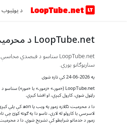
د یوټیوب 
LoopTube.net
LoopTube.net د محرمیت تګلاره - موږ څنګه ستاسو ډاټا اداره کوو
LoopTube.net ستاسو د فیصدي م
سناریوګانو پورې.
په 2026-06-24 کې تازه شوی
راټول شوي، کارول کیږي، او افشا کیږي.
لاسرسي یا کارولو له لارې، تاسو دا په ګوته کوئ چې ت
زموږ د خدماتو شرایطو کې تشریح شوي. دا د محرمیت 