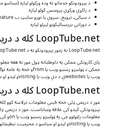
د پیرودونکو خدماتو ته وده ورکولو لپاره (ستاسو 
د راکړې ورکړې پروسس کولو لپاره
د سیالۍ، ترویج، سروې یا نورو سایټ ب featureې اداره کولو لپاره
د دوراني بریښنالیکونو لیږلو لپاره
LoopTube.net کله د دریمې ډلې څخه د کارونکي پای معلومات کاروي؟
LoopTube.net به زموږ پیرودونکو ته د LoopTube.net خدماتو چمتو کولو لپاره اړین پای کارونکي ډیټا راټول کړي.
ممکن د ټولنیزو رسنیو
ویب پا websitesې د دې ویب پا visitingو لیدو او ستاسو د محرمیت تنظیماتو بدلولو سره عامه کوي.
LoopTube.net کله د دریمې ډلې څخه د پیرودونکي معلومات کاروي؟
ویب پا visitingو لیدو او ستاسو د محرمیت تنظیماتو بدلولو سره عامه کوي.