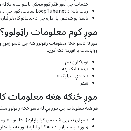
خدمات چې موږ فکر کوو ممکن تاسو سره علاقه و
وېب پاڼه: د LoopTube.net سایټ، کوم چې د دې URL له لارې لاسرسی کیدی شي: https://looptube.net
تاسو: یو شخص یا اداره چې د خدماتو کارولو لپاره د LoopTube.net سره راجستر شوی 
موږ کوم معلومات راټولوو؟
ووایاست یا فورمه ډکه کړئ.
نوم/کارن نوم
برېښنالیک پته
د دندې سرلیکونه
شفر
موږ څنګه هغه معلومات کار
هر هغه معلومات چې موږ یې له تاسو څخه راټولوو ممکن
د خپلې تجربې شخصي کولو لپاره (ستاسو معلومات
زموږ د ویب پاڼې د ښه کولو لپاره (موږ په دوامدا