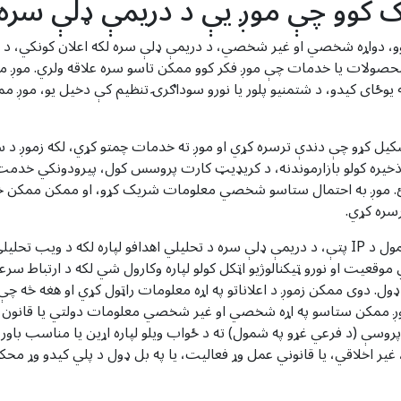
 کوو چې موږ یې د دریمې ډلې سره ر
، دواړه شخصي او غیر شخصي، د دریمې ډلې سره لکه اعلان کونکي، د س
 محصولات یا خدمات چې موږ فکر کوو ممکن تاسو سره علاقه ولري. موږ ممک
په یوځای کیدو، د شتمنیو پلور یا نورو سوداګرۍ تنظیم کې دخیل یو، 
یره کولو بازارموندنه، د کریډیټ کارت پروسس کول، پیرودونکي خدمت او
 له لارې پیرود کولی شئ. موږ به احتمال ستاسو شخصي معلومات شریک کړو، او م
سره کړي.
موږ ممکن زموږ د لاګ فایل ډیټا برخې شریک کړو، پشمول د IP پتې، د دریمې ډلې سره د تحلیلي اهدا
. موږ ممکن ستاسو په اړه شخصي او غیر شخصي معلومات دولتي یا قانون 
پروسې (د فرعي غړو په شمول) ته د ځواب ویلو لپاره اړین یا مناسب باور ل
، غیر اخلاقي، یا قانوني عمل وړ فعالیت، یا په بل ډول د پلي کیدو وړ محک