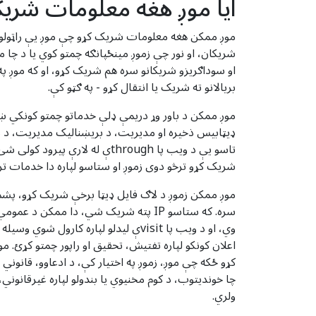
ایا موږ هغه معلومات شریک
موږ ممکن هغه معلومات شریک کړو چې موږ یې راټولوو
شریکان، او نور چې زموږ مینځپانګه چمتو کوي یا د چا
او سوداګریزو شریکانو سره هم شریک کړو، او که موږ 
بریالانو ته شریک یا انتقال کړو - په ګټو کې.
ډیټابیس ذخیره او مدیریت، د بریښنالیک مدیریت، د ذخ
تاسو یې د ویب پا throughې
شریک کړو ترڅو دوی زموږ او ستاسو لپاره دا خدمات تر
اعلان کونکو لپاره تفتیش، تحقیق او راپور چمتو کړئ
کړو ځکه چې موږ، زموږ په اختیار کې، د ادعاوو، قانوني 
چا خوندیتوب، د کوم مخنیوي یا بندولو لپاره غیرقانوني
ولري.