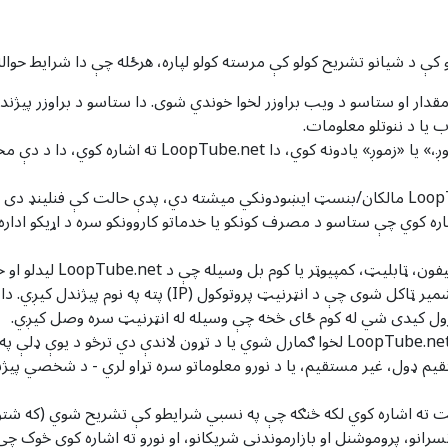
کې د شیانو تشریح کولو کې مرسته کولو لپاره، هرځله چې دا شرایط حوال
 شوي ډیټا لږ مقدار او ستاسو د ویب براوزر لخوا خوندي شوی. دا ستاسو د براوزر پ
ب یا د ننوتلو معلومات.
شرکت: کله چې دا پالیسي «شرکت،» «موږ،» «موږ،» یا «زم
 وسیله چې د LoopTube.net لیدلو او خدماتو کارولو لپاره کارول کیدی شي.
IP پته: هر وسیله چې انټرنیټ سره وصل وي یو شمیر ټاکل شو
ډول، غیر مستقیم، یا د نورو معلوماتو سره تړاو لري - د شخصي پیژ
انو، پروموشنل او بازارموندنې شریکانو، او نورو ته اشاره کوي څوک چې