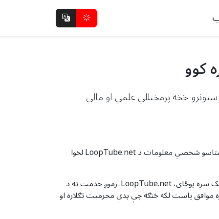
ب
ضی ستونزو څخه پرمختللي علمي او مالي
LoopTube.net («موږ،» «زموږ،» یا «موږ») ستاسو د محرمیت ساتلو ته ژمن دی. دا د محرمیت تګلاره تشریح کوي چې څنګه ستاسو شخصي معلومات د LoopTube.net لخوا
دا د محرمیت تګلاره زموږ په ویب پا onه کې پلي کیږي، او د دې اړوند فرعي ډومینونه (په ګډه، زموږ «خدمت») زموږ د غوښتنلیک سره یوځای، LoopTube.net. زموږ خدمت ته د
 سره موافق یاست لکه څنګه چې پدې محرمیت تګلاره او