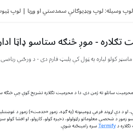
لوپ وسیله: لوپ ویډیوګانې سمدستي او وړیا | لوپ ټیو
حاسبې ماسټر کولو لپاره په ټول کې پلیټ فارم دی - د ورځني ریا
اسو زموږ د شخصي معلوماتو راټولولو، ذخیره کولو، کارولو، او افشا کولو
تګلاره د
Termify
سره رامینځته شوې.