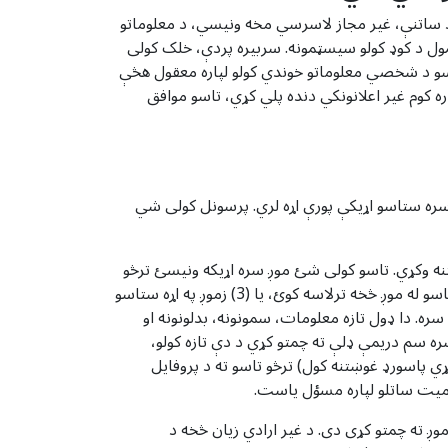
 د ساتنې، غیر مجاز لاسرسي مخه ونیسي، د معلوماتو
ول د کوډ کولو سیسټمونه. سربیره پردې، خلک کولی
و د شخصي معلوماتو خوندي کولو لپاره معقول هڅې
کوم غیر اعلانونکي دنده پلي کړي، تاسو موافق
حقونه چې تاسو یې د معلوماتو لپاره د تازه معلوماتو یا سمونونو غوښتنه کوئ LoopTube.net راټولوي د LoopTube.net سره ستاسو اړیکې پورې اړه لري. پرسونل کولی شي
ه وکړي. تاسو کولی شئ موږ سره اړیکه ونیسئ ترڅو
(1) خپل شخصي پیژندل شوي معلومات تازه یا سم کړئ، (2) خپل غوره توبونه د مخابراتو او نورو معلوماتو په اړه بدل کړئ چې تاسو له موږ څخه ترلاسه کوئ، یا (3) زموږ په اړه ستاسو
 دا ډول تازه معلومات، سمونونه، بدلونونه او
ه سم دریمې ډلې ته چمتو کړي د دې تازه کولو،
 پاسورډ غوښتنه کول) ترڅو تاسو ته د پروفایل
میت ساتلو لپاره مسؤل یاست.
ږ ته چمتو کړی دی. د غیر ارادي زیان څخه د