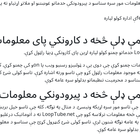
معلومات موږ سره ستاسو د پیرودونکي خدماتو غوښتنو او ملاتړ اړتیاو ته 
پای کارونکي ممکن په داوطلبانه ډول موږ ته ه
 ویب پا fromو څخه په عامه توګه موجود معلومات راټول کړو چې تاسو ورته اشاره کړې. تاس
پیرودونکي کیدو کې علاقه وښایاست، موږ د دریمې ډلې 