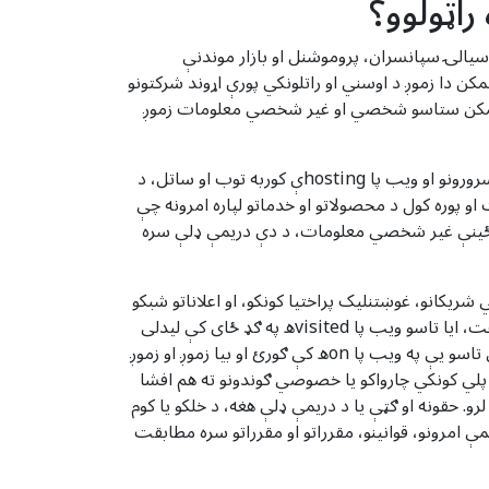
اټولوو؟
یالۍ سپانسران، پروموشنل او بازار موندنې
ن دا زموږ د اوسني او راتلونکي پورې اړوند شرکتونو
موږ ممکن ستاسو شخصي او غیر شخصي معلومات زموږ
موږ ممکن د باور وړ دریمې ډلې خدماتو چمتو کونکي ښکیل کړو چې دندې ترسره کړي او موږ ته خدمات چمتو کړي، لکه زموږ د سرورونو او ویب پا hostingې کوربه توب او ساتل، د
 پوره کول د محصولاتو او خدماتو لپاره امرونه چې
مکن ممکن ځینې غیر شخصي معلومات، د دې دریمې ډلې سره
فو لپاره لکه د ویب تحلیلي شریکانو، غوښتنلیک پراختیا کونکو، او اعلاناتو شبکو
سره. که ستاسو IP پته شریک شي، دا ممکن د عمومي موقعیت او نورو ټیکنالوژیو اټکل کولو لپاره وکارول شي لکه د ارتباط سرعت، ایا تاسو ویب پا visitedه په ګډ ځای کې لیدلی
وي، او د ویب پا visitې لیدلو لپاره کارول شوي وسیله ډول. دوی ممکن زموږ د اعلاناتو په اړه معلومات راټول کړي او هغه څه چې تاسو یې په ویب پا onه کې ګورئ او بیا زموږ او زموږ
پلي کونکي چارواکو یا خصوصي ګوندونو ته هم افشا
رو. حقونه او ګټې یا د دریمې ډلې هغه، د خلکو یا کوم
مې امرونو، قوانینو، مقرراتو او مقرراتو سره مطابقت