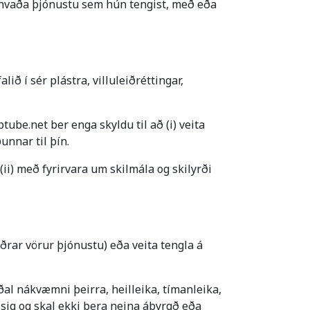
a hvaða þjónustu sem hún tengist, með eða
ið í sér plástra, villuleiðréttingar,
be.net ber enga skyldu til að (i) veita
unnar til þín.
(ii) með fyrirvara um skilmála og skilyrði
aðrar vörur þjónustu) eða veita tengla á
al nákvæmni þeirra, heilleika, tímanleika,
 sig og skal ekki bera neina ábyrgð eða