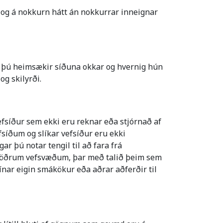
er og á nokkurn hátt án nokkurrar inneignar
r þú heimsækir síðuna okkar og hvernig hún
g skilyrði.
efsíður sem ekki eru reknar eða stjórnað af
síðum og slíkar vefsíður eru ekki
 þú notar tengil til að fara frá
n á öðrum vefsvæðum, þar með talið þeim sem
sínar eigin smákökur eða aðrar aðferðir til