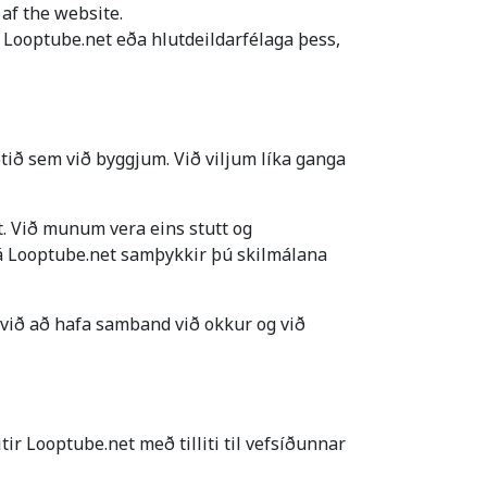
af the website.
 Looptube.net eða hlutdeildarfélaga þess,
tið sem við byggjum. Við viljum líka ganga
t. Við munum vera eins stutt og
 á Looptube.net samþykkir þú skilmálana
við að hafa samband við okkur og við
ir Looptube.net með tilliti til vefsíðunnar