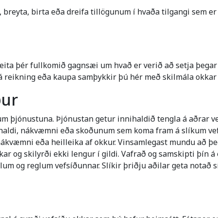
ta, breyta, birta eða dreifa tillögunum í hvaða tilgangi sem 
veita þér fullkomið gagnsæi um hvað er verið að setja þega
rá reikning eða kaupa samþykkir þú hér með skilmála okkar o
ður
 um þjónustuna. Þjónustan getur innihaldið tengla á aðrar v
nihaldi, nákvæmni eða skoðunum sem koma fram á slíkum vef
ákvæmni eða heilleika af okkur. Vinsamlegast mundu að þegar
kar og skilyrði ekki lengur í gildi. Vafrað og samskipti þí
glum og reglum vefsíðunnar. Slíkir þriðju aðilar geta notað 