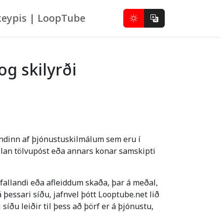
eypis | LoopTube
g skilyrði
undinn af þjónustuskilmálum sem eru í
llan tölvupóst eða annars konar samskipti
allandi eða afleiddum skaða, þar á meðal,
þessari síðu, jafnvel þótt Looptube.net lið
síðu leiðir til þess að þörf er á þjónustu,