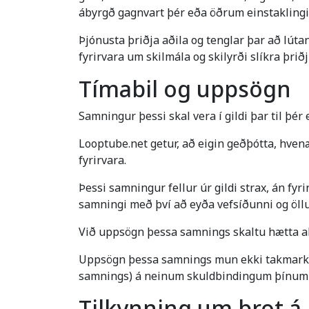
ábyrgð gagnvart þér eða öðrum einstaklingi e
Þjónusta þriðja aðila og tenglar þar að lúta
fyrirvara um skilmála og skilyrði slíkra þriðj
Tímabil og uppsögn
Samningur þessi skal vera í gildi þar til þér
Looptube.net getur, að eigin geðþótta, hv
fyrirvara.
Þessi samningur fellur úr gildi strax, án fy
samningi með því að eyða vefsíðunni og öllu
Við uppsögn þessa samnings skaltu hætta all
Uppsögn þessa samnings mun ekki takmarka ré
samnings) á neinum skuldbindingum þínu
Tilkynning um brot á