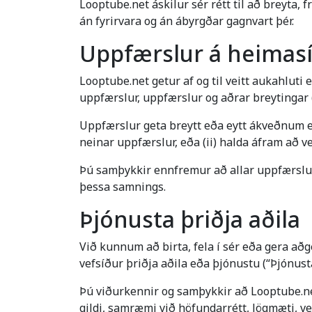
Looptube.net áskilur sér rétt til að breyta
án fyrirvara og án ábyrgðar gagnvart þér.
Uppfærslur á heimas
Looptube.net getur af og til veitt aukahluti 
uppfærslur, uppfærslur og aðrar breytingar 
Uppfærslur geta breytt eða eytt ákveðnum ei
neinar uppfærslur, eða (ii) halda áfram að ve
Þú samþykkir ennfremur að allar uppfærslur v
þessa samnings.
Þjónusta þriðja aðila
Við kunnum að birta, fela í sér eða gera aðge
vefsíður þriðja aðila eða þjónustu (“Þjónusta
Þú viðurkennir og samþykkir að Looptube.net
gildi, samræmi við höfundarrétt, lögmæti, v