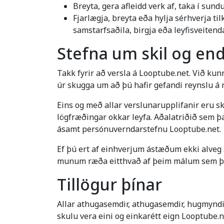
Breyta, gera afleidd verk af, taka í su
Fjarlægja, breyta eða hylja sérhverja t
samstarfsaðila, birgja eða leyfisveitend
Stefna um skil og en
Takk fyrir að versla á Looptube.net. Við ku
úr skugga um að þú hafir gefandi reynslu á 
Eins og með allar verslunarupplifanir eru sk
lögfræðingar okkar leyfa. Aðalatriðið sem 
ásamt persónuverndarstefnu Looptube.net.
Ef þú ert af einhverjum ástæðum ekki alveg
munum ræða eitthvað af þeim málum sem þú 
Tillögur þínar
Allar athugasemdir, athugasemdir, hugmyndir,
skulu vera eini og einkarétt eign Looptube.n