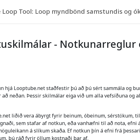
 Loop Tool: Loop myndbönd samstundis og ók
skilmálar - Notkunarreglur o
un hjá Looptube.net staðfestir þú að þú sért sammála og b
að neðan. Þessir skilmálar eiga við um alla vefsíðuna og a
t liðið vera ábyrgt fyrir beinum, óbeinum, sérstökum, tilf
aði, sem stafar af notkun, eða vanhæfni til að nota, efni á 
öguleikann á slíkum skaða. Ef notkun þín á efni frá þessari 
m, þú ráð fyrir öllum kostnaði þar af.