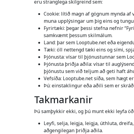
eru stranglega skilgreind sem:
Cookie: lítið magn af gögnum mynda af v
muna upplýsingar um þig eins og tungum
Fyrirtæki: þegar þessi stefna nefnir “Fy
samkvæmt þessum skilmálum.
Land: þar sem Looptube.net eða eigendur
Tæki: öll nettengd tæki eins og sími, s
Þjónusta: vísar til þjónustunnar sem Loop
Þjónusta þriðja aðila: vísar til auglýs
þjónustu sem við teljum að geti haft áhu
Vefsíða: Looptube.net síða, sem hægt er
Þú: einstaklingur eða aðili sem er skráð
Takmarkanir
Þú samþykkir ekki, og þú munt ekki leyfa ö
Leyfi, selja, leigja, leigja, úthluta, dre
aðgengilegan þriðja aðila.