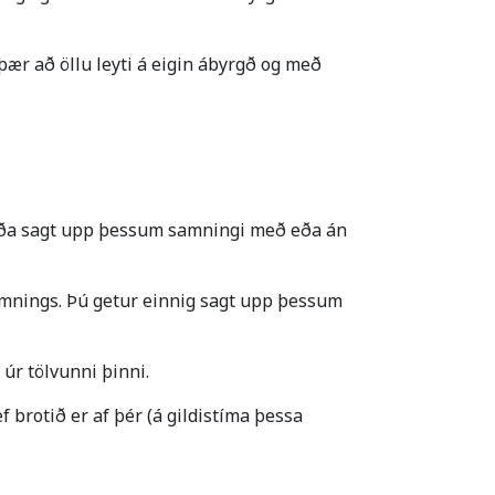
þær að öllu leyti á eigin ábyrgð og með
eða sagt upp þessum samningi með eða án
 samnings. Þú getur einnig sagt upp þessum
úr tölvunni þinni.
brotið er af þér (á gildistíma þessa