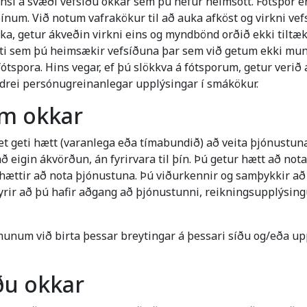
nsl á svæði vefsíðu okkar sem þú hefur heimsótt. Fótspor er
num. Við notum vafrakökur til að auka afköst og virkni vef
a, getur ákveðin virkni eins og myndbönd orðið ekki tiltæk 
pti sem þú heimsækir vefsíðuna þar sem við getum ekki muna
n fótspora. Hins vegar, ef þú slökkva á fótsporum, getur verið
 aldrei persónugreinanlegar upplýsingar í smákökur.
um okkar
t geti hætt (varanlega eða tímabundið) að veita þjónustuna
 eigin ákvörðun, án fyrirvara til þín. Þú getur hætt að not
hættir að nota þjónustuna. Þú viðurkennir og samþykkir að
fyrir að þú hafir aðgang að þjónustunni, reikningsupplýsi
unum við birta þessar breytingar á þessari síðu og/eða u
ðu okkar