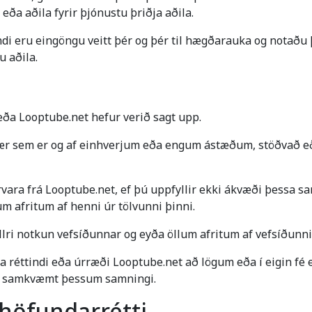
ða aðila fyrir þjónustu þriðja aðila.
ndi eru eingöngu veitt þér og þér til hægðarauka og notaðu 
u aðila.
 eða Looptube.net hefur verið sagt upp.
enær sem er og af einhverjum eða engum ástæðum, stöðvað 
rirvara frá Looptube.net, ef þú uppfyllir ekki ákvæði þessa
m afritum af henni úr tölvunni þinni.
ri notkun vefsíðunnar og eyða öllum afritum af vefsíðunni 
ttindi eða úrræði Looptube.net að lögum eða í eigin fé ef 
m samkvæmt þessum samningi.
 höfundarrétti