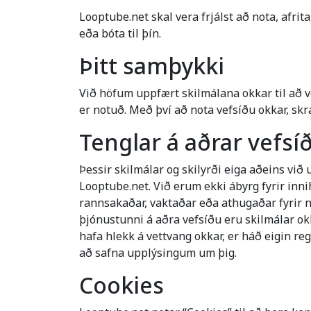
Looptube.net skal vera frjálst að nota, afri
eða bóta til þín.
Þitt samþykki
Við höfum uppfært skilmálana okkar til að 
er notuð. Með því að nota vefsíðu okkar, sk
Tenglar á aðrar vefsí
Þessir skilmálar og skilyrði eiga aðeins við
Looptube.net. Við erum ekki ábyrg fyrir in
rannsakaðar, vaktaðar eða athugaðar fyrir n
þjónustunni á aðra vefsíðu eru skilmálar ok
hafa hlekk á vettvang okkar, er háð eigin re
að safna upplýsingum um þig.
Cookies