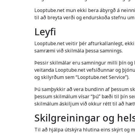
Looptube.net mun ekki bera ábyrgð á neinni
til að breyta verði og endurskoða stefnu um
Leyfi
Looptube.net veitir þér afturkallanlegt, ekki
samræmi við skilmála þessa samnings.
Þessir skilmálar eru samningur milli þín og 
veitanda Looptube.net vefsíðunnar og þjónu
og skilyrðum sem “Looptube.net Service”).
Þú samþykkir að vera bundinn af þessum ski
þessum skilmálum vísar “þú” bæði til þín sem
skilmálum áskiljum við okkur rétt til að hæ
Skilgreiningar og hel
Til að hjálpa útskýra hlutina eins skýrt og 