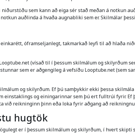
 niðurstöðu sem kann að eiga sér stað meðan á notkun auðl
 notkun auðlinda á hvaða augnabliki sem er. Skilmálar þess
 einkarétt, óframseljanlegt, takmarkað leyfi til að hlaða nið
Looptube.net (vísað til í þessum skilmálum og skilyrðum sem
stunnar sem er aðgengileg á vefsíðu Looptube.net (sem sam
lmálum og skilyrðum. Ef þú samþykkir ekki þessa skilmála 
 einstaklings og einingarinnar sem þú ert fulltrúi fyrir. E
tta við reikninginn þinn eða loka fyrir aðgang að reikningn
stu hugtök
mögulegt er í þessum skilmálum og skilyrðum, í hvert skipti