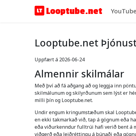
Looptube.net
YouTube
Looptube.net Þjónustu
Uppfært á 2026-06-24
Almennir skilmálar
Með því að fá aðgang að og leggja inn pönt
skilmálunum og skilyrðunum sem lýst er hér 
milli þín og Looptube.net.
Undir engum kringumstæðum skal Looptube.ne
en ekki takmarkað við, tap á gögnum eða hagn
eða viðurkenndur fulltrúi hafi verið bent á m
viðgerð eða leiðréttingu á búnaði eða gögnu