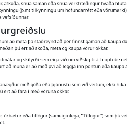
ndur, afkóða, snúa saman eða snúa verkfræðingur hvaða hluta 
ilkynningu (þ.mt tilkynningu um höfundarrétt eða vörumerki)
a vefsíðunnar.
durgreiðslu
nnum að meta þá staðreynd að þér finnst gaman að kaupa dó
meðan þú ert að skoða, meta og kaupa vörur okkar.
ilmálar og skilyrði sem eiga við um viðskipti á Looptube.ne
þarf að muna er að með því að leggja inn pöntun eða kaupa
 ánægður með góða eða þjónustu sem við veitum, ekki hika 
ert að fara í með vöruna okkar.
 úrbætur eða tillögur (sameiginlega, “Tillögur”) sem þú veit
et.