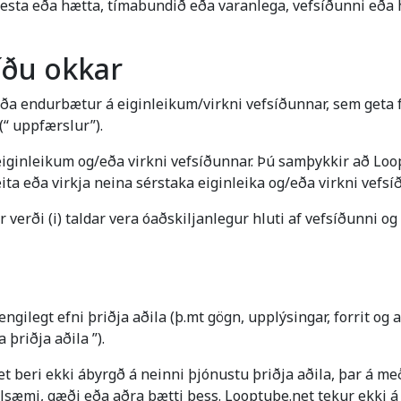
, fresta eða hætta, tímabundið eða varanlega, vefsíðunni eð
íðu okkar
eða endurbætur á eiginleikum/virkni vefsíðunnar, sem geta fal
(“ uppfærslur”).
ginleikum og/eða virkni vefsíðunnar. Þú samþykkir að Looptu
ita eða virkja neina sérstaka eiginleika og/eða virkni vefsíð
erði (i) taldar vera óaðskiljanlegur hluti af vefsíðunni og 
ngilegt efni þriðja aðila (þ.mt gögn, upplýsingar, forrit og 
 þriðja aðila ”).
 beri ekki ábyrgð á neinni þjónustu þriðja aðila, þar á með
elsæmi, gæði eða aðra þætti þess. Looptube.net tekur ekki á