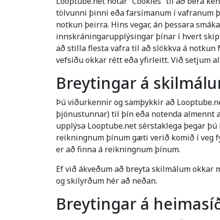
Looptube.net notar “Cookies” til að bera ken
tölvunni þinni eða farsímanum í vafranum þí
notkun þeirra. Hins vegar, án þessara smákak
innskráningarupplýsingar þínar í hvert ski
að stilla flesta vafra til að slökkva á notku
vefsíðu okkar rétt eða yfirleitt. Við setjum
Breytingar á skilmál
Þú viðurkennir og samþykkir að Looptube.ne
þjónustunnar) til þín eða notenda almennt að
upplýsa Looptube.net sérstaklega þegar þú 
reikningnum þínum gæti verið komið í veg 
er að finna á reikningnum þínum.
Ef við ákveðum að breyta skilmálum okkar m
og skilyrðum hér að neðan.
Breytingar á heimasí