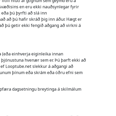
 lítill hluti af gögnum sem geymd eru á
svæðisins en eru ekki nauðsynlegar fyrir
eða þú þyrfti að slá inn
ð að þú hafir skráð þig inn áður. Hægt er
 að þú getir ekki fengið aðgang að virkni á
 (eða einhverja eiginleika innan
a þjónustuna hvenær sem er. Þú þarft ekki að
 ef Looptube.net slekkur á aðgangi að
ngunum þínum eða skrám eða öðru efni sem
ppfæra dagsetningu breytinga á skilmálum