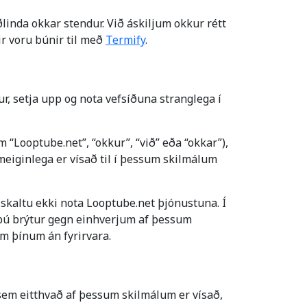
inda okkar stendur. Við áskiljum okkur rétt
ir voru búnir til með
Termify
.
ur, setja upp og nota vefsíðuna stranglega í
 “Looptube.net”, “okkur”, “við” eða “okkar”),
eiginlega er vísað til í þessum skilmálum
skaltu ekki nota Looptube.net þjónustuna. Í
f þú brýtur gegn einhverjum af þessum
um þínum án fyrirvara.
 sem eitthvað af þessum skilmálum er vísað,