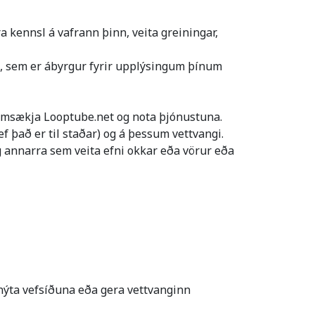
 kennsl á vafrann þinn, veita greiningar,
net, sem er ábyrgur fyrir upplýsingum þínum
heimsækja Looptube.net og nota þjónustuna.
ef það er til staðar) og á þessum vettvangi.
g annarra sem veita efni okkar eða vörur eða
ni nýta vefsíðuna eða gera vettvanginn