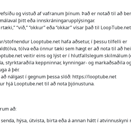
efsíðu og vistuð af vafranum þínum. Það er notað til að bera
álaval þitt eða innskráningarupplýsingar.
rirtæki,” “við,” “okkur” eða “okkar” vísar það til LoopTube.
/stofnendur Looptube.net hafa aðsetur, í þessu tilfelli er
pjaldtölva, tölva eða önnur tæki sem hægt er að nota til að 
tube.net veitir eins og lýst er í hlutfallslegum skilmálum (
enda, styrktaraðila keppninnar, kynningar- og markaðsaðila o
ga á þér.
 að nálgast í gegnum þessa slóð: https://looptube.net
ur hjá Looptube.net til að nota þjónustuna.
ðrum að:
ifa, senda, hýsa, útvista, birta eða á annan hátt í atvinnusky