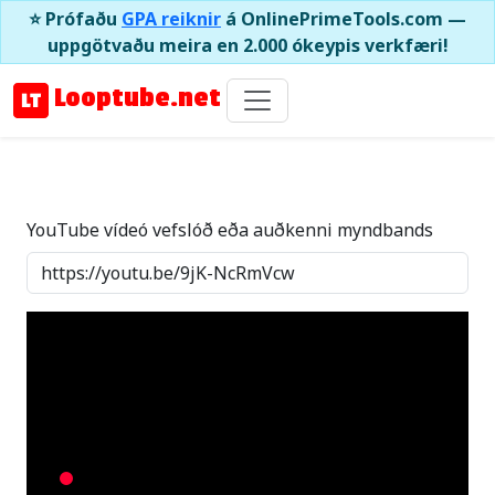
⭐ Prófaðu
GPA reiknir
á OnlinePrimeTools.com —
uppgötvaðu meira en 2.000 ókeypis verkfæri!
Looptube.net
YouTube vídeó vefslóð eða auðkenni myndbands