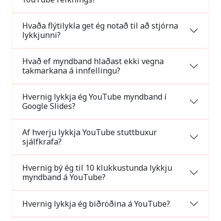
Hvaða flýtilykla get ég notað til að stjórna
lykkjunni?
Hvað ef myndband hlaðast ekki vegna
takmarkana á innfellingu?
Hvernig lykkja ég YouTube myndband í
Google Slides?
Af hverju lykkja YouTube stuttbuxur
sjálfkrafa?
Hvernig bý ég til 10 klukkustunda lykkju
myndband á YouTube?
Hvernig lykkja ég biðröðina á YouTube?