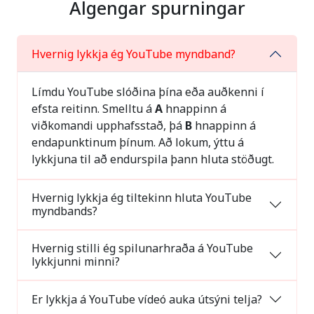
Algengar spurningar
Hvernig lykkja ég YouTube myndband?
Límdu YouTube slóðina þína eða auðkenni í
efsta reitinn. Smelltu á
A
hnappinn á
viðkomandi upphafsstað, þá
B
hnappinn á
endapunktinum þínum. Að lokum, ýttu á
lykkjuna til að endurspila þann hluta stöðugt.
Hvernig lykkja ég tiltekinn hluta YouTube
myndbands?
Hvernig stilli ég spilunarhraða á YouTube
lykkjunni minni?
Er lykkja á YouTube vídeó auka útsýni telja?