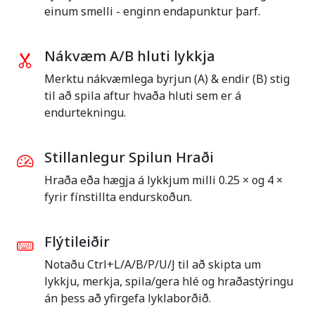
einum smelli - enginn endapunktur þarf.
Nákvæm A/B hluti lykkja
Merktu nákvæmlega byrjun (A) & endir (B) stig
til að spila aftur hvaða hluti sem er á
endurtekningu.
Stillanlegur Spilun Hraði
Hraða eða hægja á lykkjum milli 0.25 × og 4 ×
fyrir fínstillta endurskoðun.
Flýtileiðir
Notaðu Ctrl+L/A/B/P/U/J til að skipta um
lykkju, merkja, spila/gera hlé og hraðastýringu
án þess að yfirgefa lyklaborðið.