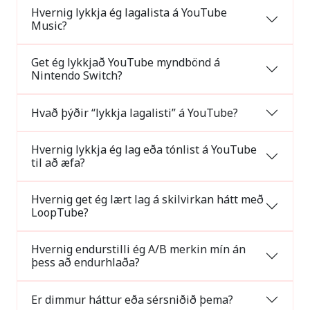
Hvernig lykkja ég lagalista á YouTube
Music?
Get ég lykkjað YouTube myndbönd á
Nintendo Switch?
Hvað þýðir “lykkja lagalisti” á YouTube?
Hvernig lykkja ég lag eða tónlist á YouTube
til að æfa?
Hvernig get ég lært lag á skilvirkan hátt með
LoopTube?
Hvernig endurstilli ég A/B merkin mín án
þess að endurhlaða?
Er dimmur háttur eða sérsniðið þema?