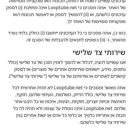
עדכונים עשויים לשנות או למחוק תכונות ו/או פונקציות מסוימות
של האתר. אתה מסכים כי Looptube.net אינה מחויבת (i) לספק
עדכונים כלשהם, או (ii) להמשיך לספק או לאפשר תכונות ו/או
פונקציות מסוימות של האתר לך.
כמו כן, אתה מסכים כי כל העדכונים ייחשבו (i) כחלק בלתי נפרד
מהאתר, ו- (ii) כפופים לתנאים ולהגבלות של הסכם זה.
שירותי צד שלישי
אנו עשויים להציג, לכלול או להפוך לזמין תוכן של צד שלישי (כולל
נתונים, מידע, יישומים ושירותים אחרים של מוצרים) או לספק
קישורים לאתרים או שירותים של צד שלישי (" שירותי צד שלישי").
אתה מאשר ומסכים כי Looptube.net לא תהיה אחראית לכל
שירותי צד שלישי, כולל הדיוק, השלמות, העיתוי שלהם, תוקף,
תאימות זכויות יוצרים, חוקיות, הגינות, איכות או כל היבט אחר
שלהם. Looptube.net אינה נוטלת על עצמה ולא תהיה לה כל
חבות או אחריות כלפיך או כלפי כל אדם או ישות אחרים בגין
שירותי צד שלישי כלשהם .