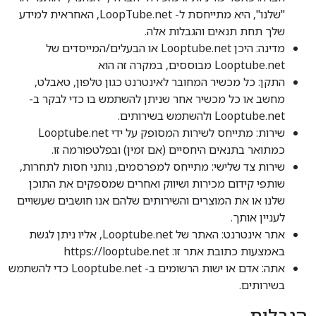
"שלנו", היא מתייחסת ל- LoopTube.net, האחראית למידע
שלך תחת תנאים והגבלות אלה.
מדינה: היכן Looptube.net או הבעלים/המייסדים של
Looptube.net מבוססים, במקרה זה הוא
התקן: כל מכשיר המחובר לאינטרנט כגון טלפון, טאבלט,
מחשב או כל מכשיר אחר שניתן להשתמש בו כדי לבקר ב-
Looptube.net ולהשתמש בשירותים.
שירות: מתייחס לשירות המסופק על ידי Looptube.net
כמתואר בתנאים היחסיים (אם זמין) ובפלטפורמה זו.
שירות צד שלישי: מתייחס למפרסמים, נותני חסות לתחרות,
שותפי קידום מכירות ושיווק ואחרים שמספקים את התוכן
שלנו או את המוצרים והשירותים שלהם אנו חושבים שעשויים
לעניין אותך.
אתר אינטרנט: האתר של Looptube.net, אליו ניתן לגשת
באמצעות כתובת אתר זו: https://looptube.net
אתה: אדם או ישות הרשומים ב- Looptube.net כדי להשתמש
בשירותים.
הגבלות