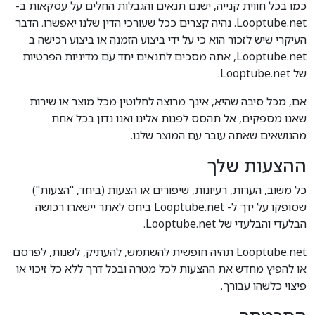
כמו בכל חווית קנייה, ישנם תנאים והגבלות החלים על עסקאות ב-
Looptube.net. נהיה קצרים ככל שעורכי הדין שלנו יאפשרו. הדבר
העיקרי שיש לזכור הוא כי על ידי ביצוע הזמנה או ביצוע רכישה ב
Looptube.net, אתה מסכים לתנאים יחד עם מדיניות הפרטיות
של Looptube.net.
אם, מכל סיבה שהיא, אינך מרוצה לחלוטין מכל מוצר או שירות
שאנו מספקים, אל תהסס לפנות אלינו ואנו נדון בכל אחת
מהנושאים שאתה עובר עם המוצר שלנו.
ההצעות שלך
כל משוב, הערות, רעיונות, שיפורים או הצעות (ביחד, "הצעות")
שסופקו על ידך ל- Looptube.net ביחס לאתר יישארו רכושה
הבלעדי והבלעדי של Looptube.net.
Looptube.net תהיה חופשית להשתמש, להעתיק, לשנות, לפרסם
או להפיץ מחדש את ההצעות לכל מטרה ובכל דרך ללא כל זיכוי או
פיצוי כלשהו עבורך.