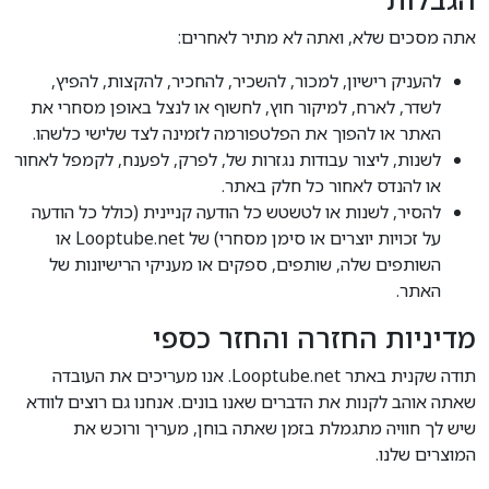
אתה מסכים שלא, ואתה לא מתיר לאחרים:
להעניק רישיון, למכור, להשכיר, להחכיר, להקצות, להפיץ,
לשדר, לארח, למיקור חוץ, לחשוף או לנצל באופן מסחרי את
האתר או להפוך את הפלטפורמה לזמינה לצד שלישי כלשהו.
לשנות, ליצור עבודות נגזרות של, לפרק, לפענח, לקמפל לאחור
או להנדס לאחור כל חלק באתר.
להסיר, לשנות או לטשטש כל הודעה קניינית (כולל כל הודעה
על זכויות יוצרים או סימן מסחרי) של Looptube.net או
השותפים שלה, שותפים, ספקים או מעניקי הרישיונות של
האתר.
מדיניות החזרה והחזר כספי
תודה שקנית באתר Looptube.net. אנו מעריכים את העובדה
שאתה אוהב לקנות את הדברים שאנו בונים. אנחנו גם רוצים לוודא
שיש לך חוויה מתגמלת בזמן שאתה בוחן, מעריך ורוכש את
המוצרים שלנו.