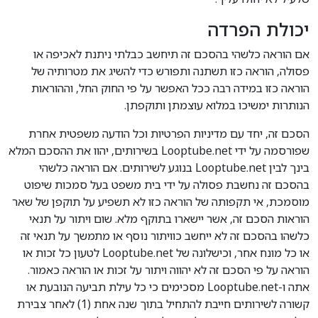
יכולת הפרדה
אם הוראה כלשהי בהסכם זה תיחשב כבלתי ניתנת לאכיפה או
פסולה, הוראה כזו תשתנה ותפורש כדי להשיג את מטרותיה של
הוראה כזו במידה רבה ככל האפשר על פי החוק החל, וההוראות
הנותרות ימשיכו במלוא עוצמתן ותוקפתן.
הסכם זה, יחד עם מדיניות הפרטיות וכל הודעה משפטית אחרת
שפורסמה על ידי Looptube.net בשירותים, יהוו את ההסכם המלא
בינך לבין Looptube.net בנוגע לשירותים. אם הוראה כלשהי
בהסכם זה נחשבת פסולה על ידי בית משפט בעל סמכות שיפוט
מוסמכת, אי תקפותה של הוראה כזו לא תשפיע על תוקפן של שאר
הוראות הסכם זה, אשר יישארו בתוקף מלא. שום ויתור על תנאי
כלשהו בהסכם זה לא ייחשב כוויתור נוסף או מתמשך על תנאי זה
או כל מונח אחר, וכישלונה של Looptube.net לטעון כל זכות או
הוראה על פי הסכם זה לא יהווה ויתור על זכות או הוראה כאמור.
אתה ו-Looptube.net מסכימים כי כל עילת תביעה הנובעת או
קשורה לשירותים חייבת להתחיל בתוך שנה אחת (1) לאחר צבירת