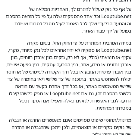
על אף כל נזק שעלול להיגרם לך, האחריות המלאה של
Looptube.net וכל אחד מהספקים שלה על פי כל הוראה בהסכם
זה והסעד הבלעדי שלך לכל האמור לעיל תוגבל לסכום ששולם
בפועל על ידך עבור האתר.
במידה המרבית המותרת על פי החוק החל, בשום מקרה
Looptube.net או ספקיה לא יהיו אחראים לכל נזק מיוחד, מקרי,
עקיף או תוצאתי (כולל, אך לא רק, נזקים בגין אובדן רווחים, בגין
אובדן נתונים או מידע אחר, בגין הפרעה עסקית, בגין פגיעה אישית,
בגין אובדן פרטיות הנובע או בכל דרך הקשורה לשימוש של או חוסר
יכולת להשתמש באתר, בתוכנה של צד שלישי ו/או בחומרה של צד
שלישי המשמשים באתר, או בכל דרך אחרת בקשר עם הוראה
כלשהי בהסכם זה), גם אם Looptube.net או ספק כלשהו קיבלו
הודעה לגבי האפשרות לנזקים כאלה ואפילו אם הסעד נכשל
במטרתו המהותית.
מדינות/תחומי שיפוט מסוימים אינם מאפשרים החרגה או הגבלה
של נזקים מקריים או תוצאתיים, ולכן ייתכן שההגבלה או ההדרה
שלעיל לא יחולו עליך.