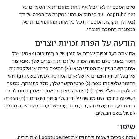
סיום הסכם זה לא יגביל אף אחת מהזכויות או הסעדים של
Looptube.net על פי חוק או בהון במקרה של הפרה על ידך
(במהלך תקופת הסכם זה) של כל אחת מההתחייבויות שלך
במסגרת ההסכם הנוכחי.
הודעה על הפרת זכויות יוצרים
אם אתה בעל זכויות יוצרים או סוכן של בעלים כזה ומאמין שכל
חומר באתר שלנו מהווה הפרה של זכויות היוצרים שלך, אנא צור
איתנו קשר וציין את המידע הבא: (א) חתימה פיזית או אלקטרונית
של בעל זכויות היוצרים או של אדם המורשה לפעול בשמו; (ב) זיהוי
החומר שלטענתו מפר; (ג) פרטי הקשר שלך, כולל כתובתך, מספר
הטלפון והדוא"ל שלך; (ד) הצהרה מצדך כי אתה מאמין בתום לב כי
השימוש בחומר אינו מורשה על ידי בעלי זכויות היוצרים; ו (ה) הצהרה
כי המידע בהודעה מדויק, וכן, תחת עונש של עדות שקר אתה מורשה
לפעול בשם הבעלים.
שיפוי
אתה מסכים לשפות ולהחזיק את Looptube.net ואת הוריה,