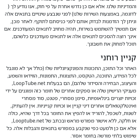
והמדיניות שלנו. אלא אם כן נדרש אחרת על פי חוק, אנו נודיע לך (
לדוגמה, באמצעות השירות שלנו) לפני שנבצע שינויים בתנאים אלה
וניתן לך הזדמנות לבדוק אותם לפני כניסתם לתוקף. לאחר מכן,
אם תמשיך להשתמש בשירות, תהיה מחויב לתנאים המעודכנים. אם
אינך רוצה להסכים לתנאים אלה או לתנאים מעודכנים כלשהם,
תוכל למחוק את חשבונך.
קניין רוחני
האתר וכל התוכן, התכונות והפונקציונליות שלו (כולל אך לא מוגבל
לכל המידע, התוכנה, הטקסט, התצוגות, התמונות, הווידאו והשמע,
והעיצוב, הבחירה והסידור שלהם), הם בבעלות LoopTube.net,
מעניקי הרישיון שלה או ספקים אחרים של חומר כזה ומוגנים על ידי
זכויות יוצרים בינלאומיות, סימן מסחרי, פטנט, סוד מסחרי
ואינטלקטואלים אחרים דיני קניין או זכויות קנייניות. אין להעתיק,
לשנות, לשכפל, להוריד או להפיץ את החומר בכל דרך שהיא, כולה
או חלקה, ללא אישור מפורש מראש ובכתב של Looptube.net,
אלא אם כן ולמעט כפי שנקבע במפורש בתנאים והגבלות אלה. כל
שימוש בלתי מורשה בחומר אסור.