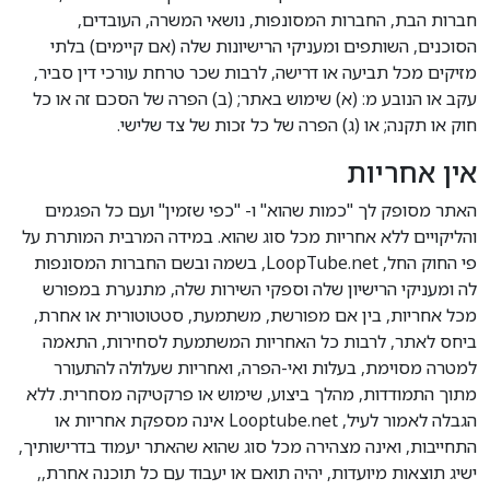
חברות הבת, החברות המסונפות, נושאי המשרה, העובדים,
הסוכנים, השותפים ומעניקי הרישיונות שלה (אם קיימים) בלתי
מזיקים מכל תביעה או דרישה, לרבות שכר טרחת עורכי דין סביר,
עקב או הנובע מ: (א) שימוש באתר; (ב) הפרה של הסכם זה או כל
חוק או תקנה; או (ג) הפרה של כל זכות של צד שלישי.
אין אחריות
האתר מסופק לך "כמות שהוא" ו- "כפי שזמין" ועם כל הפגמים
והליקויים ללא אחריות מכל סוג שהוא. במידה המרבית המותרת על
פי החוק החל, LoopTube.net, בשמה ובשם החברות המסונפות
לה ומעניקי הרישיון שלה וספקי השירות שלה, מתנערת במפורש
מכל אחריות, בין אם מפורשת, משתמעת, סטטוטורית או אחרת,
ביחס לאתר, לרבות כל האחריות המשתמעת לסחירות, התאמה
למטרה מסוימת, בעלות ואי-הפרה, ואחריות שעלולה להתעורר
מתוך התמודדות, מהלך ביצוע, שימוש או פרקטיקה מסחרית. ללא
הגבלה לאמור לעיל, Looptube.net אינה מספקת אחריות או
התחייבות, ואינה מצהירה מכל סוג שהוא שהאתר יעמוד בדרישותיך,
ישיג תוצאות מיועדות, יהיה תואם או יעבוד עם כל תוכנה אחרת,,