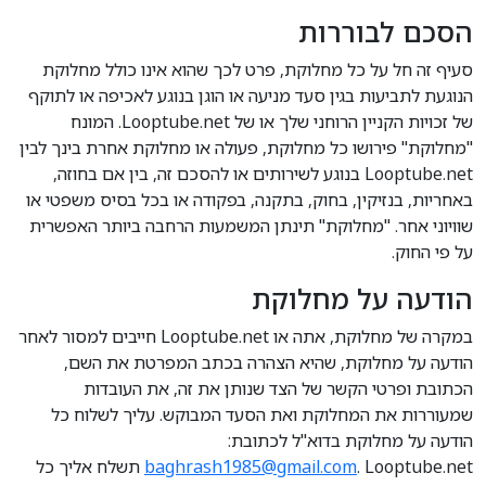
הסכם לבוררות
סעיף זה חל על כל מחלוקת, פרט לכך שהוא אינו כולל מחלוקת
הנוגעת לתביעות בגין סעד מניעה או הוגן בנוגע לאכיפה או לתוקף
של זכויות הקניין הרוחני שלך או של Looptube.net. המונח
"מחלוקת" פירושו כל מחלוקת, פעולה או מחלוקת אחרת בינך לבין
Looptube.net בנוגע לשירותים או להסכם זה, בין אם בחוזה,
באחריות, בנזיקין, בחוק, בתקנה, בפקודה או בכל בסיס משפטי או
שוויוני אחר. "מחלוקת" תינתן המשמעות הרחבה ביותר האפשרית
על פי החוק.
הודעה על מחלוקת
במקרה של מחלוקת, אתה או Looptube.net חייבים למסור לאחר
הודעה על מחלוקת, שהיא הצהרה בכתב המפרטת את השם,
הכתובת ופרטי הקשר של הצד שנותן את זה, את העובדות
שמעוררות את המחלוקת ואת הסעד המבוקש. עליך לשלוח כל
הודעה על מחלוקת בדוא"ל לכתובת:
baghrash1985@gmail.com
. Looptube.net תשלח אליך כל