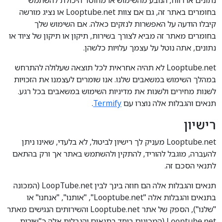
נתונים או רווח, הנובע מהשימוש או מחוסר היכולת להשתמש
בחומרים באתר זה, גם אם צוות Looptube.net או נציג מורשה
קיבלו הודעה על האפשרות לנזקים כאלה. אם השימוש שלך
בחומרים מאתר זה מביא לצורך בשירות, תיקון או תיקון של ציוד או
נתונים, אתה נוטל על עצמך עלויות כלשהן.
Looptube.net לא תהיה אחראית לכל תוצאה שעלולה להתרחש
במהלך השימוש במשאבים שלנו. אנו שומרים לעצמנו את הזכויות
לשנות מחירים ולשנות את מדיניות השימוש במשאבים בכל רגע.
תנאים והגבלות אלה נוצרו עם
Termify
.
רישיון
Looptube.net מעניק לך רישיון לביטול, לא בלעדי, שאינו ניתן
להעברה, מוגבל להוריד, להתקין ולהשתמש באתר אך ורק בהתאם
לתנאי הסכם זה.
תנאים והגבלות אלה הם חוזה בינך לבין LoopTube.net (המכונה
בתנאים והגבלות אלה "Looptube.net", "אותנו", "אנחנו" או
"שלנו"), הספק של אתר Looptube.net והשירותים הנגישים מאתר
Looptube.net (המכונים ביחד בתנאים והגבלות אלה כ"שירות