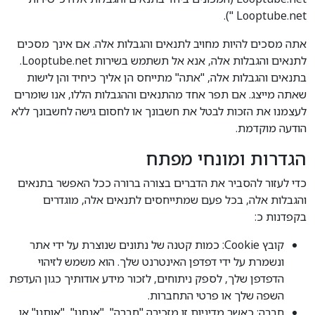
Looptube.net ").
אתה מסכים להיות מחויב לתנאים והגבלות אלה. אם אינך מסכים
לתנאים והגבלות אלה, אנא אל תשתמש בשירות Looptube.net.
בתנאים והגבלות אלה, "אתה" מתייחס הן אליך כיחיד והן לישות
שאתה מייצג. אם תפר אחד מהתנאים וההגבלות הללו, אנו שומרים
לעצמנו את הזכות לבטל את חשבונך או לחסום גישה לחשבונך ללא
הודעה מוקדמת.
הגדרות ומונחי מפתח
כדי לעזור להסביר את הדברים בצורה ברורה ככל האפשר בתנאים
והגבלות אלה, בכל פעם שמתייחסים לתנאים אלה, מוגדרים
בקפדנות כ:
קובץ Cookie: כמות קטנה של נתונים שנוצרת על ידי אתר
ונשמרת על ידי דפדפן האינטרנט שלך. הוא משמש לזיהוי
הדפדפן שלך, לספק ניתוחים, לזכור מידע אודותיך כגון העדפת
השפה שלך או פרטי התחברות.
חברה: כאשר מדיניות זו מזכירה "חברה", "אנחנו", "אותנו" או