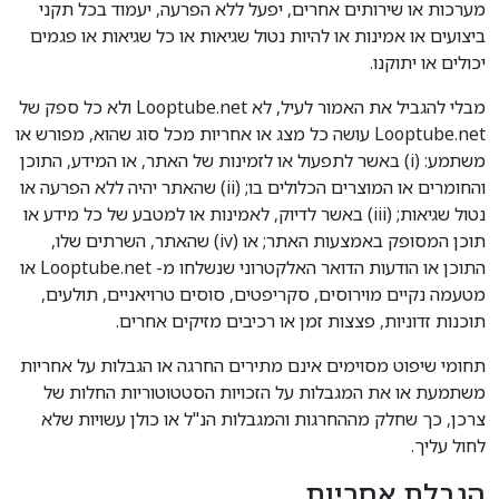
מערכות או שירותים אחרים, יפעל ללא הפרעה, יעמוד בכל תקני
ביצועים או אמינות או להיות נטול שגיאות או כל שגיאות או פגמים
יכולים או יתוקנו.
מבלי להגביל את האמור לעיל, לא Looptube.net ולא כל ספק של
Looptube.net עושה כל מצג או אחריות מכל סוג שהוא, מפורש או
משתמע: (i) באשר לתפעול או לזמינות של האתר, או המידע, התוכן
והחומרים או המוצרים הכלולים בו; (ii) שהאתר יהיה ללא הפרעה או
נטול שגיאות; (iii) באשר לדיוק, לאמינות או למטבע של כל מידע או
תוכן המסופק באמצעות האתר; או (iv) שהאתר, השרתים שלו,
התוכן או הודעות הדואר האלקטרוני שנשלחו מ- Looptube.net או
מטעמה נקיים מוירוסים, סקריפטים, סוסים טרויאניים, תולעים,
תוכנות זדוניות, פצצות זמן או רכיבים מזיקים אחרים.
תחומי שיפוט מסוימים אינם מתירים החרגה או הגבלות על אחריות
משתמעת או את המגבלות על הזכויות הסטטוטוריות החלות של
צרכן, כך שחלק מההחרגות והמגבלות הנ"ל או כולן עשויות שלא
לחול עליך.
הגבלת אחריות