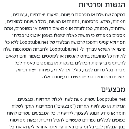
הגשות ופרטיות
במקרה שתשלח או תפרסם רעיונות, הצעות יצירתיות, עיצובים,
תמונות, מידע, פרסומות, נתונים או הצעות, כולל רעיונות למוצרים,
שירותים, תכונות, טכנולוגיות או מבצעים חדשים או משופרים, אתה
מסכים במפורש כי הגשות כאלה יטופלו באופן אוטומטי כבלתי
חסוי ולא קנייני ויהפכו לרכושה הבלעדי של Looptube.net ללא כל
פיצוי או אשראי עבורך. ל- Looptube.net ולחברות המסונפות שלה
לא יהיו כל מחויבות ביחס להגשות או לפוסטים כאמור, והם רשאים
להשתמש ברעיונות הכלולים בהגשות או בפוסטים כאמור לכל
מטרה בכל מדיום לנצח, כולל, אך לא רק, פיתוח, ייצור ושיווק
מוצרים ושירותים המשתמשים ברעיונות כאלה.
מבצעים
Looptube.net עשויה, מעת לעת, לכלול תחרויות, מבצעים,
הגרלות או פעילויות אחרות ("מבצעים") המחייבות אותך לשלוח
חומר או מידע הנוגע לעצמך. לידיעתך, כל המבצעים עשויים להיות
כפופים לכללים נפרדים שעשויים להכיל דרישות זכאות מסוימות,
כגון הגבלות לגבי גיל ומיקום גיאוגרפי. אתה אחראי לקרוא את כל