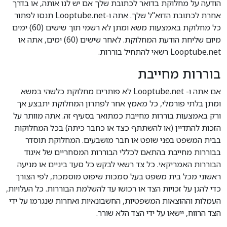
הודעה על מחלוקת בדואר לכתובת שלך אם יש לנו אותה, או בדרך
אחרת לכתובת הדוא"ל שלך. אתה ו-Looptube.net תנסו לפתור
כל מחלוקת באמצעות משא ומתן לא רשמי תוך שישים (60) ימים
מיום שליחת הודעת המחלוקת. לאחר שישים (60) ימים, אתה או
Looptube.net רשאי להתחיל בוררות.
בוררות מחייבת
אם אתה ו- Looptube.net לא פותרים מחלוקת כלשהי במשא
ומתן בלתי פורמלי, כל מאמץ אחר לפתרון המחלוקת יתבצע אך
ורק באמצעות בוררות מחייבת כמתואר בסעיף זה. אתה מוותר על
הזכות להתדיין (או להשתתף כצד או כחבר כיתה) בכל המחלוקות
בבית המשפט בפני שופט או חבר מושבעים. המחלוקת תוסדר
בבוררות מחייבת בהתאם לכללי הבוררות המסחריים של איגוד
הבוררות האמריקאי. כל צד רשאי לבקש כל סעד ביניים או מניעה
ראשוני מכל בית משפט בעל סמכות שיפוט מוסמכת, לפי הצורך
כדי להגן על זכויות הצד או רכושו עד להשלמת הבוררות. כל העלויות,
העמלות וההוצאות המשפטיות, החשבונאיות ואחרות שנגרמו על ידי
הצד הרווח, יישאו על ידי הצד הלא שורר.