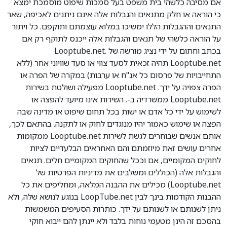
אם מסיבה כלשהי בית משפט בעל סמכות שיפוט מוסמכת ימצא
כי הוראה או חלק מתנאים והגבלות אלה אינם ניתנים לאכיפה, שאר
התנאים וההגבלות הללו ימשיכו במלוא עוצמתם ותוקפם. כל ויתור
על הוראה כלשהי של תנאים והגבלות אלה ייכנס לתוקף רק אם
בכתב וחתום על ידי נציג מורשה של Looptube.net.
Looptube.net תהיה זכאית לסעד צווי או סעד שוויוני אחר (ללא
התחייבויות של פרסום כל אג"ח או ערבות) במקרה של הפרה או
הפרה צפויה על ידך. Looptube.net מפעילה ושולטת בשירות
Looptube.net ממשרדיה ב-. השירות אינו מיועד להפצה או
לשימוש על ידי כל אדם או ישות בכל תחום שיפוט או מדינה שבה
הפצה או שימוש כאמור יהיו מנוגדים לחוק או לתקנה. בהתאם לכך,
אותם אנשים שבוחרים לגשת לשירות Looptube.net ממקומות
אחרים עושים זאת מיוזמתם והם האחראים הבלעדיים לציות
לחוקים המקומיים, אם וככל שהחוקים המקומיים חלים. תנאים
והגבלות אלה (הכוללים ומשלבים את מדיניות הפרטיות של
Looptube.net) מכילים את ההבנה המלאה, ומחליפים את כל
ההבנות הקודמות בינך לבין LoopTube.net בנוגע לנושא שלה, ולא
ניתן לשנותם או לשנותם על ידך. כותרות הסעיפים המשמשות
בהסכם זה הינן מטעמי נוחות בלבד ולא יינתן להם ייבוא חוקי