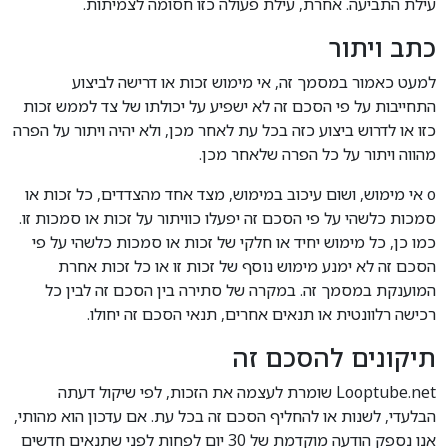
עילת התביעה. אחרת, עילת פעולה כזו חסומה לצמיתות.
כתב ויתור
למעט כאמור במסמך זה, אי מימוש זכות או דרישה לביצוע
התחייבות על פי הסכם זה לא ישפיע על יכולתו של צד לממש זכות
כזו או לדרוש ביצוע כזה בכל עת לאחר מכן, ולא יהיה ויתור על הפרה
מהווה ויתור על כל הפרה שלאחר מכן.
o אי מימוש, ושום עיכוב במימוש, מצד אחד מהצדדים, כל זכות או
סמכות כלשהי על פי הסכם זה יפעלו כוויתור על זכות או סמכות זו.
כמו כן, כל מימוש יחיד או חלקי של זכות או סמכות כלשהי על פי
הסכם זה לא ימנע מימוש נוסף של זכות זו או כל זכות אחרת
המוענקת במסמך זה. במקרה של סתירה בין הסכם זה לבין כל
רכישה רלוונטית או תנאים אחרים, תנאי הסכם זה יחולו.
תיקונים להסכם זה
Looptube.net שומרת לעצמה את הזכות, לפי שיקול דעתה
הבלעדי, לשנות או להחליף הסכם זה בכל עת. אם עדכון הוא מהותי,
אנו נספק הודעה מוקדמת של 30 יום לפחות לפני שתנאים חדשים