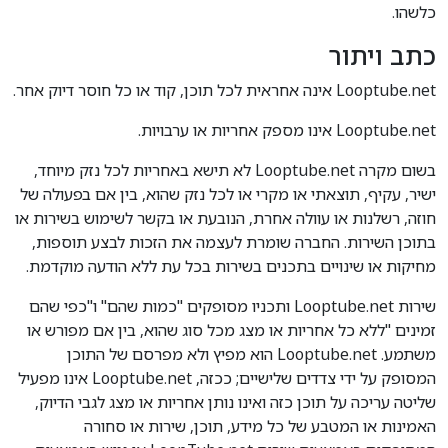
כלשהו.
כתב ויתור
Looptube.net אינה אחראית לכל תוכן, קוד או כל חוסר דיוק אחר.
Looptube.net אינו מספק אחריות או ערבויות.
בשום מקרה Looptube.net לא תישא באחריות לכל נזק מיוחד,
ישיר, עקיף, תוצאתי או מקרי או לכל נזק שהוא, בין אם בפעולה של
חוזה, רשלנות או עוולה אחרת, הנובעת או בקשר לשימוש בשירות או
בתוכן השירות. החברה שומרת לעצמה את הזכות לבצע תוספות,
מחיקות או שינויים בתכנים בשירות בכל עת ללא הודעה מוקדמת.
שירות Looptube.net ותכניו מסופקים "כמות שהם" ו"כפי שהם
זמינים "ללא כל אחריות או מצג מכל סוג שהוא, בין אם מפורש או
משתמע. Looptube.net הוא מפיץ ולא מפרסם של התוכן
המסופק על ידי צדדים שלישיים; ככזה, Looptube.net אינו מפעיל
שליטה עריכה על תוכן כזה ואינו נותן אחריות או מצג לגבי הדיוק,
האמינות או המטבע של כל מידע, תוכן, שירות או סחורה