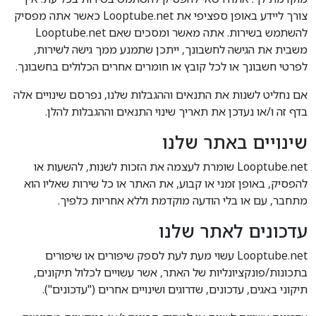
צורך ליידע באופן ספציפי את Looptube.net כאשר אתה מפסיק
להשתמש בשירות. אתה מאשר ומסכים שאם Looptube.net
משבית את הגישה לחשבונך, ייתכן שתמנע ממך גישה לשירות,
לפרטי חשבונך או לכל קובץ או חומרים אחרים הכלולים בחשבונך.
אם נחליט לשנות את התנאים וההגבלות שלנו, נפרסם שינויים אלה
בדף זה ו/או נעדכן את תאריך שינוי התנאים וההגבלות להלן.
שינויים באתר שלנו
Looptube.net שומרת לעצמה את הזכות לשנות, להשעות או
להפסיק, באופן זמני או קבוע, את האתר או כל שירות שאליו הוא
מתחבר, עם או בלי הודעה מוקדמת וללא אחריות כלפיך.
עדכונים לאתר שלנו
Looptube.net עשוי מעת לעת לספק שיפורים או שיפורים
בתכונות/פונקציונליות של האתר, אשר עשויים לכלול תיקונים,
תיקוני באגים, עדכונים, שדרוגים ושינויים אחרים ("עדכונים").