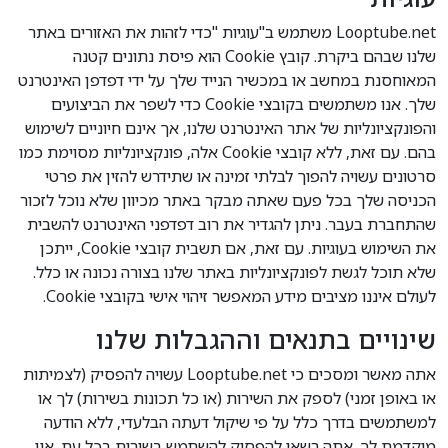
Looptube.net משתמש ב"עוגיות "כדי לזהות את האזורים באתר
שלנו שבהם ביקרת. קובץ Cookie הוא פיסת נתונים קטנה
המאוחסנת במחשב או במכשיר הנייד שלך על ידי דפדפן האינטרנט
שלך. אנו משתמשים בקובצי Cookie כדי לשפר את הביצועים
והפונקציונליות של אתר האינטרנט שלנו, אך אינם חיוניים לשימוש
בהם. עם זאת, ללא קובצי Cookie אלה, פונקציונליות מסוימת כמו
סרטונים עשויה להפוך לבלתי זמינה או שתידרש להזין את פרטי
הכניסה שלך בכל פעם שאתה מבקר באתר מכיוון שלא נוכל לזכור
שהתחברת בעבר. ניתן להגדיר את רוב דפדפני האינטרנט להשבית
את השימוש בעוגיות. עם זאת, אם תשבית קובצי Cookie, ייתכן
שלא תוכל לגשת לפונקציונליות באתר שלנו בצורה נכונה או כלל.
לעולם איננו מציבים מידע המאפשר זיהוי אישי בקובצי Cookie.
שינויים בתנאים וההגבלות שלנו
אתה מאשר ומסכים כי Looptube.net עשויה להפסיק (לצמיתות
או באופן זמני) לספק את השירות (או כל תכונות בשירות) לך או
למשתמשים בדרך כלל על פי שיקול דעתה הבלעדי, ללא הודעה
מוקדמת לך. אתה רשאי להפסיק להשתמש בשירות בכל עת. אין