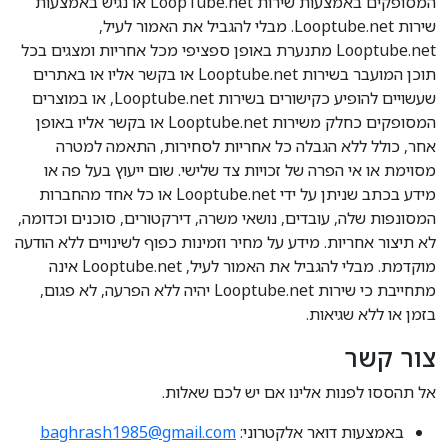
המסופקים באמצעות שירות LoopTube.net או נגיש באמצעות
שירות Looptube.net. מבלי להגביל את האמור לעיל,
Looptube.net מתנערת באופן ספציפי מכל אחריות ומצגים בכל
תוכן המועבר בשירות Looptube.net או בקשר אליו או באתרים
שעשויים להופיע כקישורים בשירות Looptube.net, או במוצרים
המסופקים כחלק משירות Looptube.net או בקשר אליו באופן
אחר, כולל ללא הגבלה כל אחריות לסחירות, התאמה למטרה
מסוימת או אי הפרה של זכויות צד שלישי. שום ייעוץ בעל פה או
מידע בכתב שניתן על ידי Looptube.net או כל אחד מהחברות
המסונפות שלה, עובדים, נושאי משרה, דירקטורים, סוכנים וכדומה,
לא תיצור אחריות. מידע על מחיר וזמינות כפוף לשינויים ללא הודעה
מוקדמת. מבלי להגביל את האמור לעיל, Looptube.net אינה
מתחייבת כי שירות Looptube.net יהיה ללא הפרעה, לא פגום,
בזמן או ללא שגיאות.
צור קשר
אל תהססו לפנות אלינו אם יש לכם שאלות.
באמצעות דואר אלקטרוני:
baghrash1985@gmail.com