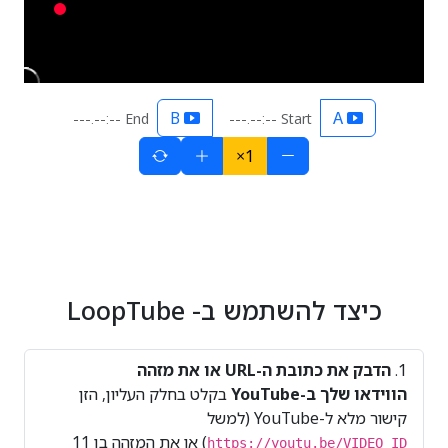
B
A
End --:--.---
Start --:--.---
1×
כיצד להשתמש ב- LoopTube
הדבק את כתובת ה-URL או את מזהה
הווידאו שלך ב-YouTube
בקלט בחלק העליון, הזן
קישור מלא ל-YouTube (למשל
) או את המזהה בן 11
https://youtu.be/VIDEO_ID