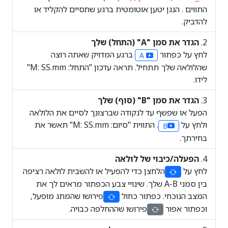
התווים . הנגן יטען אוטומטית ברגע שתסיים להקליד או
להדביק.
הגדר את סמן "A" (התחל) שלך
לחץ על כפתור
ברגע המדויק שאתה רוצה
A
שהלולאה שלך תתחיל. תראה עדכון "התחל: M: SS.mm"
לידו.
הגדר את סמן "B" (סוף) שלך
הפעל או שפשף עד לנקודה שברצונך לסיים את הלולאה
ולחץ על
. התווית "סיום: M: SS.mm" תאשר את
B
בחירתך.
הפעלה/כיבוי של לולאה
לחץ על
הלחצן כדי להפעיל או להשבית לולאה רציפה
בין סמני A-B שלך. שינויי צבע הכפתור מראים לך את
המצב הנוכחי. כפתור כחול
פירושו שהמתג מופעל,
וכפתור אפור
פירושו שההחלפה כבויה.