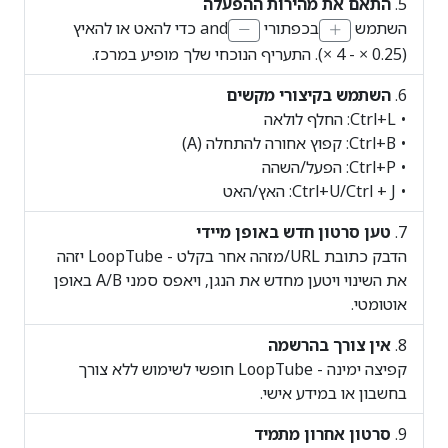
התאם את מהירות ההפעלה
השתמש
בכפתורי
and כדי להאט או להאיץ
(0.25 × - 4 ×). התעריף הנוכחי שלך מופיע במרכז.
השתמש בקיצורי מקשים
• Ctrl+L: החלף לולאה
• Ctrl+B: קפוץ אחורה להתחלה (A)
• Ctrl+P: הפעל/השהה
• Ctrl+U/Ctrl + J: האץ/האט
טען סרטון חדש באופן מיידי
הדבק כתובת URL/מזהה אחר בקלט - LoopTube יזהה
את השינוי ויטען מחדש את הנגן, ויאפס סמני A/B באופן
אוטומטי.
אין צורך בהרשמה
קפיצה ימינה - LoopTube חופשי לשימוש ללא צורך
בחשבון או במידע אישי.
סרטון אחרון מתמיד