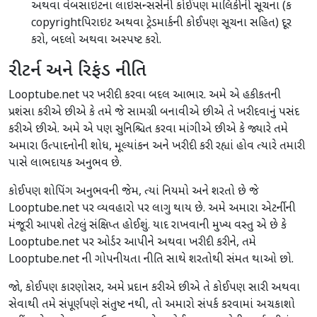
અથવા વેબસાઇટના લાઇસન્સર્સની કોઈપણ માલિકીની સૂચના (ક
copyrightપિરાઇટ અથવા ટ્રેડમાર્કની કોઈપણ સૂચના સહિત) દૂર
કરો, બદલો અથવા અસ્પષ્ટ કરો.
રીટર્ન અને રિફંડ નીતિ
Looptube.net પર ખરીદી કરવા બદલ આભાર. અમે એ હકીકતની
પ્રશંસા કરીએ છીએ કે તમે જે સામગ્રી બનાવીએ છીએ તે ખરીદવાનું પસંદ
કરીએ છીએ. અમે એ પણ સુનિશ્ચિત કરવા માંગીએ છીએ કે જ્યારે તમે
અમારા ઉત્પાદનોની શોધ, મૂલ્યાંકન અને ખરીદી કરી રહ્યાં હોવ ત્યારે તમારી
પાસે લાભદાયક અનુભવ છે.
કોઈપણ શોપિંગ અનુભવની જેમ, ત્યાં નિયમો અને શરતો છે જે
Looptube.net પર વ્યવહારો પર લાગુ થાય છે. અમે અમારા એટર્નીની
મંજૂરી આપશે તેટલું સંક્ષિપ્ત હોઈશું. યાદ રાખવાની મુખ્ય વસ્તુ એ છે કે
Looptube.net પર ઓર્ડર આપીને અથવા ખરીદી કરીને, તમે
Looptube.net ની ગોપનીયતા નીતિ સાથે શરતોથી સંમત થાઓ છો.
જો, કોઈપણ કારણોસર, અમે પ્રદાન કરીએ છીએ તે કોઈપણ સારી અથવા
સેવાથી તમે સંપૂર્ણપણે સંતુષ્ટ નથી, તો અમારો સંપર્ક કરવામાં અચકાશો