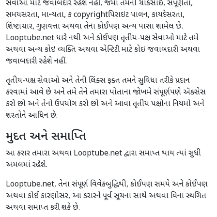
સેવાઓ માટે જવાબદાર રહેશે નહીં, જેમાં તેમની ચોકસાઈ, સંપૂર્ણતા,
સમયસરતા, માન્યતા, ક copyrightપિરાઇટ પાલન, કાયદેસરતા,
શિષ્ટાચાર, ગુણવત્તા અથવા તેના કોઈપણ અન્ય પાસા શામેલ છે.
Looptube.net ધારે નથી અને કોઈપણ તૃતીય-પક્ષ સેવાઓ માટે તમે
અથવા અન્ય કોઇ વ્યક્તિ અથવા એન્ટિટી માટે કોઇ જવાબદારી અથવા
જવાબદારી રહેશે નહીં.
તૃતીય-પક્ષ સેવાઓ અને તેની લિંક્સ ફક્ત તમને સુવિધા તરીકે પ્રદાન
કરવામાં આવે છે અને તમે તેને તમારા પોતાના જોખમે સંપૂર્ણપણે ઍક્સેસ
કરો છો અને તેનો ઉપયોગ કરો છો અને આવા તૃતીય પક્ષોના નિયમો અને
શરતોને આધિન છે.
મુદત અને સમાપ્તિ
આ કરાર તમારા અથવા Looptube.net દ્વારા સમાપ્ત થાય ત્યાં સુધી
અમલમાં રહેશે.
Looptube.net, તેના સંપૂર્ણ વિવેકબુદ્ધિથી, કોઈપણ સમયે અને કોઈપણ
અથવા કોઈ કારણોસર, આ કરારને પૂર્વ સૂચના સાથે અથવા વિના સ્થગિત
અથવા સમાપ્ત કરી શકે છે.