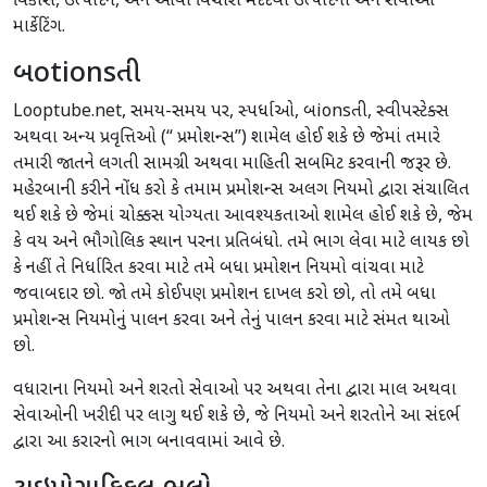
વિકાસ, ઉત્પાદન, અને આવા વિચારો મદદથી ઉત્પાદનો અને સેવાઓ
માર્કેટિંગ.
બotionsતી
Looptube.net, સમય-સમય પર, સ્પર્ધાઓ, બionsતી, સ્વીપસ્ટેક્સ
અથવા અન્ય પ્રવૃત્તિઓ (“ પ્રમોશન્સ”) શામેલ હોઈ શકે છે જેમાં તમારે
તમારી જાતને લગતી સામગ્રી અથવા માહિતી સબમિટ કરવાની જરૂર છે.
મહેરબાની કરીને નોંધ કરો કે તમામ પ્રમોશન્સ અલગ નિયમો દ્વારા સંચાલિત
થઈ શકે છે જેમાં ચોક્કસ યોગ્યતા આવશ્યકતાઓ શામેલ હોઈ શકે છે, જેમ
કે વય અને ભૌગોલિક સ્થાન પરના પ્રતિબંધો. તમે ભાગ લેવા માટે લાયક છો
કે નહીં તે નિર્ધારિત કરવા માટે તમે બધા પ્રમોશન નિયમો વાંચવા માટે
જવાબદાર છો. જો તમે કોઈપણ પ્રમોશન દાખલ કરો છો, તો તમે બધા
પ્રમોશન્સ નિયમોનું પાલન કરવા અને તેનું પાલન કરવા માટે સંમત થાઓ
છો.
વધારાના નિયમો અને શરતો સેવાઓ પર અથવા તેના દ્વારા માલ અથવા
સેવાઓની ખરીદી પર લાગુ થઈ શકે છે, જે નિયમો અને શરતોને આ સંદર્ભ
દ્વારા આ કરારનો ભાગ બનાવવામાં આવે છે.