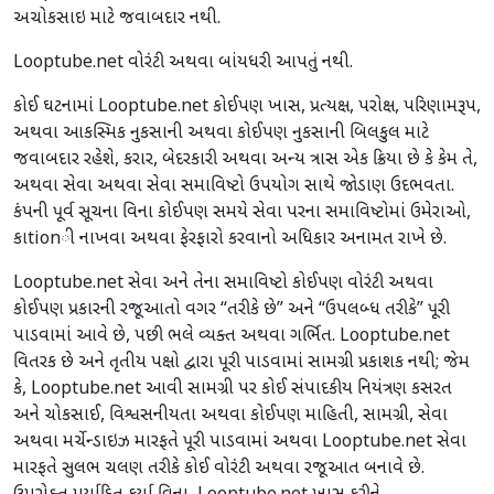
અચોકસાઇ માટે જવાબદાર નથી.
Looptube.net વોરંટી અથવા બાંયધરી આપતું નથી.
કોઈ ઘટનામાં Looptube.net કોઈપણ ખાસ, પ્રત્યક્ષ, પરોક્ષ, પરિણામરૂપ,
અથવા આકસ્મિક નુકસાની અથવા કોઈપણ નુકસાની બિલકુલ માટે
જવાબદાર રહેશે, કરાર, બેદરકારી અથવા અન્ય ત્રાસ એક ક્રિયા છે કે કેમ તે,
અથવા સેવા અથવા સેવા સમાવિષ્ટો ઉપયોગ સાથે જોડાણ ઉદભવતા.
કંપની પૂર્વ સૂચના વિના કોઈપણ સમયે સેવા પરના સમાવિષ્ટોમાં ઉમેરાઓ,
કાtionી નાખવા અથવા ફેરફારો કરવાનો અધિકાર અનામત રાખે છે.
Looptube.net સેવા અને તેના સમાવિષ્ટો કોઈપણ વોરંટી અથવા
કોઈપણ પ્રકારની રજૂઆતો વગર “તરીકે છે” અને “ઉપલબ્ધ તરીકે” પૂરી
પાડવામાં આવે છે, પછી ભલે વ્યક્ત અથવા ગર્ભિત. Looptube.net
વિતરક છે અને તૃતીય પક્ષો દ્વારા પૂરી પાડવામાં સામગ્રી પ્રકાશક નથી; જેમ
કે, Looptube.net આવી સામગ્રી પર કોઈ સંપાદકીય નિયંત્રણ કસરત
અને ચોકસાઈ, વિશ્વસનીયતા અથવા કોઈપણ માહિતી, સામગ્રી, સેવા
અથવા મર્ચેન્ડાઇઝ મારફતે પૂરી પાડવામાં અથવા Looptube.net સેવા
મારફતે સુલભ ચલણ તરીકે કોઈ વોરંટી અથવા રજૂઆત બનાવે છે.