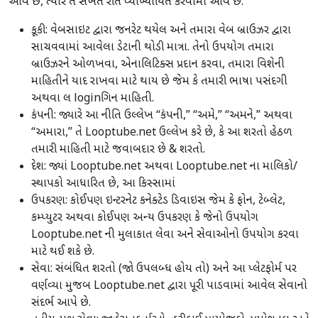
આવે છે, ત્યારે તે સખત રીતે વ્યાખ્યાયિત કરવામાં આવે છે:
કૂકી: વેબસાઇટ દ્વારા જનરેટ થયેલ અને તમારા વેબ બ્રાઉઝર દ્વારા
સાચવવામાં આવેલા ડેટાની થોડી માત્રા. તેનો ઉપયોગ તમારા
બ્રાઉઝરને ઓળખવા, એનાલિટિક્સ પ્રદાન કરવા, તમારા વિશેની
માહિતીને યાદ રાખવા માટે થાય છે જેમ કે તમારી ભાષા પસંદગી
અથવા લ loginગિન માહિતી.
કંપની: જ્યારે આ નીતિ ઉલ્લેખ “કંપની,” “અમે,” “અમને,” અથવા
“અમારા,” તે Looptube.net ઉલ્લેખ કરે છે, કે આ શરતો હેઠળ
તમારી માહિતી માટે જવાબદાર છે & શરતો.
દેશ: જ્યાં Looptube.net અથવા Looptube.net ના માલિકો/
સ્થાપકો આધારિત છે, આ કિસ્સામાં
ઉપકરણ: કોઈપણ ઇન્ટરનેટ કનેક્ટેડ ડિવાઇસ જેમ કે ફોન, ટેબ્લેટ,
કમ્પ્યુટર અથવા કોઈપણ અન્ય ઉપકરણ કે જેનો ઉપયોગ
Looptube.net ની મુલાકાત લેવા અને સેવાઓનો ઉપયોગ કરવા
માટે થઈ શકે છે.
સેવા: સંબંધિત શરતો (જો ઉપલબ્ધ હોય તો) અને આ પ્લેટફોર્મ પર
વર્ણવ્યા મુજબ Looptube.net દ્વારા પૂરી પાડવામાં આવેલ સેવાનો
સંદર્ભ આપે છે.