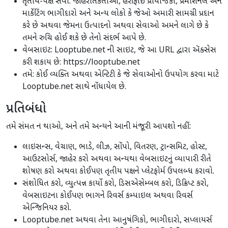
તૃતીય-પક્ષ સેવા: જાહેરાતકર્તાઓ, હરીફાઈ પ્રાયોજકો, પ્રમોશનલ અને
માર્કેટિંગ ભાગીદારો અને અન્ય લોકો કે જેઓ અમારી સામગ્રી પ્રદાન
કરે છે અથવા જેમના ઉત્પાદનો અથવા સેવાઓ અમને લાગે છે કે
તમને રુચિ હોઈ શકે છે તેનો સંદર્ભ આપે છે.
વેબસાઇટ: Looptube.net ની સાઇટ, જે આ URL દ્વારા ઍક્સેસ
કરી શકાય છે: https://looptube.net
તમે: કોઈ વ્યક્તિ અથવા એન્ટિટી કે જે સેવાઓનો ઉપયોગ કરવા માટે
Looptube.net સાથે નોંધાયેલ છે.
પ્રતિબંધો
તમે સંમત ન થાઓ, અને તમે અન્યને આની મંજૂરી આપશો નહીં:
લાઇસન્સ, વેચાણ, ભાડે, લીઝ, સોંપો, વિતરણ, ટ્રાન્સમિટ, હોસ્ટ,
આઉટસોર્સ, જાહેર કરો અથવા અન્યથા વેબસાઇટનું વ્યાપારી રીતે
શોષણ કરો અથવા કોઈપણ તૃતીય પક્ષને પ્લેટફોર્મ ઉપલબ્ધ કરાવો.
સંશોધિત કરો, વ્યુત્પન્ન કાર્યો કરો, ડિસએસેમ્બલ કરો, ડિક્રિપ્ટ કરો,
વેબસાઇટના કોઈપણ ભાગને રિવર્સ કમ્પાઇલ અથવા રિવર્સ
એન્જિનિયર કરો.
Looptube.net અથવા તેના આનુષંગિકો, ભાગીદારો, સપ્લાયર્સ