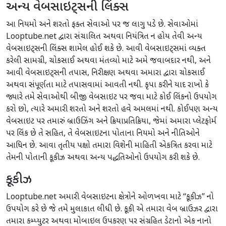
અન્ય વેબસાઇટ્સની લિંક્સ
આ નિયમો અને શરતો ફક્ત સેવાઓ પર જ લાગુ પડે છે. સેવાઓમાં
Looptube.net દ્વારા સંચાલિત અથવા નિયંત્રિત ન હોય તેવી અન્ય
વેબસાઇટ્સની લિંક્સ શામેલ હોઈ શકે છે. આવી વેબસાઇટ્સમાં વ્યક્ત
કરેલી સામગ્રી, ચોકસાઈ અથવા મંતવ્યો માટે અમે જવાબદાર નથી, અને
આવી વેબસાઇટ્સની તપાસ, નિરીક્ષણ અથવા અમારા દ્વારા ચોકસાઈ
અથવા સંપૂર્ણતા માટે તપાસવામાં આવતી નથી. કૃપા કરીને યાદ રાખો કે
જ્યારે તમે સેવાઓથી બીજી વેબસાઇટ પર જવા માટે કોઈ લિંકનો ઉપયોગ
કરો છો, ત્યારે અમારી શરતો અને શરતો હવે અમલમાં નથી. કોઈપણ અન્ય
વેબસાઇટ પર તમારું બ્રાઉઝિંગ અને ક્રિયાપ્રતિક્રિયા, જેમાં અમારા પ્લેટફોર્મ
પર લિંક છે તે સહિત, તે વેબસાઇટના પોતાના નિયમો અને નીતિઓને
આધિન છે. આવા તૃતીય પક્ષો તમારા વિશેની માહિતી એકત્રિત કરવા માટે
તેમની પોતાની કૂકીઝ અથવા અન્ય પદ્ધતિઓનો ઉપયોગ કરી શકે છે.
કૂકીઝ
Looptube.net અમારી વેબસાઇટના ક્ષેત્રોને ઓળખવા માટે “કૂકીઝ” નો
ઉપયોગ કરે છે જે તમે મુલાકાત લીધી છે. કૂકી એ તમારા વેબ બ્રાઉઝર દ્વારા
તમારા કમ્પ્યુટર અથવા મોબાઇલ ઉપકરણ પર સંગ્રહિત ડેટાનો એક નાનો