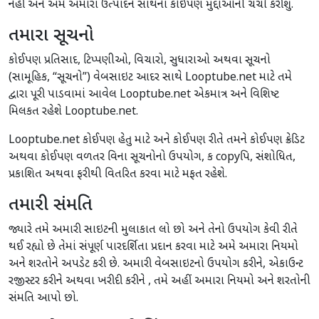
નહીં અને અમે અમારા ઉત્પાદન સાથેના કોઈપણ મુદ્દાઓની ચર્ચા કરીશું.
તમારા સૂચનો
કોઈપણ પ્રતિસાદ, ટિપ્પણીઓ, વિચારો, સુધારાઓ અથવા સૂચનો
(સામૂહિક, “સૂચનો”) વેબસાઇટ આદર સાથે Looptube.net માટે તમે
દ્વારા પૂરી પાડવામાં આવેલ Looptube.net એકમાત્ર અને વિશિષ્ટ
મિલકત રહેશે Looptube.net.
Looptube.net કોઈપણ હેતુ માટે અને કોઈપણ રીતે તમને કોઈપણ ક્રેડિટ
અથવા કોઈપણ વળતર વિના સૂચનોનો ઉપયોગ, ક copyપિ, સંશોધિત,
પ્રકાશિત અથવા ફરીથી વિતરિત કરવા માટે મફત રહેશે.
તમારી સંમતિ
જ્યારે તમે અમારી સાઇટની મુલાકાત લો છો અને તેનો ઉપયોગ કેવી રીતે
થઈ રહ્યો છે તેમાં સંપૂર્ણ પારદર્શિતા પ્રદાન કરવા માટે અમે અમારા નિયમો
અને શરતોને અપડેટ કરી છે. અમારી વેબસાઇટનો ઉપયોગ કરીને, એકાઉન્ટ
રજીસ્ટર કરીને અથવા ખરીદી કરીને , તમે અહીં અમારા નિયમો અને શરતોની
સંમતિ આપો છો.