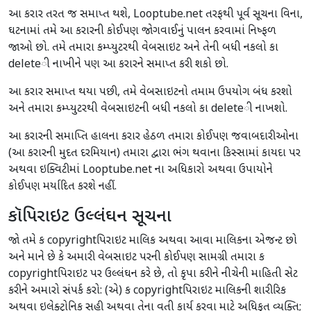
આ કરાર તરત જ સમાપ્ત થશે, Looptube.net તરફથી પૂર્વ સૂચના વિના,
ઘટનામાં તમે આ કરારની કોઈપણ જોગવાઈનું પાલન કરવામાં નિષ્ફળ
જાઓ છો. તમે તમારા કમ્પ્યુટરથી વેબસાઇટ અને તેની બધી નકલો કા
deleteી નાખીને પણ આ કરારને સમાપ્ત કરી શકો છો.
આ કરાર સમાપ્ત થયા પછી, તમે વેબસાઇટનો તમામ ઉપયોગ બંધ કરશો
અને તમારા કમ્પ્યુટરથી વેબસાઇટની બધી નકલો કા deleteી નાખશો.
આ કરારની સમાપ્તિ હાલના કરાર હેઠળ તમારા કોઈપણ જવાબદારીઓના
(આ કરારની મુદત દરમિયાન) તમારા દ્વારા ભંગ થવાના કિસ્સામાં કાયદા પર
અથવા ઇક્વિટીમાં Looptube.net ના અધિકારો અથવા ઉપાયોને
કોઈપણ મર્યાદિત કરશે નહીં.
કૉપિરાઇટ ઉલ્લંઘન સૂચના
જો તમે ક copyrightપિરાઇટ માલિક અથવા આવા માલિકના એજન્ટ છો
અને માને છે કે અમારી વેબસાઇટ પરની કોઈપણ સામગ્રી તમારા ક
copyrightપિરાઇટ પર ઉલ્લંઘન કરે છે, તો કૃપા કરીને નીચેની માહિતી સેટ
કરીને અમારો સંપર્ક કરો: (એ) ક copyrightપિરાઇટ માલિકની શારીરિક
અથવા ઇલેક્ટ્રોનિક સહી અથવા તેના વતી કાર્ય કરવા માટે અધિકૃત વ્યક્તિ;