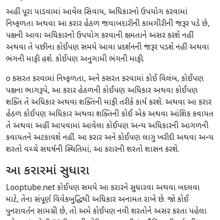
અહીં પૂરા પાડવામાં આવેલ સિવાય, અધિકારનો ઉપયોગ કરવામાં
નિષ્ફળતા અથવા આ કરાર હેઠળ જવાબદારીની કામગીરીની જરૂર પડે છે,
પક્ષની આવા અધિકારનો ઉપયોગ કરવાની ક્ષમતાને અસર કરશે નહીં
અથવા તે પછીના કોઈપણ સમયે આવા પ્રદર્શનની જરૂર પડશે નહીં અથવા
ભંગની માફી હશે. કોઈપણ અનુગામી ભંગની માફી.
o કસરત કરવામાં નિષ્ફળતા, અને કસરત કરવામાં કોઈ વિલંબ, કોઈપણ
પક્ષના ભાગરૂપે, આ કરાર હેઠળની કોઈપણ અધિકાર અથવા કોઈપણ
શક્તિ તે અધિકાર અથવા શક્તિની માફી તરીકે કાર્ય કરશે. અથવા આ કરાર
હેઠળ કોઈપણ અધિકાર અથવા શક્તિની કોઈ એક અથવા આંશિક કવાયત
તે અથવા અહીં આપવામાં આવેલા કોઈપણ અન્ય અધિકારની આગળની
કવાયતને અટકાવશે નહીં. આ કરાર અને કોઈપણ લાગુ ખરીદી અથવા અન્ય
શરતો વચ્ચે સંઘર્ષની સ્થિતિમાં, આ કરારની શરતો શાસન કરશે.
આ કરારમાં સુધારા
Looptube.net કોઈપણ સમયે આ કરારને સુધારવા અથવા બદલવા
માટે, તેના સંપૂર્ણ વિવેકબુદ્ધિથી અધિકાર અનામત રાખે છે. જો કોઈ
પુનરાવર્તન સામગ્રી છે, તો અમે કોઈપણ નવી શરતોને અસર કરતા પહેલા