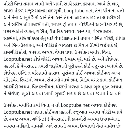
વોરંટી વિના તમામ ખામી અને ખામી સાથે પ્રદાન કરવામાં આવે છે. લાગુ
કાયદા હેઠળ મંજૂર મહત્તમ હદ સુધી, Looptube.net, તેના પોતાના વતી
અને તેના આનુષંગિકો અને તેના અને તેમના લાગતાવળગતા લાઇસેંસર્સ
અને સર્વિસ પ્રોવાઇડર્સ વતી, સ્પષ્ટપણે તમામ વૉરંટીઝને અસ્વીકાર કરે છે,
પછી ભલે તે વ્યક્ત, ગર્ભિત, વૈધાનિક અથવા અન્યથા, વેબસાઇટના
સંદર્ભમાં, કોઈ ચોક્કસ હેતુ માટે વેપારીક્ષમતાની તમામ ગર્ભિત વૉરંટી, શીર્ષક
અને બિન-ઉલ્લંઘન, અને વૉરંટી કે વ્યવહાર દરમિયાન ઊભી થઈ શકે છે,
કામગીરી કોર્સ, વપરાશ અથવા વેપાર પ્રથા. ઉપરોક્ત મર્યાદા વિના,
Looptube.net કોઈ વોરંટી અથવા ઉપક્રમ પૂરી પાડે છે, અને કોઈપણ
પ્રકારની કે વેબસાઇટ તમારી જરૂરિયાતો પૂરી કરશે કોઈ રજૂઆત બનાવે છે,
કોઈપણ ઇચ્છિત પરિણામો હાંસલ, સુસંગત હોઈ અથવા કોઈપણ અન્ય
સોફ્ટવેર, સિસ્ટમો અથવા સેવાઓ સાથે કામ, વિક્ષેપ વગર કામ, કોઈપણ
કામગીરી અથવા વિશ્વસનીયતા ધોરણો મળવા અથવા ભૂલ મુક્ત અથવા
તે કોઈપણ ભૂલો અથવા ખામી સુધારી શકાય છે અથવા કરવામાં આવશે.
ઉપરોક્ત મર્યાદિત કર્યા વિના, ન તો Looptube.net અથવા કોઈપણ
Looptube.net પ્રદાતા કોઈપણ પ્રકારની રજૂઆત અથવા વોરંટી બનાવે
છે, સ્પષ્ટ અથવા ગર્ભિત: (i) વેબસાઇટની કામગીરી અથવા ઉપલબ્ધતા,
અથવા માહિતી, સામગ્રી, અને સામગ્રી અથવા ઉત્પાદનો તેમાં શામેલ છે;