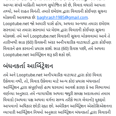
આપ્યા સંપર્ક માહિતી આગળ સુયોજિત કરે છે, વિવાદ વધારો આપતા
તથ્યો, અને રાહત વિનંતી. તમારે ઇમેઇલ દ્વારા વિવાદની કોઈપણ સૂચના
મોકલવી આવશ્યક છે:
baghrash1985@gmail.com
.
Looptube.net જો અમારી પાસે હોય, અથવા અન્યથા તમારા ઇમેઇલ
સરનામાં પર તમારા સરનામાં પર મેઇલ દ્વારા વિવાદની કોઈપણ સૂચના
મોકલશે. તમે અને Looptube.net વિવાદની સૂચના મોકલવામાં આવે તે
તારીખથી સાઠ (60) દિવસની અંદર અનૌપચારિક વાટાઘાટો દ્વારા કોઈપણ
વિવાદને હલ કરવાનો પ્રયાસ કરશે. સાઠ (60) દિવસ પછી, તમે અથવા
Looptube.net આર્બિટ્રેશન શરૂ કરી શકો છો.
બંધનકર્તા આર્બિટ્રેશન
તમે અને Looptube.net અનૌપચારિક વાટાઘાટ દ્વારા કોઇ વિવાદ
ઉકેલવા નથી, તો, વિવાદ ઉકેલવા માટે અન્ય કોઇ પ્રયાસ બંધનકર્તા
આર્બિટ્રેશન દ્વારા સંપૂર્ણપણે હાથ ધરવામાં આવશે કારણ કે આ વિભાગમાં
વર્ણવ્યા અનુસાર. તમે ન્યાયાધીશ અથવા જ્યુરી સમક્ષ અદાલતમાં તમામ
વિવાદો (અથવા પક્ષ અથવા વર્ગના સભ્ય તરીકે ભાગ લેવાનો) મુકદ્દમો
આપવાનો અધિકાર છોડી રહ્યા છો. અમેરિકન આર્બિટ્રેશન એસોસિએશનના
વ્યાપારી આર્બિટ્રેશન નિયમો અનુસાર આર્બિટ્રેશન બંધનકર્તા દ્વારા વિવાદની