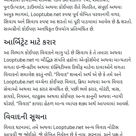
અધિકારો કાયદાઓ સામગ્રી નકલ કરી શકાતી નથી, સંશોધિત,
પુનઃઉત્પાદન, ડાઉનલોડ અથવા કોઈપણ રીતે વિતરિત, સંપૂર્ણ અથવા
અમુક ભાગમાં, Looptube.net સ્પષ્ટ પૂર્વ લેખિત પરવાનગી વગર,
સિવાય અને સિવાય સ્પષ્ટ આ શરતો માં પૂરી પાડવામાં આવેલ છે & શરતો.
સામગ્રીનો કોઈપણ અનધિકૃત ઉપયોગ પ્રતિબંધિત છે.
આર્બિટ્રેટ માટે કરાર
આ વિભાગ કોઈપણ વિવાદને લાગુ પડે છે સિવાય કે તે તમારા અથવા
Looptube.net ના બૌદ્ધિક સંપત્તિ હકોના એન્ફોર્સમેન્ટ અથવા માન્યતાને
લગતા ઇન્જેન્ક્ટીવ અથવા ઇક્વિટીબલ રિલીફ માટેના દાવાઓને લગતા
વિવાદનો સમાવેશ કરતું નથી. “વિવાદ” શબ્દનો અર્થ એ છે કે તમે અને
Looptube.net વચ્ચેના કોઈપણ વિવાદ, ક્રિયા અથવા અન્ય વિવાદ
સેવાઓ અથવા આ કરાર સંબંધિત છે, પછી ભલે કરાર, વોરંટી, ત્રાસ,
કાયદો, નિયમન, વટહુકમ અથવા કોઈપણ અન્ય કાનૂની અથવા ન્યાયી
ધોરણે. “વિવાદ” કાયદા હેઠળ માન્ય વ્યાપક શક્ય અર્થ આપવામાં આવશે.
વિવાદની સૂચના
વિવાદ ઘટનામાં, તમે અથવા Looptube.net અન્ય વિવાદ નોટિસ
આપવી જ જોઈએ, જે લેખિત નિવેદન છે કે નામ, સરનામું, અને પક્ષ તે