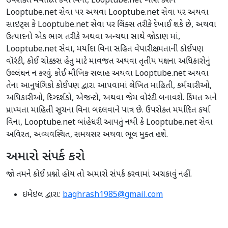
ઉપરોક્ત મર્યાદિત કર્યા વિના, Looptube.net ખાસ કરીને
Looptube.net સેવા પર અથવા Looptube.net સેવા પર અથવા
સાઇટ્સ કે Looptube.net સેવા પર લિંક્સ તરીકે દેખાઈ શકે છે, અથવા
ઉત્પાદનો એક ભાગ તરીકે અથવા અન્યથા સાથે જોડાણ માં,
Looptube.net સેવા, મર્યાદા વિના સહિત વેપારીક્ષમતાની કોઈપણ
વૉરંટી, કોઈ ચોક્કસ હેતુ માટે માવજત અથવા તૃતીય પક્ષના અધિકારોનું
ઉલ્લંઘન ન કરવું. કોઈ મૌખિક સલાહ અથવા Looptube.net અથવા
તેના આનુષંગિકો કોઈપણ દ્વારા આપવામાં લેખિત માહિતી, કર્મચારીઓ,
અધિકારીઓ, દિગ્દર્શકો, એજન્ટો, અથવા જેમ વોરંટી બનાવશે. કિંમત અને
પ્રાપ્યતા માહિતી સૂચના વિના બદલવાને પાત્ર છે. ઉપરોક્ત મર્યાદિત કર્યા
વિના, Looptube.net બાંહેધરી આપતું નથી કે Looptube.net સેવા
અવિરત, અવ્યવસ્થિત, સમયસર અથવા ભૂલ મુક્ત હશે.
અમારો સંપર્ક કરો
જો તમને કોઈ પ્રશ્નો હોય તો અમારો સંપર્ક કરવામાં અચકાવું નહીં.
ઇમેઇલ દ્વારા:
baghrash1985@gmail.com