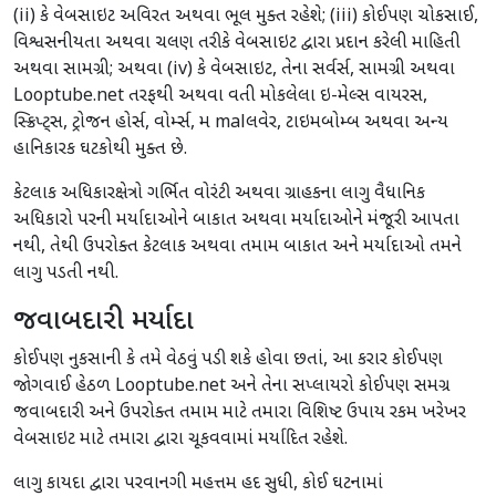
(ii) કે વેબસાઇટ અવિરત અથવા ભૂલ મુક્ત રહેશે; (iii) કોઈપણ ચોકસાઈ,
વિશ્વસનીયતા અથવા ચલણ તરીકે વેબસાઇટ દ્વારા પ્રદાન કરેલી માહિતી
અથવા સામગ્રી; અથવા (iv) કે વેબસાઇટ, તેના સર્વર્સ, સામગ્રી અથવા
Looptube.net તરફથી અથવા વતી મોકલેલા ઇ-મેલ્સ વાયરસ,
સ્ક્રિપ્ટ્સ, ટ્રોજન હોર્સ, વોર્મ્સ, મ malલવેર, ટાઇમબોમ્બ અથવા અન્ય
હાનિકારક ઘટકોથી મુક્ત છે.
કેટલાક અધિકારક્ષેત્રો ગર્ભિત વોરંટી અથવા ગ્રાહકના લાગુ વૈધાનિક
અધિકારો પરની મર્યાદાઓને બાકાત અથવા મર્યાદાઓને મંજૂરી આપતા
નથી, તેથી ઉપરોક્ત કેટલાક અથવા તમામ બાકાત અને મર્યાદાઓ તમને
લાગુ પડતી નથી.
જવાબદારી મર્યાદા
કોઈપણ નુકસાની કે તમે વેઠવું પડી શકે હોવા છતાં, આ કરાર કોઈપણ
જોગવાઈ હેઠળ Looptube.net અને તેના સપ્લાયરો કોઈપણ સમગ્ર
જવાબદારી અને ઉપરોક્ત તમામ માટે તમારા વિશિષ્ટ ઉપાય રકમ ખરેખર
વેબસાઇટ માટે તમારા દ્વારા ચૂકવવામાં મર્યાદિત રહેશે.
લાગુ કાયદા દ્વારા પરવાનગી મહત્તમ હદ સુધી, કોઈ ઘટનામાં