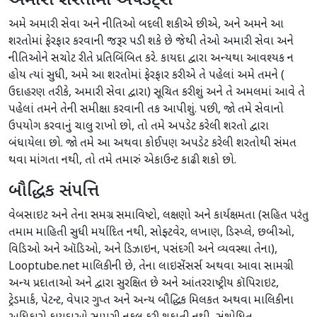
અમારી શરતોમાં અપડેટ્સ
અમે અમારી સેવા અને નીતિઓ બદલી શકીએ છીએ, અને અમને આ
શરતોમાં ફેરફાર કરવાની જરૂર પડી શકે છે જેથી તેઓ અમારી સેવા અને
નીતિઓને સચોટ રીતે પ્રતિબિંબિત કરે. કાયદા દ્વારા અન્યથા આવશ્યક ન
હોય ત્યાં સુધી, અમે આ શરતોમાં ફેરફાર કરીએ તે પહેલાં અમે તમને (
ઉદાહરણ તરીકે, અમારી સેવા દ્વારા) સૂચિત કરીશું અને તે અમલમાં આવે તે
પહેલાં તમને તેની સમીક્ષા કરવાની તક આપીશું. પછી, જો તમે સેવાનો
ઉપયોગ કરવાનું ચાલુ રાખો છો, તો તમે અપડેટ કરેલી શરતો દ્વારા
બંધાયેલા છો. જો તમે આ અથવા કોઈપણ અપડેટ કરેલી શરતોથી સંમત
થવા માંગતા નથી, તો તમે તમારું એકાઉન્ટ કાઢી શકો છો.
બૌદ્ધિક સંપત્તિ
વેબસાઇટ અને તેના સમગ્ર સમાવિષ્ટો, લક્ષણો અને કાર્યક્ષમતા (સહિત પરંતુ
તમામ માહિતી સુધી મર્યાદિત નથી, સોફ્ટવેર, લખાણ, ડિસ્પ્લે, છબીઓ,
વિડિઓ અને ઑડિઓ, અને ડિઝાઇન, પસંદગી અને વ્યવસ્થા તેના),
Looptube.net માલિકીની છે, તેના લાઇસેંસર્સ અથવા આવા સામગ્રી
અન્ય પ્રદાતાઓ અને દ્વારા સુરક્ષિત છે અને આંતરરાષ્ટ્રીય કૉપિરાઇટ,
ટ્રેડમાર્ક, પેટન્ટ, વેપાર ગુપ્ત અને અન્ય બૌદ્ધિક મિલકત અથવા માલિકીના