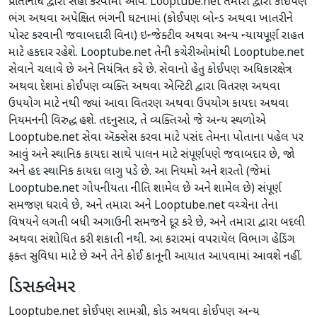
પ્રતિનિધિ દ્વારા સહી કરવામાં આવે. Looptube.net તમારા દ્વારા કોઈપણ
ભંગ અથવા અપેક્ષિત ભંગની ઘટનામાં (કોઈપણ બોન્ડ અથવા ખાતરીને
પોસ્ટ કરવાની જવાબદારી વિના) ઇન્જેક્ટીવ અથવા અન્ય ન્યાયપૂર્ણ રાહત
માટે હકદાર રહેશે. Looptube.net તેની કચેરીઓમાંથી Looptube.net
સેવાને ચલાવે છે અને નિયંત્રિત કરે છે. સેવાનો હેતુ કોઈપણ અધિકારક્ષેત્ર
અથવા દેશમાં કોઈપણ વ્યક્તિ અથવા એન્ટિટી દ્વારા વિતરણ અથવા
ઉપયોગ માટે નથી જ્યાં આવા વિતરણ અથવા ઉપયોગ કાયદા અથવા
નિયમનની વિરુદ્ધ હશે. તદનુસાર, તે વ્યક્તિઓ જે અન્ય સ્થળોએ
Looptube.net સેવા ઍક્સેસ કરવા માટે પસંદ તેમના પોતાના પહેલ પર
આવું અને સ્થાનિક કાયદા સાથે પાલન માટે સંપૂર્ણપણે જવાબદાર છે, જો
અને હદ સ્થાનિક કાયદા લાગુ પડે છે. આ નિયમો અને શરતો (જેમાં
Looptube.net ગોપનીયતા નીતિ શામેલ છે અને શામેલ છે) સંપૂર્ણ
સમજણ ધરાવે છે, અને તમારા અને Looptube.net વચ્ચેના તેના
વિષયને લગતી બધી અગાઉની સમજને દૂર કરે છે, અને તમારા દ્વારા બદલી
અથવા સંશોધિત કરી શકાતી નથી. આ કરારમાં વપરાયેલ વિભાગ હેડિંગ
ફક્ત સુવિધા માટે છે અને તેને કોઈ કાનૂની આયાત આપવામાં આવશે નહીં.
ડિસક્લેમર
Looptube.net કોઈપણ સામગ્રી, કોડ અથવા કોઈપણ અન્ય