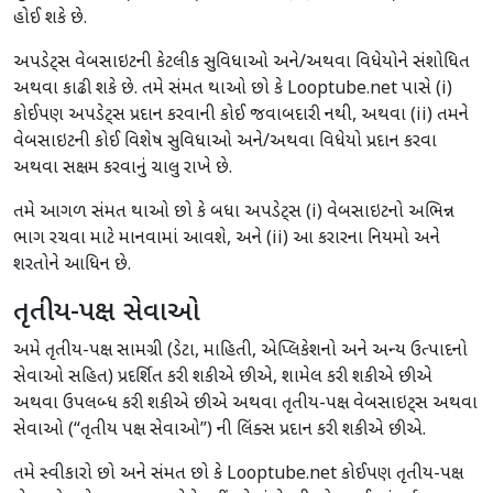
હોઈ શકે છે.
અપડેટ્સ વેબસાઇટની કેટલીક સુવિધાઓ અને/અથવા વિધેયોને સંશોધિત
અથવા કાઢી શકે છે. તમે સંમત થાઓ છો કે Looptube.net પાસે (i)
કોઈપણ અપડેટ્સ પ્રદાન કરવાની કોઈ જવાબદારી નથી, અથવા (ii) તમને
વેબસાઇટની કોઈ વિશેષ સુવિધાઓ અને/અથવા વિધેયો પ્રદાન કરવા
અથવા સક્ષમ કરવાનું ચાલુ રાખે છે.
તમે આગળ સંમત થાઓ છો કે બધા અપડેટ્સ (i) વેબસાઇટનો અભિન્ન
ભાગ રચવા માટે માનવામાં આવશે, અને (ii) આ કરારના નિયમો અને
શરતોને આધિન છે.
તૃતીય-પક્ષ સેવાઓ
અમે તૃતીય-પક્ષ સામગ્રી (ડેટા, માહિતી, એપ્લિકેશનો અને અન્ય ઉત્પાદનો
સેવાઓ સહિત) પ્રદર્શિત કરી શકીએ છીએ, શામેલ કરી શકીએ છીએ
અથવા ઉપલબ્ધ કરી શકીએ છીએ અથવા તૃતીય-પક્ષ વેબસાઇટ્સ અથવા
સેવાઓ (“તૃતીય પક્ષ સેવાઓ”) ની લિંક્સ પ્રદાન કરી શકીએ છીએ.
તમે સ્વીકારો છો અને સંમત છો કે Looptube.net કોઈપણ તૃતીય-પક્ષ