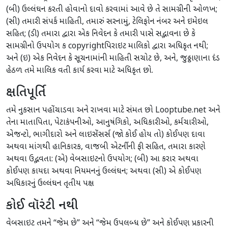
(બી) ઉલ્લંઘન કરતી હોવાનો દાવો કરવામાં આવે છે તે સામગ્રીની ઓળખ;
(સી) તમારી સંપર્ક માહિતી, તમારું સરનામું, ટેલિફોન નંબર અને ઇમેઇલ
સહિત; (ડી) તમારા દ્વારા એક નિવેદન કે તમારી પાસે સદ્ભાવના છે કે
સામગ્રીનો ઉપયોગ ક copyrightપિરાઇટ માલિકો દ્વારા અધિકૃત નથી;
અને (ઇ) એક નિવેદન કે સૂચનામાંની માહિતી સચોટ છે, અને, જુઠ્ઠાણાના દંડ
હેઠળ તમે માલિક વતી કાર્ય કરવા માટે અધિકૃત છો.
ક્ષતિપૂર્તિ
તમે નુકસાન પહોંચાડવા અને રાખવા માટે સંમત છો Looptube.net અને
તેના માતાપિતા, પેટાકંપનીઓ, આનુષંગિકો, અધિકારીઓ, કર્મચારીઓ,
એજન્ટો, ભાગીદારો અને લાઇસેંસર્સ (જો કોઈ હોય તો) કોઈપણ દાવા
અથવા માંગથી હાનિકારક, વાજબી એટર્નીની ફી સહિત, તમારા કારણે
અથવા ઉદ્ભવતા: (એ) વેબસાઇટનો ઉપયોગ; (બી) આ કરાર અથવા
કોઈપણ કાયદા અથવા નિયમનનું ઉલ્લંઘન; અથવા (સી) એ કોઈપણ
અધિકારનું ઉલ્લંઘન તૃતીય પક્ષ
કોઈ વૉરંટી નથી
વેબસાઇટ તમને “જેમ છે” અને “જેમ ઉપલબ્ધ છે” અને કોઈપણ પ્રકારની