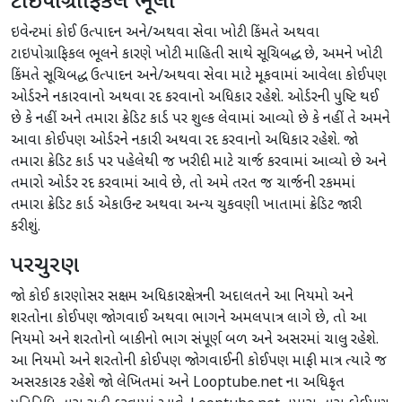
ટાઇપોગ્રાફિકલ ભૂલો
ઇવેન્ટમાં કોઈ ઉત્પાદન અને/અથવા સેવા ખોટી કિંમતે અથવા
ટાઇપોગ્રાફિકલ ભૂલને કારણે ખોટી માહિતી સાથે સૂચિબદ્ધ છે, અમને ખોટી
કિંમતે સૂચિબદ્ધ ઉત્પાદન અને/અથવા સેવા માટે મૂકવામાં આવેલા કોઈપણ
ઓર્ડરને નકારવાનો અથવા રદ કરવાનો અધિકાર રહેશે. ઓર્ડરની પુષ્ટિ થઈ
છે કે નહીં અને તમારા ક્રેડિટ કાર્ડ પર શુલ્ક લેવામાં આવ્યો છે કે નહીં તે અમને
આવા કોઈપણ ઓર્ડરને નકારી અથવા રદ કરવાનો અધિકાર રહેશે. જો
તમારા ક્રેડિટ કાર્ડ પર પહેલેથી જ ખરીદી માટે ચાર્જ કરવામાં આવ્યો છે અને
તમારો ઓર્ડર રદ કરવામાં આવે છે, તો અમે તરત જ ચાર્જની રકમમાં
તમારા ક્રેડિટ કાર્ડ એકાઉન્ટ અથવા અન્ય ચુકવણી ખાતામાં ક્રેડિટ જારી
કરીશું.
પરચુરણ
જો કોઈ કારણોસર સક્ષમ અધિકારક્ષેત્રની અદાલતને આ નિયમો અને
શરતોના કોઈપણ જોગવાઈ અથવા ભાગને અમલપાત્ર લાગે છે, તો આ
નિયમો અને શરતોનો બાકીનો ભાગ સંપૂર્ણ બળ અને અસરમાં ચાલુ રહેશે.
આ નિયમો અને શરતોની કોઈપણ જોગવાઈની કોઈપણ માફી માત્ર ત્યારે જ
અસરકારક રહેશે જો લેખિતમાં અને Looptube.net ના અધિકૃત