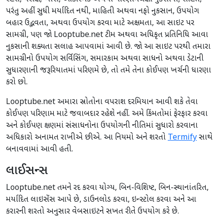
પરંતુ અહીં સુધી મર્યાદિત નથી, માહિતી અથવા નફો નુકસાન, ઉપયોગ
બહાર ઉદ્ભવતા, અથવા ઉપયોગ કરવા માટે અક્ષમતા, આ સાઇટ પર
સામગ્રી, પણ જો Looptube.net ટીમ અથવા અધિકૃત પ્રતિનિધિ આવા
નુકસાની શક્યતા સલાહ આપવામાં આવી છે. જો આ સાઇટ પરથી તમારા
સામગ્રીનો ઉપયોગ સર્વિસિંગ, સમારકામ અથવા સાધનો અથવા ડેટાની
સુધારણાની જરૂરિયાતમાં પરિણમે છે, તો તમે તેના કોઈપણ ખર્ચની ધારણા
કરો છો.
Looptube.net અમારા સ્રોતોના વપરાશ દરમિયાન આવી શકે તેવા
કોઈપણ પરિણામ માટે જવાબદાર રહેશે નહીં. અમે કિંમતોમાં ફેરફાર કરવા
અને કોઈપણ ક્ષણમાં સંસાધનોના ઉપયોગની નીતિમાં સુધારો કરવાના
અધિકારો અનામત રાખીએ છીએ. આ નિયમો અને શરતો
Termify
સાથે
બનાવવામાં આવી હતી.
લાઈસન્સ
Looptube.net તમને રદ કરવા યોગ્ય, બિન-વિશિષ્ટ, બિન-સ્થાનાંતરિત,
મર્યાદિત લાઇસેંસ આપે છે, ડાઉનલોડ કરવા, ઇન્સ્ટોલ કરવા અને આ
કરારની શરતો અનુસાર વેબસાઇટને સખત રીતે ઉપયોગ કરે છે.