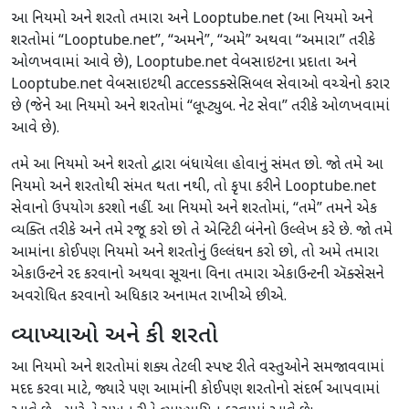
આ નિયમો અને શરતો તમારા અને Looptube.net (આ નિયમો અને
શરતોમાં “Looptube.net”, “અમને”, “અમે” અથવા “અમારા” તરીકે
ઓળખવામાં આવે છે), Looptube.net વેબસાઇટના પ્રદાતા અને
Looptube.net વેબસાઇટથી accessક્સેસિબલ સેવાઓ વચ્ચેનો કરાર
છે (જેને આ નિયમો અને શરતોમાં “લૂપ્ટ્યુબ. નેટ સેવા” તરીકે ઓળખવામાં
આવે છે).
તમે આ નિયમો અને શરતો દ્વારા બંધાયેલા હોવાનું સંમત છો. જો તમે આ
નિયમો અને શરતોથી સંમત થતા નથી, તો કૃપા કરીને Looptube.net
સેવાનો ઉપયોગ કરશો નહીં. આ નિયમો અને શરતોમાં, “તમે” તમને એક
વ્યક્તિ તરીકે અને તમે રજૂ કરો છો તે એન્ટિટી બંનેનો ઉલ્લેખ કરે છે. જો તમે
આમાંના કોઈપણ નિયમો અને શરતોનું ઉલ્લંઘન કરો છો, તો અમે તમારા
એકાઉન્ટને રદ કરવાનો અથવા સૂચના વિના તમારા એકાઉન્ટની ઍક્સેસને
અવરોધિત કરવાનો અધિકાર અનામત રાખીએ છીએ.
વ્યાખ્યાઓ અને કી શરતો
આ નિયમો અને શરતોમાં શક્ય તેટલી સ્પષ્ટ રીતે વસ્તુઓને સમજાવવામાં
મદદ કરવા માટે, જ્યારે પણ આમાંની કોઈપણ શરતોનો સંદર્ભ આપવામાં