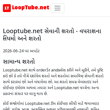
LoopTube.net
Looptube.net સેવાની શરતો - વપરાશના
નિયમો અને શરતો
2026-06-24 પર અપડેટ
સામાન્ય શરતો
Looptube.net સાથે orderર્ડર andક્સેસ કરીને અને મૂકીને, તમે પુષ્ટિ
કરો છો કે તમે નીચે દર્શાવેલ શરતો અને શરતોમાં સમાવિષ્ટ સેવાની શરતો
સાથે કરારમાં છો અને બંધાયેલા છો. આ શરતો સમગ્ર વેબસાઇટ અને
કોઈપણ ઇમેઇલ અથવા તમારા અને Looptube.net વચ્ચેના અન્ય
પ્રકારનાં સંચાર પર લાગુ થાય છે.
કોઈ સંજોગોમાં Looptube.net ટીમ કોઈપણ સીધી માટે જવાબદાર
રહેશે, પરોક્ષ, ખાસ, આકસ્મિક અથવા પરિણામલક્ષી નુકસાની, સહિત,