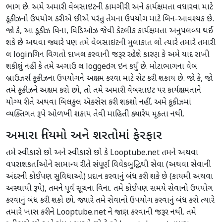
ભાગ છે. અમે અમારી વેબસાઇટની કામગીરી અને કાર્યક્ષમતા વધારવા માટે
કૂકીઝનો ઉપયોગ કરીએ છીએ પરંતુ તેમના ઉપયોગ માટે બિન-આવશ્યક છે.
જો કે, આ કૂકીઝ વિના, વિડિઓઝ જેવી કેટલીક કાર્યક્ષમતા અનુપલબ્ધ થઈ
શકે છે અથવા જ્યારે પણ તમે વેબસાઇટની મુલાકાત લો ત્યારે તમારે તમારી
લ loginગિન વિગતો દાખલ કરવાની જરૂર રહેશે કારણ કે અમે યાદ રાખી
શકીશું નહીં કે તમે અગાઉ લ loggedગ ઇન કર્યું છે. મોટાભાગના વેબ
બ્રાઉઝર્સ કૂકીઝના ઉપયોગને અક્ષમ કરવા માટે સેટ કરી શકાય છે. જો કે, જો
તમે કૂકીઝને અક્ષમ કરો છો, તો તમે અમારી વેબસાઇટ પર કાર્યક્ષમતાને
યોગ્ય રીતે અથવા બિલકુલ ઍક્સેસ કરી શકશો નહીં. અમે કૂકીઝમાં
વ્યક્તિગત રૂપે ઓળખી શકાય તેવી માહિતી ક્યારેય મૂકતા નથી.
અમારા નિયમો અને શરતોમાં ફેરફાર
તમે સ્વીકારો છો અને સ્વીકારો છો કે Looptube.net તમને અથવા
વપરાશકર્તાઓને સામાન્ય રીતે સંપૂર્ણ વિવેકબુદ્ધિથી સેવા (અથવા સેવાની
અંદરની કોઈપણ સુવિધાઓ) પ્રદાન કરવાનું બંધ કરી શકે છે (કાયમી અથવા
અસ્થાયી રૂપે), તમને પૂર્વ સૂચના વિના. તમે કોઈપણ સમયે સેવાનો ઉપયોગ
કરવાનું બંધ કરી શકો છો. જ્યારે તમે સેવાનો ઉપયોગ કરવાનું બંધ કરો ત્યારે
તમારે ખાસ કરીને Looptube.net ને જાણ કરવાની જરૂર નથી. તમે