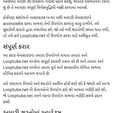
ઓછામાં ઓછી 30 દિવસની નોટિસ પ્રદાન કરીશું. ભૌતિક પરિવર્તનની રચના
શું છે તે આપણા સંપૂર્ણ વિવેકબુદ્ધિથી નક્કી કરવામાં આવશે.
કોઈપણ સંશોધનો અસરકારક બન્યા પછી અમારી વેબસાઇટને
accessક્સેસ કરવા અથવા તેનો ઉપયોગ કરવાનું ચાલુ રાખીને, તમે
સુધારેલી શરતો દ્વારા બંધાયેલા છો. જો તમે નવી શરતોથી સંમત થતા નથી,
તો તમે હવે Looptube.net નો ઉપયોગ કરવા માટે અધિકૃત નથી.
સંપૂર્ણ કરાર
આ કરાર વેબસાઇટના તમારા ઉપયોગને લગતા તમારા અને
Looptube.net વચ્ચેના સંપૂર્ણ કરારની રચના કરે છે અને તમારા અને
Looptube.net વચ્ચેના તમામ પૂર્વ અને સમકાલીન લેખિત અથવા
મૌખિક કરારને આગળ ધપાવે છે.
તમે વધારાના નિયમો અને શરતોને આધિન હોઈ શકો છો કે જ્યારે તમે અન્ય
Looptube.net ની સેવાઓનો ઉપયોગ કરો છો અથવા ખરીદી કરો છો,
જે Looptube.net તમને આવા ઉપયોગ અથવા ખરીદી સમયે પ્રદાન
કરશે.