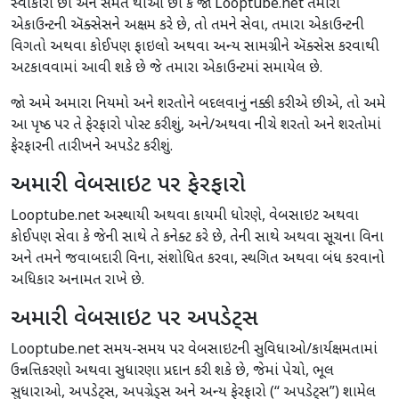
સ્વીકારો છો અને સંમત થાઓ છો કે જો Looptube.net તમારા
એકાઉન્ટની ઍક્સેસને અક્ષમ કરે છે, તો તમને સેવા, તમારા એકાઉન્ટની
વિગતો અથવા કોઈપણ ફાઇલો અથવા અન્ય સામગ્રીને ઍક્સેસ કરવાથી
અટકાવવામાં આવી શકે છે જે તમારા એકાઉન્ટમાં સમાયેલ છે.
જો અમે અમારા નિયમો અને શરતોને બદલવાનું નક્કી કરીએ છીએ, તો અમે
આ પૃષ્ઠ પર તે ફેરફારો પોસ્ટ કરીશું, અને/અથવા નીચે શરતો અને શરતોમાં
ફેરફારની તારીખને અપડેટ કરીશું.
અમારી વેબસાઇટ પર ફેરફારો
Looptube.net અસ્થાયી અથવા કાયમી ધોરણે, વેબસાઇટ અથવા
કોઈપણ સેવા કે જેની સાથે તે કનેક્ટ કરે છે, તેની સાથે અથવા સૂચના વિના
અને તમને જવાબદારી વિના, સંશોધિત કરવા, સ્થગિત અથવા બંધ કરવાનો
અધિકાર અનામત રાખે છે.
અમારી વેબસાઇટ પર અપડેટ્સ
Looptube.net સમય-સમય પર વેબસાઇટની સુવિધાઓ/કાર્યક્ષમતામાં
ઉન્નત્તિકરણો અથવા સુધારણા પ્રદાન કરી શકે છે, જેમાં પેચો, ભૂલ
સુધારાઓ, અપડેટ્સ, અપગ્રેડ્સ અને અન્ય ફેરફારો (“ અપડેટ્સ”) શામેલ