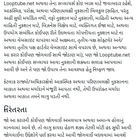
Looptube.net અથવા તેના સપ્લાયર્સ કોઇ ખાસ માટે જવાબદાર રહેશે,
આકસ્મિક, પરોક્ષ, અથવા પરિણામલક્ષી નુકસાની બિલકુલ (સહિત, પરંતુ
અહીં સુધી મર્યાદિત નથી, નફો નુકશાન માટે નુકસાની, માહિતી અથવા અન્ય
માહિતી નુકશાન માટે, બિઝનેસ વિક્ષેપ માટે, વ્યક્તિગત ઈજા માટે, અથવા
ઉપયોગ સંબંધિત કોઈપણ રીતે ઉદભવતા ગોપનીયતા નુકશાન માટે ના
અથવા વેબસાઇટ વાપરવા માટે અક્ષમતા, તૃતીય-પક્ષ સોફ્ટવેર અને/
અથવા તૃતીય પક્ષ હાર્ડવેર વેબસાઇટ સાથે વપરાય છે, અથવા અન્યથા
આ કરાર કોઈપણ જોગવાઈ સાથે જોડાણ માં), પણ જો Looptube.net
અથવા કોઈપણ સપ્લાયર આવા નુકસાની શક્યતા સલાહ આપવામાં
આવી છે અને તે પણ જો ઉપાય તેના આવશ્યક હેતુ નિષ્ફળ જાય.
કેટલાક રાજ્યો/અધિકારક્ષેત્રો આકસ્મિક અથવા પરિણામલક્ષી નુકસાનના
બાકાત અથવા મર્યાદાને મંજૂરી આપતા નથી, તેથી ઉપરોક્ત મર્યાદા
અથવા બાકાત તમને લાગુ પડતી નથી.
નિરંતરતા
જો આ કરારની કોઈપણ જોગવાઈ અમલપાત્ર અથવા અમાન્ય હોવાનું
માનવામાં આવે છે, તો લાગુ કાયદા હેઠળ શક્ય તેટલી મોટી હદ સુધી આવી
જોગવાઈના ઉદ્દેશોને પૂર્ણ કરવા માટે આવી જોગવાઈ બદલવામાં આવશે