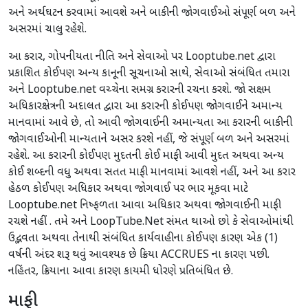
અને અર્થઘટન કરવામાં આવશે અને બાકીની જોગવાઈઓ સંપૂર્ણ બળ અને
અસરમાં ચાલુ રહેશે.
આ કરાર, ગોપનીયતા નીતિ અને સેવાઓ પર Looptube.net દ્વારા
પ્રકાશિત કોઈપણ અન્ય કાનૂની સૂચનાઓ સાથે, સેવાઓ સંબંધિત તમારા
અને Looptube.net વચ્ચેના સમગ્ર કરારની રચના કરશે. જો સક્ષમ
અધિકારક્ષેત્રની અદાલત દ્વારા આ કરારની કોઈપણ જોગવાઈને અમાન્ય
માનવામાં આવે છે, તો આવી જોગવાઈની અમાન્યતા આ કરારની બાકીની
જોગવાઈઓની માન્યતાને અસર કરશે નહીં, જે સંપૂર્ણ બળ અને અસરમાં
રહેશે. આ કરારની કોઈપણ મુદતની કોઈ માફી આવી મુદત અથવા અન્ય
કોઈ શબ્દની વધુ અથવા સતત માફી માનવામાં આવશે નહીં, અને આ કરાર
હેઠળ કોઈપણ અધિકાર અથવા જોગવાઈ પર ભાર મૂકવા માટે
Looptube.net નિષ્ફળતા આવા અધિકાર અથવા જોગવાઈની માફી
રચશે નહીં . તમે અને LoopTube.Net સંમત થાઓ છો કે સેવાઓમાંથી
ઉદ્ભવતા અથવા તેનાથી સંબંધિત કાર્યવાહીના કોઈપણ કારણ એક (1)
વર્ષની અંદર શરૂ થવું આવશ્યક છે ક્રિયા ACCRUES ના કારણ પછી.
નહિંતર, ક્રિયાના આવા કારણ કાયમી ધોરણે પ્રતિબંધિત છે.
માફી