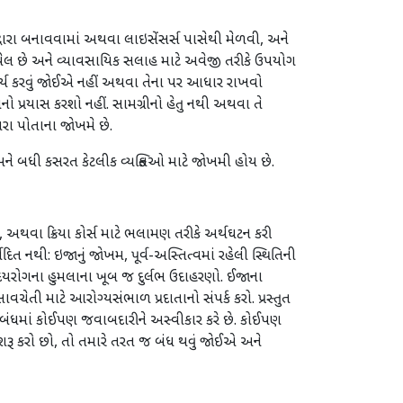
રા બનાવવામાં અથવા લાઇસેંસર્સ પાસેથી મેળવી, અને
યેલ છે અને વ્યાવસાયિક સલાહ માટે અવેજી તરીકે ઉપયોગ
કાર્ય કરવું જોઈએ નહીં અથવા તેના પર આધાર રાખવો
્રયાસ કરશો નહીં. સામગ્રીનો હેતુ નથી અથવા તે
રા પોતાના જોખમે છે.
ને બધી કસરત કેટલીક વ્યક્તિઓ માટે જોખમી હોય છે.
 અથવા ક્રિયા કોર્સ માટે ભલામણ તરીકે અર્થઘટન કરી
ત નથી: ઇજાનું જોખમ, પૂર્વ-અસ્તિત્વમાં રહેલી સ્થિતિની
ૃદયરોગના હુમલાના ખૂબ જ દુર્લભ ઉદાહરણો. ઈજાના
ેતી માટે આરોગ્યસંભાળ પ્રદાતાનો સંપર્ક કરો. પ્રસ્તુત
ંબંધમાં કોઈપણ જવાબદારીને અસ્વીકાર કરે છે. કોઈપણ
રૂ કરો છો, તો તમારે તરત જ બંધ થવું જોઈએ અને