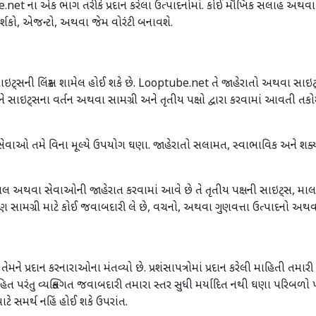
.net ના એક ભાગ તરીકે પ્રદાન કરેલા ઉત્પાદનોમાં. કોઈ મૌખિક સલાહ અથવ
્શકો, એજન્ટો, અથવા જેમ વોરંટી બનાવશે.
 સાઇટ્સની લિંક્સ શામેલ હોઈ શકે છે. Looptube.net તે જાહેરાતો અથવા સ
ે સાઇટ્સના વર્તન અથવા સામગ્રી અને તૃતીય પક્ષો દ્વારા કરવામાં આવતી તકો
ેવાઓ તમે વિના મૂલ્યે ઉપયોગ ઘણા. જાહેરાતો સલામત, સ્વાભાવિક અને શક્ય
યાં માલ અથવા સેવાઓની જાહેરાત કરવામાં આવે છે તે તૃતીય પક્ષની સાઇટ્સ,
ામગ્રી માટે કોઈ જવાબદારી લે છે, વચનો, અથવા ગુણવત્તા ઉત્પાદનો અથ
તેમને પ્રદાન કરનારાઓના મંતવ્યો છે. પ્રશંસાપત્રોમાં પ્રદાન કરેલી માહિતી તમા
રંતુ વ્યક્તિગત જવાબદારી તમારા સ્તર સુધી મર્યાદિત નથી ઘણા પરિબળો પ
ે સમર્થ નહિં હોઈ શકે ઉપરાંત.