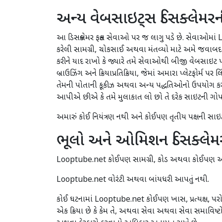
અન્ય વેબસાઇટ્સ ડિસક્લેમરન
આ ડિસક્લેમર ફક્ત સેવાઓ પર જ લાગુ પડે છે. સેવાઓમાં L
કરેલી સામગ્રી, ચોકસાઈ અથવા મંતવ્યો માટે અમે જવાબ
કરીને યાદ રાખો કે જ્યારે તમે સેવાઓથી બીજી વેબસાઇટ
બ્રાઉઝિંગ અને ક્રિયાપ્રતિક્રિયા, જેમાં અમારા પ્લેટફોર
તેમની પોતાની કૂકીઝ અથવા અન્ય પદ્ધતિઓનો ઉપયોગ કરી શક
આપીએ છીએ કે તમે મુલાકાત લો છો તે દરેક સાઇટની ગોપ
અમારું કોઈ નિયંત્રણ નથી અને કોઈપણ તૃતીય પક્ષની 
ભૂલો અને ઓમિશન ડિસક્લેમ
Looptube.net કોઈપણ સામગ્રી, કોડ અથવા કોઈપણ અ
Looptube.net વોરંટી અથવા બાંયધરી આપતું નથી.
કોઈ ઘટનામાં Looptube.net કોઈપણ ખાસ, પ્રત્યક્ષ, પર
એક ક્રિયા છે કે કેમ તે, અથવા સેવા અથવા સેવા સમાવિ