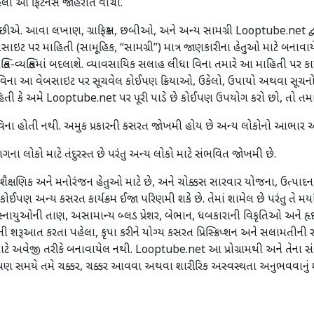
ેલા આ ફિટનેસ જાહેરાત વાંચો.
ીએ. આવા લખાણ, ગ્રાફિક્સ, છબીઓ, અને અન્ય સામગ્રી Looptube.net દ્વા
ઇટ પર માહિતી (સામૂહિક, “સામગ્રી”) માત્ર જાણકારીના હેતુઓ માટે બનાવા
્તિ-વ્યક્તિમાં બદલાશે. વ્યાવસાયિક સલાહ લીધા વિના તમારે આ માહિતી પર 
િના આ વેબસાઇટ પર સૂચવેલ કોઈપણ ક્રિયાઓ, ઉકેલો, ઉપાયો અથવા સૂચનોનો પ
હિતી કે અમે Looptube.net પર પૂરી પાડે છે કોઈપણ ઉપયોગ કરો છો, તો તમા
 વિના હોતી નથી. અમુક પ્રકારની કસરત જોખમી હોય છે અન્ય લોકોનો આભાર અ
 લોકો માટે તંદુરસ્ત છે પરંતુ અન્ય લોકો માટે સંભવિત જોખમી છે.
શૈક્ષણિક અને મનોરંજન હેતુઓ માટે છે, અને ચોક્કસ સારવાર યોજના, ઉત્પાદન,
અન્ય કસરત કાર્યક્રમ ઈજા પરિણમી શકે છે. તેમાં શામેલ છે પરંતુ તે મર્યાદિ
સ્નાયુઓની તાણ, અસામાન્ય બ્લડ પ્રેશર, બેભાન, ધબકારાની વિકૃતિઓ અને હ
ૂઆત કરતા પહેલા, કૃપા કરીને યોગ્ય કસરત પ્રિસ્ક્રિપ્શન અને સલામતીની સાવચ
ે અવેજી તરીકે બનાવાયેલ નથી. Looptube.net આ પ્રોગ્રામથી અને તેના સ
ઈપણ સમયે તમે ચક્કર, ચક્કર આવવા અથવા શારીરિક અસ્વસ્થતા અનુભવવાનું શ