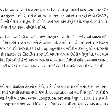
ો ઉપયોગ અમારી બધી વેબ સાઇટ્સ અને સ્ટોર્સમાં કુલ માંગને વ્યક્ત કરવા માટ
 ડોલર મૂલ્યને માપે છે, અને તે ચોક્કસ સમયના કટ-ઓફને અવગણે છે જે GAAP 
ચોખ્ખી વેચાણ) માં કુલ વેપારી વેચાણને સમાધાન કરવું પડશે, પરંતુ હાલમાં અ
ત્રો સાથે શેર કરવા માંગીએ છીએ.
ાં જોખમો અને અનિશ્ચિતતાઓ, તેમજ ધારણાઓ શામેલ છે કે, જો તેઓ ક્યારેય
કોથી ભૌતિક રીતે અલગ પડી શકે છે અથવા પરિણામો. આ જોખમો અને અનિશ્ચિત
ષા મુજબ અમારી વેબસાઇટ પર shoppingનલાઇન ખરીદી ન કરવાનું જોખમ, સપ્લ
છે. Historicalતિહાસિક કામગીરી અથવા વેબ સર્વર્સની પરિપૂર્ણતા, અને સામા
ા નિવેદનો છે કે જે અપેક્ષા અથવા માન્યતાના નિવેદનો સહિત આગળ દેખાતા
રી ધારે છે અને આ આગળ દેખાતા નિવેદનોને અપડેટ કરવાનો ઇરાદો નથી.
 માત્ર શૈક્ષણિક હેતુઓ માટે છે, અને ચોક્કસ સારવાર યોજના, ઉત્પાદન, અથવા
પાડવામાં સામગ્રી પ્રકાશક નથી; જેમ કે, Looptube.net આવી સામગ્રી પર કોઈ
ે પૂરી પાડવામાં અથવા Looptube.net મારફતે સુલભ કારણ કે કોઈ વોરંટી અ
tube.net પરની લિંક્સ તરીકે દેખાઈ શકે તેવી સાઇટ્સ પર અથવા તેના સંબં