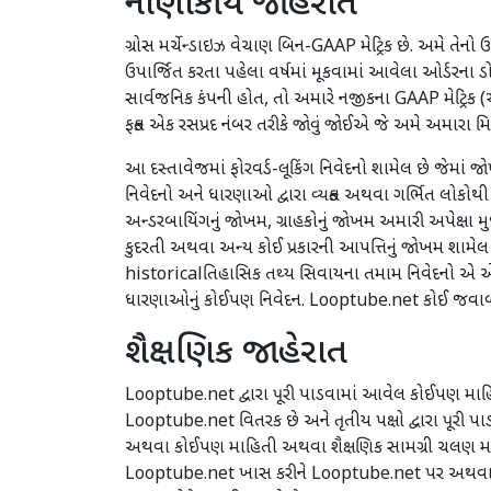
નાણાકીય જાહેરાત
ગ્રોસ મર્ચેન્ડાઇઝ વેચાણ બિન-GAAP મેટ્રિક છે. અમે તેન
ઉપાર્જિત કરતા પહેલા વર્ષમાં મૂકવામાં આવેલા ઓર્ડરના
સાર્વજનિક કંપની હોત, તો અમારે નજીકના GAAP મેટ્રિક (
ફક્ત એક રસપ્રદ નંબર તરીકે જોવું જોઈએ જે અમે અમારા મિ
આ દસ્તાવેજમાં ફોરવર્ડ-લૂકિંગ નિવેદનો શામેલ છે જેમ
નિવેદનો અને ધારણાઓ દ્વારા વ્યક્ત અથવા ગર્ભિત લો
અન્ડરબાયિંગનું જોખમ, ગ્રાહકોનું જોખમ અમારી અપેક્
કુદરતી અથવા અન્ય કોઈ પ્રકારની આપત્તિનું જોખમ શામેલ 
historicalતિહાસિક તથ્ય સિવાયના તમામ નિવેદનો એ એવ
ધારણાઓનું કોઈપણ નિવેદન. Looptube.net કોઈ જવાબદા
શૈક્ષણિક જાહેરાત
Looptube.net દ્વારા પૂરી પાડવામાં આવેલ કોઈપણ માહિતી
Looptube.net વિતરક છે અને તૃતીય પક્ષો દ્વારા પૂરી 
અથવા કોઈપણ માહિતી અથવા શૈક્ષણિક સામગ્રી ચલણ મારફત
Looptube.net ખાસ કરીને Looptube.net પર અથવા Loop