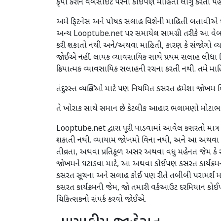
કૃપા કરીને વેબસાઇટ પરની કોઈપણ માહિતી લાગુ કરતા પહ
અમે ફિટનેસ અને પોષક સલાહ વિશેની માહિતી બતાવીએ છ
અન્ય Looptube.net પર સમાયેલ સામગ્રી તરીકે આ વેબસા
કરી શકાતો નથી અને/અથવા માહિતી, કારણ કે સંજોગો વ્યક
જોઈએ નહીં. લાયક વ્યાવસાયિક સાથે પ્રથમ સલાહ લીધા વ
ક્રિયાત્મક વ્યાવસાયિક સલાહની રચના કરતી નથી. તમે મા
તંદુરસ્ત વ્યક્તિઓ માટે પણ નિયમિત કસરત હંમેશા જોખમ
તે ખોરાક સાથે સમાન છે કેટલીક આહાર ભલામણો મોટાભાગના
Looptube.net દ્વારા પૂરી પાડવામાં આવેલ કસરતો માત્ર 
શકાતી નથી. વ્યાયામ જોખમો વિના નથી, અને આ અથવા કોઈપણ 
તીવ્રતા, અથવા પ્રતિકૂળ અસર અથવા વધુ મહેનત જેમ કે 
જોખમને ઘટાડવા માટે, આ અથવા કોઈપણ કસરત કાર્યક્રમની શર
કસરત સૂચના અને સલાહ કોઈ પણ રીતે તબીબી પરામર્શ માટ
કસરત કાર્યક્રમની જેમ, જો તમારી વર્કઆઉટ દરમિયાન કો
ચિકિત્સકનો સંપર્ક કરવો જોઈએ.