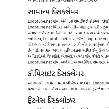
અથવા ફેરફારો કરવાનો અધિકાર અનામત રાખે છે.
સામાન્ય ડિસક્લેમર
Looptube.net સેવા અને તેના સમાવિષ્ટો કોઈપણ વોરંટી 
Looptube.net વિતરક અને તૃતીય પક્ષો દ્વારા પૂરી પાડ
અથવા કોઈપણ માહિતી, સામગ્રી, સેવા અથવા મર્ચેન્ડાઇઝ
કર્યા વિના, Looptube.net ખાસ કરીને Looptube.net 
એક ભાગ તરીકે અથવા અન્યથા સાથે જોડાણ માં ફેલાય કોઈ
હેતુ માટે માવજત અથવા તૃતીય પક્ષના અધિકારોનું ઉલ્
અધિકારીઓ, દિગ્દર્શકો, એજન્ટો, અથવા જેમ વોરંટી બનાવશે.
Looptube.net સેવા અવિરત, અવ્યવસ્થિત, સમયસર અથવ
કૉપિરાઇટ ડિસક્લેમર
આ સામગ્રીને લગતા તમામ બૌદ્ધિક સંપદા હકો Looptub
પરવાનગી નથી, સિવાય અને માત્ર હદ અન્યથા ફરજિયાત કાયદો 
ફિટનેસ ડિસ્ક્લોઝર