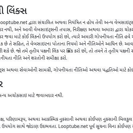
ી લિંક્સ
ooptube.net દ્વારા સંચાલિત અથવા નિયંત્રિત ન હોય તેવી અન્ય વેબસાઇટ્સની
દાર નથી, અને આવી વેબસાઇટ્સની તપાસ, નિરીક્ષણ અથવા અમારા દ્વારા ચોક
 પર જવા માટે કોઈ લિંકનો ઉપયોગ કરો છો, ત્યારે અમારી ગોપનીયતા નીતિ હ
્મ પર લિંક છે તે સહિત, તે વેબસાઇટના પોતાના નિયમો અને નીતિઓને આધિન છે. આવ
ે છે. જો તમે તૃતીય પક્ષની લિંક પર ક્લિક કરો છો, તો તમને તે તૃતીય પક્ષન
નીયતા નીતિ અને શરતોની સમીક્ષા કરો.
સાઇટ્સ અથવા સેવાઓની સામગ્રી, ગોપનીયતા નીતિઓ અથવા પદ્ધતિઓ માટે કો
ર
ન્ય અચોકસાઇ માટે જવાબદાર નથી.
ોક્ષ, પરિણામરૂપ, અથવા આકસ્મિક નુકસાની અથવા કોઈપણ નુકસાની બિલકુલ મા
ષ્ટો ઉપયોગ સાથે જોડાણ ઉદભવતા. Looptube.net પૂર્વ સૂચના વિના કોઈપણ 