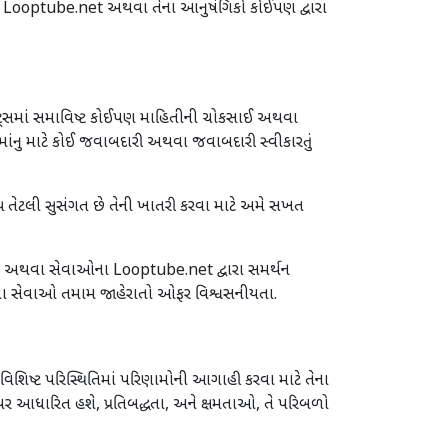
ા Looptube.net અથવા તેના આનુષંગિકો કોઈપણ દ્વારા
ાઇટ્સમાં સમાવિષ્ટ કોઈપણ માહિતીની ચોકસાઈ અથવા
માંનુ માટે કોઈ જવાબદારી અથવા જવાબદારી સ્વીકારતું
 તેટલી સુસંગત છે તેની ખાતરી કરવા માટે અમે સખત
 માલ અથવા સેવાઓના Looptube.net દ્વારા સમર્થન
વા સેવાઓ તમામ જાહેરાતો ઓફર વિશ્વસનીયતા.
રી વિશિષ્ટ પરિસ્થિતિમાં પરિણામોની આગાહી કરવા માટે તેના
ર આધારિત હશે, પ્રતિબદ્ધતા, અને ક્ષમતાઓ, તે પરિબળો