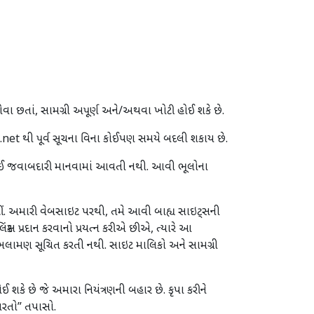
ા છતાં, સામગ્રી અપૂર્ણ અને/અથવા ખોટી હોઈ શકે છે.
net થી પૂર્વ સૂચના વિના કોઈપણ સમયે બદલી શકાય છે.
ે કોઈ જવાબદારી માનવામાં આવતી નથી. આવી ભૂલોના
ં. અમારી વેબસાઇટ પરથી, તમે આવી બાહ્ય સાઇટ્સની
્સ પ્રદાન કરવાનો પ્રયત્ન કરીએ છીએ, ત્યારે આ
ી ભલામણ સૂચિત કરતી નથી. સાઇટ માલિકો અને સામગ્રી
શકે છે જે અમારા નિયંત્રણની બહાર છે. કૃપા કરીને
રતો” તપાસો.