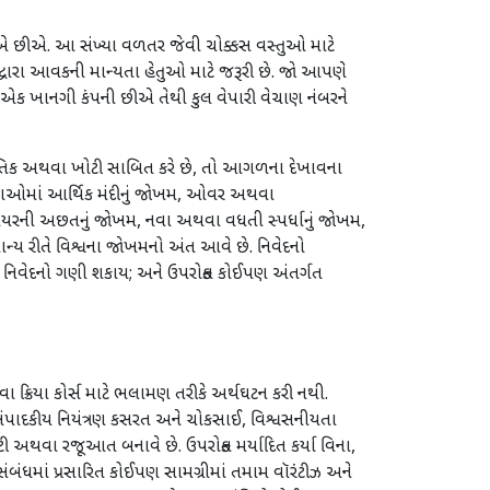
ે કરીએ છીએ. આ સંખ્યા વળતર જેવી ચોક્કસ વસ્તુઓ માટે
દ્વારા આવકની માન્યતા હેતુઓ માટે જરૂરી છે. જો આપણે
મે એક ખાનગી કંપની છીએ તેથી કુલ વેપારી વેચાણ નંબરને
 ભૌતિક અથવા ખોટી સાબિત કરે છે, તો આગળના દેખાવના
તાઓમાં આર્થિક મંદીનું જોખમ, ઓવર અથવા
ાયરની અછતનું જોખમ, નવા અથવા વધતી સ્પર્ધાનું જોખમ,
ન્ય રીતે વિશ્વના જોખમનો અંત આવે છે. નિવેદનો
 નિવેદનો ગણી શકાય; અને ઉપરોક્ત કોઈપણ અંતર્ગત
 ક્રિયા કોર્સ માટે ભલામણ તરીકે અર્થઘટન કરી નથી.
 સંપાદકીય નિયંત્રણ કસરત અને ચોકસાઈ, વિશ્વસનીયતા
થવા રજૂઆત બનાવે છે. ઉપરોક્ત મર્યાદિત કર્યા વિના,
ધમાં પ્રસારિત કોઈપણ સામગ્રીમાં તમામ વૉરંટીઝ અને