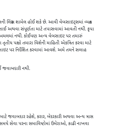
 લિંક્સ શામેલ હોઈ શકે છે. આવી વેબસાઇટ્સમાં વ્યક્ત
સાઈ અથવા સંપૂર્ણતા માટે તપાસવામાં આવતી નથી. કૃપા
વે અમલમાં નથી. કોઈપણ અન્ય વેબસાઇટ પર તમારું
ા તૃતીય પક્ષો તમારા વિશેની માહિતી એકત્રિત કરવા માટે
ી સાઇટ પર નિર્દેશિત કરવામાં આવશે. અમે તમને સલાહ
ઈ જવાબદારી નથી.
ટે જવાબદાર રહેશે, કરાર, બેદરકારી અથવા અન્ય ત્રાસ
સમયે સેવા પરના સમાવિષ્ટોમાં ઉમેરાઓ, કાઢી નાખવા