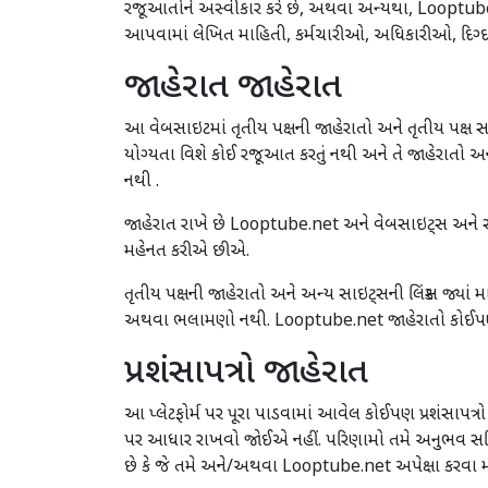
રજૂઆતોને અસ્વીકાર કરે છે, અથવા અન્યથા, Looptube
આપવામાં લેખિત માહિતી, કર્મચારીઓ, અધિકારીઓ, દિગ્દર
જાહેરાત જાહેરાત
આ વેબસાઇટમાં તૃતીય પક્ષની જાહેરાતો અને તૃતીય પક્ષ
યોગ્યતા વિશે કોઈ રજૂઆત કરતું નથી અને તે જાહેરાતો અન
નથી .
જાહેરાત રાખે છે Looptube.net અને વેબસાઇટ્સ અને સ
મહેનત કરીએ છીએ.
તૃતીય પક્ષની જાહેરાતો અને અન્ય સાઇટ્સની લિંક્સ જ્
અથવા ભલામણો નથી. Looptube.net જાહેરાતો કોઈપણ સ
પ્રશંસાપત્રો જાહેરાત
આ પ્લેટફોર્મ પર પૂરા પાડવામાં આવેલ કોઈપણ પ્રશંસાપત્રો 
પર આધાર રાખવો જોઈએ નહીં. પરિણામો તમે અનુભવ સહિત પ
છે કે જે તમે અને/અથવા Looptube.net અપેક્ષા કરવા માટ