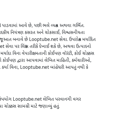
પાડવામાં આવે છે, પછી ભલે વ્યક્ત અથવા ગર્ભિત.
ંપાદકીય નિયંત્રણ કસરત અને ચોકસાઈ, વિશ્વસનીયતા
જૂઆત બનાવે છે Looptube.net સેવા. ઉપરોક્ત મર્યાદિત
વા પર લિંક્સ તરીકે દેખાઈ શકે છે, અથવા ઉત્પાદનો
ાદા વિના વેપારીક્ષમતાની કોઈપણ વૉરંટી, કોઈ ચોક્કસ
 કોઈપણ દ્વારા આપવામાં લેખિત માહિતી, કર્મચારીઓ,
િત કર્યા વિના, Looptube.net બાંહેધરી આપતું નથી કે
કોઇ ઉપયોગ Looptube.net લેખિત પરવાનગી વગર
ચોક્કસ સામગ્રી માટે જણાવ્યું હતું.