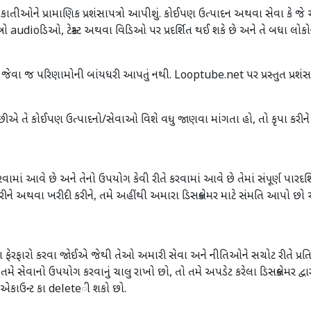
ાકાતીઓને પ્રામાણિક પ્રશંસાપત્રો આપીશું. કોઈપણ ઉત્પાદન અથવા સેવા કે જ
પત્રો audioડિઓ, ટેક્સ્ટ અથવા વિડિઓ પર પ્રદર્શિત થઈ શકે છે અને તે બધા લ
જેવા જ પરિણામોની બાંયધરી આપતું નથી. Looptube.net પર પ્રસ્તુત પ્રશંસાપત
ીએ છીએ તે કોઈપણ ઉત્પાદનો/સેવાઓ વિશે વધુ જાણવા માંગતા હો, તો કૃપા કરીને
વામાં આવે છે અને તેનો ઉપયોગ કેવી રીતે કરવામાં આવે છે તેમાં સંપૂર્ણ પારદર્શિ
કરીને અથવા ખરીદી કરીને, તમે અહીંથી અમારા ડિસક્લેમર માટે સંમતિ આપો છ
રફારો કરવા જોઈએ જેથી તેઓ અમારી સેવા અને નીતિઓને સચોટ રીતે પ્રતિબિંબિ
, જો તમે સેવાનો ઉપયોગ કરવાનું ચાલુ રાખો છો, તો તમે અપડેટ કરેલા ડિસક્લેમ
ં એકાઉન્ટ કા deleteી શકો છો.