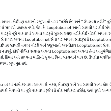
અથવા કોઈપણ પ્રકારની રજૂઆતો વગર “તરીકે છે” અને “ ઉપલબ્ધ તરીકે” પૂરી 
વામાં સામગ્રી પ્રકાશક નથી; જેમ કે, Looptube.net આવી સામગ્રી પર કોઈ સ
 મારફતે પૂરી પાડવામાં અથવા મારફતે સુલભ ચલણ તરીકે કોઈ વોરંટી અથવા ર
સેવા પર અથવા Looptube.net સેવા પર અથવા સાઇટ્સ કે Looptube.net સે
પણ સામગ્રી તમામ વોરંટી અને રજૂઆતો અસ્વીકાર Looptube.net સેવા, મર્ય
લંઘન ન કરવું. કોઈ મૌખિક સલાહ અથવા Looptube.net અથવા તેના આનુષંગિકો
 કિંમત અને પ્રાપ્યતા માહિતી સૂચના વિના બદલવાને પાત્ર છે. ઉપરોક્ત મર્યાદ
ા ભૂલ મુક્ત હશે.
e.net માં નક્કી કરવામાં આવ્યા છે. નકલ, વિતરણ અને આ સામગ્રી અન્ય 
નિયમનો માં પૂરી પાડવામાં (જેમ કે ક્વોટ અધિકાર તરીકે), જ્યાં સુધી અન્યથા 