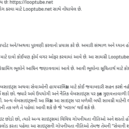
ાય છે: https://looptube.net
યોગ કરવા માટે Looptube.net સાથે નોંધાયેલ છે.
ેટ અને/અથવા પુરવણી કરવાનો પ્રયાસ કરે છે. અમારી સંભાળ અને ધ્યાન હોવ
માટે દાવો કોઈપણ ફોર્મ વગર ઓફર કરવામાં આવે છે. આ સામગ્રી Looptube.
્રોગ્રામિંગ ભૂલોને આધિન જણાવવામાં આવે છે. આવી ભૂલોના સૂચિતાર્થ માટ
વેબસાઇટ્સ અથવા સેવાઓની હાયપરલિંક્સ માટે કોઈ જવાબદારી સહન કરશે નહી
કો છો. જ્યારે અમે ઉપયોગી અને નૈતિક વેબસાઇટ્સ પર ફક્ત ગુણવત્તાવાળી લિંક
ણ નથી. અન્ય વેબસાઇટ્સની આ લિંક્સ આ સાઇટ્સ પર મળેલી બધી સામગ્રી માટેન
ાની તક મળે તે પહેલાં આવી શકે છે જે 'ખરાબ' થઈ શકે છે.
ાઇટ છોડો છો, ત્યારે અન્ય સાઇટ્સમાં વિવિધ ગોપનીયતા નીતિઓ અને શરતો હોઈ 
લોડ કરતા પહેલા આ સાઇટ્સની ગોપનીયતા નીતિઓ તેમજ તેમની “સેવાની શ