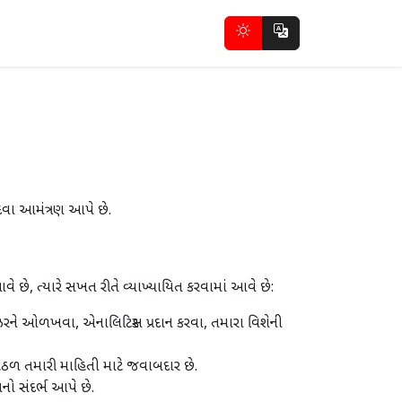
વા આમંત્રણ આપે છે.
 છે, ત્યારે સખત રીતે વ્યાખ્યાયિત કરવામાં આવે છે:
ાઉઝરને ઓળખવા, એનાલિટિક્સ પ્રદાન કરવા, તમારા વિશેની
ેઠળ તમારી માહિતી માટે જવાબદાર છે.
નો સંદર્ભ આપે છે.