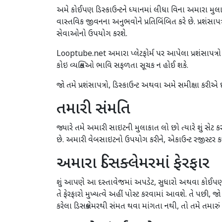
અમે કોઈપણ ડિસ્કાઉન્ટને ધ્યાનમાં લીધા વિના અમારા મુલ
વાસ્તવિક જીવનના અનુભવોને પ્રતિબિંબિત કરે છે. પ્રશંસા
સેવાઓનો ઉપયોગ કરશે.
Looptube.net અમારા પ્લેટફોર્મ પર આપેલા પ્રશંસાપત્રો 
કોઇ વ્યક્તિઓ ભાવિ સફળતા સૂચક ન હોઈ શકે.
જો તમે પ્રશંસાપત્રો, ડિસ્કાઉન્ટ અથવા અમે સમીક્ષા કર
તમારી સંમતિ
જ્યારે તમે અમારી સાઇટની મુલાકાત લો છો ત્યારે શું સેટ કર
છે. અમારી વેબસાઇટનો ઉપયોગ કરીને, એકાઉન્ટ રજીસ્ટર 
અમારા ડિસક્લેમરમાં ફેરફાર
શું આપણે આ દસ્તાવેજમાં અપડેટ, સુધારો અથવા કોઈપણ ફે
તે ફેરફારો મુખ્યત્વે અહીં પોસ્ટ કરવામાં આવશે. તે પછી
કરેલા ડિસક્લેમરથી સંમત થવા માંગતા નથી, તો તમે તમારુ