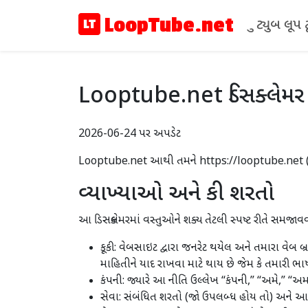
LoopTube.net
યુ ટ્યુબ લ
Looptube.net ડિસક્લેમર 
2026-06-24 પર અપડેટ
Looptube.net આથી તમને https://looptube.net (“ 
વ્યાખ્યાઓ અને કી શરતો
આ ડિસક્લેમરમાં વસ્તુઓને શક્ય તેટલી સ્પષ્ટ રીતે સમજા
કૂકી: વેબસાઇટ દ્વારા જનરેટ થયેલ અને તમારા વેબ બ
માહિતીને યાદ રાખવા માટે થાય છે જેમ કે તમારી 
કંપની: જ્યારે આ નીતિ ઉલ્લેખ “કંપની,” “અમે,” “
સેવા: સંબંધિત શરતો (જો ઉપલબ્ધ હોય તો) અને આ પ્