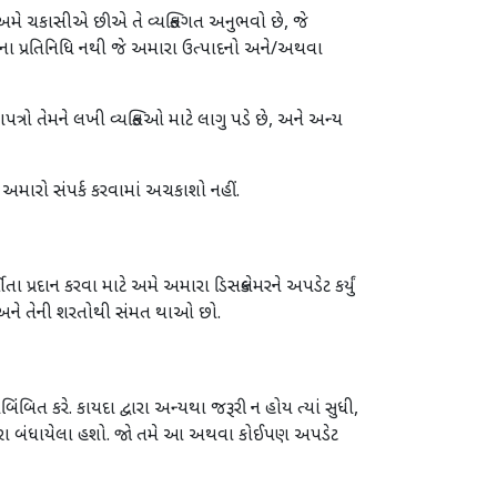
ે અમે ચકાસીએ છીએ તે વ્યક્તિગત અનુભવો છે, જે
ોકોના પ્રતિનિધિ નથી જે અમારા ઉત્પાદનો અને/અથવા
્રો તેમને લખી વ્યક્તિઓ માટે લાગુ પડે છે, અને અન્ય
 અમારો સંપર્ક કરવામાં અચકાશો નહીં.
તા પ્રદાન કરવા માટે અમે અમારા ડિસક્લેમરને અપડેટ કર્યું
ો અને તેની શરતોથી સંમત થાઓ છો.
ત કરે. કાયદા દ્વારા અન્યથા જરૂરી ન હોય ત્યાં સુધી,
ર દ્વારા બંધાયેલા હશો. જો તમે આ અથવા કોઈપણ અપડેટ