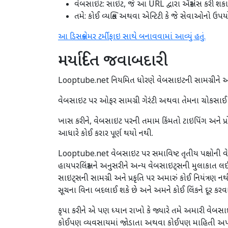
વેબસાઇટ: સાઇટ, જે આ URL દ્વારા ઍક્સેસ કરી શક
તમે: કોઈ વ્યક્તિ અથવા એન્ટિટી કે જે સેવાઓનો ઉપ
આ ડિસક્લેમર ટર્મીફાઇ સાથે બનાવવામાં આવ્યું હતું.
મર્યાદિત જવાબદારી
Looptube.net નિયમિત ધોરણે વેબસાઇટની સામગ્રીને અપડ
વેબસાઇટ પર ઓફર સામગ્રી ગેરંટી અથવા તેમના ચોકસાઈ 
ખાસ કરીને, વેબસાઇટ પરની તમામ કિંમતો ટાઇપિંગ અને પ
આધારે કોઈ કરાર પૂર્ણ થયો નથી.
Looptube.net વેબસાઇટ પર સમાવિષ્ટ તૃતીય પક્ષોની 
હાયપરલિંક્સને અનુસરીને અન્ય વેબસાઇટ્સની મુલાકાત લઈ શ
સાઇટ્સની સામગ્રી અને પ્રકૃતિ પર અમારું કોઈ નિયંત્ર
સૂચના વિના બદલાઈ શકે છે અને અમને કોઈ લિંકને દૂર કરવ
કૃપા કરીને એ પણ ધ્યાન રાખો કે જ્યારે તમે અમારી વેબસ
કોઈપણ વ્યવસાયમાં જોડાતા અથવા કોઈપણ માહિતી અપ