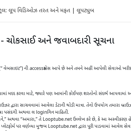
ૂપ ટૂલ: લૂપ વિડિઓઝ તરત અને મફત | લૂપટ્યુબ
- ચોકસાઈ અને જવાબદારી સૂચના
વેબસાઇટ”) ની accessક્સેસ આપે છે અને તમને અહીં આપેલી સેવાઓ ખરીદ
વવામાં મદદ કરવા માટે, જ્યારે પણ આમાંની કોઈપણ શરતોનો સંદર્ભ આપવામાં આવે
્રાઉઝર દ્વારા સાચવવામાં આવેલા ડેટાની થોડી માત્રા. તેનો ઉપયોગ તમારા બ્ર
ભાષા પસંદગી અથવા લ loginગિન માહિતી.
અમને,” અથવા “અમારા,” તે Looptube.net ઉલ્લેખ કરે છે, કે આ અસ્વીકરણ હ
લેટફોર્મ પર વર્ણવ્યા મુજબ Looptube.net દ્વારા પૂરી પાડવામાં આવેલ સેવા