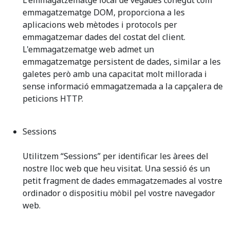
L'emmagatzematge local de vegades conegut com
emmagatzematge DOM, proporciona a les
aplicacions web mètodes i protocols per
emmagatzemar dades del costat del client.
L'emmagatzematge web admet un
emmagatzematge persistent de dades, similar a les
galetes però amb una capacitat molt millorada i
sense informació emmagatzemada a la capçalera de
peticions HTTP.
Sessions
Utilitzem “Sessions” per identificar les àrees del
nostre lloc web que heu visitat. Una sessió és un
petit fragment de dades emmagatzemades al vostre
ordinador o dispositiu mòbil pel vostre navegador
web.