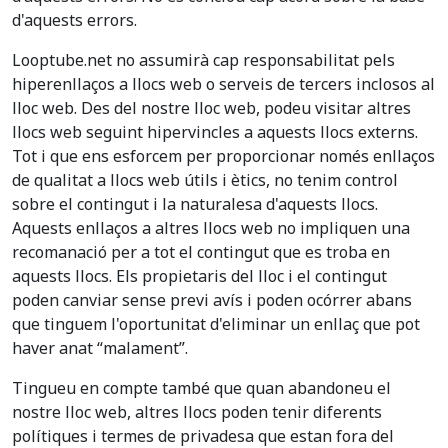
d'aquests errors.
Looptube.net no assumirà cap responsabilitat pels
hiperenllaços a llocs web o serveis de tercers inclosos al
lloc web. Des del nostre lloc web, podeu visitar altres
llocs web seguint hipervincles a aquests llocs externs.
Tot i que ens esforcem per proporcionar només enllaços
de qualitat a llocs web útils i ètics, no tenim control
sobre el contingut i la naturalesa d'aquests llocs.
Aquests enllaços a altres llocs web no impliquen una
recomanació per a tot el contingut que es troba en
aquests llocs. Els propietaris del lloc i el contingut
poden canviar sense previ avís i poden ocórrer abans
que tinguem l'oportunitat d'eliminar un enllaç que pot
haver anat “malament”.
Tingueu en compte també que quan abandoneu el
nostre lloc web, altres llocs poden tenir diferents
polítiques i termes de privadesa que estan fora del