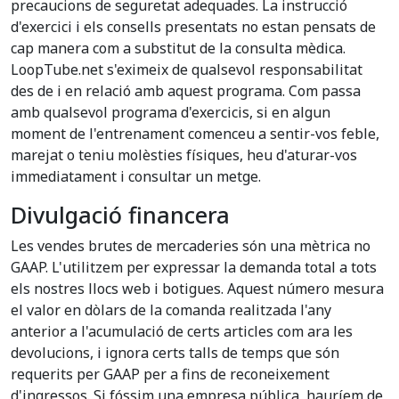
precaucions de seguretat adequades. La instrucció
d'exercici i els consells presentats no estan pensats de
cap manera com a substitut de la consulta mèdica.
LoopTube.net s'eximeix de qualsevol responsabilitat
des de i en relació amb aquest programa. Com passa
amb qualsevol programa d'exercicis, si en algun
moment de l'entrenament comenceu a sentir-vos feble,
marejat o teniu molèsties físiques, heu d'aturar-vos
immediatament i consultar un metge.
Divulgació financera
Les vendes brutes de mercaderies són una mètrica no
GAAP. L'utilitzem per expressar la demanda total a tots
els nostres llocs web i botigues. Aquest número mesura
el valor en dòlars de la comanda realitzada l'any
anterior a l'acumulació de certs articles com ara les
devolucions, i ignora certs talls de temps que són
requerits per GAAP per a fins de reconeixement
d'ingressos. Si fóssim una empresa pública, hauríem de