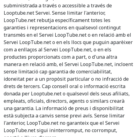
subministrada a través o accessible a través de
Looptube.net Servei. Sense limitar l'anterior,
LoopTube.net rebutja específicament totes les
garanties i representacions en qualsevol contingut
transmès en el Servei LoopTube.net o en relació amb el
Servei LoopTube.net o en els llocs que puguin aparèixer
com a enllaços al Servei LoopTube.net, o en els
productes proporcionats com a part, o d'una altra
manera en relació amb, el Servei LoopTube.net, incloent
sense limitació cap garantia de comerciabilitat,
idoneïtat per a un propòsit particular o no infracció de
drets de tercers. Cap consell oral o informació escrita
donada per Looptube.net o qualsevol dels seus afiliats,
empleats, oficials, directors, agents o similars crearà
una garantia. La informació de preus i disponibilitat
està subjecta a canvis sense previ avís. Sense limitar
l'anterior, LoopTube.net no garanteix que el Servei
LoopTube.net sigui ininterromput, no corromput,