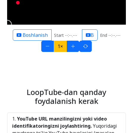
Boshlanish
B
Start --:--.---
End --:--.---
1×
LoopTube-dan qanday
foydalanish kerak
YouTube URL manzilingizni yoki video
identifikatoringizni joylashtiring.
Yuqoridagi