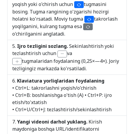
yoqish yoki o'chirish uchun
tugmasini
bosing. Tugma rangining o'zgarishi hozirgi
holatni ko'rsatadi. Moviy tugma
takrorlash
yoqilganini, kulrang tugma esa
o'chirilganini anglatadi.
Ijro tezligini sozlang.
Sekinlashtirish yoki
tezlashtirish uchun
va
tugmalaridan foydalaning (0,25×—4×). Joriy
tezligingiz markazda ko'rsatiladi.
Klaviatura yorliqlaridan foydalaning
• Ctrl+L: takrorlashni yoqish/o'chirish
• Ctrl+B: boshlanishga o'tish (A) • Ctrl+P: ijro
etish/to'xtatish
• Ctrl+U/Ctrl+J: tezlashtirish/sekinlashtirish
Yangi videoni darhol yuklang.
Kirish
maydoniga boshqa URL/identifikatorni