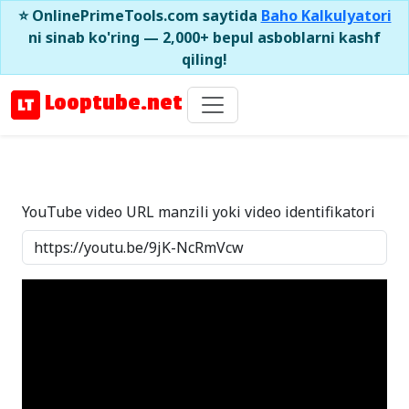
⭐ OnlinePrimeTools.com saytida
Baho Kalkulyatori
ni sinab ko'ring — 2,000+ bepul asboblarni kashf
qiling!
Looptube.net
YouTube video URL manzili yoki video identifikatori