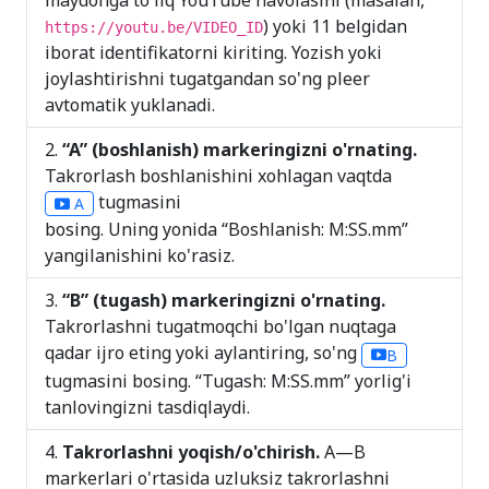
maydonga to'liq YouTube havolasini (masalan,
) yoki 11 belgidan
https://youtu.be/VIDEO_ID
iborat identifikatorni kiriting. Yozish yoki
joylashtirishni tugatgandan so'ng pleer
avtomatik yuklanadi.
“A” (boshlanish) markeringizni o'rnating.
Takrorlash boshlanishini xohlagan vaqtda
tugmasini
A
bosing. Uning yonida “Boshlanish: M:SS.mm”
yangilanishini ko'rasiz.
“B” (tugash) markeringizni o'rnating.
Takrorlashni tugatmoqchi bo'lgan nuqtaga
qadar ijro eting yoki aylantiring, so'ng
B
tugmasini bosing. “Tugash: M:SS.mm” yorlig'i
tanlovingizni tasdiqlaydi.
Takrorlashni yoqish/o'chirish.
A—B
markerlari o'rtasida uzluksiz takrorlashni