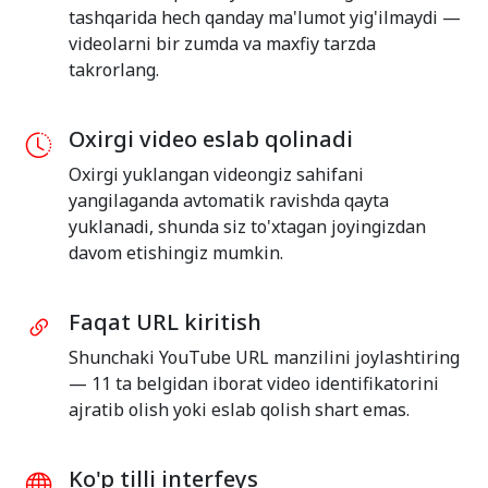
tashqarida hech qanday ma'lumot yig'ilmaydi —
videolarni bir zumda va maxfiy tarzda
takrorlang.
Oxirgi video eslab qolinadi
Oxirgi yuklangan videongiz sahifani
yangilaganda avtomatik ravishda qayta
yuklanadi, shunda siz to'xtagan joyingizdan
davom etishingiz mumkin.
Faqat URL kiritish
Shunchaki YouTube URL manzilini joylashtiring
— 11 ta belgidan iborat video identifikatorini
ajratib olish yoki eslab qolish shart emas.
Ko'p tilli interfeys