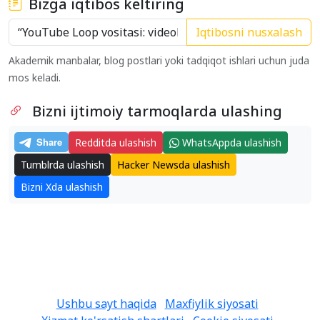
Bizga iqtibos keltiring
Iqtibosni nusxalash
Akademik manbalar, blog postlari yoki tadqiqot ishlari uchun juda
mos keladi.
Bizni ijtimoiy tarmoqlarda ulashing
Redditda ulashish
WhatsAppda ulashish
Tumblrda ulashish
Hacker Newsda ulashish
Bizni Xda ulashish
Ushbu sayt haqida
Maxfiylik siyosati