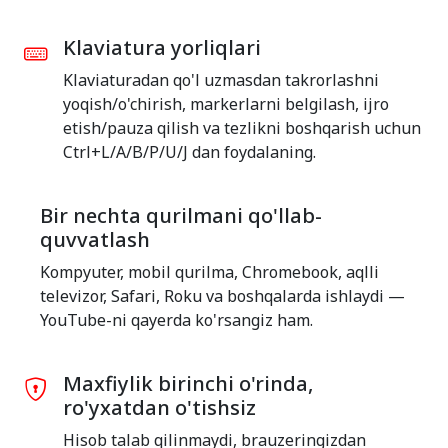
Klaviatura yorliqlari
Klaviaturadan qo'l uzmasdan takrorlashni
yoqish/o'chirish, markerlarni belgilash, ijro
etish/pauza qilish va tezlikni boshqarish uchun
Ctrl+L/A/B/P/U/J dan foydalaning.
Bir nechta qurilmani qo'llab-
quvvatlash
Kompyuter, mobil qurilma, Chromebook, aqlli
televizor, Safari, Roku va boshqalarda ishlaydi —
YouTube-ni qayerda ko'rsangiz ham.
Maxfiylik birinchi o'rinda,
ro'yxatdan o'tishsiz
Hisob talab qilinmaydi, brauzeringizdan