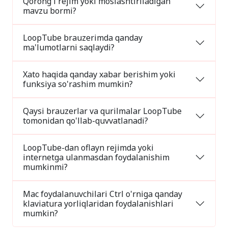
Qorong'i rejim yoki moslashtiriladigan
mavzu bormi?
LoopTube brauzerimda qanday
ma'lumotlarni saqlaydi?
Xato haqida qanday xabar berishim yoki
funksiya so'rashim mumkin?
Qaysi brauzerlar va qurilmalar LoopTube
tomonidan qo'llab-quvvatlanadi?
LoopTube-dan oflayn rejimda yoki
internetga ulanmasdan foydalanishim
mumkinmi?
Mac foydalanuvchilari Ctrl o'rniga qanday
klaviatura yorliqlaridan foydalanishlari
mumkin?