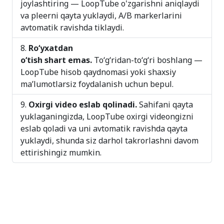
joylashtiring — LoopTube o'zgarishni aniqlaydi
va pleerni qayta yuklaydi, A/B markerlarini
avtomatik ravishda tiklaydi.
Roʻyxatdan
oʻtish shart emas.
Toʻgʻridan-toʻgʻri boshlang —
LoopTube hisob qaydnomasi yoki shaxsiy
maʼlumotlarsiz foydalanish uchun bepul.
Oxirgi video eslab qolinadi.
Sahifani qayta
yuklaganingizda, LoopTube oxirgi videongizni
eslab qoladi va uni avtomatik ravishda qayta
yuklaydi, shunda siz darhol takrorlashni davom
ettirishingiz mumkin.