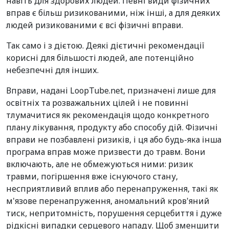
навіть для здорових людей. Певні види фізичних
вправ є більш ризикованими, ніж інші, а для деяких
людей ризикованими є всі фізичні вправи.
Так само і з дієтою. Деякі дієтичні рекомендації
корисні для більшості людей, але потенційно
небезпечні для інших.
Вправи, надані LoopTube.net, призначені лише для
освітніх та розважальних цілей і не повинні
тлумачитися як рекомендація щодо конкретного
плану лікування, продукту або способу дій. Фізичні
вправи не позбавлені ризиків, і ця або будь-яка інша
програма вправ може призвести до травм. Вони
включають, але не обмежуються ними: ризик
травми, погіршення вже існуючого стану,
несприятливий вплив або перенапруження, такі як
м'язове перенапруження, аномальний кров'яний
тиск, непритомність, порушення серцебиття і дуже
рідкісні випадки серцевого нападу. Щоб зменшити