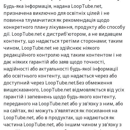
Будь-яка інформація, надана LoopTube.net,
призначена виключно для освітніх цілей і не
повинна тлумачитися як рекомендація щодо
конкретного плану лікування, продукту або способу
дії. LoopTube.net є дистриб'ютором, а не видавцем
контенту, що надається третіми сторонами; таким
чином, LoopTube.net не здійснює ніякого
редакційного контролю над таким контентом і не
дає ніяких гарантій або заяв щодо точності,
надійності або актуальності будь-якої інформації
або освітнього контенту, що надається через або
доступний через LoopTube.net.Без обмеження
вищесказаного, LoopTube.net відмовляється від усіх
гарантій і запевнень щодо будь-якого контенту,
переданого на LoopTube.net або у зв'язку з ним, або
на сайтах, які можуть з'являтися як посилання на
LoopTube.net, або в продуктах, що надаються як
частина LoopTube.net, або іншим чином у зв'язку з