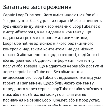
Загальне застереження
Сервіс LoopTube.net і його вміст надаються "як є" і
"як доступно" без будь-яких гарантій або запевнень
будь-якого виду, явних або неявних. LoopTube.net є
дистриб'ютором, а не видавцем контенту, що
надається третіми сторонами; таким чином,
LoopTube.net не здійснює ніякого редакційного
контролю над таким контентом і не дає ніяких
гарантій або запевнень щодо точності, надійності
або актуальності будь-якої інформації, контенту,
послуг або товарів, що надаються через або доступні
через сервіс LoopTube.net. Без обмеження
вищесказаного, LoopTube.net відмовляється від усіх
гарантій і запевнень щодо будь-якого контенту,
переданого через сервіс LoopTube.net або у зв'язку з
ним, або на сайтах, які можуть з'являтися як
посилання на сервіс LoopTube.net, або в продуктах,
що надаються як частина або іншим чином у зв'язку