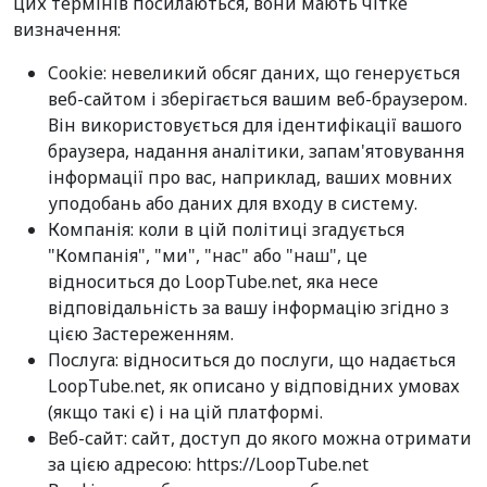
цих термінів посилаються, вони мають чітке
визначення:
Cookie: невеликий обсяг даних, що генерується
веб-сайтом і зберігається вашим веб-браузером.
Він використовується для ідентифікації вашого
браузера, надання аналітики, запам'ятовування
інформації про вас, наприклад, ваших мовних
уподобань або даних для входу в систему.
Компанія: коли в цій політиці згадується
"Компанія", "ми", "нас" або "наш", це
відноситься до LoopTube.net, яка несе
відповідальність за вашу інформацію згідно з
цією Застереженням.
Послуга: відноситься до послуги, що надається
LoopTube.net, як описано у відповідних умовах
(якщо такі є) і на цій платформі.
Веб-сайт: сайт, доступ до якого можна отримати
за цією адресою: https://LoopTube.net