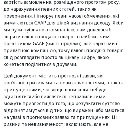
вартість замовлення, розміщеного протягом року,
до нарахування певних статей, таких як
повернення, і ігнорує певні часові обмеження, які
вимагаються GAAP для цілей визнання доходу. Якби
ми були публічною компанією, нам довелося б
звіряти валові продажі товарів з найближчим
показником GAAP (чисті продажі), але наразі ми є
приватною компанією, тому валові продажі товарів
слід розглядати просто як цікаву цифру, якою
хочеться поділитися з друзями.
Цей документ містить прогнозні заяви, які
пов'язані з ризиками та невизначеностями, а також
припущеннями, які, якщо вони коли-небудь
здійсняться або виявляться неправильними,
можуть призвести до того, що результати суттєво
відрізнятимуться від тих, що виражені або маються
на увазі в прогнозних заявах та припущеннях. Ці
ризики та невизначеності включають, але не