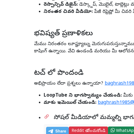
రెస్పాన్సివ్ డిజైన్:
డెస్క్టాప్, మొబైల్, టాబ్లెట్లు 
నిరంతర చివరి వీడియో:
పేజీ రిఫ్రెష్లో మీ చ
భవిష్యత్ ప్రణాళికలు
మేము నిరంతరం లూప్ట్యూబ్ను మెరుగుపరుస్తున్నాము.
కాషింగ్ ఉన్నాయి. వేచి ఉండండి మరియు మీ ఆలోచ
టచ్ లో పొందండి
అభిప్రాయం లేదా ప్రశ్నలు ఉన్నాయా?
baghrash19
LoopTube ని భాగస్వామ్యం చేయండి:
మీకు 
మాకు ఇమెయిల్ చేయండి:
baghrash1985@
సోషల్ మీడియాలో మమ్మల్ని భాగ
Reddit లో పంచుకోండి
WhatsApp 