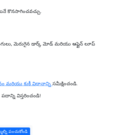
చోటనే కొనసాగించవచ్చు.
గులు, మెరుగైన డార్క్ మోడ్ మరియు ఆఫ్లైన్ లూప్
ధానం మరియు
కుకీ విధానాన్ని
సమీక్షించండి.
దాన్ని విస్తరించండి!
్మల్ని పంచుకోండి