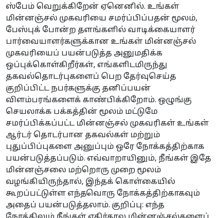
ஸ்பேம் வெறுக்கிறேன் ஏனெனில். உங்கள்
மின்னஞ்சல் முகவரியை சமர்ப்பிப்பதன் மூலம்,
பேஸ்புக் போன்ற தளங்களில் வாடிக்கையாளர்
பார்வையாளர்களுக்கான உங்கள் மின்னஞ்சல்
முகவரியைப் பயன்படுத்த அனுமதிக்க
ஒப்புக்கொள்கிறீர்கள், எங்களிடமிருந்து
தகவல்தொடர்புகளைப் பெற தேர்வுசெய்த
குறிப்பிட்ட நபர்களுக்கு தனிப்பயன்
விளம்பரங்களைக் காண்பிக்கிறோம். ஒழுங்கு
செயலாக்க பக்கத்தின் மூலம் மட்டுமே
சமர்ப்பிக்கப்பட்ட மின்னஞ்சல் முகவரிகள் உங்கள்
ஆர்டர் தொடர்பான தகவல்கள் மற்றும்
புதுப்பிப்புகளை அனுப்பும் ஒரே நோக்கத்திற்காக
பயன்படுத்தப்படும். எவ்வாறாயினும், நீங்கள் இதே
மின்னஞ்சலை மற்றொரு முறை மூலம்
வழங்கியிருந்தால், இந்தக் கொள்கையில்
கூறப்பட்டுள்ள எந்தவொரு நோக்கத்திற்காகவும்
அதைப் பயன்படுத்தலாம். குறிப்பு: எந்த
நேரத்திலும் நீங்கள் எதிர்கால மின்னஞ்சல்களைப்