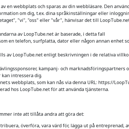
av en webbplats och sparas av din webbläsare. Den används 
rmation om dig, t.ex. dina språkinställningar eller inloggni
aget", "vi", "oss" eller "vår", hänvisar det till LoopTube.n
ndarna av LoopTube.net är baserade, i detta fall
som en telefon, surfplatta, dator eller någon annan enhet 
lls av LoopTube.net enligt beskrivningen i de relativa villk
tävlingssponsorer, kampanj- och marknadsföringspartners o
r kan intressera dig.
et:s webbplats, som kan nås via denna URL: https://LoopT
rerad hos LoopTube.net för att använda tjänsterna.
mmer inte att tillåta andra att göra det:
distribuera, överföra, vara värd för, lägga ut på entreprenad,