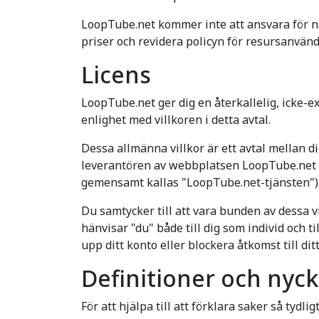
LoopTube.net kommer inte att ansvara för nå
priser och revidera policyn för resursanvän
Licens
LoopTube.net ger dig en återkallelig, icke-ex
enlighet med villkoren i detta avtal.
Dessa allmänna villkor är ett avtal mellan di
leverantören av webbplatsen LoopTube.net o
gemensamt kallas "LoopTube.net-tjänsten")
Du samtycker till att vara bunden av dessa vi
hänvisar "du" både till dig som individ och t
upp ditt konto eller blockera åtkomst till d
Definitioner och nyc
För att hjälpa till att förklara saker så tydli