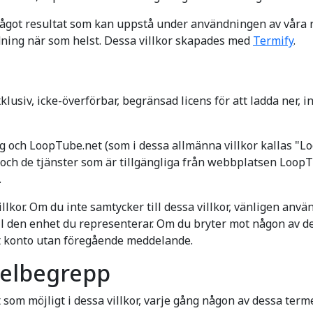
got resultat som kan uppstå under användningen av våra res
dning när som helst. Dessa villkor skapades med
Termify
.
klusiv, icke-överförbar, begränsad licens för att ladda ner, 
g och LoopTube.net (som i dessa allmänna villkor kallas "Loop
ch de tjänster som är tillgängliga från webbplatsen LoopTu
.
llkor. Om du inte samtycker till dessa villkor, vänligen anvä
ill den enhet du representerar. Om du bryter mot någon av des
itt konto utan föregående meddelande.
kelbegrepp
gt som möjligt i dessa villkor, varje gång någon av dessa terme