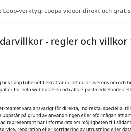
 Loop-verktyg: Loopa videor direkt och grati
rvillkor - regler och villko
hos LoopTube.net bekräftar du att du är överens om och bun
r gäller för hela webbplatsen och alla e-postmeddelanden e
amet vara ansvarigt för direkta, indirekta, speciella, tillf
, som uppstår på grund av användningen eller oförmågan att 
ad representant har informerats om möjligheten till sådan
rvice, reparation eller korrigering av utrustning eller data,