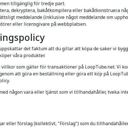
en tillgänglig för tredje part.
ntera, dekryptera, bakåtkompilera eller bakåtkonstruera nå
erättsligt meddelande (inklusive något meddelande om uppho
ntörer eller licensgivare på webbplatsen.
ingspolicy
pskattar det faktum att du gillar att köpa de saker vi bygger.
köper våra produkter.
villkor som gäller för transaktioner på LoopTube.net. Vi k
t genom att göra en beställning eller göra ett köp på LoopTub
licy.
d någon vara eller tjänst som vi tillhandahåller, tveka inte
gar eller förslag (kollektivt, "Förslag") som du tillhandahå