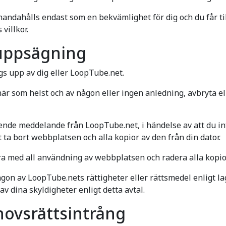
llhandahålls endast som en bekvämlighet för dig och du får t
villkor.
uppsägning
sägs upp av dig eller LoopTube.net.
är som helst och av någon eller ingen anledning, avbryta el
nde meddelande från LoopTube.net, i händelse av att du int
ta bort webbplatsen och alla kopior av den från din dator.
a med all användning av webbplatsen och radera alla kopior
on av LoopTube.nets rättigheter eller rättsmedel enligt lag 
av dina skyldigheter enligt detta avtal.
ovsrättsintrång