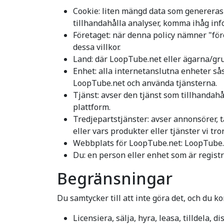
Cookie: liten mängd data som genereras 
tillhandahålla analyser, komma ihåg info
Företaget: när denna policy nämner "föret
dessa villkor.
Land: där LoopTube.net eller ägarna/gru
Enhet: alla internetanslutna enheter så
LoopTube.net och använda tjänsterna.
Tjänst: avser den tjänst som tillhandahå
plattform.
Tredjepartstjänster: avser annonsörer, 
eller vars produkter eller tjänster vi tro
Webbplats för LoopTube.net: LoopTube.n
Du: en person eller enhet som är regist
Begränsningar
Du samtycker till att inte göra det, och du ko
Licensiera, sälja, hyra, leasa, tilldela, 