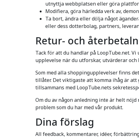
utnyttja webbplatsen eller göra plattform
Modifiera, göra härledda verk av, demo
Ta bort, ändra eller dölja något ägand
eller dess dotterbolag, partners, levera
Retur- och återbetaln
Tack för att du handlar på LoopTube.net. Vi up
upplevelse när du utforskar, utvärderar och 
Som med alla shoppingupplevelser finns det 
tillåter. Det viktigaste att komma ihåg är at
tillsammans med LoopTube.nets sekretesspo
Om du av någon anledning inte är helt nöjd me
problem som du har med vår produkt.
Dina förslag
All feedback, kommentarer, idéer, förbättrin