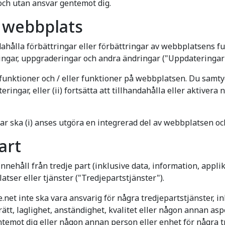
och utan ansvar gentemot dig.
 webbplats
dahålla förbättringar eller förbättringar av webbplatsens fun
ringar, uppgraderingar och andra ändringar ("Uppdateringar"
 funktioner och / eller funktioner på webbplatsen. Du samty
eringar, eller (ii) fortsätta att tillhandahålla eller aktivera
ar ska (i) anses utgöra en integrerad del av webbplatsen och (
art
t innehåll från tredje part (inklusive data, information, appl
latser eller tjänster ("Tredjepartstjänster").
.net inte ska vara ansvarig för några tredjepartstjänster, i
rätt, laglighet, anständighet, kvalitet eller någon annan asp
ntemot dig eller någon annan person eller enhet för några t