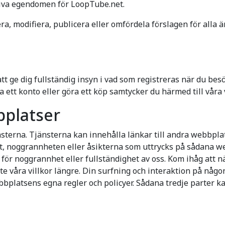
siva egendomen för LoopTube.net.
ra, modifiera, publicera eller omfördela förslagen för alla
att ge dig fullständig insyn i vad som registreras när du be
ett konto eller göra ett köp samtycker du härmed till våra v
bplatser
nsterna. Tjänsterna kan innehålla länkar till andra webbplat
let, noggrannheten eller åsikterna som uttrycks på sådana 
 för noggrannhet eller fullständighet av oss. Kom ihåg att n
nte våra villkor längre. Din surfning och interaktion på nå
bbplatsens egna regler och policyer. Sådana tredje parter k