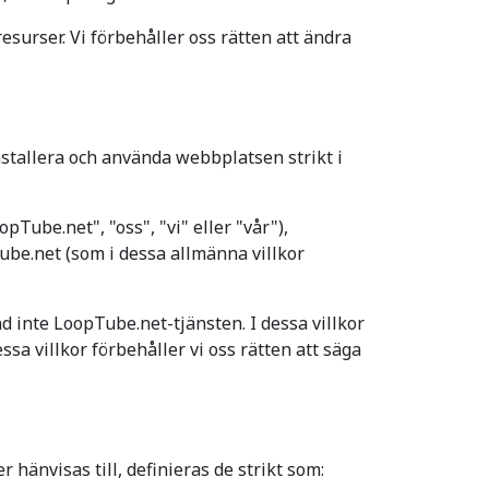
urser. Vi förbehåller oss rätten att ändra
installera och använda webbplatsen strikt i
Tube.net", "oss", "vi" eller "vår"),
be.net (som i dessa allmänna villkor
nd inte LoopTube.net-tjänsten. I dessa villkor
sa villkor förbehåller vi oss rätten att säga
r hänvisas till, definieras de strikt som: