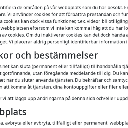
ntifiera de områden på vår webbplats som du har besökt. En 
are. Vi använder cookies för att förbättra prestandan och f
ookies kan dock vissa funktioner, t.ex. videor, bli otillgän
webbplatsen eftersom vi inte kan komma ihåg att du har log
 av cookies. Om du inaktiverar cookies kan det dock hända at
et. Vi placerar aldrig personligt identifierbar information i
llkor och bestämmelser
et kan sluta (permanent eller tillfälligt) tillhandahålla tjä
get gottfinnande, utan föregående meddelande till dig. Du ka
et när du slutar använda tjänsten. Du bekräftar och samtyck
n att komma åt tjänsten, dina kontouppgifter eller filer elle
r vi att lägga upp ändringarna på denna sida och/eller upp
bplats
a, avbryta eller avbryta, tillfälligt eller permanent, webbp