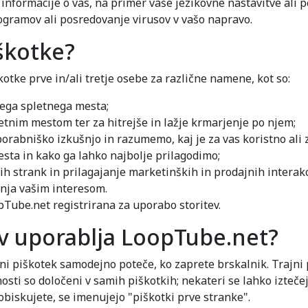
a informacije o vas, na primer vaše jezikovne nastavitve ali 
rogramov ali posredovanje virusov v vašo napravo.
škotke?
ke prve in/ali tretje osebe za različne namene, kot so:
šega spletnega mesta;
etnim mestom ter za hitrejše in lažje krmarjenje po njem;
rabniško izkušnjo in razumemo, kaj je za vas koristno ali 
sta in kako ga lahko najbolje prilagodimo;
 strank in prilagajanje marketinških in prodajnih interakci
anja vašim interesom.
oopTube.net registrirana za uporabo storitev.
ov uporablja LoopTube.net?
Sejni piškotek samodejno poteče, ko zaprete brskalnik. Trajni
osti so določeni v samih piškotkih; nekateri se lahko izteče
 obiskujete, se imenujejo "piškotki prve stranke".