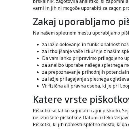
brskalnik, zagotovila analitiko, si zapomnil
varni in jih ni mogoče uporabiti za zagon p
Zakaj uporabljamo pi
Na našem spletnem mestu uporabljamo piškot
za lažje delovanje in funkcionalnost na
za izboljšanje vaše izkušnje z našim spl
Da vam lahko pripravimo prilagojeno upo
za analizo uporabe našega spletnega me
za prepoznavanje prihodnjih potencialnih
za lažje prilagajanje spletnega oglašev
Vi: fizična ali pravna oseba, ki je pri L
Katere vrste piškotk
Piškotki so lahko sejni ali trajni piškotki. 
ne izbrišete piškotkov. Datumi izteka veljavn
Piškotki, ki jih namesti spletno mesto, ki ga