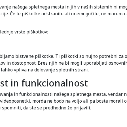
vanje našega spletnega mesta in jih v naših sistemih ni mog
ije. Če te piškotke odstranite ali onemogočite, ne moremo z
dnje vrste piškotkov:
jamo bistvene piškotke. Ti piškotki so nujno potrebni za o
ov in dostopnost. Brez njih ne bi mogli uporabljati osnovnih
lahko vpliva na delovanje spletnih strani.
ost in funkcionalnost
elovanja in funkcionalnosti našega spletnega mesta, vendar 
o videoposnetki, morda ne bodo na voljo ali pa boste morali
 spomniti, da ste se predhodno že prijavili.