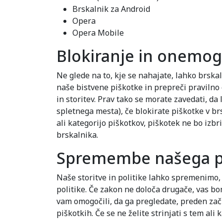
Brskalnik za Android
Opera
Opera Mobile
Blokiranje in onemog
Ne glede na to, kje se nahajate, lahko brska
naše bistvene piškotke in prepreči pravilno
in storitev. Prav tako se morate zavedati, d
spletnega mesta), če blokirate piškotke v b
ali kategorijo piškotkov, piškotek ne bo izbr
brskalnika.
Spremembe našega pra
Naše storitve in politike lahko spremenimo,
politike. Če zakon ne določa drugače, vas bo
vam omogočili, da ga pregledate, preden začn
piškotkih. Če se ne želite strinjati s tem al