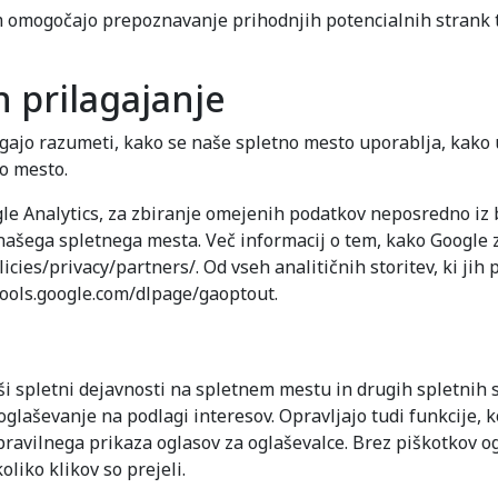
m omogočajo prepoznavanje prihodnjih potencialnih strank t
n prilagajanje
agajo razumeti, kako se naše spletno mesto uporablja, kako 
o mesto.
gle Analytics, za zbiranje omejenih podatkov neposredno i
ega spletnega mesta. Več informacij o tem, kako Google zbi
ies/privacy/partners/. Od vseh analitičnih storitev, ki jih 
tools.google.com/dlpage/gaoptout.
i spletni dejavnosti na spletnem mestu in drugih spletnih sto
t oglaševanje na podlagi interesov. Opravljajo tudi funkcij
pravilnega prikaza oglasov za oglaševalce. Brez piškotkov o
oliko klikov so prejeli.