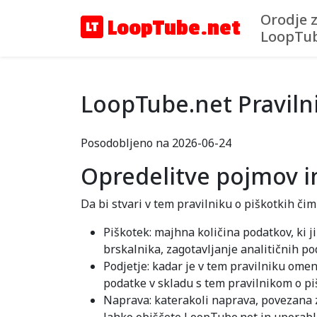
Orodje 
LoopTube.net
LoopTu
LoopTube.net Pravilni
Posodobljeno na 2026-06-24
Opredelitve pojmov in 
Da bi stvari v tem pravilniku o piškotkih čim b
Piškotek: majhna količina podatkov, ki j
brskalnika, zagotavljanje analitičnih po
Podjetje: kadar je v tem pravilniku omen
podatke v skladu s tem pravilnikom o pi
Naprava: katerakoli naprava, povezana z 