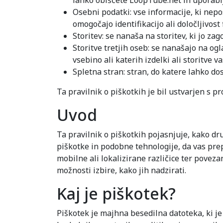
lahko obiščete LoopTube.net in uporablj
Osebni podatki: vse informacije, ki nepo
omogočajo identifikacijo ali določljivost 
Storitev: se nanaša na storitev, ki jo zag
Storitve tretjih oseb: se nanašajo na og
vsebino ali katerih izdelki ali storitve
Spletna stran: stran, do katere lahko d
Ta pravilnik o piškotkih je bil ustvarjen s
Uvod
Ta pravilnik o piškotkih pojasnjuje, kako d
piškotke in podobne tehnologije, da vas pre
mobilne ali lokalizirane različice ter povez
možnosti izbire, kako jih nadzirati.
Kaj je piškotek?
Piškotek je majhna besedilna datoteka, ki j