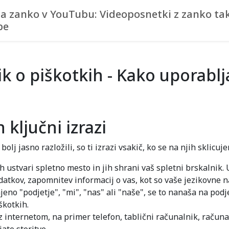
za zanko v YouTubu: Videoposnetki z zanko tak
be
k o piškotkih - Kako uporabl
ključni izrazi
olj jasno razložili, so ti izrazi vsakič, ko se na njih sklicuj
ih ustvari spletno mesto in jih shrani vaš spletni brskalnik
datkov, zapomnitev informacij o vas, kot so vaše jezikovne na
jeno "podjetje", "mi", "nas" ali "naše", se to nanaša na pod
škotkih.
internetom, na primer telefon, tablični računalnik, računal