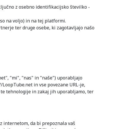
ljučno z osebno identifikacijsko številko -
so na voljo) in na tej platformi.
tnerje ter druge osebe, ki zagotavljajo našo
t", "mi", "nas" in "naše") uporabljajo
://LoopTube.net in vse povezane URL-je,
te tehnologije in zakaj jih uporabljamo, ter
 z internetom, da bi prepoznala vaš