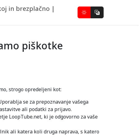
oj in brezplačno |
jamo piškotke
emo, strogo opredeljeni kot:
. Uporablja se za prepoznavanje vašega
stavitve ali podatki za prijavo.
jetje LoopTube.net, ki je odgovorno za vaše
nik ali katera koli druga naprava, s katero