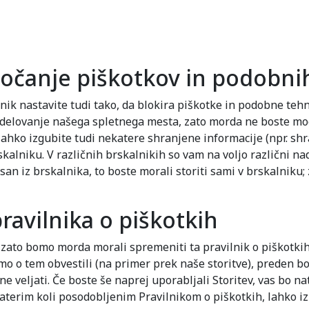
očanje piškotkov in podobnih
lnik nastavite tudi tako, da blokira piškotke in podobne tehn
 delovanje našega spletnega mesta, zato morda ne boste mogl
a lahko izgubite tudi nekatere shranjene informacije (npr. sh
rskalniku. V različnih brskalnikih so vam na voljo različni
isan iz brskalnika, to boste morali storiti sami v brskalniku
vilnika o piškotkih
 zato bomo morda morali spremeniti ta pravilnik o piškotkih
mo o tem obvestili (na primer prek naše storitve), preden bo
e veljati. Če boste še naprej uporabljali Storitev, vas bo n
i katerim koli posodobljenim Pravilnikom o piškotkih, lahko iz