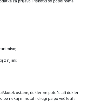
podatke za prijavo. Piškotki so popolnoma
zanimivo;
j z njimi;
 piškotek ostane, dokler ne poteče ali dokler
jo po nekaj minutah, drugi pa po več letih.