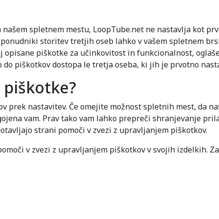
 na našem spletnem mestu, LoopTube.net ne nastavlja kot prv
Ti ponudniki storitev tretjih oseb lahko v vašem spletnem br
raj opisane piškotke za učinkovitost in funkcionalnost, oglaš
 do piškotkov dostopa le tretja oseba, ki jih je prvotno nasta
 piškotke?
 prek nastavitev. Če omejite možnost spletnih mest, da nas
gojena vam. Prav tako vam lahko prepreči shranjevanje prilag
gotavljajo strani pomoči v zvezi z upravljanjem piškotkov.
pomoči v zvezi z upravljanjem piškotkov v svojih izdelkih. Za