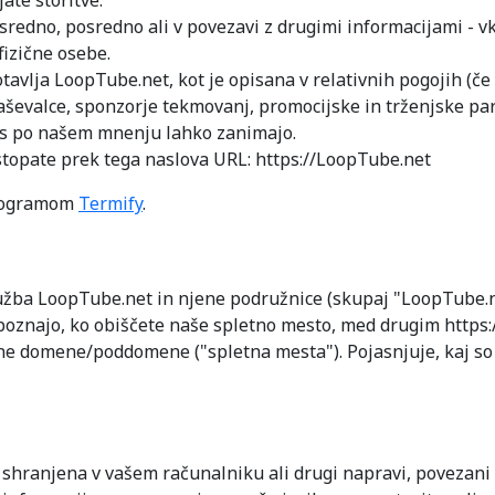
ate storitve.
sredno, posredno ali v povezavi z drugimi informacijami - vk
fizične osebe.
otavlja LoopTube.net, kot je opisana v relativnih pogojih (če 
laševalce, sponzorje tekmovanj, promocijske in trženjske par
 vas po našem mnenju lahko zanimajo.
ostopate prek tega naslova URL: https://LoopTube.net
 programom
Termify
.
ružba LoopTube.net in njene podružnice (skupaj "LoopTube.ne
poznajo, ko obiščete naše spletno mesto, med drugim https
ane domene/poddomene ("spletna mesta"). Pojasnjuje, kaj so 
e shranjena v vašem računalniku ali drugi napravi, povezani