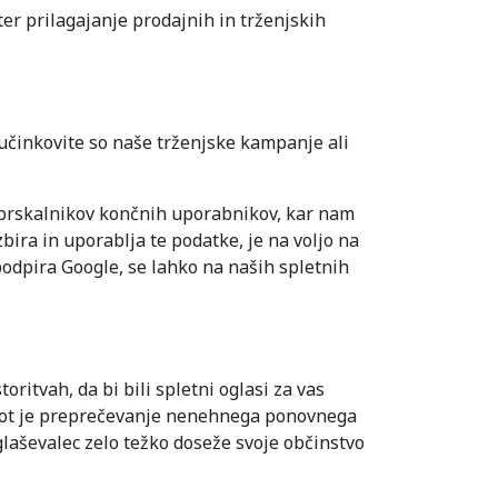
er prilagajanje prodajnih in trženjskih
učinkovite so naše trženjske kampanje ali
z brskalnikov končnih uporabnikov, kar nam
ra in uporablja te podatke, je na voljo na
podpira Google, se lahko na naših spletnih
ritvah, da bi bili spletni oglasi za vas
e, kot je preprečevanje nenehnega ponovnega
glaševalec zelo težko doseže svoje občinstvo