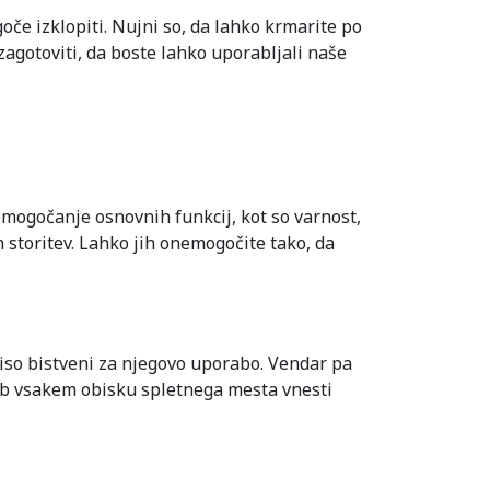
oče izklopiti. Nujni so, da lahko krmarite po
agotoviti, da boste lahko uporabljali naše
mogočanje osnovnih funkcij, kot so varnost,
 storitev. Lahko jih onemogočite tako, da
niso bistveni za njegovo uporabo. Vendar pa
 ob vsakem obisku spletnega mesta vnesti