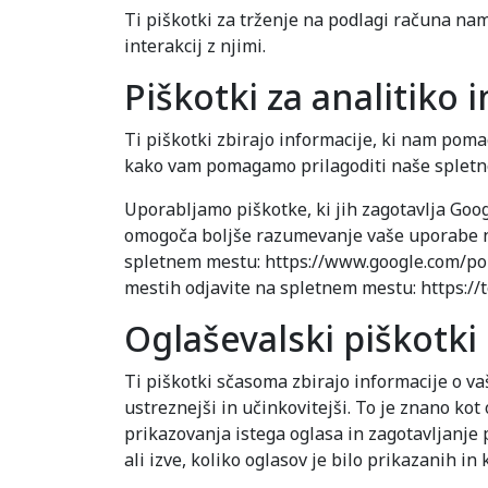
Ti piškotki za trženje na podlagi računa na
interakcij z njimi.
Piškotki za analitiko i
Ti piškotki zbirajo informacije, ki nam pom
kako vam pomagamo prilagoditi naše spletn
Uporabljamo piškotke, ki jih zagotavlja Goo
omogoča boljše razumevanje vaše uporabe naš
spletnem mestu: https://www.google.com/polic
mestih odjavite na spletnem mestu: https://
Oglaševalski piškotki
Ti piškotki sčasoma zbirajo informacije o vaš
ustreznejši in učinkovitejši. To je znano ko
prikazovanja istega oglasa in zagotavljanje 
ali izve, koliko oglasov je bilo prikazanih in k