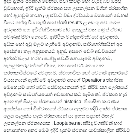
ඉදිරි දැක්ම ප්රකාශ මෙන්ම, ඒවා කවදා හෝ වැරදි බව ඔප්පු
වුවහොත්, ඉදිරි දැක්ම ප්රකාශ සහ උපකල්පන මගින් ප්රකාශිත
හෝ ඇඟවුම් කරන ලද ඒවාට වඩා ද්රව්යමය වශයෙන් වෙනස්
වීමට හේතු විය හැකි හෝ ප්රති results ල අඩංගු වේ. මෙම
අවදානම් සහ අවිනිශ්චිතතාවන්ට ඇතුළත් වන නමුත් ඒවාට
පමණක් සීමා නොවේ, ආර්ථික මන්දගාමිත්වයේ අවදානම,
අධික හෝ අඩු මිලට ගැනීමේ අවදානම, පාරිභෝගිකයින් අප
අපේක්ෂා කළ අනුපාතයට අනුව අපගේ වෙබ් අඩවියෙන්
අන්තර්ජාලය හරහා සාප්පු සවාරි නොයෑමේ අවදානම,
සැපයුම්කරුවන්ගේ හිඟය, නව හෝ වර්ධනය වන
තරඟකාරිත්වයේ අවදානම, ස්වාභාවික හෝ වෙනත් ආකාරයේ
ව්යසනයක් ඇතිවීමේ අවදානම අපගේ Operations තිහාසික
මෙහෙයුම් හෝ වෙබ් සේවාදායකයන් ඉටු කිරීම සහ ලෝකයේ
අවදානම සාමාන්යයෙන් අවසානයකට පැමිණේ. ප්රකාශ හැර
අනෙකුත් සියලුම ප්රකාශයන් historical තිහාසික කාරණය
අපේක්ෂා හෝ විශ්වාසයේ ප්රකාශ ඇතුළුව ඉදිරි දැක්ම ප්රකාශ
ලෙස සැලකිය හැකි ප්රකාශයන් ය; ඉහත සඳහන් ඕනෑම
උපකල්පන ප්රකාශයක් . Looptube.net කිසිදු වගකීමක් භාර
නොගන්නා අතර මෙම ඉදිරි දැක්ම ප්රකාශ යාවත්කාලීන කිරීමට