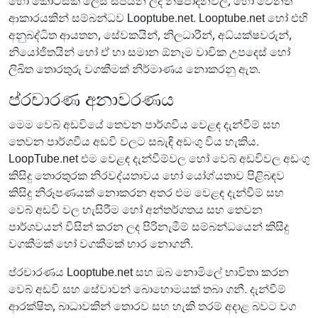
හෝ කොටසක් ලෙස සපයන ලද නිෂ්පාදනවල, හෝ වෙනත්
ආකාරයකින් සම්බන්ධව Looptube.net. Looptube.net හෝ එහි
අනුබද්ධිත ආයතන, සේවකයින්, නිලධාරීන්, අධ්යක්ෂවරුන්,
නියෝජිතයින් හෝ ඒ හා සමාන ඕනෑම වාචික උපදෙස් හෝ
ලිඛිත තොරතුරු වගකීමක් නිර්මාණය නොකරනු ඇත.
ප්රචාරණ අනාවරණය
මෙම වෙබ් අඩවියේ තෙවන පාර්ශවීය වෙළඳ දැන්වීම් සහ
තෙවන පාර්ශවීය අඩවි වලට සබැඳි අඩංගු විය හැකිය.
LoopTube.net එම වෙළඳ දැන්වීම්වල හෝ වෙබ් අඩවිවල අඩංගු
කිසිදු තොරතුරක නිරවද්යතාවය හෝ යෝග්යතාව පිළිබඳව
කිසිදු නිරූපණයක් නොකරන අතර එම වෙළඳ දැන්වීම් සහ
වෙබ් අඩවි වල හැසිරීම හෝ අන්තර්ගතය සහ තෙවන
පාර්ශවයන් විසින් කරන ලද පිරිනැමීම් සම්බන්ධයෙන් කිසිදු
වගකීමක් හෝ වගකීමක් භාර නොගනී.
ප්රචාරණය Looptube.net සහ ඔබ නොමිලේ භාවිතා කරන
වෙබ් අඩවි සහ සේවාවන් බොහොමයක් තබා ගනී. දැන්වීම්
ආරක්ෂිත, බාධාවකින් තොරව සහ හැකි තරම් අදාළ බවට වග