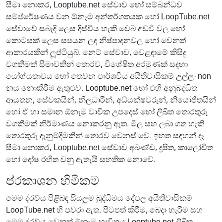
සීමා නොකර, Looptube.net සේවාව හෝ සම්බන්ධව
සම්ප්රේෂණය වන ඕනෑම අන්තර්ගතයක හෝ LoopTube.net
සේවාවේ සබැඳි ලෙස දිස්විය හැකි වෙබ් අඩවි වල හෝ
කොටසක් ලෙස සපයන ලද නිෂ්පාදනවල හෝ වෙනත්
ආකාරයකින් ලූප්ටියුබ්. නෙට් සේවාව, වෙළඳාමේ කිසිදු
වගකීමක් සීමාවකින් තොරව, විශේෂිත අරමුණක් සඳහා
යෝග්යතාවය හෝ තෙවන පාර්ශවීය අයිතිවාසිකම් උල්ලං non
නය නොකිරීම ඇතුළුව. Looptube.net හෝ එහි අනුබද්ධිත
ආයතන, සේවකයින්, නිලධාරීන්, අධ්යක්ෂවරුන්, නියෝජිතයින්
හෝ ඒ හා සමාන ඕනෑම වාචික උපදෙස් හෝ ලිඛිත තොරතුරු
වගකීමක් නිර්මාණය නොකරනු ඇත. මිල සහ ලබා ගත හැකි
තොරතුරු දැනුම්දීමකින් තොරව වෙනස් වේ. ඉහත සඳහන් දෑ
සීමා නොකර, Looptube.net සේවාව අඛණ්ඩ, දූෂිත, කාලෝචිත
හෝ දෝෂ රහිත වනු ඇතැයි සහතික නොවේ.
ප්රකාශන හිමිකම
මෙම ද්රව්ය පිළිබඳ සියලුම බුද්ධිමය දේපල අයිතිවාසිකම්
LoopTube.net හි පවරා ඇත. පිටපත් කිරීම, බෙදා හැරීම සහ