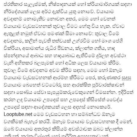
ප්රතිකාර සැලැස්මක්, නිෂ්පාදනයක් හෝ ක්රියාමාර්ගයක් සඳහා
නිර්දේශයක් ලෙස අර්ථ දැක්විය යුතු නොවේ. ව්යායාම
අවදානම් නොමැතිව නොවන අතර, මෙම හෝ වෙනත්
ව්යායාම වැඩසටහනක් තුවාල වීමට හේතු විය හැක. ඒවාට
ඇතුළත් නමුත් ඒවාට පමණක් සීමා නොවේ: තුවාල වීමේ
අවදානම, කලින් පැවති තත්වයක් උග්රවීම හෝ මාංශ පේශි
වික්රියා, අසාමාන්ය රුධිර පීඩනය, ක්ලාන්ත ගතිය, හෘද
ස්පන්දනයේ ආබාධ සහ හෘදයාබාධ ඇතිවීමේ දුර්ලභ අවස්ථා
වැනි අහිතකර බලපෑමක් හෝ අධික ලෙස ව්යායාම කිරීම.
තුවාල වීමේ අවදානම අවම කිරීම සඳහා, මෙම හෝ ඕනෑම
ව්යායාම වැඩසටහනක් ආරම්භ කිරීමට පෙර, කරුණාකර සුදුසු
ව්යායාම බෙහෙත් වට්ටෝරු සහ ආරක්ෂිත පූර්වාරක්ෂාවන්
සඳහා සෞඛ්ය සේවා සැපයුම්කරුවෙකුගෙන් විමසන්න. ඉදිරිපත්
කරන ලද ව්යායාම උපදෙස් සහ උපදෙස් කිසිසේත් වෛද්ය
උපදෙස් සඳහා ආදේශකයක් ලෙස අදහස් නොකෙරේ.
Looptube.net මෙම වැඩසටහන හා සම්බන්ධව ඕනෑම
වගකීමක් බැහැර කරයි. ඕනෑම ව්යායාම වැඩසටහනක දී මෙන්,
ඔබේ ව්යායාම අතරතුර කිසියම් අවස්ථාවක ඔබට ක්ලාන්ත
ගතියක්, කරකැවිල්ලක් හෝ ශාරීරික අපහසුතාවයක්