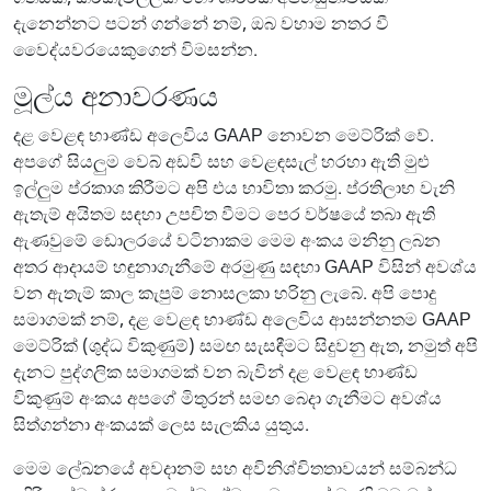
දැනෙන්නට පටන් ගන්නේ නම්, ඔබ වහාම නතර වී
වෛද්යවරයෙකුගෙන් විමසන්න.
මූල්ය අනාවරණය
දළ වෙළඳ භාණ්ඩ අලෙවිය GAAP නොවන මෙට්රික් වේ.
අපගේ සියලුම වෙබ් අඩවි සහ වෙළඳසැල් හරහා ඇති මුළු
ඉල්ලුම ප්රකාශ කිරීමට අපි එය භාවිතා කරමු. ප්රතිලාභ වැනි
ඇතැම් අයිතම සඳහා උපචිත වීමට පෙර වර්ෂයේ තබා ඇති
ඇණවුමේ ඩොලරයේ වටිනාකම මෙම අංකය මනිනු ලබන
අතර ආදායම් හඳුනාගැනීමේ අරමුණු සඳහා GAAP විසින් අවශ්ය
වන ඇතැම් කාල කැපුම් නොසලකා හරිනු ලැබේ. අපි පොදු
සමාගමක් නම්, දළ වෙළඳ භාණ්ඩ අලෙවිය ආසන්නතම GAAP
මෙට්රික් (ශුද්ධ විකුණුම්) සමඟ සැසඳීමට සිදුවනු ඇත, නමුත් අපි
දැනට පුද්ගලික සමාගමක් වන බැවින් දළ වෙළඳ භාණ්ඩ
විකුණුම් අංකය අපගේ මිතුරන් සමඟ බෙදා ගැනීමට අවශ්ය
සිත්ගන්නා අංකයක් ලෙස සැලකිය යුතුය.
මෙම ලේඛනයේ අවදානම් සහ අවිනිශ්චිතතාවයන් සම්බන්ධ