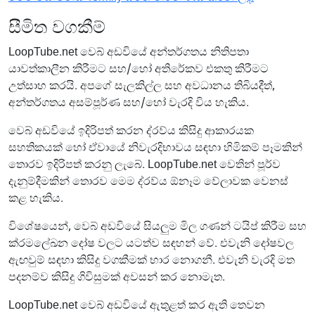
සීමිත වගකීම්
LoopTube.net වෙබ් අඩවියේ අන්තර්ගතය නිතිපතා
යාවත්කාලීන කිරීමට සහ/හෝ අතිරේකව එකතු කිරීමට
උත්සාහ කරයි. අපගේ සැලකිල්ල සහ අවධානය තිබියදීත්,
අන්තර්ගතය අසම්පූර්ණ සහ/හෝ වැරදි විය හැකිය.
වෙබ් අඩවියේ ඉදිරිපත් කරන ද්රව්ය කිසිදු ආකාරයක
සහතිකයක් හෝ ඒවායේ නිවැරදිභාවය සඳහා හිමිකම් පෑමකින්
තොරව ඉදිරිපත් කරනු ලැබේ. LoopTube.net වෙතින් පූර්ව
දැනුම්දීමකින් තොරව මෙම ද්රව්ය ඕනෑම වේලාවක වෙනස්
කළ හැකිය.
විශේෂයෙන්, වෙබ් අඩවියේ සියලුම මිල ගණන් ටයිප් කිරීම සහ
ක්රමලේඛන දෝෂ වලට යටත්ව සඳහන් වේ. එවැනි දෝෂවල
ඇඟවුම් සඳහා කිසිදු වගකීමක් භාර නොගනී. එවැනි වැරදි මත
පදනම්ව කිසිදු ගිවිසුමක් අවසන් කර නොමැත.
LoopTube.net වෙබ් අඩවියේ ඇතුළත් කර ඇති තෙවන