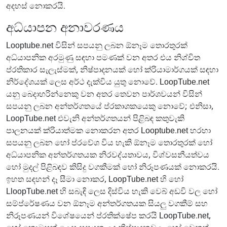
අදහස් නොකරයි.
අධ්යාපන අනාවරණය
Looptube.net විසින් සපයනු ලබන ඕනෑම තොරතුරක්
අධ්යාපනික අරමුණු සඳහා පමණක් වන අතර එය නිශ්චිත
ප්රතිකාර සැලැස්මක්, නිෂ්පාදනයක් හෝ ක්රියාමාර්ගයක් සඳහා
නිර්දේශයක් ලෙස අර්ථ දැක්විය යුතු නොවේ. LoopTube.net
යනු බෙදාහරින්නෙකු වන අතර තෙවන පාර්ශවයන් විසින්
සපයනු ලබන අන්තර්ගතයේ ප්රකාශකයෙකු නොවේ; එනිසා,
LoopTube.net එවැනි අන්තර්ගතයන් පිළිබඳ කතුවැකි
පාලනයක් ක්රියාත්මක නොකරන අතර Looptube.net හරහා
සපයනු ලබන හෝ ප්රවේශ විය හැකි ඕනෑම තොරතුරක් හෝ
අධ්යාපනික අන්තර්ගතයක නිරවද්යතාවය, විශ්වසනීයත්වය
හෝ මුදල් පිළිබඳව කිසිදු වගකීමක් හෝ නිරූපණයක් නොකරයි.
ඉහත සඳහන් දෑ සීමා නොකර, LoopTube.net හි හෝ
LloopTube.net හි සබැඳි ලෙස දිස්විය හැකි වෙබ් අඩවි වල හෝ
සම්ප්රේෂණය වන ඕනෑම අන්තර්ගතයක සියලු වගකීම් සහ
නිරූපණයන් විශේෂයෙන් ප්රතික්ෂේප කරයි LoopTube.net,