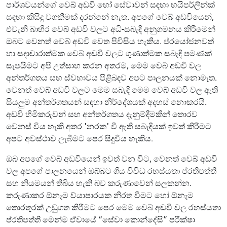
පාර්ශවයන්ගේ වෙබ් අඩවි හෝ සේවාවන් සඳහා හයිපර්ලින්ක්
සඳහා කිසිදු වගකීමක් දරන්නේ නැත. අපගේ වෙබ් අඩවියෙන්,
එවැනි බාහිර වෙබ් අඩවි වලට අධි-සබැඳි අනුගමනය කිරීමෙන්
ඔබට වෙනත් වෙබ් අඩවි වෙත පිවිසිය හැකිය. ප්රයෝජනවත්
හා සදාචාරාත්මක වෙබ් අඩවි වලට ගුණාත්මක සබැඳි පමණක්
සැපයීමට අපි උත්සාහ කරන අතරම, මෙම වෙබ් අඩවි වල
අන්තර්ගතය සහ ස්වභාවය පිළිබඳව අපට පාලනයක් නොමැත.
වෙනත් වෙබ් අඩවි වලට මෙම සබැඳි මෙම වෙබ් අඩවි වල ඇති
සියලුම අන්තර්ගතයන් සඳහා නිර්දේශයක් අදහස් නොකරයි.
අඩවි හිමිකරුවන් සහ අන්තර්ගතය දැනුම්දීමකින් තොරව
වෙනස් විය හැකි අතර 'නරක' වී ඇති සබැඳියක් ඉවත් කිරීමට
අපට අවස්ථාව ලැබීමට පෙර සිදුවිය හැකිය.
ඔබ අපගේ වෙබ් අඩවියෙන් ඉවත් වන විට, වෙනත් වෙබ් අඩවි
වල අපගේ පාලනයෙන් ඔබ්බට ගිය විවිධ රහස්යතා ප්රතිපත්ති
සහ නියමයන් තිබිය හැකි බව කරුණාවෙන් සලකන්න.
කරුණාකර ඕනෑම ව්යාපාරයක නිරත වීමට හෝ ඕනෑම
තොරතුරක් උඩුගත කිරීමට පෙර මෙම වෙබ් අඩවි වල රහස්යතා
ප්රතිපත්ති මෙන්ම ඒවායේ “සේවා කොන්දේසි” පරීක්ෂා