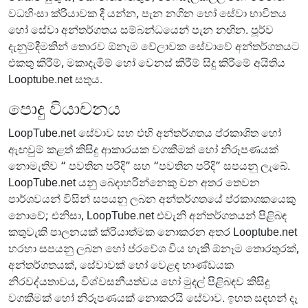
වධහිංසා ක්රියාවක දී යන්න, පැන නගින හෝ සේවා භාවිතය
හෝ සේවා අන්තර්ගතය සම්බන්ධයෙන් පැන නඟින. පූර්ව
දැනුම්දීමකින් තොරව ඕනෑම වේලාවක සේවාවේ අන්තර්ගතයට
එකතු කිරීම්, මකාදැමීම් හෝ වෙනස් කිරීම් සිදු කිරීමේ අයිතිය
Looptube.net සතුය.
පොදු වියාචනය
LoopTube.net සේවාව සහ එහි අන්තර්ගතය ප්රකාශිත හෝ
ඇඟවුම් කළත් කිසිදු ආකාරයක වගකීමක් හෝ නිරූපණයක්
නොමැතිව “ පවතින පරිදි” සහ “පවතින පරිදි” සපයනු ලැබේ.
LoopTube.net යනු බෙදාහරින්නෙකු වන අතර තෙවන
පාර්ශවයන් විසින් සපයනු ලබන අන්තර්ගතයේ ප්රකාශකයෙකු
නොවේ; එනිසා, LoopTube.net එවැනි අන්තර්ගතයන් පිළිබඳ
කතුවැකි පාලනයක් ක්රියාත්මක නොකරන අතර Looptube.net
හරහා සපයනු ලබන හෝ ප්රවේශ විය හැකි ඕනෑම තොරතුරක්,
අන්තර්ගතයක්, සේවාවක් හෝ වෙළඳ භාණ්ඩයක
නිරවද්යතාවය, විශ්වසනීයත්වය හෝ මුදල් පිළිබඳව කිසිදු
වගකීමක් හෝ නිරූපණයක් නොකරයි සේවාව. ඉහත සඳහන් දෑ