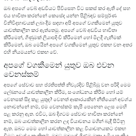
ඔබ අපගේ වෙබ් අඩවියට පිවිසෙන විට සකස් කර ඇති දේ සහ
එය භාවිතා කරන්නේ කෙසේද යන්න පිළිබඳව සම්පූර්ණ
විනිවිදභාවයක් ලබා දීම සඳහා අපි අපගේ වගකීමෙන් යුතුව
යාවත්කාලීන කර ඇත්තෙමු. අපගේ වෙබ් අඩවිය භාවිතා
කිරීමෙන්, ගිණුමක් ලියාපදිංචි කිරීමෙන් හෝ මිලදී ගැනීමක්
කිරීමෙන්, ඔබ මෙයින් අපගේ වගකීමෙන් යුතුව එකඟ වන අතර
එහි නියමයන්ට එකඟ වේ.
අපගේ වගකීමෙන් යුතුව ඔබ එවන
වෙනස්කම්
අපගේ සේවාව සහ ප්රතිපත්ති නිවැරදිව පිළිබිඹු වන පරිදි මෙම
ලේඛනයේ යාවත්කාලීන කිරීම, සංශෝධනය කිරීම හෝ යම්
වෙනසක් සිදු කළ යුතුද? වෙනත් ආකාරයකින් නීතියෙන් අවශ්ය
නොවන්නේ නම්, එම වෙනස්කම් කැපී පෙනෙන ලෙස මෙහි
පළ කරනු ඇත. එවිට, ඔබ දිගටම සේවාව භාවිතා කරන්නේ
නම්, ඔබ යාවත්කාලීන කරන ලද වියාචනය මගින් බැඳී සිටිනු
ඇත. ඔබට මෙම හෝ යාවත්කාලීන කළ වියාචනයකට එකඟ