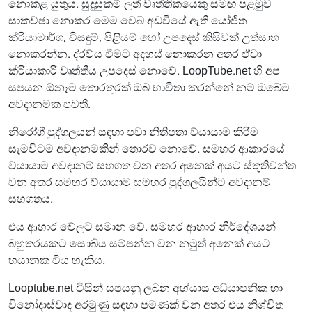
නොකළ යුතුය. සුදුසුකම් ලත් වෘත්තිකයෙකු සමඟ පළමුව
සාකච්ඡා නොකර මෙම වෙබ් අඩවියේ ඇති යෝජිත
ක්රියාමාර්ග, විසඳුම්, පිළියම් හෝ උපදෙස් කිසිවක් උත්සාහ
නොකරන්න. ද්රව්ය වීමට අදහස් නොකරන අතර ඒවා
ක්රියාකාරී වෘත්තීය උපදෙස් නොවේ. LoopTube.net හි අප
සපයන ඕනෑම තොරතුරක් ඔබ භාවිතා කරන්නේ නම් ඔබේම
අවදානමක පවතී.
නිරෝගී පුද්ගලයන් සඳහා පවා නිතිපතා ව්යායාම කිරීම
සැමවිටම අවදානමකින් තොරව නොවේ. සමහර ආකාරයේ
ව්යායාම අවදානම් සහගත වන අතර අනෙක් අයට ස්තූතිවන්ත
වන අතර සමහර ව්යායාම සමහර පුද්ගලයින්ට අවදානම්
සහගතය.
එය ආහාර වේලට සමාන වේ. සමහර ආහාර නිර්දේශයන්
බහුතරයකට සෞඛ්ය සම්පන්න වන නමුත් අනෙක් අයට
භයානක විය හැකිය.
Looptube.net විසින් සපයනු ලබන අභ්යාස අධ්යාපනික හා
විනෝදාස්වාද අරමුණු සඳහා පමණක් වන අතර එය නිශ්චිත