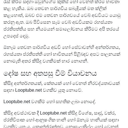
රැස් කිරීම සඳහා ඔවුන්ගේම කුකීස් හෝ වෙනත් ක්රම භාවිතා
කළ හැකිය. ඔබ තෙවන පාර්ශවීය සබැඳියක් මත ක්ලික්
කළහොත්, ඔබව එම තෙවන පාර්ශවයේ වෙබ් අඩවියට යොමු
කරනු ඇත. ඔබ පිවිසෙන සෑම වෙබ් අඩවියකම රහස්යතා
ප්රතිපත්තිය සහ නියමයන් සමාලෝචනය කිරීමට අපි තරයේ
උපදෙස් දෙමු.
ඕනෑම තෙවන පාර්ශවීය අඩවි හෝ සේවාවන්හි අන්තර්ගතය,
රහස්යතා ප්රතිපත්ති හෝ භාවිතයන් පිළිබඳව අපට පාලනයක්
නොමැති අතර කිසිදු වගකීමක් භාර නොගනී.
දෝෂ සහ අතපසු වීම් වියාචනය
කිසිදු අන්තර්ගතයක්, කේතයක් හෝ වෙනත් නිරවද්යතාවයක්
සඳහා Looptube.net වගකිව යුතු නොවේ.
Looptube.net වගකීම් හෝ සහතික ලබා නොදේ.
කිසිදු අවස්ථාවක දී Looptube.net කිසිදු විශේෂ, සෘජු, වක්ර,
ප්රතිවිපාක හෝ ආනුෂංගික හානි හෝ ඕනෑම හානියක් සඳහා
වගකිව යුතු ය, කොන්ත්රාත්තුව, නොසැලකිල්ල හෝ වෙනත්