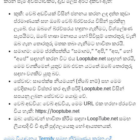
කරන සෑම අවස්ථාවකම, දැඩි ලෙස අර්ථ දක්වා ඇත:
කුකී: වෙබ් අඩවියක් විසින් ජනනය කරන ලද දත්ත කුඩා
ප්රමාණයක් සහ ඔබේ වෙබ් බ්රව්සරය විසින් සුරකිනු
ලැබේ. එය ඔබගේ බ්රව්සරය හඳුනා ගැනීමට, විශ්ලේෂණ
සැපයීමට, ඔබේ භාෂා මනාපය හෝ පිවිසුම් තොරතුරු වැනි
ඔබ ගැන තොරතුරු මතක තබා ගැනීමට භාවිතා කරයි.
සමාගම: මෙම ප්රතිපත්තිය “සමාගම,” “අපි,” “අප,” හෝ
“අපේ” සඳහන් කරන විට එය Looptube.net සඳහන් කරයි,
මෙම වගකීමෙන් යුතුව ඔබ එවන යටතේ ඔබේ තොරතුරු
සඳහා වගකිව යුතු බව.
සේවාව: සාපේක්ෂ නියමයන් (තිබේ නම්) සහ මෙම
වේදිකාවේ විස්තර කර ඇති පරිදි Looptube.net විසින්
සපයනු ලබන සේවාවට යොමු වේ.
වෙබ් අඩවිය: වෙබ් අඩවිය, මෙම URL එක හරහා ප්රවේශ
විය හැකි: https://looptube.net
ඔබ: සේවාවන් භාවිතා කිරීම සඳහා LoopTube.net සමඟ
ලියාපදිංචි වී ඇති පුද්ගලයෙකු හෝ ආයතනයක්.
මෙම වියාචනය Termify සමඟ නිර්මාණය කරන ලදී.