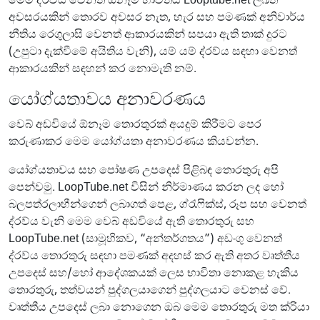
මෙම ද්රව්ය වෙනත් ඕනෑම භාවිතය Looptube.net ලිඛිත
අවසරයකින් තොරව අවසර නැත, හැර සහ පමණක් අනිවාර්ය
නීතිය රෙගුලාසි වෙනත් ආකාරයකින් සපයා ඇති තාක් දුරට
(උපුටා දැක්වීමේ අයිතිය වැනි), යම් යම් ද්රව්ය සඳහා වෙනත්
ආකාරයකින් සඳහන් කර නොමැති නම්.
යෝග්යතාවය අනාවරණය
වෙබ් අඩවියේ ඕනෑම තොරතුරක් අයදුම් කිරීමට පෙර
කරුණාකර මෙම යෝග්යතා අනාවරණය කියවන්න.
යෝග්යතාවය සහ පෝෂණ උපදෙස් පිළිබඳ තොරතුරු අපි
පෙන්වමු. LoopTube.net විසින් නිර්මාණය කරන ලද හෝ
බලපත්රලාභීන්ගෙන් ලබාගත් පෙළ, ග්රැෆික්ස්, රූප සහ වෙනත්
ද්රව්ය වැනි මෙම වෙබ් අඩවියේ ඇති තොරතුරු සහ
LoopTube.net (සාමූහිකව, “අන්තර්ගතය”) අඩංගු වෙනත්
ද්රව්ය තොරතුරු සඳහා පමණක් අදහස් කර ඇති අතර වෘත්තීය
උපදෙස් සහ/හෝ ආදේශකයක් ලෙස භාවිතා නොකළ හැකිය
තොරතුරු, තත්වයන් පුද්ගලයාගෙන් පුද්ගලයාට වෙනස් වේ.
වෘත්තීය උපදෙස් ලබා නොගෙන ඔබ මෙම තොරතුරු මත ක්රියා