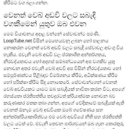
කිරීමට වග බලා ගන්න.
වෙනත් වෙබ් අඩවි වලට සබැඳි
වගකීමෙන් යුතුව ඔබ එවන
මෙම වියාචනය අදාළ වන්නේ සේවාවන්ට පමණි.
LoopTube.net විසින් මෙහෙයවනු ලබන හෝ පාලනය
නොකරන වෙනත් වෙබ් අඩවි වලට සබැඳි සේවාවල අඩංගු විය
හැකිය. එවැනි වෙබ් අඩවි වල ප්රකාශිත අන්තර්ගතය,
නිරවද්යතාවය හෝ අදහස් සම්බන්ධයෙන් අප වගකිව යුතු
නොවන අතර එවැනි වෙබ් අඩවි අප විසින් නිරවද්යතාව හෝ
සම්පූර්ණත්වය පිළිබඳව විමර්ශනය කිරීම, අධීක්ෂණය කිරීම
හෝ පරීක්ෂා කිරීම සිදු නොකෙරේ. සේවාවන්ගෙන් වෙනත්
වෙබ් අඩවියකට යාමට ඔබ සබැඳියක් භාවිතා කරන විට, අපගේ
රහස්යතා ප්රතිපත්තිය තවදුරටත් ක්රියාත්මක නොවන බව
කරුණාකර මතක තබා ගන්න. අපගේ වේදිකාවේ සබැඳියක් ඇති
වෙනත් ඕනෑම වෙබ් අඩවියක ඔබේ ගවේෂණය සහ
අන්තර්ක්රියාකාරිත්වය එම වෙබ් අඩවියේ නීති සහ ප්රතිපත්ති
වලට යටත් වේ. එවැනි තෙවන පාර්ශවයන් ඔබ ගැන තොරතුරු