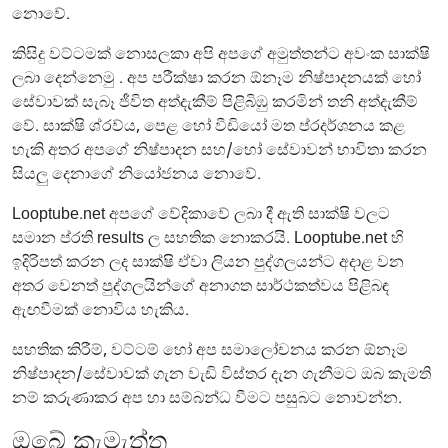
නොවේ.
කිසිදු වට්ටමක් නොසලකා අපි අපගේ අමුත්තන්ට අවංක සාක්ෂි
ලබා දෙන්නෙමු . අප පරීක්ෂා කරන ඕනෑම නිෂ්පාදනයක් හෝ
සේවාවක් සැබෑ ජීවිත අත්දැකීම් පිළිබිඹු කරමින් තනි අත්දැකීම්
වේ. සාක්ෂි ශ්රව්ය, පෙළ හෝ වීඩියෝ මත ප්රදර්ශනය කළ
හැකි අතර අපගේ නිෂ්පාදන සහ/හෝ සේවාවන් භාවිතා කරන
සියලු දෙනාගේ නියෝජනය නොවේ.
Looptube.net අපගේ වේදිකාවේ ලබා දී ඇති සාක්ෂි වලට
සමාන ප්රති results ල සහතික නොකරයි. Looptube.net හි
ඉදිරිපත් කරන ලද සාක්ෂි ඒවා ලියන පුද්ගලයන්ට අදාළ වන
අතර වෙනත් පුද්ගලයින්ගේ අනාගත සාර්ථකත්වය පිළිබඳ
ඇඟවීමක් නොවිය හැකිය.
සහතික කිරීම්, වට්ටම් හෝ අප සමාලෝචනය කරන ඕනෑම
නිෂ්පාදන/සේවාවක් ගැන වැඩි විස්තර දැන ගැනීමට ඔබ කැමති
නම් කරුණාකර අප හා සම්බන්ධ වීමට පසුබට නොවන්න.
ඔබේ කැමැත්ත