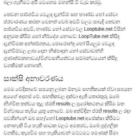
බලා ගැනීමට අපි වෙහෙස මහන්සි වී වැඩ කරමු.
තෙවන පාර්ශවීය වෙළඳ දැන්වීම් සහ භාණ්ඩ හෝ සේවා
ප්රචාරණය කරන වෙනත් වෙබ් අඩවි වලට සබැඳි තෙවන
පාර්ශවීය අඩවි, භාණ්ඩ හෝ සේවා වල Looptube.net විසින්
අනුමත කිරීම් හෝ නිර්දේශ නොවේ. LoopTube.net කිසිදු
දැන්වීමක අන්තර්ගතය, පොරොන්දු හෝ සියලුම වෙළඳ
දැන්වීම්වල ලබා දෙන නිෂ්පාදන හෝ සේවාවන්හි
ගුණාත්මකභාවය/විශ්වසනීයත්වය සම්බන්ධයෙන් කිසිදු
වගකීමක් නොගනී.
සාක්ෂි අනාවරණය
මෙම වේදිකාවේ සපයනු ලබන ඕනෑම සහතිකයක් ඒවා සපයන
අයගේ අදහස් වේ. සහතිකවල දක්වා ඇති තොරතුරු ඔබේ
නිශ්චිත තත්වය තුළ ප්රති results ල පුරෝකථනය කිරීම මත
විශ්වාසය තැබිය යුතු නොවේ. ඔබ අත්විඳින ප්රති results ල රඳා
පවතින්නේ ඔබ සහ/හෝ Looptube.net අපේක්ෂා කිරීමට
නොහැකි විය හැකි සාධක වලට අමතරව, ඔබේ පුද්ගලික
වගකීම, කැපවීම සහ හැකියාවන් මට්ටමට පමණක් සීමා