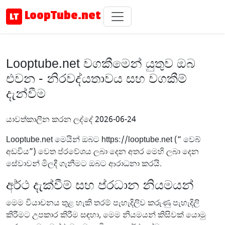
LoopTube.net
Looptube.net වගකීමෙන් යුතුව ඔබ
එවන - නිරවද්යතාවය සහ වගකීම්
දැන්වීම
යාවත්කාලීන කරන ලද්දේ 2026-06-24
Looptube.net මෙයින් ඔබට https://looptube.net (“ වෙබ්
අඩවිය”) වෙත ප්රවේශය ලබා දෙන අතර මෙහි ලබා දෙන
සේවාවන් මිලදී ගැනීමට ඔබට ආරාධනා කරයි.
අර්ථ දැක්වීම් සහ ප්රධාන නියමයන්
මෙම වියාචනය තුළ හැකි තරම් පැහැදිලිව කරුණු පැහැදිලි
කිරීමට උපකාර කිරීම සඳහා, මෙම නියමයන් කිසිවක් යොමු