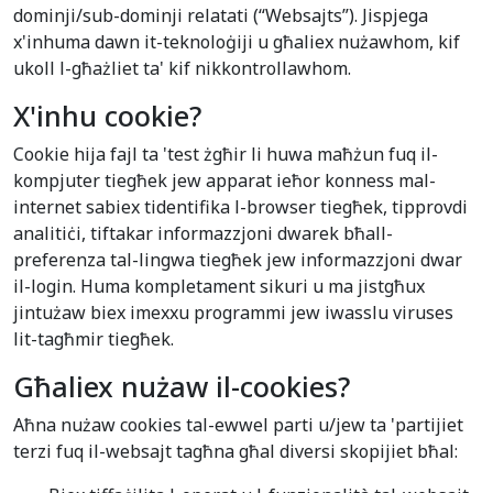
dominji/sub-dominji relatati (“Websajts”). Jispjega
x'inhuma dawn it-teknoloġiji u għaliex nużawhom, kif
ukoll l-għażliet ta' kif nikkontrollawhom.
X'inhu cookie?
Cookie hija fajl ta 'test żgħir li huwa maħżun fuq il-
kompjuter tiegħek jew apparat ieħor konness mal-
internet sabiex tidentifika l-browser tiegħek, tipprovdi
analitiċi, tiftakar informazzjoni dwarek bħall-
preferenza tal-lingwa tiegħek jew informazzjoni dwar
il-login. Huma kompletament sikuri u ma jistgħux
jintużaw biex imexxu programmi jew iwasslu viruses
lit-tagħmir tiegħek.
Għaliex nużaw il-cookies?
Aħna nużaw cookies tal-ewwel parti u/jew ta 'partijiet
terzi fuq il-websajt tagħna għal diversi skopijiet bħal: