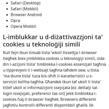
Safari (Desktop)
Safari (Mobbli)
Browser Android
Opra
Opera Mobbli
L-imblukkar u d-diżattivazzjoni ta'
cookies u teknoloġiji simili
Kull fejn tkun tinsab tista 'wkoll tissettja l-browser
tiegħek biex jimblokka cookies u teknoloġiji simili, iżda
din l-azzjoni tista' timblokka l-cookies essenzjali tagħna
u tipprevjeni li l-websajt tagħna taħdem sew, u tista
'ma tkunx tista' tuża bis-sħiħ il-karatteristiċi u s-
servizzi kollha tagħha. Għandek tkun taf ukoll li tista'
titlef ukoll xi informazzjoni ssejvjata (eż. dettalji tal-
login issejvjati, preferenzi tas-sit) jekk timblokka l-
cookies fuq il-brawżer tiegħek. Browsers differenti
jagħmlu kontrolli differenti disponibbli għalik. Id-