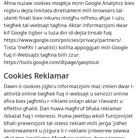
Aħna nużaw cookies moqdija minn Google Analytics biex
niġbru dejta limitata direttament mill-browsers tal-
utenti finali biex inkunu nistgħu nifhmu aħjar l-użu
tiegħek tal-websajt tagħna. Aktar informazzjoni dwar
kif Google tiġbor u tuża din id-dejta tinsab fuq:
https://www.google.com/policies/privacy/partners/.
Tista 'tneħħi l-analitiċi kollha appoġġjati mill-Google
fuq il-Websajts tagħna billi żżur:
https://tools.google.com/dlpage/gaoptout.
Cookies Reklamar
Dawn il-cookies jiġbru informazzjoni maż-żmien dwar l-
attività online tiegħek fuq il-websajt u servizzi online
oħra biex jagħmlu r-riklami onlajn aktar rilevanti u
effettivi għalik. Dan huwa magħruf bħala reklamar
ibbażat fuq l-interessi. Huma jwettqu wkoll funzjonijiet
bħall-prevenzjoni tal-istess reklam milli jerġa 'jidher
kontinwament u jiżgura li r-reklami jintwerew sewwa