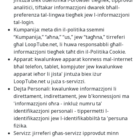
Jintuża biex tidentifika l-browser tiegħek, tipprovdi
analitiċi, tiftakar informazzjoni dwarek bħall-
preferenza tal-lingwa tiegħek jew l-informazzjoni
tal-login.
Kumpanija: meta din il-politika ssemmi
“Kumpanija,” “aħna,” “us,” jew “tagħna,” tirreferi
għal LoopTube.net, li huwa responsabbli għall-
informazzjoni tiegħek taħt din il-Politika Cookie.
Apparat: kwalunkwe apparat konness mal-internet
bħal telefon, tablet, kompjuter jew kwalunkwe
apparat ieħor li jista' jintuża biex iżur
LoopTube.net u juża s-servizzi.
Dejta Personali: kwalunkwe informazzjoni li
direttament, indirettament, jew b'konnessjoni ma
'informazzjoni oħra - inkluż numru ta'
identifikazzjoni personali - tippermetti l-
identifikazzjoni jew l-identifikabbiltà ta 'persuna
fiżika.
Servizz: jirreferi għas-servizz ipprovdut minn