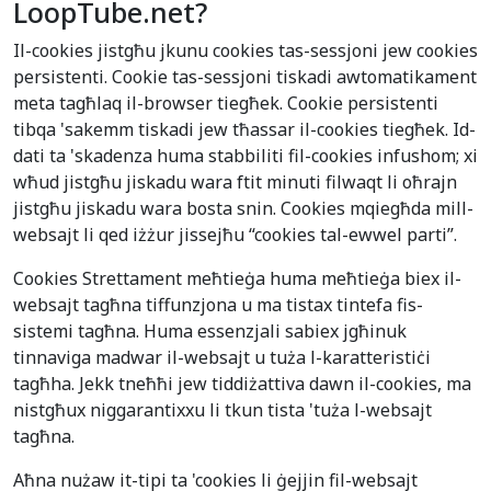
LoopTube.net?
Il-cookies jistgħu jkunu cookies tas-sessjoni jew cookies
persistenti. Cookie tas-sessjoni tiskadi awtomatikament
meta tagħlaq il-browser tiegħek. Cookie persistenti
tibqa 'sakemm tiskadi jew tħassar il-cookies tiegħek. Id-
dati ta 'skadenza huma stabbiliti fil-cookies infushom; xi
wħud jistgħu jiskadu wara ftit minuti filwaqt li oħrajn
jistgħu jiskadu wara bosta snin. Cookies mqiegħda mill-
websajt li qed iżżur jissejħu “cookies tal-ewwel parti”.
Cookies Strettament meħtieġa huma meħtieġa biex il-
websajt tagħna tiffunzjona u ma tistax tintefa fis-
sistemi tagħna. Huma essenzjali sabiex jgħinuk
tinnaviga madwar il-websajt u tuża l-karatteristiċi
tagħha. Jekk tneħħi jew tiddiżattiva dawn il-cookies, ma
nistgħux niggarantixxu li tkun tista 'tuża l-websajt
tagħna.
Aħna nużaw it-tipi ta 'cookies li ġejjin fil-websajt