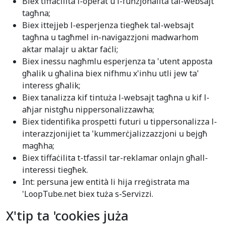
Biex tiffaċilita l-operat u l-funzjonalità tal-websajt
tagħna;
Biex ittejjeb l-esperjenza tiegħek tal-websajt
tagħna u tagħmel in-navigazzjoni madwarhom
aktar malajr u aktar faċli;
Biex inessu nagħmlu esperjenza ta 'utent apposta
għalik u għalina biex nifhmu x'inhu utli jew ta'
interess għalik;
Biex tanalizza kif tintuża l-websajt tagħna u kif l-
aħjar nistgħu nippersonalizzawha;
Biex tidentifika prospetti futuri u tippersonalizza l-
interazzjonijiet ta 'kummerċjalizzazzjoni u bejgħ
magħha;
Biex tiffaċilita t-tfassil tar-reklamar onlajn għall-
interessi tiegħek.
Int: persuna jew entità li hija rreġistrata ma
'LoopTube.net biex tuża s-Servizzi.
X'tip ta 'cookies juża