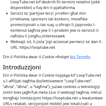
LoopTube.net kif deskritt fit-termini relattivi (jekk
disponibbli) u fuq din il-pjattaforma.
Servizz ta 'partijiet terzi: jirreferi għal min
jirreklama, sponsors tal-konkors, imsieħba
promozzjonali u tas-suq, u oħrajn li jipprovdu l-
kontenut tagħna jew li l-prodotti jew is-servizzi li
naħsbu li jistgħu jinteressawk.
Websajt: sit, li jista 'jiġi aċċessat permezz ta' dan il-
URL: https://looptube.net
Din il-Politika dwar il-Cookie nħolqot
bit-Termify
.
Introduzzjoni
Din il-Politika dwar il-Cookie tispjega kif LoopTube.net
u l-affiljati tagħha (kollettivament “LoopTube.net”,
“aħna”, “aħna”, u “tagħna”), jużaw cookies u teknoloġiji
simili biex jagħrfuk meta żżur il-websajt tagħna, inkluż
mingħajr limitazzjoni https://looptube.net u kwalunkwe
URLs relatati, verżjonijiet mobbli jew lokalizzati u