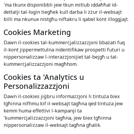
'ma tkunx disponibbli jew tkun mitlub iddaħħal id-
dettalji tal-login tiegħek kull darba li żżur il-websajt
billi ma nkunux nistgħu niftakru li qabel kont illoggjajt.
Cookies Marketing
Dawn il-cookies tal-kummerċjalizzazzjoni bbażati fuq
il-kont jippermettulna nidentifikaw prospetti futuri u
nippersonalizzaw l-interazzjonijiet tal-bejgħ u tal-
kummerċjalizzazzjoni magħhom.
Cookies ta 'Analytics u
Personalizzazzjoni
Dawn il-cookies jiġbru informazzjoni li tintuża biex
tgħinna nifhmu kif il-websajt tagħna qed tintuża jew
kemm huma effettivi l-kampanji ta
'kummerċjalizzazzjoni tagħna, jew biex tgħinna
nippersonalizzaw il-websajt tagħna għalik.