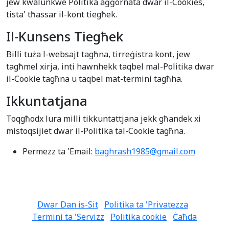
jew kwalunkwe Politika aġġornata dwar il-Cookies,
tista' tħassar il-kont tiegħek.
Il-Kunsens Tiegħek
Billi tuża l-websajt tagħna, tirreġistra kont, jew
tagħmel xirja, inti hawnhekk taqbel mal-Politika dwar
il-Cookie tagħna u taqbel mat-termini tagħha.
Ikkuntatjana
Toqgħodx lura milli tikkuntattjana jekk għandek xi
mistoqsijiet dwar il-Politika tal-Cookie tagħna.
Permezz ta 'Email:
baghrash1985@gmail.com
Dwar Dan is-Sit
Politika ta 'Privatezza
Termini ta 'Servizz
Politika cookie
Ċaħda