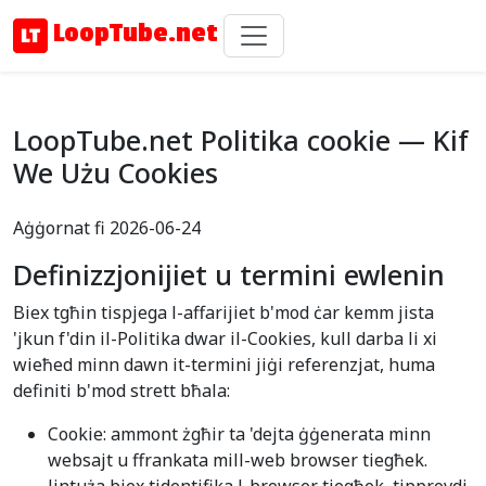
LoopTube.net
LoopTube.net Politika cookie — Kif
We Użu Cookies
Aġġornat fi 2026-06-24
Definizzjonijiet u termini ewlenin
Biex tgħin tispjega l-affarijiet b'mod ċar kemm jista
'jkun f'din il-Politika dwar il-Cookies, kull darba li xi
wieħed minn dawn it-termini jiġi referenzjat, huma
definiti b'mod strett bħala:
Cookie: ammont żgħir ta 'dejta ġġenerata minn
websajt u ffrankata mill-web browser tiegħek.