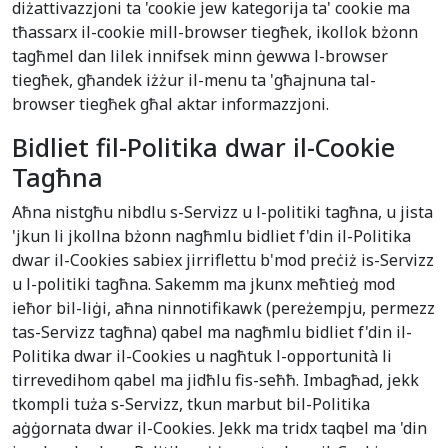
diżattivazzjoni ta 'cookie jew kategorija ta' cookie ma
tħassarx il-cookie mill-browser tiegħek, ikollok bżonn
tagħmel dan lilek innifsek minn ġewwa l-browser
tiegħek, għandek iżżur il-menu ta 'għajnuna tal-
browser tiegħek għal aktar informazzjoni.
Bidliet fil-Politika dwar il-Cookie
Tagħna
Aħna nistgħu nibdlu s-Servizz u l-politiki tagħna, u jista
'jkun li jkollna bżonn nagħmlu bidliet f'din il-Politika
dwar il-Cookies sabiex jirriflettu b'mod preċiż is-Servizz
u l-politiki tagħna. Sakemm ma jkunx meħtieġ mod
ieħor bil-liġi, aħna ninnotifikawk (pereżempju, permezz
tas-Servizz tagħna) qabel ma nagħmlu bidliet f'din il-
Politika dwar il-Cookies u nagħtuk l-opportunità li
tirrevedihom qabel ma jidħlu fis-seħħ. Imbagħad, jekk
tkompli tuża s-Servizz, tkun marbut bil-Politika
aġġornata dwar il-Cookies. Jekk ma tridx taqbel ma 'din