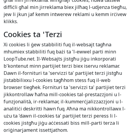
għal min jirreklama. Mingħajr cookies, huwa tassew
diffiċli għal min jirreklama biex jilħaq l-udjenza tiegħu,
jew li jkun jaf kemm intwerew reklami u kemm irċivew
klikks.
Cookies ta 'Terzi
Xi cookies li ġew stabbiliti fuq il-websajt tagħna
mhumiex stabbiliti fuq bażi ta 'l-ewwel parti minn
LoopTube.net. Il-Websajts jistgħu jiġu inkorporati
b'kontenut minn partijiet terzi biex iservu reklamar.
Dawn il-fornituri ta 'servizzi ta' partijiet terzi jistgħu
jistabbilixxu l-cookies tagħhom stess fuq il-web
browser tiegħek. Fornituri ta 'servizzi ta' partijiet terzi
jikkontrollaw ħafna mill-cookies tal-prestazzjoni u l-
funzjonalità, ir-reklamar, il-kummerċjalizzazzjoni u l-
analitiċi deskritti hawn fuq. Aħna ma nikkontrollawx l-
użu ta 'dawn il-cookies ta' partijiet terzi peress li l-
cookies jistgħu jiġu aċċessati biss mill-parti terza li
oriġinarjament issettjathom.