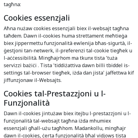
tagħna:
Cookies essenzjali
Aħna nużaw cookies essenzjali biex il-websajt tagħna
taħdem. Dawn il-cookies huma strettament meħtieġa
biex jippermettu funzjonalità ewlenija bħas-sigurtà, il-
ġestjoni tan-netwerk, il-preferenzi tal-cookie tiegħek u
l-aċċessibilità. Mingħajrhom ma tkunx tista 'tuża
servizzi bażiċi . Tista 'tiddiżattiva dawn billi tbiddel is-
settings tal-browser tiegħek, iżda dan jista' jaffettwa kif
jiffunzjonaw il-Websajts.
Cookies tal-Prestazzjoni u l-
Funzjonalità
Dawn il-cookies jintużaw biex itejbu l-prestazzjoni u l-
funzjonalità tal-websajt tagħna iżda mhumiex
essenzjali għall-użu tagħhom. Madankollu, mingħajr
dawn il-cookies, ċerta funzjonalità bħal vidjows tista