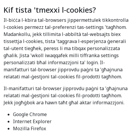
Kif tista 'tmexxi l-cookies?
Il-biċċa l-kbira tal-browsers jippermettulek tikkontrolla
l-cookies permezz tal-preferenzi tas-settings 'tagħhom.
Madankollu, jekk tillimita l-abbiltà tal-websajts biex
tissettja l-cookies, tista 'taggrava l-esperjenza ġenerali
tal-utent tiegħek, peress li ma tibqax personalizzata
għalik. Jista 'wkoll iwaqqafek milli tiffranka settings
personalizzati bħal informazzjoni ta' login. Il-
manifatturi tal-browser jipprovdu paġni ta 'għajnuna
relatati mal-ġestjoni tal-cookies fil-prodotti tagħhom.
Il-manifatturi tal-browser jipprovdu paġni ta 'għajnuna
relatati mal-ġestjoni tal-cookies fil-prodotti tagħhom.
Jekk jogħġbok ara hawn taħt għal aktar informazzjoni.
Google Chrome
Internet Explorer
Mozilla Firefox