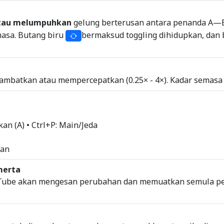
tau melumpuhkan
gelung berterusan antara penanda A—
asa. Butang biru
bermaksud toggling dihidupkan, dan
ambatkan atau mempercepatkan (0.25× - 4×). Kadar semasa 
n (A) • Ctrl+P: Main/Jeda
han
merta
Tube akan mengesan perubahan dan memuatkan semula p