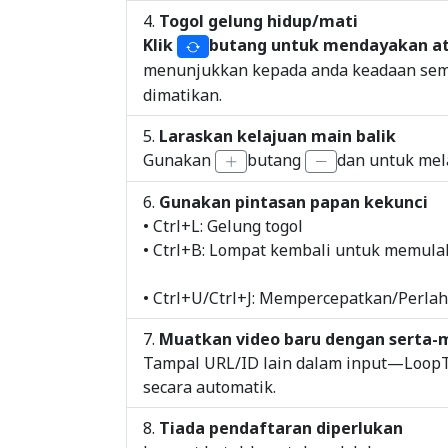
Togol gelung hidup/mati
Klik
butang untuk mendayakan a
menunjukkan kepada anda keadaan sem
dimatikan.
Laraskan kelajuan main balik
Gunakan
butang
dan untuk mel
Gunakan pintasan papan kekunci
• Ctrl+L: Gelung togol
• Ctrl+B: Lompat kembali untuk memulaka
• Ctrl+U/Ctrl+J: Mempercepatkan/Perla
Muatkan video baru dengan serta-
Tampal URL/ID lain dalam input—Loop
secara automatik.
Tiada pendaftaran diperlukan