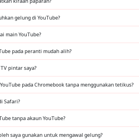
tkan kiraan paparan?
uhkan gelung di YouTube?
ai main YouTube?
bagaimana saya menggulung video YouTube pada peranti mudah alih?
TV pintar saya?
Bagaimanakah saya melancarkan video YouTube pada Chromebook tanpa menggunakan tetikus?
i Safari?
Tube tanpa akaun YouTube?
Apakah pintasan papan kekunci yang boleh saya gunakan untuk mengawal gelung?