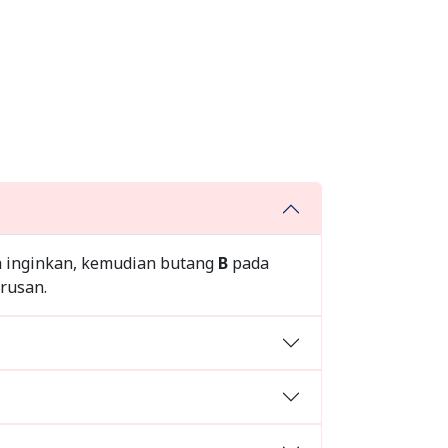
a inginkan, kemudian butang
B
pada
erusan.