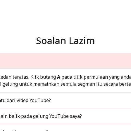
Soalan Lazim
dan teratas. Klik butang
A
pada titik permulaan yang and
togol gelung untuk memainkan semula segmen itu secara bert
tu dari video YouTube?
bagaimana saya melaraskan kelajuan main balik pada gelung YouTube saya?