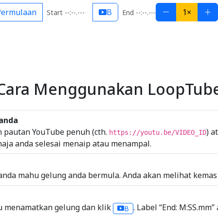
Permulaan
B
1×
Start --:--.---
End --:--.---
Cara Menggunakan LoopTub
 anda
n pautan YouTube penuh (cth.
) a
https://youtu.be/VIDEO_ID
aja anda selesai menaip atau menampal.
anda mahu gelung anda bermula. Anda akan melihat kemas k
hu menamatkan gelung dan klik
. Label “End: M:SS.mm
B