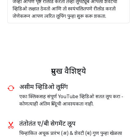
जेव्हा आपण पृष्ठ रीलोड करता तेव्हा लूपट्यूब आपला शेवटचा
व्हिडिओ लक्षात ठेवतो आणि तो स्वयंचलितपणे रीलोड करतो
जेणेकरून आपण त्वरित लूपिंग पुन्हा सुरू करू शकता.
प्रमुख वैशिष्ट्ये
असीम व्हिडिओ लूपिंग
एका क्लिकसह संपूर्ण YouTube व्हिडिओ सतत लूप करा -
कोणत्याही अंतिम बिंदूची आवश्यकता नाही.
तंतोतंत ए/बी सेगमेंट लूप
चिन्हांकित अचूक प्रारंभ (अ) & शेवटी (ब) गुण पुन्हा खेळला