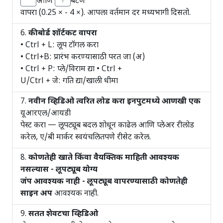
आणि
बटणे
वापरा (0.25 × - 4 ×). आपला वर्तमान दर मध्यभागी दिसतो.
कीबोर्ड शॉर्टकट वापरा
• Ctrl + L: लूप टॉगल करा
• Ctrl+B: प्रारंभ करण्यासाठी परत जा (अ)
• Ctrl + P: प्ले/विराम द्या • Ctrl +
U/Ctrl + जे: गति द्या/खाली धीमा
नवीन व्हिडिओ त्वरित लोड करा इनपुटमध्ये आणखी एक
यूआरएल/आयडी
पेस्ट करा — लूपट्यूब बदल शोधून काढेल आणि प्लेअर रीलोड
करेल, ए/बी मार्कर स्वयंचलितपणे रीसेट करेल.
कोणतेही खाते किंवा वैयक्तिक माहिती आवश्यक
नसल्यास - लूपट्यूब योग्य
जंप आवश्यक नाही - लूपट्यूब वापरण्यासाठी कोणतेही
साइन अप
आवश्यक नाही.
सतत शेवटचा व्हिडिओ