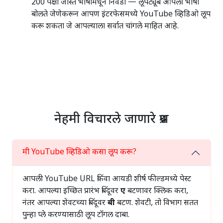
200 पेक्षा जास्त भाषांमधून निवडा — लूपट्यूब आपली भाषा
बोलते जेणेकरून आपण इंटरफेसमध्ये YouTube व्हिडिओ लूप
करू शकता जे आपल्याला सर्वात चांगले माहित आहे.
नेहमी विचारले जाणारे प्रश्न
मी YouTube व्हिडिओ कसा लूप करू?
आपली YouTube URL किंवा आयडी शीर्ष फील्डमध्ये पेस्ट
करा. आपल्या इच्छित प्रारंभ बिंदूवर
ए
बटणावर क्लिक करा,
नंतर आपल्या शेवटच्या बिंदूवर
बी
बटण. शेवटी, तो विभाग सतत
पुन्हा प्ले करण्यासाठी लूप टॉगल दाबा.