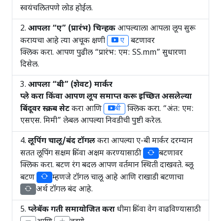
स्वयंचलितपणे लोड होईल.
आपला “ए” (प्रारंभ) चिन्हक
आपल्याला आपला लूप सुरू
करायचा आहे त्या अचूक क्षणी
बटणावर
ए
क्लिक करा. आपण पुढील “प्रारंभ: एम: SS.mm” सुधारणा
दिसेल.
आपला “बी” (शेवट) मार्कर
प्ले करा किंवा आपण लूप समाप्त करू इच्छित असलेल्या
बिंदूवर स्क्रब सेट
करा आणि
क्लिक करा. “अंत: एम:
बी
एसएस. मिमी” लेबल आपल्या निवडीची पुष्टी करेल.
लूपिंग चालू/बंद टॉगल
करा आपल्या ए-बी मार्कर दरम्यान
सतत लूपिंग सक्षम किंवा अक्षम करण्यासाठी
बटणावर
क्लिक करा. बटण रंग बदल आपण वर्तमान स्थिती दाखवते. ब्लू
बटण
म्हणजे टॉगल चालू आहे आणि राखाडी बटणाचा
अर्थ टॉगल बंद आहे.
प्लेबॅक गती समायोजित करा
धीमा किंवा वेग वाढविण्यासाठी