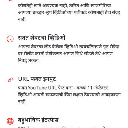
कोणतेही खाते आवश्यक नाही, त्वरित आणि खाजगीरित्या
आपल्या ब्राउझर-लूप व्हिडिओंच्या पलीकडे कोणताही डेटा संग्रह
नाही.
सतत शेवटचा व्हिडिओ
आपला शेवटचा लोड केलेला व्हिडिओ स्वयंचलितपणे पृष्ठ रीफ्रेश
वर रीलोड करतो जेणेकरून आपण जिथे सोडले तेथे आपण
निवडू शकता.
URL फक्त इनपुट
फक्त YouTube URL पेस्ट करा - कच्चा 11- कॅरेक्टर
व्हिडिओ आयडी काढण्याची किंवा लक्षात ठेवण्याची आवश्यकता
नाही.
बहुभाषिक इंटरफेस