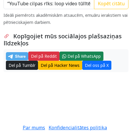
Kopēt citātu
Ideāli piemērots akadēmiskām atsaucēm, emuāru ierakstiem vai
pētnieciskajiem darbiem.
Kopīgojiet mūs sociālajos plašsaziņas
līdzekļos
Del på Reddit
Del på WhatsApp
Del på Tumblr
Del på Hacker News
Del oss på X
Par mums
Konfidencialitātes politika