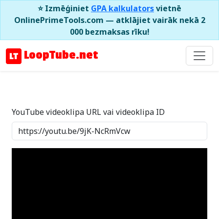
⭐ Izmēģiniet
GPA kalkulators
vietnē
OnlinePrimeTools.com — atklājiet vairāk nekā 2
000 bezmaksas rīku!
LoopTube.net
YouTube videoklipa URL vai videoklipa ID