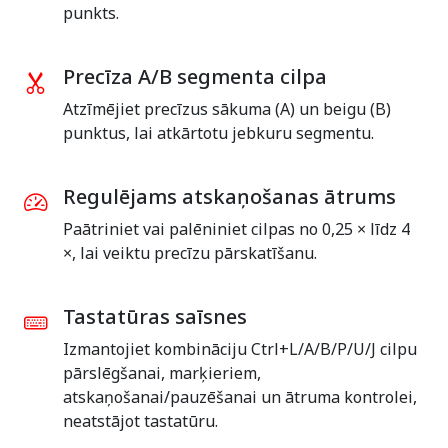
punkts.
Precīza A/B segmenta cilpa
Atzīmējiet precīzus sākuma (A) un beigu (B)
punktus, lai atkārtotu jebkuru segmentu.
Regulējams atskaņošanas ātrums
Paātriniet vai palēniniet cilpas no 0,25 × līdz 4
×, lai veiktu precīzu pārskatīšanu.
Tastatūras saīsnes
Izmantojiet kombināciju Ctrl+L/A/B/P/U/J cilpu
pārslēgšanai, marķieriem,
atskaņošanai/pauzēšanai un ātruma kontrolei,
neatstājot tastatūru.