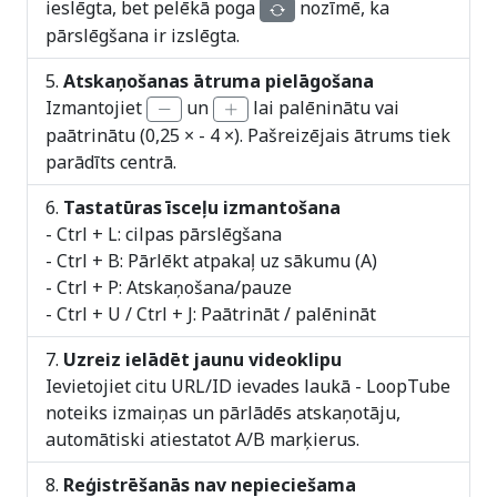
ieslēgta, bet pelēkā poga
nozīmē, ka
pārslēgšana ir izslēgta.
Atskaņošanas ātruma pielāgošana
Izmantojiet
un
lai palēninātu vai
paātrinātu (0,25 × - 4 ×). Pašreizējais ātrums tiek
parādīts centrā.
Tastatūras īsceļu izmantošana
- Ctrl + L: cilpas pārslēgšana
- Ctrl + B: Pārlēkt atpakaļ uz sākumu (A)
- Ctrl + P: Atskaņošana/pauze
- Ctrl + U / Ctrl + J: Paātrināt / palēnināt
Uzreiz ielādēt jaunu videoklipu
Ievietojiet citu URL/ID ievades laukā - LoopTube
noteiks izmaiņas un pārlādēs atskaņotāju,
automātiski atiestatot A/B marķierus.
Reģistrēšanās nav nepieciešama