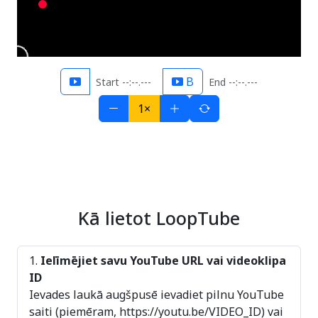
B
Start --:--.---
End --:--.---
1×
Kā lietot LoopTube
Ielīmējiet savu YouTube URL vai videoklipa
ID
Ievades laukā augšpusē ievadiet pilnu YouTube
saiti (piemēram, https://youtu.be/VIDEO_ID) vai