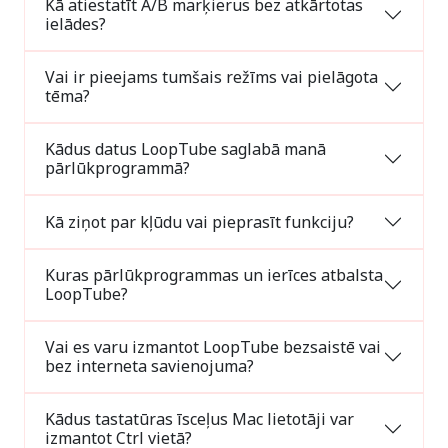
Kā atiestatīt A/B marķierus bez atkārtotas
ielādes?
Vai ir pieejams tumšais režīms vai pielāgota
tēma?
Kādus datus LoopTube saglabā manā
pārlūkprogrammā?
Kā ziņot par kļūdu vai pieprasīt funkciju?
Kuras pārlūkprogrammas un ierīces atbalsta
LoopTube?
Vai es varu izmantot LoopTube bezsaistē vai
bez interneta savienojuma?
Kādus tastatūras īsceļus Mac lietotāji var
izmantot Ctrl vietā?