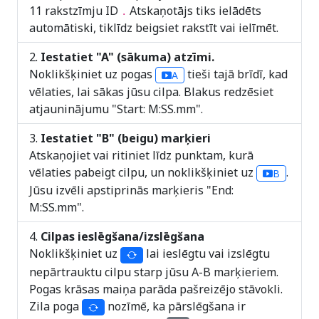
11 rakstzīmju ID
Atskaņotājs tiks ielādēts
.
automātiski, tiklīdz beigsiet rakstīt vai ielīmēt.
Iestatiet "A" (sākuma) atzīmi.
Noklikšķiniet uz pogas
tieši tajā brīdī, kad
A
vēlaties, lai sākas jūsu cilpa. Blakus redzēsiet
atjauninājumu "Start: M:SS.mm".
Iestatiet "B" (beigu) marķieri
Atskaņojiet vai ritiniet līdz punktam, kurā
vēlaties pabeigt cilpu, un noklikšķiniet uz
.
B
Jūsu izvēli apstiprinās marķieris "End:
M:SS.mm".
Cilpas ieslēgšana/izslēgšana
Noklikšķiniet uz
lai ieslēgtu vai izslēgtu
nepārtrauktu cilpu starp jūsu A-B marķieriem.
Pogas krāsas maiņa parāda pašreizējo stāvokli.
Zila poga
nozīmē, ka pārslēgšana ir