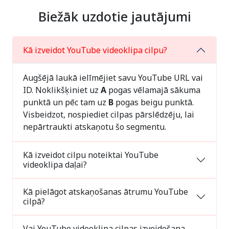
Biežāk uzdotie jautājumi
Kā izveidot YouTube videoklipa cilpu?
Augšējā laukā ielīmējiet savu YouTube URL vai
ID. Noklikšķiniet uz
A
pogas vēlamajā sākuma
punktā un pēc tam uz
B
pogas beigu punktā.
Visbeidzot, nospiediet cilpas pārslēdzēju, lai
nepārtraukti atskaņotu šo segmentu.
Kā izveidot cilpu noteiktai YouTube
videoklipa daļai?
Kā pielāgot atskaņošanas ātrumu YouTube
cilpā?
Vai YouTube videoklipa cilpas izveidošana