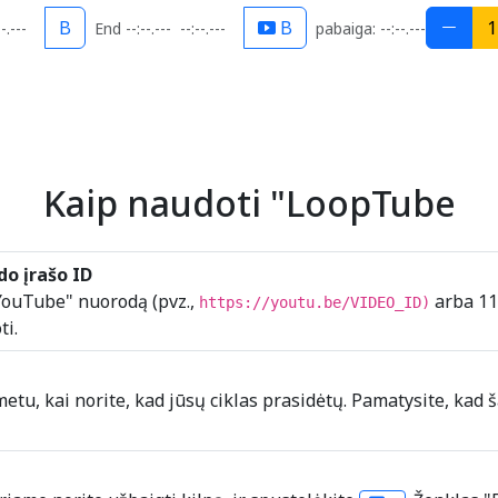
B
B
1
-.---
End --:--.---
--:--.---
pabaiga: --:--.---
Kaip naudoti "LoopTube
do įrašo ID
 "YouTube" nuorodą (pvz.,
arba 11
https://youtu.be/VIDEO_ID)
ti.
metu, kai norite, kad jūsų ciklas prasidėtų. Pamatysite, kad 