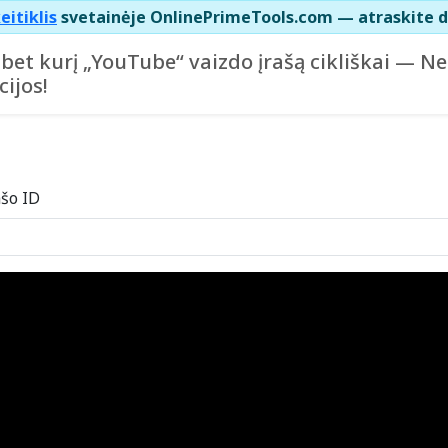
eitiklis
svetainėje OnlinePrimeTools.com — atraskite d
 bet kurį „YouTube“ vaizdo įrašą cikliškai — N
cijos!
ašo ID