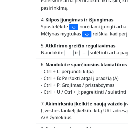
Paleiskite arba perbraukite iki taško, ku
pasirinkimą.
Kilpos įjungimas ir išjungimas
Spustelėkite
norėdami įjungti arba 
Mėlynas mygtukas
reiškia, kad per
Atkūrimo greičio reguliavimas
Naudokite
ir
sulėtinti arba pagr
Naudokite sparčiuosius klaviatūros 
- Ctrl + L: perjungti kilpą
- Ctrl + B: Peršokti atgal į pradžią (A)
- Ctrl + P: Grojimas / pristabdymas
- Ctrl + U / Ctrl + J: pagreitinti / sulėtinti
Akimirksniu įkelkite naują vaizdo į
Į įvesties laukelį įkelkite kitą URL adr
A/B žymeklius.