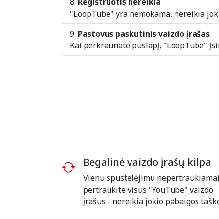
Registruotis nereikia
"LoopTube" yra nemokama, nereikia joki
Pastovus paskutinis vaizdo įrašas
Kai perkraunate puslapį, "LoopTube" įsime
Begalinė vaizdo įrašų kilpa
Vienu spustelėjimu nepertraukiama
pertraukite visus "YouTube" vaizdo
įrašus - nereikia jokio pabaigos taško