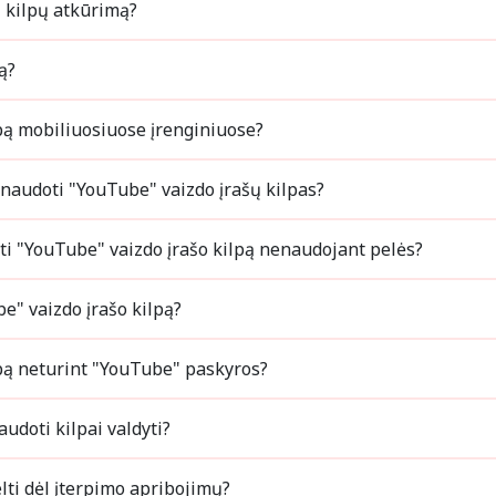
ouTube" kilpų atkūrimą?
pą?
Kaip sukurti "YouTube" vaizdo įrašų kilpą mobiliuosiuose įrenginiuose?
Ar galiu savo išmaniajame televizoriuje naudoti "YouTube" vaizdo įrašų kilpas?
Kaip "Chromebook" kompiuteryje sukurti "YouTube" vaizdo įrašo kilpą nenaudojant pelės?
Kaip "Safari" naršyklėje sukurti "YouTube" vaizdo įrašo kilpą?
Kaip sukurti "YouTube" vaizdo įrašų kilpą neturint "YouTube" paskyros?
Kokias klaviatūros kombinacijas galiu naudoti kilpai valdyti?
Ką daryti, jei vaizdo įrašo nepavyksta įkelti dėl įterpimo apribojimų?