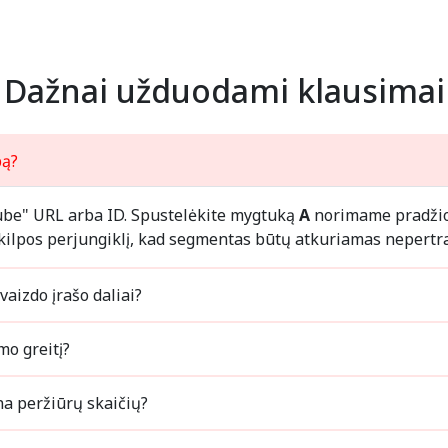
Dažnai užduodami klausimai
lpą?
uTube" URL arba ID. Spustelėkite mygtuką
A
norimame pradžio
 kilpos perjungiklį, kad segmentas būtų atkuriamas nepertr
Kaip sukurti kilpą tam tikrai "YouTube" vaizdo įrašo daliai?
kūrimo greitį?
Ar "YouTube" vaizdo įrašo peržiūra didina peržiūrų skaičių?