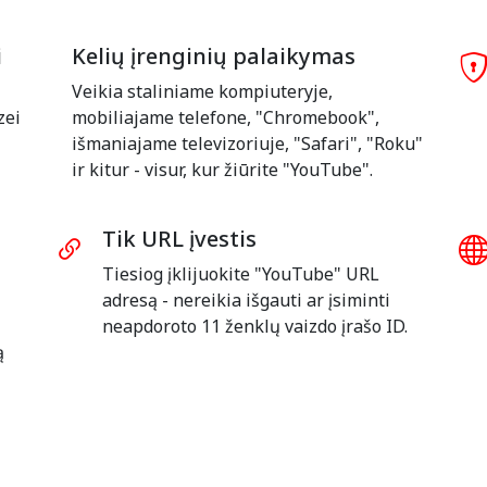
i
Kelių įrenginių palaikymas
Veikia staliniame kompiuteryje,
zei
mobiliajame telefone, "Chromebook",
išmaniajame televizoriuje, "Safari", "Roku"
ir kitur - visur, kur žiūrite "YouTube".
Tik URL įvestis
Tiesiog įklijuokite "YouTube" URL
adresą - nereikia išgauti ar įsiminti
neapdoroto 11 ženklų vaizdo įrašo ID.
ą