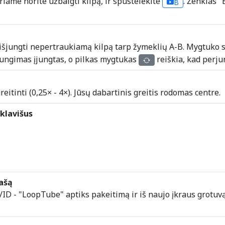
riame norite užbaigti kilpą, ir spustelėkite
. Ženklas "
B
išjungti nepertraukiamą kilpą tarp žymeklių A-B. Mygtuko 
jungimas įjungtas, o pilkas mygtukas
reiškia, kad perju
eitinti (0,25× - 4×). Jūsų dabartinis greitis rodomas centre.
klavišus
rašą
esą/ID - "LoopTube" aptiks pakeitimą ir iš naujo įkraus grot