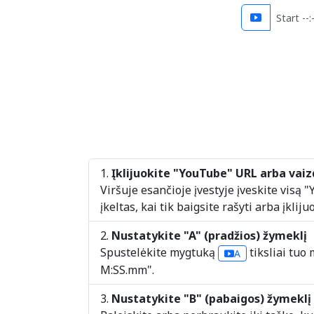
Start --:-
Įklijuokite "YouTube" URL arba vaiz
Viršuje esančioje įvestyje įveskite visą
įkeltas, kai tik baigsite rašyti arba įklijuo
Nustatykite "A" (pradžios) žymeklį
Spustelėkite mygtuką
tiksliai tuo 
A
M:SS.mm".
Nustatykite "B" (pabaigos) žymeklį