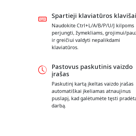
Spartieji klaviatūros klaviša
Naudokite Ctrl+L/A/B/P/U/J kilpoms
perjungti, žymekliams, grojimui/pau
ir greičiui valdyti nepalikdami
klaviatūros.
Pastovus paskutinis vaizdo
įrašas
Paskutinį kartą įkeltas vaizdo įrašas
automatiškai įkeliamas atnaujinus
puslapį, kad galėtumėte tęsti pradėt
darbą.