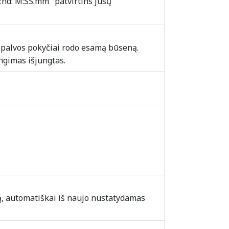
End: M:SS.mm" patvirtins jūsų
spalvos pokyčiai rodo esamą būseną.
ngimas išjungtas.
uvą, automatiškai iš naujo nustatydamas