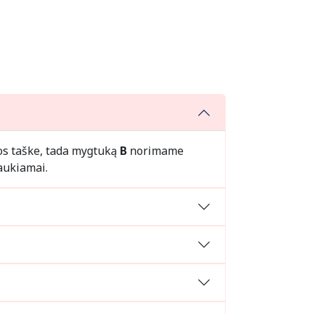
s taške, tada mygtuką
B
norimame
aukiamai.