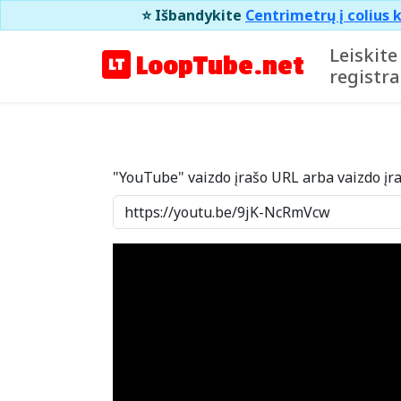
⭐ Išbandykite
Centrimetrų į colius k
Leiskite
LoopTube.net
registra
"YouTube" vaizdo įrašo URL arba vaizdo įr