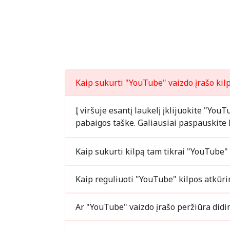
Kaip sukurti "YouTube" vaizdo įrašo ki
Į viršuje esantį laukelį įklijuokite "Yo
pabaigos taške. Galiausiai paspauskite
Kaip reguliuoti "YouTube" kilpos at