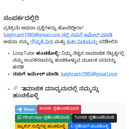
ಸಂಪರ್ಕದಲ್ಲಿರಿ
ಪ್ರತಿಕ್ರಿಯೆ ಅಥವಾ ಪ್ರಶ್ನೆಗಳನ್ನು ಹೊಂದಿದ್ದೀರಾ?
baghrash1985@gmail.com ನಲ್ಲಿ ನಮಗೆ ಇಮೇಲ್ ಮಾಡಿ
ಅಥವಾ ನಮ್ಮ
ಗೌಪ್ಯತೆ ನೀತಿ
ಮತ್ತು
ಕುಕೀ ನೀತಿಯನ್ನು
ಪರಿಶೀಲಿಸಿ.
LoopTube ಹಂಚಿಕೊಳ್ಳಿ:
ನಿಮ್ಮ ನೆಚ್ಚಿನ ಸಾಮಾಜಿಕ ನೆಟ್ವರ್ಕ್ನಲ್ಲಿ
ನಮ್ಮ ಉಪಕರಣವನ್ನು ಹಂಚಿಕೊಳ್ಳುವ ಮೂಲಕ ಪದವನ್ನು
ಹರಡಿ!
ನಮಗೆ ಇಮೇಲ್ ಮಾಡಿ:
baghrash1985@gmail.com
ಸಾಮಾಜಿಕ ಮಾಧ್ಯಮದಲ್ಲಿ ನಮ್ಮನ್ನು
ಹಂಚಿಕೊಳ್ಳಿ
Reddit ನಲ್ಲಿ ಹಂಚಿಕೆಮಾಡಿ
Tumblr ನಲ್ಲಿ ಹಂಚಿಕೆಮಾಡಿ
WhatsApp ನಲ್ಲಿ ಹಂಚಿಕೆಮಾಡಿ
ಹ್ಯಾಕರ್ ಸುದ್ದಿಗಳಲ್ಲಿ ಹಂಚಿಕೊಳ್ಳಿ
X ನಲ್ಲಿ ನಮಗೆ ಹಂಚಿಕೊಳ್ಳಿ