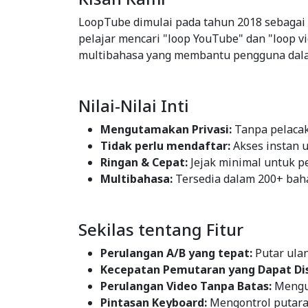
LoopTube dimulai pada tahun 2018 sebagai l
pelajar mencari "loop YouTube" dan "loop v
multibahasa yang membantu pengguna dalam l
Nilai-Nilai Inti
Mengutamakan Privasi:
Tanpa pelacaka
Tidak perlu mendaftar:
Akses instan 
Ringan & Cepat:
Jejak minimal untuk pe
Multibahasa:
Tersedia dalam 200+ bahas
Sekilas tentang Fitur
Perulangan A/B yang tepat:
Putar ulan
Kecepatan Pemutaran yang Dapat Di
Perulangan Video Tanpa Batas:
Mengul
Pintasan Keyboard:
Mengontrol putaran