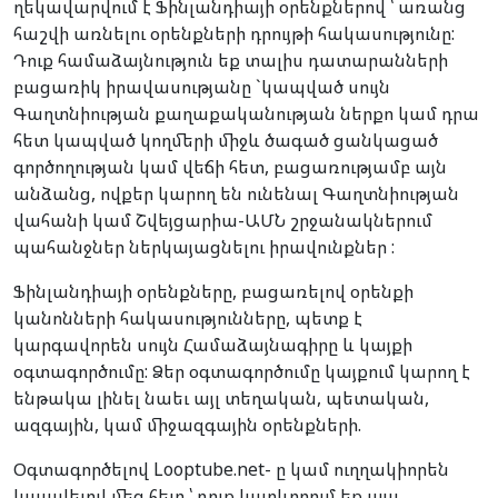
ղեկավարվում է Ֆինլանդիայի օրենքներով ՝ առանց
հաշվի առնելու օրենքների դրույթի հակասությունը:
Դուք համաձայնություն եք տալիս դատարանների
բացառիկ իրավասությանը `կապված սույն
Գաղտնիության քաղաքականության ներքո կամ դրա
հետ կապված կողմերի միջև ծագած ցանկացած
գործողության կամ վեճի հետ, բացառությամբ այն
անձանց, ովքեր կարող են ունենալ Գաղտնիության
վահանի կամ Շվեյցարիա-ԱՄՆ շրջանակներում
պահանջներ ներկայացնելու իրավունքներ :
Ֆինլանդիայի օրենքները, բացառելով օրենքի
կանոնների հակասությունները, պետք է
կարգավորեն սույն Համաձայնագիրը և կայքի
օգտագործումը: Ձեր օգտագործումը կայքում կարող է
ենթակա լինել նաեւ այլ տեղական, պետական,
ազգային, կամ միջազգային օրենքների.
Օգտագործելով Looptube.net- ը կամ ուղղակիորեն
կապվելով մեզ հետ ՝ դուք կարևորում եք այս