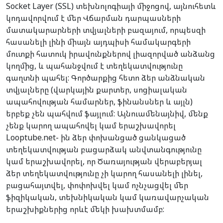
Socket Layer (SSL) տեխնոլոգիայի միջոցով, այնուհետև
կոդավորվում է մեր Վճարման դարպասների
մատակարարների տվյալների բազայում, որպեսզի
հասանելի լինի միայն այդպիսի համակարգերի
մուտքի հատուկ իրավունքներով լիազորված անձանց
կողմից, և պահանջվում է տեղեկատվությունը
գաղտնի պահել: Գործարքից հետո ձեր անձնական
տվյալները (վարկային քարտեր, սոցիալական
ապահովության համարներ, ֆինանսներ և այլն)
երբեք չեն պահվում ֆայլում: Այնուամենայնիվ, մենք
չենք կարող ապահովել կամ երաշխավորել
Looptube.net- ին ձեր փոխանցած ցանկացած
տեղեկատվության բացարձակ անվտանգությունը
կամ երաշխավորել, որ Ծառայության վերաբերյալ
ձեր տեղեկատվությունը չի կարող հասանելի լինել,
բացահայտվել, փոփոխվել կամ ոչնչացվել մեր
ֆիզիկական, տեխնիկական կամ կառավարչական
երաշխիքներից որևէ մեկի խախտմամբ: