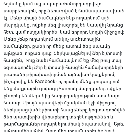
հղմանը կամ այլ ապաբաժանորդագրվելու
տարբերակին, որը ներառված է համապատասխան
էլ. Մենք միայն նամակներ ենք ուղարկում այն
մարդկանց, ովքեր մեզ լիազորել են կապվել նրանց
հետ, կամ ուղղակիորեն, կամ երրորդ կողմի միջոցով:
Մենք չենք ուղարկում անկոչ առեւտրային
նամակներ, քանի որ մենք ատում ենք սպամը
այնքան, որքան դուք: Ներկայացնելով ձեր էլփոստի
հասցեն, Դուք նաեւ համաձայնում եք մեզ թույլ տալ
օգտագործել ձեր էլփոստի հասցեն հաճախորդների
լսարանի թիրախավորման այնպիսի կայքերում,
ինչպիսիք են Facebook- ը, որտեղ մենք ցուցադրում
ենք մաքսային գովազդ հատուկ մարդկանց, ովքեր
ընտրել են մեզանից հաղորդակցություն ստանալու
համար: Միայն պատվերի մշակման էջի միջոցով
ներկայացված էլփոստի հասցեները կօգտագործվեն
ձեր պատվերին վերաբերող տեղեկություններ և
թարմացումներ ուղարկելու միակ նպատակով : Եթե,
այնուամենայնիվ, Դուք մեզ տրամադրել եք նույն