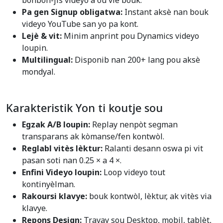
bonbon-jis videyo a ou vle bouk.
Pa gen Signup obligatwa:
Instant aksè nan bouk
videyo YouTube san yo pa kont.
Lejè & vit:
Minim anprint pou Dynamics videyo
loupin.
Multilingual:
Disponib nan 200+ lang pou aksè
mondyal.
Karakteristik Yon ti koutje sou
Egzak A/B loupin:
Replay nenpòt segman
transparans ak kòmanse/fen kontwòl.
Reglabl vitès lèktur:
Ralanti desann oswa pi vit
pasan soti nan 0.25 × a 4 ×.
Enfini Videyo loupin:
Loop videyo tout
kontinyèlman.
Rakoursi klavye:
bouk kontwòl, lèktur, ak vitès via
klavye.
Repons Design:
Travay sou Desktop, mobil, tablèt,