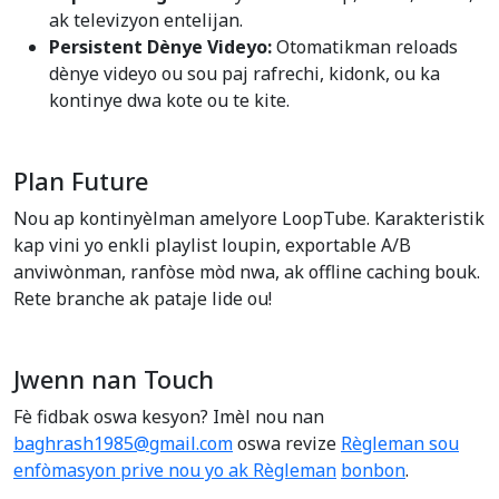
ak televizyon entelijan.
Persistent Dènye Videyo:
Otomatikman reloads
dènye videyo ou sou paj rafrechi, kidonk, ou ka
kontinye dwa kote ou te kite.
Plan Future
Nou ap kontinyèlman amelyore LoopTube. Karakteristik
kap vini yo enkli playlist loupin, exportable A/B
anviwònman, ranfòse mòd nwa, ak offline caching bouk.
Rete branche ak pataje lide ou!
Jwenn nan Touch
Fè fidbak oswa kesyon? Imèl nou nan
baghrash1985@gmail.com
oswa revize
Règleman sou
enfòmasyon prive nou yo ak Règleman
bonbon
.