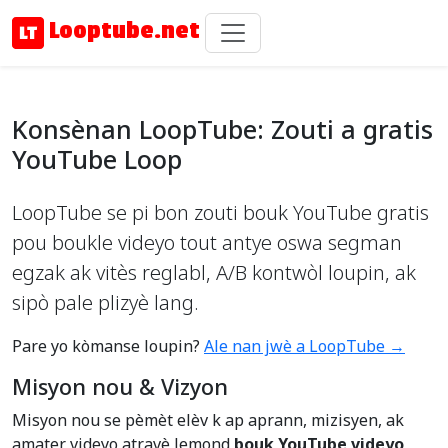
Looptube.net
Konsènan LoopTube: Zouti a gratis
YouTube Loop
LoopTube se pi bon zouti bouk YouTube gratis
pou boukle videyo tout antye oswa segman
egzak ak vitès reglabl, A/B kontwòl loupin, ak
sipò pale plizyè lang.
Pare yo kòmanse loupin?
Ale nan jwè a LoopTube →
Misyon nou & Vizyon
Misyon nou se pèmèt elèv k ap aprann, mizisyen, ak
amater videyo atravè lemond
bouk YouTube videyo