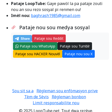
Pataje LoopTube:
Gaye pawòl la pa pataje zouti
nou an sou rezo sosyal pi renmen ou!
Imèl nou:
baghrash1985@gmail.com
Pataje nou sou medya sosyal
Pataje sou Reddit
Pataje sou WhatsApp
Pataje sou Tumblr
Pataje sou HACKER Nouvèl
Pataje nou sou X
Sou sit sa a
Règleman sou enfòmasyon prive
Tèm de Sèvis
Règleman bonbon
Limit responsabilite nou
© 2025 LoopTube.net. Tout dwa rezève.