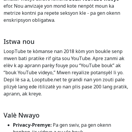
efor. Nou anvizaje yon mond kote nenpòt moun ka
metrize kontni pa repete seksyon kle - pa gen okenn
enskripsyon obligatwa.
Istwa nou
LoopTube te kòmanse nan 2018 kòm yon boukle senp
mwen bati pratike rif gita sou YouTube. Apre zanmi ak
elèv k ap aprann parèy fouye pou “YouTube bouk” ak
“bouk YouTube videyo,” Mwen reyalize potansyèl li yo.
Depi lè sa a, Looptube.net te grandi nan yon zouti pale
plizyè lang ede itilizatè yo nan plis pase 200 lang pratik,
aprann, ak kreye.
Valè Nwayo
Privacy-Premye:
Pa gen swiv, pa gen okenn