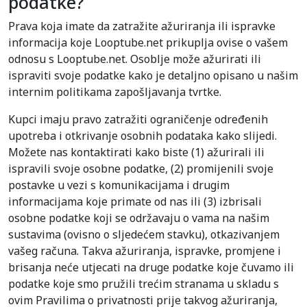
podatke?
Prava koja imate da zatražite ažuriranja ili ispravke
informacija koje Looptube.net prikuplja ovise o vašem
odnosu s Looptube.net. Osoblje može ažurirati ili
ispraviti svoje podatke kako je detaljno opisano u našim
internim politikama zapošljavanja tvrtke.
Kupci imaju pravo zatražiti ograničenje određenih
upotreba i otkrivanje osobnih podataka kako slijedi.
Možete nas kontaktirati kako biste (1) ažurirali ili
ispravili svoje osobne podatke, (2) promijenili svoje
postavke u vezi s komunikacijama i drugim
informacijama koje primate od nas ili (3) izbrisali
osobne podatke koji se održavaju o vama na našim
sustavima (ovisno o sljedećem stavku), otkazivanjem
vašeg računa. Takva ažuriranja, ispravke, promjene i
brisanja neće utjecati na druge podatke koje čuvamo ili
podatke koje smo pružili trećim stranama u skladu s
ovim Pravilima o privatnosti prije takvog ažuriranja,