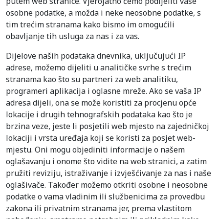
putem web stranice. Vjerojatno ćemo podijeliti vaše
osobne podatke, a možda i neke neosobne podatke, s
tim trećim stranama kako bismo im omogućili
obavljanje tih usluga za nas i za vas.
Dijelove naših podataka dnevnika, uključujući IP
adrese, možemo dijeliti u analitičke svrhe s trećim
stranama kao što su partneri za web analitiku,
programeri aplikacija i oglasne mreže. Ako se vaša IP
adresa dijeli, ona se može koristiti za procjenu opće
lokacije i drugih tehnografskih podataka kao što je
brzina veze, jeste li posjetili web mjesto na zajedničkoj
lokaciji i vrsta uređaja koji se koristi za posjet web-
mjestu. Oni mogu objediniti informacije o našem
oglašavanju i onome što vidite na web stranici, a zatim
pružiti reviziju, istraživanje i izvješćivanje za nas i naše
oglašivače. Također možemo otkriti osobne i neosobne
podatke o vama vladinim ili službenicima za provedbu
zakona ili privatnim stranama jer, prema vlastitom