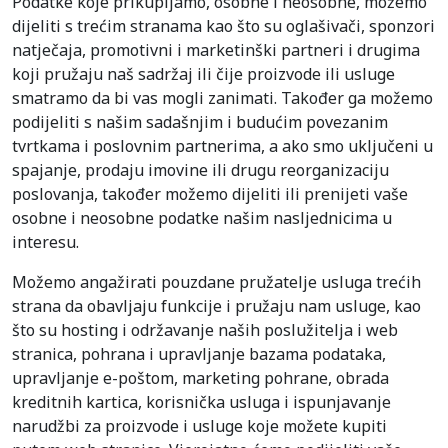
Podatke koje prikupljamo, osobne i neosobne, možemo
dijeliti s trećim stranama kao što su oglašivači, sponzori
natječaja, promotivni i marketinški partneri i drugima
koji pružaju naš sadržaj ili čije proizvode ili usluge
smatramo da bi vas mogli zanimati. Također ga možemo
podijeliti s našim sadašnjim i budućim povezanim
tvrtkama i poslovnim partnerima, a ako smo uključeni u
spajanje, prodaju imovine ili drugu reorganizaciju
poslovanja, također možemo dijeliti ili prenijeti vaše
osobne i neosobne podatke našim nasljednicima u
interesu.
Možemo angažirati pouzdane pružatelje usluga trećih
strana da obavljaju funkcije i pružaju nam usluge, kao
što su hosting i održavanje naših poslužitelja i web
stranica, pohrana i upravljanje bazama podataka,
upravljanje e-poštom, marketing pohrane, obrada
kreditnih kartica, korisnička usluga i ispunjavanje
narudžbi za proizvode i usluge koje možete kupiti