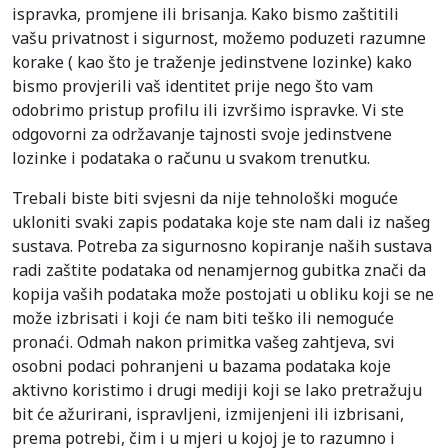
ispravka, promjene ili brisanja. Kako bismo zaštitili
vašu privatnost i sigurnost, možemo poduzeti razumne
korake ( kao što je traženje jedinstvene lozinke) kako
bismo provjerili vaš identitet prije nego što vam
odobrimo pristup profilu ili izvršimo ispravke. Vi ste
odgovorni za održavanje tajnosti svoje jedinstvene
lozinke i podataka o računu u svakom trenutku.
Trebali biste biti svjesni da nije tehnološki moguće
ukloniti svaki zapis podataka koje ste nam dali iz našeg
sustava. Potreba za sigurnosno kopiranje naših sustava
radi zaštite podataka od nenamjernog gubitka znači da
kopija vaših podataka može postojati u obliku koji se ne
može izbrisati i koji će nam biti teško ili nemoguće
pronaći. Odmah nakon primitka vašeg zahtjeva, svi
osobni podaci pohranjeni u bazama podataka koje
aktivno koristimo i drugi mediji koji se lako pretražuju
bit će ažurirani, ispravljeni, izmijenjeni ili izbrisani,
prema potrebi, čim i u mjeri u kojoj je to razumno i