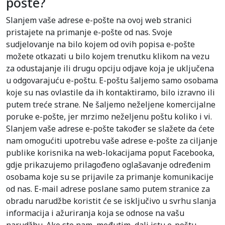
pošte?
Slanjem vaše adrese e-pošte na ovoj web stranici
pristajete na primanje e-pošte od nas. Svoje
sudjelovanje na bilo kojem od ovih popisa e-pošte
možete otkazati u bilo kojem trenutku klikom na vezu
za odustajanje ili drugu opciju odjave koja je uključena
u odgovarajuću e-poštu. E-poštu šaljemo samo osobama
koje su nas ovlastile da ih kontaktiramo, bilo izravno ili
putem treće strane. Ne šaljemo neželjene komercijalne
poruke e-pošte, jer mrzimo neželjenu poštu koliko i vi.
Slanjem vaše adrese e-pošte također se slažete da ćete
nam omogućiti upotrebu vaše adrese e-pošte za ciljanje
publike korisnika na web-lokacijama poput Facebooka,
gdje prikazujemo prilagođeno oglašavanje određenim
osobama koje su se prijavile za primanje komunikacije
od nas. E-mail adrese poslane samo putem stranice za
obradu narudžbe koristit će se isključivo u svrhu slanja
informacija i ažuriranja koja se odnose na vašu