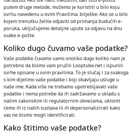
narudžbu. Ako ste nam, međutim, dali istu e-poštu
putem druge metode, možemo je koristiti u bilo koju
svrhu navedenu u ovim Pravilima. bilješke: Ako se u bilo
kojem trenutku želite odjaviti od primanja budućih e-
poruka, uključujemo detaljne upute za odjavu na dnu
svake e-pošte.
Koliko dugo čuvamo vaše podatke?
Vaše podatke čuvamo samo onoliko dugo koliko nam je
potrebno da bismo vam pružili Looptube.net i ispunili
svrhe opisane u ovim pravilima. To je slučaj i za svakoga
s kim dijelimo vaše podatke i koji obavljaju usluge u
naše ime. Kada više ne trebamo upotrebljavati vaše
podatke i nema potrebe da ih zadržavamo u skladu s
našim zakonskim ili regulatornim obvezama, uklonit
ćemo ih iz naših sustava ili ih depersonalizirati kako
vas ne bismo mogli identificirati.
Kako štitimo vaše podatke?