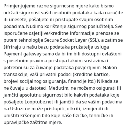
Primjenjujemo razne sigurnosne mjere kako bismo
održali sigurnost vaših osobnih podataka kada naručite
ili unesete, pošaljete ili pristupate svojim osobnim
podacima. Nudimo korištenje sigurnog poslužitelja. Sve
isporučene osjetljive/kreditne informacije prenose se
putem tehnologije Secure Socket Layer (SSL), a zatim se
šifriraju u našu bazu podataka pružatelja usluga
Payment gateway samo da bi im bili dostupni ovlašteni
s posebnim pravima pristupa takvim sustavima i
potrebni su za čuvanje podataka povjerljivim. Nakon
transakcije, vaši privatni podaci (kreditne kartice,
brojevi socijalnog osiguranja, financije itd.) Nikada se
ne čuvaju u datoteci. Međutim, ne možemo osigurati ili
jamčiti apsolutnu sigurnost bilo kakvih podataka koje
pošaljete Looptube.net ili jamčiti da se vašim podacima
na Usluzi ne može pristupiti, otkriti, izmijeniti ili
uništiti kršenjem bilo koje naše fizičke, tehničke ili
upravljačke zaštitne mjere.