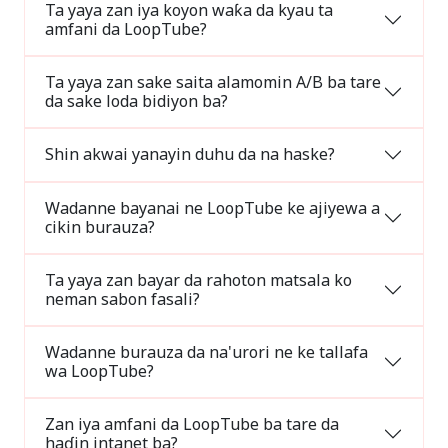
Ta yaya zan iya koyon waƙa da kyau ta
amfani da LoopTube?
Ta yaya zan sake saita alamomin A/B ba tare
da sake loda bidiyon ba?
Shin akwai yanayin duhu da na haske?
Wadanne bayanai ne LoopTube ke ajiyewa a
cikin burauza?
Ta yaya zan bayar da rahoton matsala ko
neman sabon fasali?
Wadanne burauza da na'urori ne ke tallafa
wa LoopTube?
Zan iya amfani da LoopTube ba tare da
haɗin intanet ba?