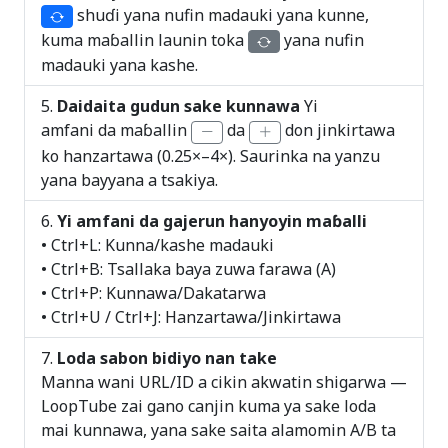
shuɗi yana nufin madauki yana kunne,
kuma maɓallin launin toka
yana nufin
madauki yana kashe.
Daidaita gudun sake kunnawa
Yi
amfani da maɓallin
da
don jinkirtawa
ko hanzartawa (0.25×–4×). Saurinka na yanzu
yana bayyana a tsakiya.
Yi amfani da gajerun hanyoyin maɓalli
• Ctrl+L: Kunna/kashe madauki
• Ctrl+B: Tsallaka baya zuwa farawa (A)
• Ctrl+P: Kunnawa/Dakatarwa
• Ctrl+U / Ctrl+J: Hanzartawa/Jinkirtawa
Loda sabon bidiyo nan take
Manna wani URL/ID a cikin akwatin shigarwa —
LoopTube zai gano canjin kuma ya sake loda
mai kunnawa, yana sake saita alamomin A/B ta