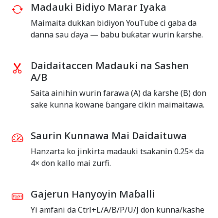
Madauki Bidiyo Marar Iyaka
Maimaita dukkan bidiyon YouTube ci gaba da
danna sau ɗaya — babu buƙatar wurin ƙarshe.
Daidaitaccen Madauki na Sashen
A/B
Saita ainihin wurin farawa (A) da ƙarshe (B) don
sake kunna kowane ɓangare cikin maimaitawa.
Saurin Kunnawa Mai Daidaituwa
Hanzarta ko jinkirta madauki tsakanin 0.25× da
4× don kallo mai zurfi.
Gajerun Hanyoyin Maɓalli
Yi amfani da Ctrl+L/A/B/P/U/J don kunna/kashe