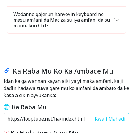
Wadanne gajerun hanyoyin keyboard ne
masu amfani da Mac za su iya amfani da su
maimakon Ctrl?
Ka Raba Mu Ko Ka Ambace Mu
Idan ka ga wannan kayan aiki ya yi maka amfani, ka ji
daɗin haɗawa zuwa gare mu ko amfani da ambato da ke
ƙasa a cikin ayyukanka:
Ka Raba Mu
Kwafi Mahaɗi
Ka Haɗa Zuwa Gare Mu