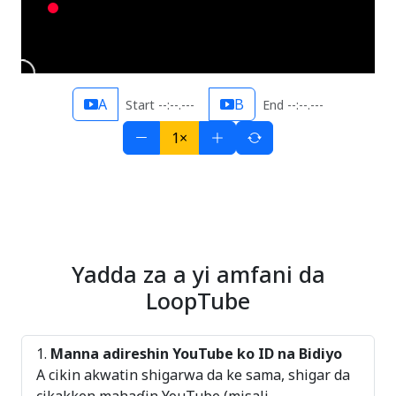
A
B
Start --:--.---
End --:--.---
1×
Yadda za a yi amfani da
LoopTube
Manna adireshin YouTube ko ID na Bidiyo
A cikin akwatin shigarwa da ke sama, shigar da