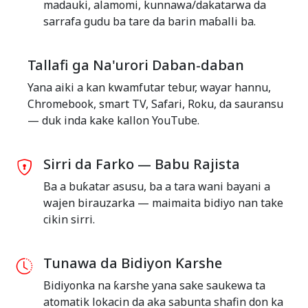
madauki, alamomi, kunnawa/dakatarwa da
sarrafa gudu ba tare da barin maɓalli ba.
Tallafi ga Na'urori Daban-daban
Yana aiki a kan kwamfutar tebur, wayar hannu,
Chromebook, smart TV, Safari, Roku, da sauransu
— duk inda kake kallon YouTube.
Sirri da Farko — Babu Rajista
Ba a buƙatar asusu, ba a tara wani bayani a
wajen birauzarka — maimaita bidiyo nan take
cikin sirri.
Tunawa da Bidiyon Ƙarshe
Bidiyonka na ƙarshe yana sake saukewa ta
atomatik lokacin da aka sabunta shafin don ka