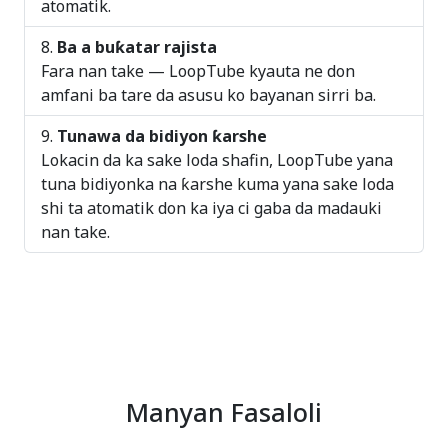
atomatik.
Ba a buƙatar rajista
Fara nan take — LoopTube kyauta ne don
amfani ba tare da asusu ko bayanan sirri ba.
Tunawa da bidiyon ƙarshe
Lokacin da ka sake loda shafin, LoopTube yana
tuna bidiyonka na ƙarshe kuma yana sake loda
shi ta atomatik don ka iya ci gaba da madauki
nan take.
Manyan Fasaloli