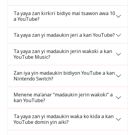
Ta yaya zan ƙirƙiri bidiyo mai tsawon awa 10
a YouTube?
Ta yaya zan yi madaukin jeri a kan YouTube?
Ta yaya zan yi madaukin jerin waƙoƙi a kan
YouTube Music?
Zan iya yin madaukin bidiyon YouTube a kan
Nintendo Switch?
Menene ma'anar “madaukin jerin waƙoƙi” a
kan YouTube?
Ta yaya zan yi madaukin waƙa ko kiɗa a kan
YouTube domin yin aiki?