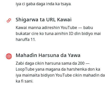
iya ci gaba daga inda ka tsaya.
Shigarwa ta URL Kawai
Kawai manna adireshin YouTube — babu
buƙatar cire ko tuna ainihin ID ɗin bidiyo mai
haruffa 11.
Mahaɗin Harsuna da Yawa
Zaɓi daga cikin harsuna sama da 200 —
LoopTube yana magana da harshenka don ka
iya maimaita bidiyon YouTube cikin mahaɗin da
ka fi sani.