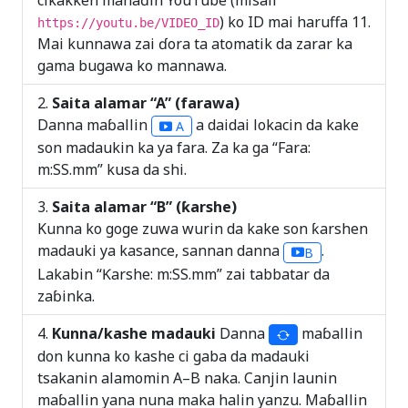
cikakken mahaɗin YouTube (misali
) ko ID mai haruffa 11.
https://youtu.be/VIDEO_ID
Mai kunnawa zai ɗora ta atomatik da zarar ka
gama bugawa ko mannawa.
Saita alamar “A” (farawa)
Danna maɓallin
a daidai lokacin da kake
A
son madaukin ka ya fara. Za ka ga “Fara:
m:SS.mm” kusa da shi.
Saita alamar “B” (ƙarshe)
Kunna ko goge zuwa wurin da kake son ƙarshen
madauki ya kasance, sannan danna
.
B
Lakabin “Ƙarshe: m:SS.mm” zai tabbatar da
zaɓinka.
Kunna/kashe madauki
Danna
maɓallin
don kunna ko kashe ci gaba da madauki
tsakanin alamomin A–B naka. Canjin launin
maɓallin yana nuna maka halin yanzu. Maɓallin