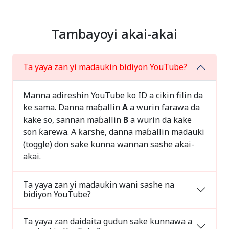
Tambayoyi akai-akai
Ta yaya zan yi madaukin bidiyon YouTube?
Manna adireshin YouTube ko ID a cikin filin da
ke sama. Danna maɓallin
A
a wurin farawa da
kake so, sannan maɓallin
B
a wurin da kake
son ƙarewa. A ƙarshe, danna maɓallin madauki
(toggle) don sake kunna wannan sashe akai-
akai.
Ta yaya zan yi madaukin wani sashe na
bidiyon YouTube?
Ta yaya zan daidaita gudun sake kunnawa a