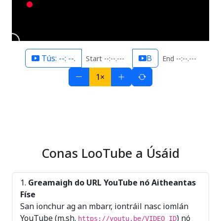
Tús: --: --.
B
Start --:--.---
End --:--.---
1×
Conas LooTube a Úsáid
Greamaigh do URL YouTube nó Aitheantas
Físe
San ionchur ag an mbarr, iontráil nasc iomlán
YouTube (m.sh.
) nó
https://youtu.be/VIDEO_ID