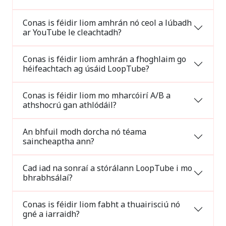
Conas is féidir liom amhrán nó ceol a lúbadh
ar YouTube le cleachtadh?
Conas is féidir liom amhrán a fhoghlaim go
héifeachtach ag úsáid LoopTube?
Conas is féidir liom mo mharcóirí A/B a
athshocrú gan athlódáil?
An bhfuil modh dorcha nó téama
saincheaptha ann?
Cad iad na sonraí a stórálann LoopTube i mo
bhrabhsálaí?
Conas is féidir liom fabht a thuairisciú nó
gné a iarraidh?