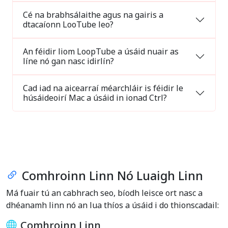
Cé na brabhsálaithe agus na gairis a
dtacaíonn LooTube leo?
An féidir liom LoopTube a úsáid nuair as
líne nó gan nasc idirlín?
Cad iad na aicearraí méarchláir is féidir le
húsáideoirí Mac a úsáid in ionad Ctrl?
Comhroinn Linn Nó Luaigh Linn
Má fuair tú an cabhrach seo, bíodh leisce ort nasc a
dhéanamh linn nó an lua thíos a úsáid i do thionscadail:
Comhroinn Linn