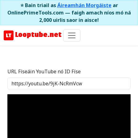
⭐ Bain triail as
Áireamhán Morgáiste
ar
OnlinePrimeTools.com — faigh amach níos mó ná
2,000 uirlis saor in aisce!
Looptube.net
URL Físeáin YouTube nó ID Físe