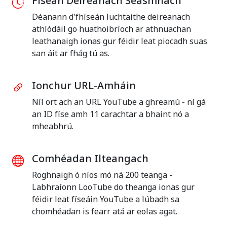
Físeán Deireanach Seasmhach
Déanann d'fhíseán luchtaithe deireanach
athlódáil go huathoibríoch ar athnuachan
leathanaigh ionas gur féidir leat piocadh suas
san áit ar fhág tú as.
Ionchur URL-Amháin
Níl ort ach an URL YouTube a ghreamú - ní gá
an ID físe amh 11 carachtar a bhaint nó a
mheabhrú.
Comhéadan Ilteangach
Roghnaigh ó níos mó ná 200 teanga -
Labhraíonn LooTube do theanga ionas gur
féidir leat físeáin YouTube a lúbadh sa
chomhéadan is fearr atá ar eolas agat.