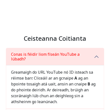
Ceisteanna Coitianta
Conas is féidir liom físeán YouTube a
lúbadh?
Greamaigh do URL YouTube nó ID isteach sa
réimse barr. Cliceáil ar an gcnaipe
A
ag an
bpointe tosaigh atá uait, ansin an cnaipe
B
ag
do phointe deiridh. Ar deireadh, brúigh an
scoránaigh lúb chun an deighleog sin a
athsheinm go leanúnach.