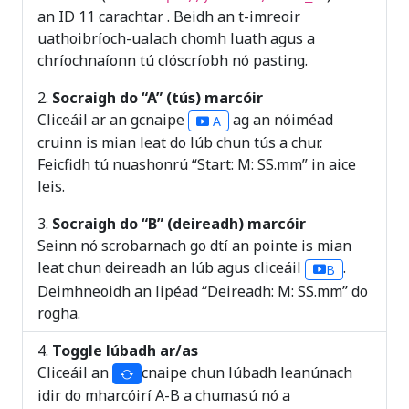
an ID 11 carachtar . Beidh an t-imreoir
uathoibríoch-ualach chomh luath agus a
chríochnaíonn tú clóscríobh nó pasting.
Socraigh do “A” (tús) marcóir
Cliceáil ar an gcnaipe
ag an nóiméad
A
cruinn is mian leat do lúb chun tús a chur.
Feicfidh tú nuashonrú “Start: M: SS.mm” in aice
leis.
Socraigh do “B” (deireadh) marcóir
Seinn nó scrobarnach go dtí an pointe is mian
leat chun deireadh an lúb agus cliceáil
.
B
Deimhneoidh an lipéad “Deireadh: M: SS.mm” do
rogha.
Toggle lúbadh ar/as
Cliceáil an
cnaipe chun lúbadh leanúnach
idir do mharcóirí A-B a chumasú nó a