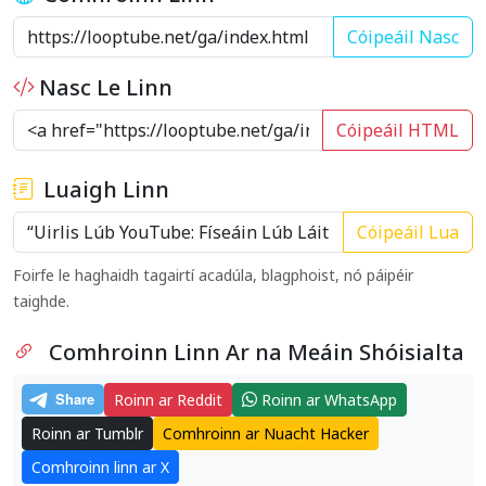
Cóipeáil Nasc
Nasc Le Linn
Cóipeáil HTML
Luaigh Linn
Cóipeáil Lua
Foirfe le haghaidh tagairtí acadúla, blagphoist, nó páipéir
taighde.
Comhroinn Linn Ar na Meáin Shóisialta
Roinn ar Reddit
Roinn ar WhatsApp
Roinn ar Tumblr
Comhroinn ar Nuacht Hacker
Comhroinn linn ar X