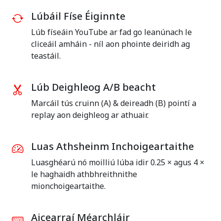
Lúbáil Físe Éiginnte
Lúb físeáin YouTube ar fad go leanúnach le
cliceáil amháin - níl aon phointe deiridh ag
teastáil.
Lúb Deighleog A/B beacht
Marcáil tús cruinn (A) & deireadh (B) pointí a
replay aon deighleog ar athuair.
Luas Athsheinm Inchoigeartaithe
Luasghéarú nó moilliú lúba idir 0.25 × agus 4 ×
le haghaidh athbhreithnithe
mionchoigeartaithe.
Aicearraí Méarchláir