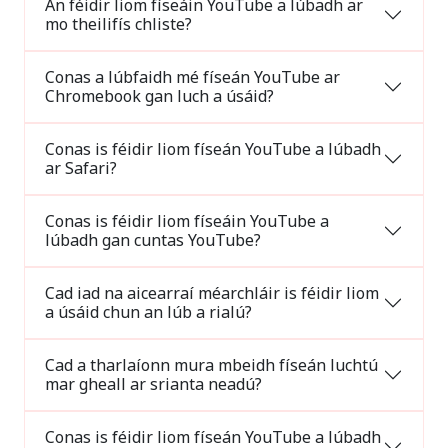
An féidir liom físeáin YouTube a lúbadh ar
mo theilifís chliste?
Conas a lúbfaidh mé físeán YouTube ar
Chromebook gan luch a úsáid?
Conas is féidir liom físeán YouTube a lúbadh
ar Safari?
Conas is féidir liom físeáin YouTube a
lúbadh gan cuntas YouTube?
Cad iad na aicearraí méarchláir is féidir liom
a úsáid chun an lúb a rialú?
Cad a tharlaíonn mura mbeidh físeán luchtú
mar gheall ar srianta neadú?
Conas is féidir liom físeán YouTube a lúbadh