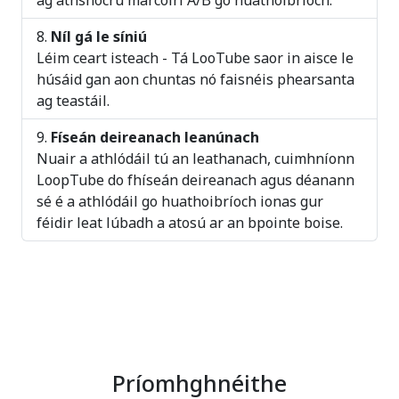
Níl gá le síniú
Léim ceart isteach - Tá LooTube saor in aisce le
húsáid gan aon chuntas nó faisnéis phearsanta
ag teastáil.
Físeán deireanach leanúnach
Nuair a athlódáil tú an leathanach, cuimhníonn
LoopTube do fhíseán deireanach agus déanann
sé é a athlódáil go huathoibríoch ionas gur
féidir leat lúbadh a atosú ar an bpointe boise.
Príomhghnéithe