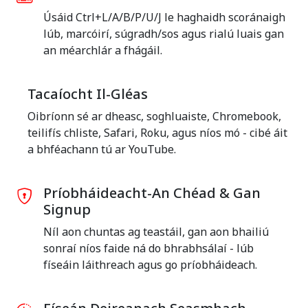
Úsáid Ctrl+L/A/B/P/U/J le haghaidh scoránaigh
lúb, marcóirí, súgradh/sos agus rialú luais gan
an méarchlár a fhágáil.
Tacaíocht Il-Gléas
Oibríonn sé ar dheasc, soghluaiste, Chromebook,
teilifís chliste, Safari, Roku, agus níos mó - cibé áit
a bhféachann tú ar YouTube.
Príobháideacht-An Chéad & Gan
Signup
Níl aon chuntas ag teastáil, gan aon bhailiú
sonraí níos faide ná do bhrabhsálaí - lúb
físeáin láithreach agus go príobháideach.