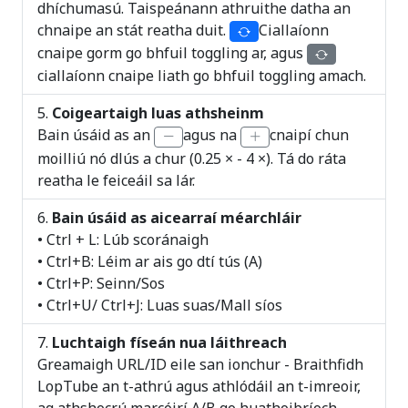
dhíchumasú. Taispeánann athruithe datha an
chnaipe an stát reatha duit.
Ciallaíonn
cnaipe gorm go bhfuil toggling ar, agus
ciallaíonn cnaipe liath go bhfuil toggling amach.
Coigeartaigh luas athsheinm
Bain úsáid as an
agus na
cnaipí chun
moilliú nó dlús a chur (0.25 × - 4 ×). Tá do ráta
reatha le feiceáil sa lár.
Bain úsáid as aicearraí méarchláir
• Ctrl + L: Lúb scoránaigh
• Ctrl+B: Léim ar ais go dtí tús (A)
• Ctrl+P: Seinn/Sos
• Ctrl+U/ Ctrl+J: Luas suas/Mall síos
Luchtaigh físeán nua láithreach
Greamaigh URL/ID eile san ionchur - Braithfidh
LopTube an t-athrú agus athlódáil an t-imreoir,
ag athshocrú marcóirí A/B go huathoibríoch.