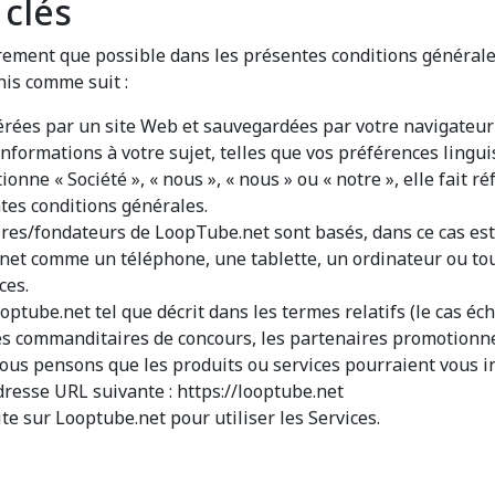
 clés
irement que possible dans les présentes conditions générales
nis comme suit :
rées par un site Web et sauvegardées par votre navigateur We
informations à votre sujet, telles que vos préférences lingu
ionne « Société », « nous », « nous » ou « notre », elle fait
tes conditions générales.
ires/fondateurs de LoopTube.net sont basés, dans ce cas est
rnet comme un téléphone, une tablette, un ordinateur ou tou
ces.
ooptube.net tel que décrit dans les termes relatifs (le cas éc
 les commanditaires de concours, les partenaires promotionn
ous pensons que les produits ou services pourraient vous in
adresse URL suivante : https://looptube.net
te sur Looptube.net pour utiliser les Services.