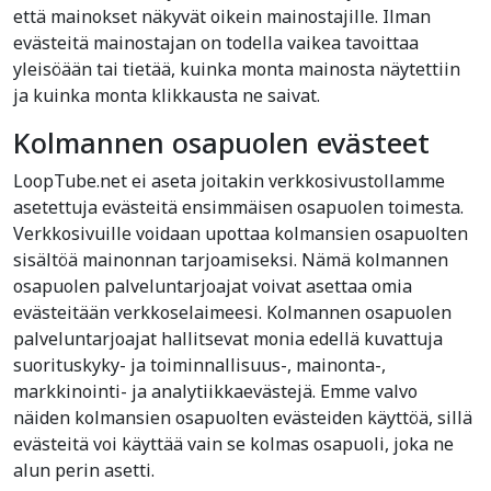
että mainokset näkyvät oikein mainostajille. Ilman
evästeitä mainostajan on todella vaikea tavoittaa
yleisöään tai tietää, kuinka monta mainosta näytettiin
ja kuinka monta klikkausta ne saivat.
Kolmannen osapuolen evästeet
LoopTube.net ei aseta joitakin verkkosivustollamme
asetettuja evästeitä ensimmäisen osapuolen toimesta.
Verkkosivuille voidaan upottaa kolmansien osapuolten
sisältöä mainonnan tarjoamiseksi. Nämä kolmannen
osapuolen palveluntarjoajat voivat asettaa omia
evästeitään verkkoselaimeesi. Kolmannen osapuolen
palveluntarjoajat hallitsevat monia edellä kuvattuja
suorituskyky- ja toiminnallisuus-, mainonta-,
markkinointi- ja analytiikkaevästejä. Emme valvo
näiden kolmansien osapuolten evästeiden käyttöä, sillä
evästeitä voi käyttää vain se kolmas osapuoli, joka ne
alun perin asetti.