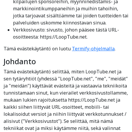
kilpailujen sponsoreihin, myynninedistämis- ja
markkinointikumppaneihin ja muihin tahoihin,
jotka tarjoavat sisältöämme tai joiden tuotteiden tai
palveluiden uskomme kiinnostavan sinua.
Verkkosivusto: sivusto, johon pääsee tästä URL-
osoitteesta: https://LoopTube.net.
Tämä evästekäytäntö on luotu
Termify-ohjelmalla
.
Johdanto
Tämä evästekäytäntö selittää, miten LoopTube.net ja
sen tytäryhtiöt (yhdessä "LoopTube.net", "me", "meidät"
ja "meidän") käyttävät evästeitä ja vastaavia tekniikoita
tunnistamaan sinut, kun vierailet verkkosivustollamme,
mukaan lukien rajoituksetta https://LoopTube.net ja
kaikki siihen liittyvät URL-osoitteet, mobiili- tai
lokalisoidut versiot ja niihin liittyvät verkkotunnukset /
alisivut ("Verkkosivustot"). Se selittää, mitä nämä
tekniikat ovat ja miksi käytämme niitä, sekä valinnat