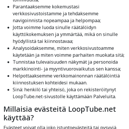
Parantaaksemme kokemustasi
verkkosivustoistamme ja tehdaksemme
navigoinnista nopeampaa ja helpompaa;
Jotta voimme luoda sinulle räätälöidyn
käyttökokemuksen ja ymmärtää, mikä on sinulle
hyödyllistä tai kiinnostavaa;
Analysoidaksemme, miten verkkosivustoamme
käytetään ja miten voimme parhaiten muokata sitä;
Tunnistaa tulevaisuuden näkymät ja personoida
markkinointi- ja myyntivuorovaikutus sen kanssa;
Helpottaaksemme verkkomainonnan räätälöintiä
kiinnostuksen kohteidesi mukaan.
Sinä: henkilö tai yhteisö, joka on rekisteröitynyt
LoopTube.net-sivustolle käyttämään Palveluita.
Millaisia evästeitä LoopTube.net
käyttää?
Evästeet voivat olla joko istuntoevästeitä tai pysyviä