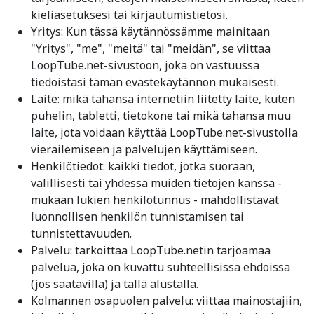
kieliasetuksesi tai kirjautumistietosi.
Yritys: Kun tässä käytännössämme mainitaan
"Yritys", "me", "meitä" tai "meidän", se viittaa
LoopTube.net-sivustoon, joka on vastuussa
tiedoistasi tämän evästekäytännön mukaisesti.
Laite: mikä tahansa internetiin liitetty laite, kuten
puhelin, tabletti, tietokone tai mikä tahansa muu
laite, jota voidaan käyttää LoopTube.net-sivustolla
vierailemiseen ja palvelujen käyttämiseen.
Henkilötiedot: kaikki tiedot, jotka suoraan,
välillisesti tai yhdessä muiden tietojen kanssa -
mukaan lukien henkilötunnus - mahdollistavat
luonnollisen henkilön tunnistamisen tai
tunnistettavuuden.
Palvelu: tarkoittaa LoopTube.netin tarjoamaa
palvelua, joka on kuvattu suhteellisissa ehdoissa
(jos saatavilla) ja tällä alustalla.
Kolmannen osapuolen palvelu: viittaa mainostajiin,