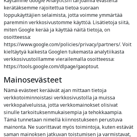
Käytämme Google Analyticsin tarjoamia evästeitä
kerätäksemme rajoitettua tietoa suoraan
loppukäyttäjien selaimista, jotta voimme ymmärtää
paremmin verkkosivustomme käyttöä. Lisätietoja siitä,
miten Google kerää ja käyttää näitä tietoja, on
osoitteessa:
https://www.google.com/policies/privacy/partners/. Voit
kieltäytyä kaikesta Googlen tukemasta analytiikasta
verkkosivustoillamme vierailemalla osoitteessa:
https://tools.google.com/dlpage/gaoptout.
Mainosevästeet
Nämä evästeet keräävät ajan mittaan tietoja
verkkotoiminnoistasi verkkosivustolla ja muissa
verkkopalveluissa, jotta verkkomainokset olisivat
sinulle tarkoituksenmukaisempia ja tehokkaampia.
Tämä tunnetaan nimellä kiinnostukseen perustuva
mainonta. Ne suorittavat myös toimintoja, kuten estävät
saman mainoksen jatkuvan toistumisen ja varmistavat,