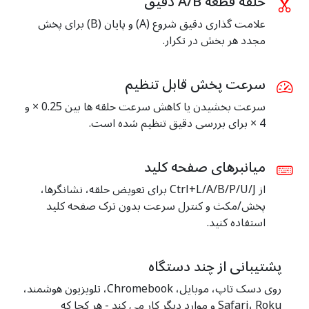
حلقه قطعه A/B دقیق
علامت گذاری دقیق شروع (A) و پایان (B) برای پخش
مجدد هر بخش در تکرار.
سرعت پخش قابل تنظیم
سرعت بخشیدن یا کاهش سرعت حلقه ها بین 0.25 × و
4 × برای بررسی دقیق تنظیم شده است.
میانبرهای صفحه کلید
از Ctrl+L/A/B/P/U/J برای تعویض حلقه، نشانگرها،
پخش/مکث و کنترل سرعت بدون ترک صفحه کلید
استفاده کنید.
پشتیبانی از چند دستگاه
روی دسک تاپ، موبایل، Chromebook، تلویزیون هوشمند،
Safari، Roku و موارد دیگر کار می کند - هر کجا که