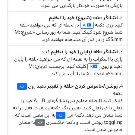
بازیکن به صورت خودکار بارگذاری می شود.
نشانگر «A» (شروع) خود را تنظیم
کنید روی دکمه
در لحظه ای که می خواهید حلقه
A
شما شروع شود کلیک کنید. شما به روز رسانی «شروع: M:
SS.mm» را در کنار آن مشاهده خواهید کرد.
نشانگر «B» (پایان) خود را تنظیم
کنید
بازی یا اسکراب را به نقطه ای که می خواهید حلقه را پایان
دهید و روی
کلیک کنید. برچسب «پایان: M:
B
SS.mm» انتخاب شما را تأیید می کند.
روشن/خاموش کردن حلقه را تغییر
دهید روی
دکمه
کلیک کنید تا حلقه مداوم بین نشانگرهای A—B خود را
فعال یا غیرفعال کنید. تغییر رنگ دکمه وضعیت فعلی را به
شما نشان می دهد. دکمه آبی
به این معنی است که
toggling روشن است و دکمه خاکستری
به معنای
خاموش شدن است.