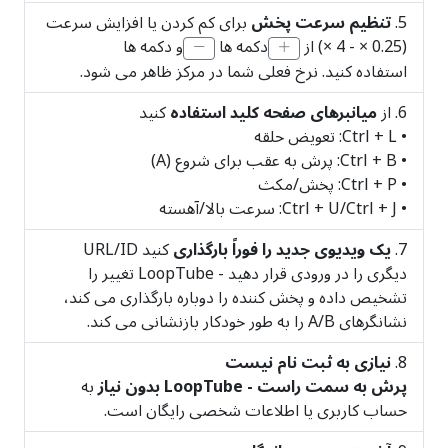
تنظیم سرعت پخش
برای کم کردن یا افزایش سرعت
(0.25 × - 4 ×) از
دکمه ها
و دکمه ها
استفاده کنید. نرخ فعلی شما در مرکز ظاهر می شود.
از
میانبرهای صفحه کلید استفاده
کنید
• Ctrl + L: تعویض حلقه
• Ctrl + B: پرش به عقب برای شروع (A)
• Ctrl + P: پخش/مکث
• Ctrl + U/Ctrl + J: سرعت بالا/آهسته
یک ویدیوی جدید را فوراً بارگذاری
کنید URL/ID
دیگری را در ورودی قرار دهید - LoopTube تغییر را
تشخیص داده و پخش کننده را دوباره بارگذاری می کند،
نشانگرهای A/B را به طور خودکار بازنشانی می کند.
نیازی به ثبت نام نیست
پرش به سمت راست - LoopTube بدون نیاز
به
حساب کاربری یا اطلاعات شخصی رایگان است.