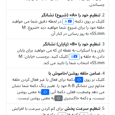
چسباندن.
تنظیم خود را «A» (شروع) نشانگر
کلیک بر روی دکمه
در لحظه دقیق شما می خواهید
A
حلقه خود را برای شروع. شما خواهید دید «شروع: M:
SS.mm» به روز رسانی در کنار آن.
تنظیم خود را «B» (پایان) نشانگر
بازی و یا اسکراب به نقطه ای که می خواهید برای پایان
دادن به حلقه و
کلیک کنید. برچسب «پایان: M:
B
SS.mm» انتخاب شما را تایید می کند.
ضامن حلقه روشن/خاموش با
کلیک بر روی
دکمه برای فعال یا غیر فعال کردن حلقه
مداوم بین نشانگر A-B خود را. تغییر رنگ دکمه شما نشان
می دهد وضعیت فعلی. دکمه آبی
به معنی روشن
نیست، و دکمه خاکستری
به معنی روشن نیست .
تنظیم سرعت پخش
برای کم کردن سرعت یا افزایش
سرعت از
دکمه ها
و دکمه ها