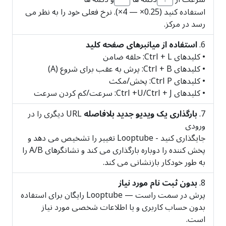
استفاده کنید (0.25× — 4×). نرخ فعلی خود را به نظر می
رسد در مرکز.
استفاده از میانبرهای صفحه کلید
• کلیدهای Ctrl + L: حلقه ضامن
• کلیدهای Ctrl + B: پرش به عقب برای شروع (A)
• کلیدهای Ctrl P: پخش/مکث
• کلیدهای Ctrl +U/Ctrl + J: سرعت/کم کردن سرعت
بارگذاری یک ویدیو جدید بلافاصله
URL دیگری را در
ورودی
جایگذاری کنید - Looptube تغییر را تشخیص می دهد و
پخش کننده را دوباره بارگذاری می کند و نشانگرهای A/B را
به طور خودکار بازنشانی می کند.
بدون ثبت نام مورد نیاز
پرش در سمت راست — Looptube رایگان برای استفاده
بدون حساب کاربری و یا اطلاعات شخصی مورد نیاز
است.