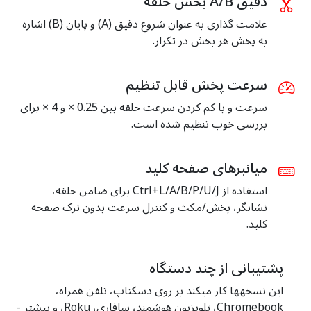
دقیق A/B بخش حلقه
علامت گذاری به عنوان شروع دقیق (A) و پایان (B) اشاره
به پخش هر بخش در تکرار.
سرعت پخش قابل تنظیم
سرعت و یا کم کردن سرعت حلقه بین 0.25 × و 4 × برای
بررسی خوب تنظیم شده است.
میانبرهای صفحه کلید
استفاده از Ctrl+L/A/B/P/U/J برای ضامن حلقه،
نشانگر، پخش/مکث و کنترل سرعت بدون ترک صفحه
کلید.
پشتیبانی از چند دستگاه
این نسخهها کار میکند بر روی دسکتاپ، تلفن همراه،
Chromebook، تلویزیون هوشمند، سافاری، Roku، و بیشتر -