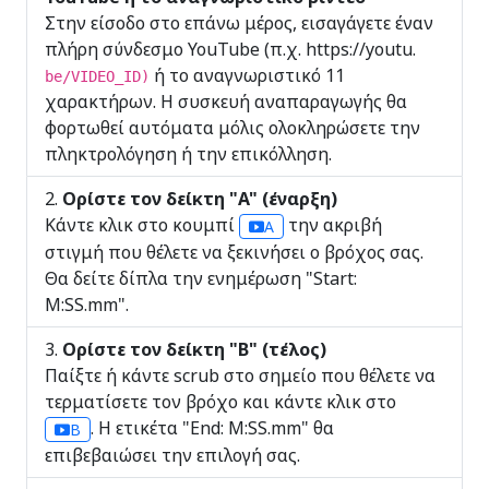
Στην είσοδο στο επάνω μέρος, εισαγάγετε έναν
πλήρη σύνδεσμο YouTube (π.χ. https://youtu.
ή το αναγνωριστικό 11
be/VIDEO_ID)
χαρακτήρων. Η συσκευή αναπαραγωγής θα
φορτωθεί αυτόματα μόλις ολοκληρώσετε την
πληκτρολόγηση ή την επικόλληση.
Ορίστε τον δείκτη "A" (έναρξη)
Κάντε κλικ στο κουμπί
την ακριβή
A
στιγμή που θέλετε να ξεκινήσει ο βρόχος σας.
Θα δείτε δίπλα την ενημέρωση "Start:
M:SS.mm".
Ορίστε τον δείκτη "Β" (τέλος)
Παίξτε ή κάντε scrub στο σημείο που θέλετε να
τερματίσετε τον βρόχο και κάντε κλικ στο
. Η ετικέτα "End: M:SS.mm" θα
B
επιβεβαιώσει την επιλογή σας.