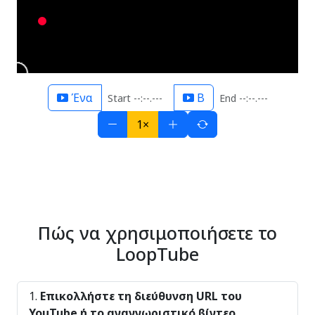
Ένα
B
Start --:--.---
End --:--.---
1×
Πώς να χρησιμοποιήσετε το
LoopTube
Επικολλήστε τη διεύθυνση URL του
YouTube ή το αναγνωριστικό βίντεο