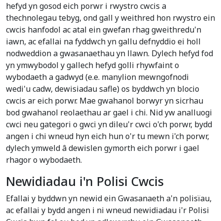
hefyd yn gosod eich porwr i rwystro cwcis a
thechnolegau tebyg, ond gall y weithred hon rwystro ein
cwcis hanfodol ac atal ein gwefan rhag gweithredu'n
iawn, ac efallai na fyddwch yn gallu defnyddio ei holl
nodweddion a gwasanaethau yn llawn. Dylech hefyd fod
yn ymwybodol y gallech hefyd golli rhywfaint o
wybodaeth a gadwyd (e.e. manylion mewngofnodi
wedi'u cadw, dewisiadau safle) os byddwch yn blocio
cwcis ar eich porwr. Mae gwahanol borwyr yn sicrhau
bod gwahanol reolaethau ar gael i chi. Nid yw analluogi
cwci neu gategori o gwci yn dileu'r cwci o'ch porwr, bydd
angen i chi wneud hyn eich hun o'r tu mewn i'ch porwr,
dylech ymweld â dewislen gymorth eich porwr i gael
rhagor o wybodaeth.
Newidiadau i'n Polisi Cwcis
Efallai y byddwn yn newid ein Gwasanaeth a'n polisïau,
ac efallai y bydd angen i ni wneud newidiadau i'r Polisi