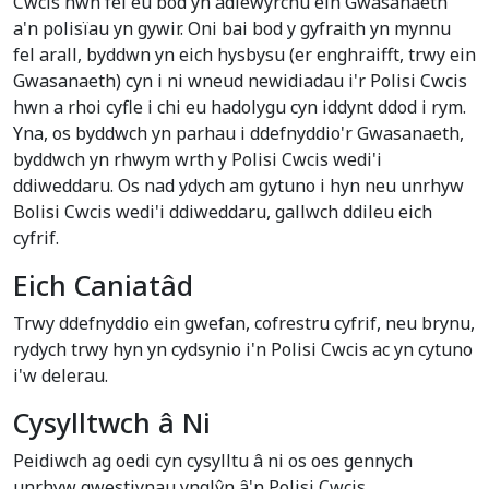
Cwcis hwn fel eu bod yn adlewyrchu ein Gwasanaeth
a'n polisïau yn gywir. Oni bai bod y gyfraith yn mynnu
fel arall, byddwn yn eich hysbysu (er enghraifft, trwy ein
Gwasanaeth) cyn i ni wneud newidiadau i'r Polisi Cwcis
hwn a rhoi cyfle i chi eu hadolygu cyn iddynt ddod i rym.
Yna, os byddwch yn parhau i ddefnyddio'r Gwasanaeth,
byddwch yn rhwym wrth y Polisi Cwcis wedi'i
ddiweddaru. Os nad ydych am gytuno i hyn neu unrhyw
Bolisi Cwcis wedi'i ddiweddaru, gallwch ddileu eich
cyfrif.
Eich Caniatâd
Trwy ddefnyddio ein gwefan, cofrestru cyfrif, neu brynu,
rydych trwy hyn yn cydsynio i'n Polisi Cwcis ac yn cytuno
i'w delerau.
Cysylltwch â Ni
Peidiwch ag oedi cyn cysylltu â ni os oes gennych
unrhyw gwestiynau ynglŷn â'n Polisi Cwcis.