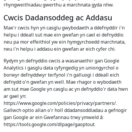
rhyngweithiadau gwerthu a marchnata gyda nhw.
Cwcis Dadansoddeg ac Addasu
Mae'r cwcis hyn yn casglu gwybodaeth a ddefnyddir i'n
helpu i ddeall sut mae ein gwefan yn cael ei defnyddio
neu pa mor effeithiol yw ein hymgyrchoedd marchnata,
neu i'n helpu i addasu ein gwefan ar eich cyfer chi.
Rydym yn defnyddio cwcis a wasanaethir gan Google
Analytics i gasglu data cyfyngedig yn uniongyrchol o
borwyr defnyddwyr terfynol i'n galluogi i ddeall eich
defnydd o'n gwefan yn well. Mae rhagor o wybodaeth
am sut mae Google yn casglu ac yn defnyddio'r data hwn
ar gael yn:
https://www.google.com/policies/privacy/partners/.
Gallwch optio allan o'r holl ddadansoddiadau a gefnogir
gan Google ar ein Gwefannau trwy ymweld â:
https://tools.google.com/dlpage/gaoptout.