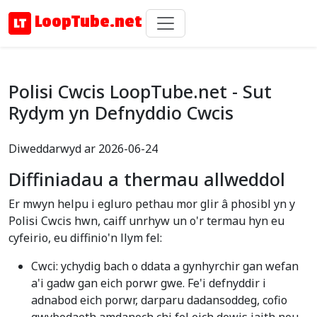
LoopTube.net
Polisi Cwcis LoopTube.net - Sut
Rydym yn Defnyddio Cwcis
Diweddarwyd ar 2026-06-24
Diffiniadau a thermau allweddol
Er mwyn helpu i egluro pethau mor glir â phosibl yn y
Polisi Cwcis hwn, caiff unrhyw un o'r termau hyn eu
cyfeirio, eu diffinio'n llym fel:
Cwci: ychydig bach o ddata a gynhyrchir gan wefan
a'i gadw gan eich porwr gwe. Fe'i defnyddir i
adnabod eich porwr, darparu dadansoddeg, cofio