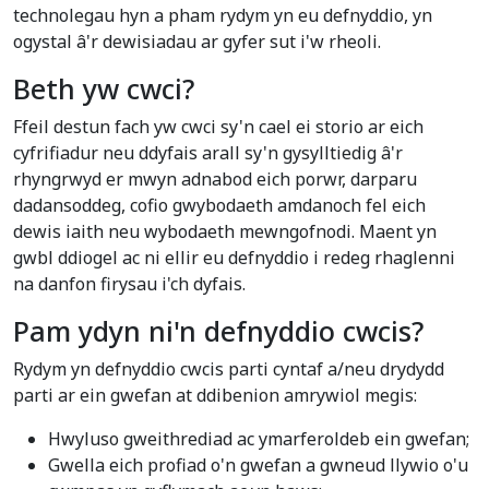
technolegau hyn a pham rydym yn eu defnyddio, yn
ogystal â'r dewisiadau ar gyfer sut i'w rheoli.
Beth yw cwci?
Ffeil destun fach yw cwci sy'n cael ei storio ar eich
cyfrifiadur neu ddyfais arall sy'n gysylltiedig â'r
rhyngrwyd er mwyn adnabod eich porwr, darparu
dadansoddeg, cofio gwybodaeth amdanoch fel eich
dewis iaith neu wybodaeth mewngofnodi. Maent yn
gwbl ddiogel ac ni ellir eu defnyddio i redeg rhaglenni
na danfon firysau i'ch dyfais.
Pam ydyn ni'n defnyddio cwcis?
Rydym yn defnyddio cwcis parti cyntaf a/neu drydydd
parti ar ein gwefan at ddibenion amrywiol megis:
Hwyluso gweithrediad ac ymarferoldeb ein gwefan;
Gwella eich profiad o'n gwefan a gwneud llywio o'u