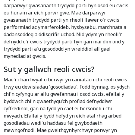
darparwyr gwasanaeth trydydd parti hyn osod eu cwcis
eu hunain ar eich porwr gwe. Mae darparwyr
gwasanaeth trydydd parti yn rheoli llawer o'r cwcis
perfformiad ac ymarferoldeb, hysbysebu, marchnata a
dadansoddeg a ddisgrifir uchod. Nid ydym yn rheoli'r
defnydd o'r cwcis trydydd parti hyn gan mai dim ond y
trydydd parti a'u gosododd yn wreiddiol all gael
mynediad at gwcis.
Sut y gallwch reoli cwcis?
Mae'r rhan fwyaf o borwyr yn caniatáu i chi reoli cwcis
trwy eu dewisiadau 'gosodiadau'. Fodd bynnag, os ydych
chi'n cyfyngu ar allu gwefannau i osod cwcis, efallai y
byddwch chi'n gwaethygu'ch profiad defnyddiwr
cyffredinol, gan na fydd yn cael ei bersonoli i chi
mwyach. Efallai y bydd hefyd yn eich atal rhag arbed
gosodiadau wedi'u haddasu fel gwybodaeth
mewngofnodi. Mae gweithgynhyrchwyr porwyr yn