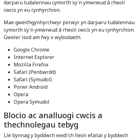
darparu tudalennau cymorth sy'n ymwneud â rheoli
cwcis yn eu cynhyrchion.
Mae gweithgynhyrchwyr porwyr yn darparu tudalennau
cymorth sy'n ymwneud â rheoli cwcis yn eu cynhyrchion.
Gweler isod am fwy o wybodaeth.
Google Chrome
Internet Explorer
Mozilla Firefox
Safari (Penbwrdd)
Safari (Symudol)
Porwr Android
Opera
Opera Symudol
Blocio ac analluogi cwcis a
thechnolegau tebyg
Lle bynnag y byddwch wedi'ch lleoli efallai y byddwch