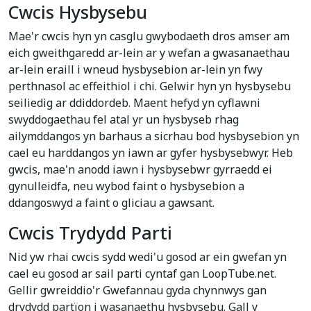
Cwcis Hysbysebu
Mae'r cwcis hyn yn casglu gwybodaeth dros amser am
eich gweithgaredd ar-lein ar y wefan a gwasanaethau
ar-lein eraill i wneud hysbysebion ar-lein yn fwy
perthnasol ac effeithiol i chi. Gelwir hyn yn hysbysebu
seiliedig ar ddiddordeb. Maent hefyd yn cyflawni
swyddogaethau fel atal yr un hysbyseb rhag
ailymddangos yn barhaus a sicrhau bod hysbysebion yn
cael eu harddangos yn iawn ar gyfer hysbysebwyr. Heb
gwcis, mae'n anodd iawn i hysbysebwr gyrraedd ei
gynulleidfa, neu wybod faint o hysbysebion a
ddangoswyd a faint o gliciau a gawsant.
Cwcis Trydydd Parti
Nid yw rhai cwcis sydd wedi'u gosod ar ein gwefan yn
cael eu gosod ar sail parti cyntaf gan LoopTube.net.
Gellir gwreiddio'r Gwefannau gyda chynnwys gan
drydydd partïon i wasanaethu hysbysebu. Gall y