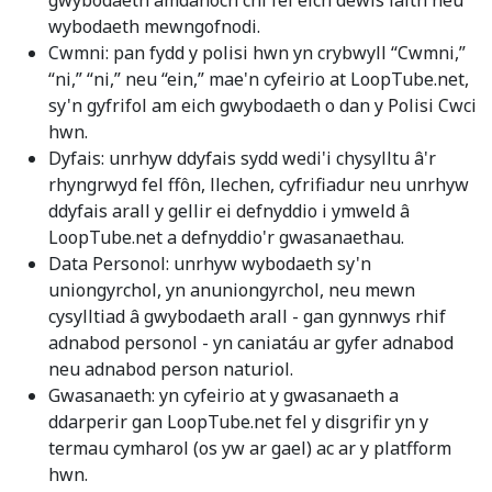
gwybodaeth amdanoch chi fel eich dewis iaith neu
wybodaeth mewngofnodi.
Cwmni: pan fydd y polisi hwn yn crybwyll “Cwmni,”
“ni,” “ni,” neu “ein,” mae'n cyfeirio at LoopTube.net,
sy'n gyfrifol am eich gwybodaeth o dan y Polisi Cwci
hwn.
Dyfais: unrhyw ddyfais sydd wedi'i chysylltu â'r
rhyngrwyd fel ffôn, llechen, cyfrifiadur neu unrhyw
ddyfais arall y gellir ei defnyddio i ymweld â
LoopTube.net a defnyddio'r gwasanaethau.
Data Personol: unrhyw wybodaeth sy'n
uniongyrchol, yn anuniongyrchol, neu mewn
cysylltiad â gwybodaeth arall - gan gynnwys rhif
adnabod personol - yn caniatáu ar gyfer adnabod
neu adnabod person naturiol.
Gwasanaeth: yn cyfeirio at y gwasanaeth a
ddarperir gan LoopTube.net fel y disgrifir yn y
termau cymharol (os yw ar gael) ac ar y platfform
hwn.