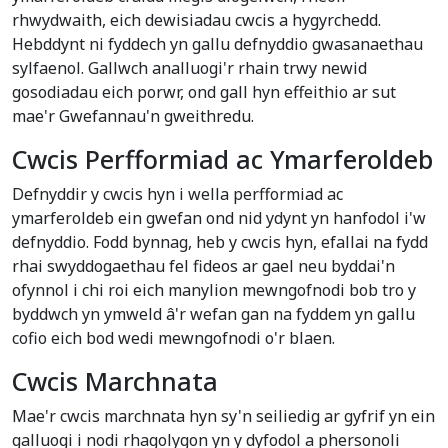
rhwydwaith, eich dewisiadau cwcis a hygyrchedd.
Hebddynt ni fyddech yn gallu defnyddio gwasanaethau
sylfaenol. Gallwch analluogi'r rhain trwy newid
gosodiadau eich porwr, ond gall hyn effeithio ar sut
mae'r Gwefannau'n gweithredu.
Cwcis Perfformiad ac Ymarferoldeb
Defnyddir y cwcis hyn i wella perfformiad ac
ymarferoldeb ein gwefan ond nid ydynt yn hanfodol i'w
defnyddio. Fodd bynnag, heb y cwcis hyn, efallai na fydd
rhai swyddogaethau fel fideos ar gael neu byddai'n
ofynnol i chi roi eich manylion mewngofnodi bob tro y
byddwch yn ymweld â'r wefan gan na fyddem yn gallu
cofio eich bod wedi mewngofnodi o'r blaen.
Cwcis Marchnata
Mae'r cwcis marchnata hyn sy'n seiliedig ar gyfrif yn ein
galluogi i nodi rhagolygon yn y dyfodol a phersonoli