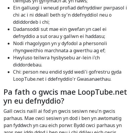
cwmpas yn gyflymach ac yn haws;
Ein galluogi i wneud profiad defnyddiwr pwrpasol i
chi ac i ni ddeall beth sy'n ddefnyddiol neu o
ddiddordeb i chi;
Dadansoddi sut mae ein gwefan yn cael ei
defnyddio a sut orau y gallwn ei haddasu;
Nodi rhagolygon yn y dyfodol a phersonoli
rhyngweithio marchnata a gwerthu ag ef;
Hwyluso teilwra hysbysebu ar-lein i'ch
diddordebau.
Chi: person neu endid sydd wedi'i gofrestru gyda
LoopTube.net i ddefnyddio'r Gwasanaethau.
Pa fath o gwcis mae LoopTube.net
yn eu defnyddio?
Gall cwcis naill ai fod yn gwcis sesiwn neu'n gwcis
parhaus. Mae cwci sesiwn yn dod i ben yn awtomatig
pan fyddwch yn cau eich porwr. Bydd cwci parhaus yn
aros nes iddo ddod i ben neu i chi ddileu eich cwcis.