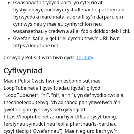
Gwasanaeth trydydd parti: yn cyfeirio at
hysbysebwyr, noddwyr cystadleuaeth, partneriaid
hyrwyddo a marchnata, ac eraill sy'n darparu ein
cynnwys neu y mae eu cynhyrchion neu
wasanaethau y credwn a allai fod o ddiddordeb i chi.
Gwefan: safle, y gellir ei gyrchu trwy'r URL hwn:
https://looptube.net
Crëwyd y Polisi Cwcis hwn gyda
Termify
.
Cyflwyniad
Mae'r Polisi Cwcis hwn yn esbonio sut mae
LoopTube.net a'i gysylltiadau (gyda'i gilydd
“LoopTube.net”, “ni”, “ni”, a “ni”), yn defnyddio cwcis a
thechnolegau tebyg i'ch adnabod pan ymwelwch â'n
gwefan, gan gynnwys heb gyfyngiad
https://looptube.net ac unrhyw URLau cysylltiedig,
fersiynau symudol neu leol a pharthau/is-barthau
cysylltiedig (“Gwefannau”). Mae'n egluro beth yw'r