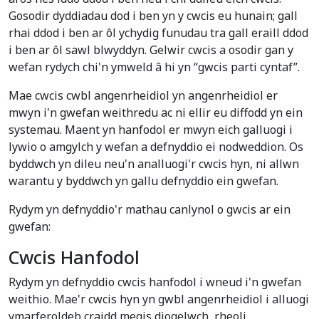
Gosodir dyddiadau dod i ben yn y cwcis eu hunain; gall
rhai ddod i ben ar ôl ychydig funudau tra gall eraill ddod
i ben ar ôl sawl blwyddyn. Gelwir cwcis a osodir gan y
wefan rydych chi'n ymweld â hi yn “gwcis parti cyntaf”.
Mae cwcis cwbl angenrheidiol yn angenrheidiol er
mwyn i'n gwefan weithredu ac ni ellir eu diffodd yn ein
systemau. Maent yn hanfodol er mwyn eich galluogi i
lywio o amgylch y wefan a defnyddio ei nodweddion. Os
byddwch yn dileu neu'n analluogi'r cwcis hyn, ni allwn
warantu y byddwch yn gallu defnyddio ein gwefan.
Rydym yn defnyddio'r mathau canlynol o gwcis ar ein
gwefan:
Cwcis Hanfodol
Rydym yn defnyddio cwcis hanfodol i wneud i'n gwefan
weithio. Mae'r cwcis hyn yn gwbl angenrheidiol i alluogi
ymarferoldeb craidd megis diogelwch, rheoli