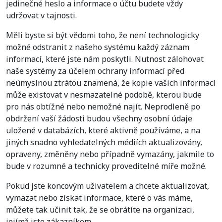
jedinečné heslo a informace o účtu budete vždy
udržovat v tajnosti.
Měli byste si být vědomi toho, že není technologicky
možné odstranit z našeho systému každý záznam
informací, které jste nám poskytli. Nutnost zálohovat
naše systémy za účelem ochrany informací před
neúmyslnou ztrátou znamená, že kopie vašich informací
může existovat v nesmazatelné podobě, kterou bude
pro nás obtížné nebo nemožné najít. Neprodleně po
obdržení vaší žádosti budou všechny osobní údaje
uložené v databázích, které aktivně používáme, a na
jiných snadno vyhledatelných médiích aktualizovány,
opraveny, změněny nebo případně vymazány, jakmile to
bude v rozumné a technicky proveditelné míře možné.
Pokud jste koncovým uživatelem a chcete aktualizovat,
vymazat nebo získat informace, které o vás máme,
můžete tak učinit tak, že se obrátíte na organizaci,
jejímž jste zákazníkem.