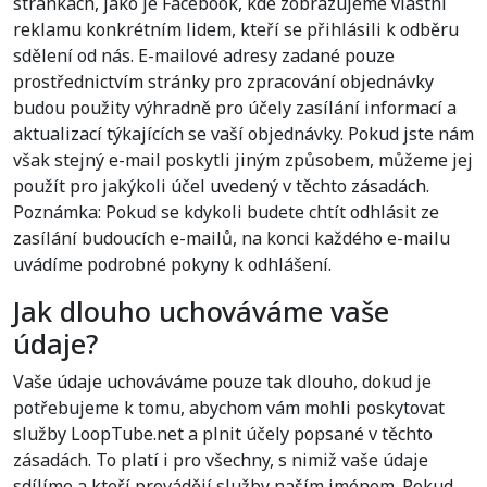
stránkách, jako je Facebook, kde zobrazujeme vlastní
reklamu konkrétním lidem, kteří se přihlásili k odběru
sdělení od nás. E-mailové adresy zadané pouze
prostřednictvím stránky pro zpracování objednávky
budou použity výhradně pro účely zasílání informací a
aktualizací týkajících se vaší objednávky. Pokud jste nám
však stejný e-mail poskytli jiným způsobem, můžeme jej
použít pro jakýkoli účel uvedený v těchto zásadách.
Poznámka: Pokud se kdykoli budete chtít odhlásit ze
zasílání budoucích e-mailů, na konci každého e-mailu
uvádíme podrobné pokyny k odhlášení.
Jak dlouho uchováváme vaše
údaje?
Vaše údaje uchováváme pouze tak dlouho, dokud je
potřebujeme k tomu, abychom vám mohli poskytovat
služby LoopTube.net a plnit účely popsané v těchto
zásadách. To platí i pro všechny, s nimiž vaše údaje
sdílíme a kteří provádějí služby naším jménem. Pokud