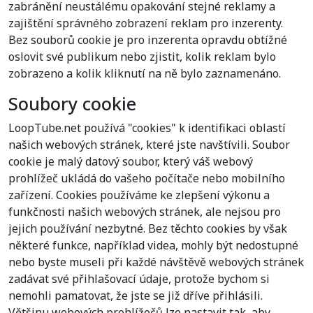
zabránění neustálému opakování stejné reklamy a
zajištění správného zobrazení reklam pro inzerenty.
Bez souborů cookie je pro inzerenta opravdu obtížné
oslovit své publikum nebo zjistit, kolik reklam bylo
zobrazeno a kolik kliknutí na ně bylo zaznamenáno.
Soubory cookie
LoopTube.net používá "cookies" k identifikaci oblastí
našich webových stránek, které jste navštívili. Soubor
cookie je malý datový soubor, který váš webový
prohlížeč ukládá do vašeho počítače nebo mobilního
zařízení. Cookies používáme ke zlepšení výkonu a
funkčnosti našich webových stránek, ale nejsou pro
jejich používání nezbytné. Bez těchto cookies by však
některé funkce, například videa, mohly být nedostupné
nebo byste museli při každé návštěvě webových stránek
zadávat své přihlašovací údaje, protože bychom si
nemohli pamatovat, že jste se již dříve přihlásili.
Většinu webových prohlížečů lze nastavit tak, aby