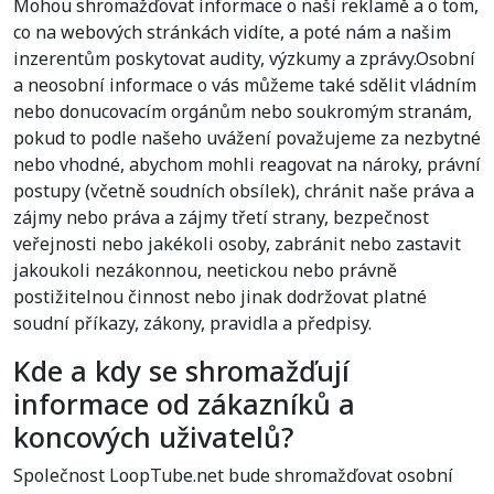
Mohou shromažďovat informace o naší reklamě a o tom,
co na webových stránkách vidíte, a poté nám a našim
inzerentům poskytovat audity, výzkumy a zprávy.Osobní
a neosobní informace o vás můžeme také sdělit vládním
nebo donucovacím orgánům nebo soukromým stranám,
pokud to podle našeho uvážení považujeme za nezbytné
nebo vhodné, abychom mohli reagovat na nároky, právní
postupy (včetně soudních obsílek), chránit naše práva a
zájmy nebo práva a zájmy třetí strany, bezpečnost
veřejnosti nebo jakékoli osoby, zabránit nebo zastavit
jakoukoli nezákonnou, neetickou nebo právně
postižitelnou činnost nebo jinak dodržovat platné
soudní příkazy, zákony, pravidla a předpisy.
Kde a kdy se shromažďují
informace od zákazníků a
koncových uživatelů?
Společnost LoopTube.net bude shromažďovat osobní