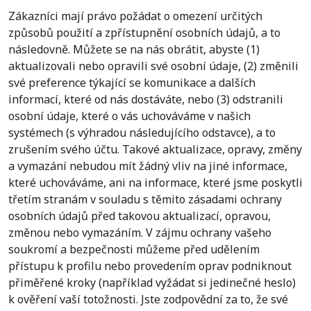
Zákazníci mají právo požádat o omezení určitých
způsobů použití a zpřístupnění osobních údajů, a to
následovně. Můžete se na nás obrátit, abyste (1)
aktualizovali nebo opravili své osobní údaje, (2) změnili
své preference týkající se komunikace a dalších
informací, které od nás dostáváte, nebo (3) odstranili
osobní údaje, které o vás uchováváme v našich
systémech (s výhradou následujícího odstavce), a to
zrušením svého účtu. Takové aktualizace, opravy, změny
a vymazání nebudou mít žádný vliv na jiné informace,
které uchováváme, ani na informace, které jsme poskytli
třetím stranám v souladu s těmito zásadami ochrany
osobních údajů před takovou aktualizací, opravou,
změnou nebo vymazáním. V zájmu ochrany vašeho
soukromí a bezpečnosti můžeme před udělením
přístupu k profilu nebo provedením oprav podniknout
přiměřené kroky (například vyžádat si jedinečné heslo)
k ověření vaší totožnosti. Jste zodpovědní za to, že své