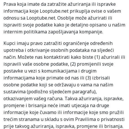
Prava koja imate da zatražite ažuriranja ili ispravke
informacija koje Looptube.net prikuplja ovise o vašem
odnosu sa Looptube.net. Osoblje može ažurirati ili
ispraviti svoje podatke kako je detaljno opisano u našim
internim politikama zapošljavanja kompanije.
Kupci imaju pravo zatražiti ograničenje određenih
upotreba i otkrivanje osobnih podataka na sljedeći
način. Možete nas kontaktirati kako biste (1) ažurirali ili
ispravili vaše osobne podatke, (2) promijenili svoje
postavke u vezi s komunikacijama i drugim
informacijama koje primate od nas ili (3) izbrisali
osobne podatke koji se održavaju o vama na našim
sustavima (podložno sljedećem paragrafu),
otkazivanjem vašeg računa. Takva ažuriranja, ispravke,
promjene i brisanja neće imati utjecaja na druge
informacije koje čuvamo ili informacije koje smo pružili
trećim stranama u skladu s ovim Pravilima o privatnosti
prije takvog ažuriranja, ispravka, promjene ili brisanja.