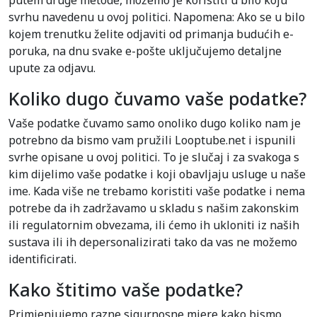
putem druge metode, možemo je koristiti u bilo koju
svrhu navedenu u ovoj politici. Napomena: Ako se u bilo
kojem trenutku želite odjaviti od primanja budućih e-
poruka, na dnu svake e-pošte uključujemo detaljne
upute za odjavu.
Koliko dugo čuvamo vaše podatke?
Vaše podatke čuvamo samo onoliko dugo koliko nam je
potrebno da bismo vam pružili Looptube.net i ispunili
svrhe opisane u ovoj politici. To je slučaj i za svakoga s
kim dijelimo vaše podatke i koji obavljaju usluge u naše
ime. Kada više ne trebamo koristiti vaše podatke i nema
potrebe da ih zadržavamo u skladu s našim zakonskim
ili regulatornim obvezama, ili ćemo ih ukloniti iz naših
sustava ili ih depersonalizirati tako da vas ne možemo
identificirati.
Kako štitimo vaše podatke?
Primjenjujemo razne sigurnosne mjere kako bismo