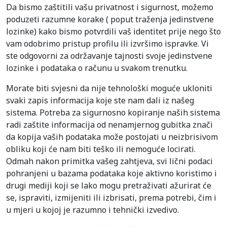
Da bismo zaštitili vašu privatnost i sigurnost, možemo
poduzeti razumne korake ( poput traženja jedinstvene
lozinke) kako bismo potvrdili vaš identitet prije nego što
vam odobrimo pristup profilu ili izvršimo ispravke. Vi
ste odgovorni za održavanje tajnosti svoje jedinstvene
lozinke i podataka o računu u svakom trenutku.
Morate biti svjesni da nije tehnološki moguće ukloniti
svaki zapis informacija koje ste nam dali iz našeg
sistema. Potreba za sigurnosno kopiranje naših sistema
radi zaštite informacija od nenamjernog gubitka znači
da kopija vaših podataka može postojati u neizbrisivom
obliku koji će nam biti teško ili nemoguće locirati.
Odmah nakon primitka vašeg zahtjeva, svi lični podaci
pohranjeni u bazama podataka koje aktivno koristimo i
drugi mediji koji se lako mogu pretraživati ažurirat će
se, ispraviti, izmijeniti ili izbrisati, prema potrebi, čim i
u mjeri u kojoj je razumno i tehnički izvedivo.