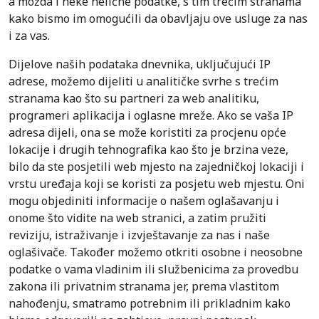
a možda i neke nelične podatke, s tim trećim stranama
kako bismo im omogućili da obavljaju ove usluge za nas
i za vas.
Dijelove naših podataka dnevnika, uključujući IP
adrese, možemo dijeliti u analitičke svrhe s trećim
stranama kao što su partneri za web analitiku,
programeri aplikacija i oglasne mreže. Ako se vaša IP
adresa dijeli, ona se može koristiti za procjenu opće
lokacije i drugih tehnografika kao što je brzina veze,
bilo da ste posjetili web mjesto na zajedničkoj lokaciji i
vrstu uređaja koji se koristi za posjetu web mjestu. Oni
mogu objediniti informacije o našem oglašavanju i
onome što vidite na web stranici, a zatim pružiti
reviziju, istraživanje i izvještavanje za nas i naše
oglašivače. Također možemo otkriti osobne i neosobne
podatke o vama vladinim ili službenicima za provedbu
zakona ili privatnim stranama jer, prema vlastitom
nahođenju, smatramo potrebnim ili prikladnim kako