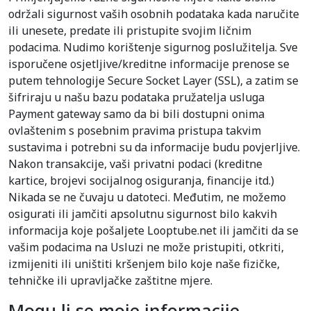
održali sigurnost vaših osobnih podataka kada naručite
ili unesete, predate ili pristupite svojim ličnim
podacima. Nudimo korištenje sigurnog poslužitelja. Sve
isporučene osjetljive/kreditne informacije prenose se
putem tehnologije Secure Socket Layer (SSL), a zatim se
šifriraju u našu bazu podataka pružatelja usluga
Payment gateway samo da bi bili dostupni onima
ovlaštenim s posebnim pravima pristupa takvim
sustavima i potrebni su da informacije budu povjerljive.
Nakon transakcije, vaši privatni podaci (kreditne
kartice, brojevi socijalnog osiguranja, financije itd.)
Nikada se ne čuvaju u datoteci. Međutim, ne možemo
osigurati ili jamčiti apsolutnu sigurnost bilo kakvih
informacija koje pošaljete Looptube.net ili jamčiti da se
vašim podacima na Usluzi ne može pristupiti, otkriti,
izmijeniti ili uništiti kršenjem bilo koje naše fizičke,
tehničke ili upravljačke zaštitne mjere.
Mogu li se moje informacije