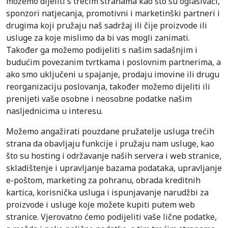
možemo dijeliti s trećim stranama kao što su oglašivači,
sponzori natjecanja, promotivni i marketinški partneri i
drugima koji pružaju naš sadržaj ili čije proizvode ili
usluge za koje mislimo da bi vas mogli zanimati.
Također ga možemo podijeliti s našim sadašnjim i
budućim povezanim tvrtkama i poslovnim partnerima, a
ako smo uključeni u spajanje, prodaju imovine ili drugu
reorganizaciju poslovanja, također možemo dijeliti ili
prenijeti vaše osobne i neosobne podatke našim
nasljednicima u interesu.
Možemo angažirati pouzdane pružatelje usluga trećih
strana da obavljaju funkcije i pružaju nam usluge, kao
što su hosting i održavanje naših servera i web stranice,
skladištenje i upravljanje bazama podataka, upravljanje
e-poštom, marketing za pohranu, obrada kreditnih
kartica, korisnička usluga i ispunjavanje narudžbi za
proizvode i usluge koje možete kupiti putem web
stranice. Vjerovatno ćemo podijeliti vaše lične podatke,