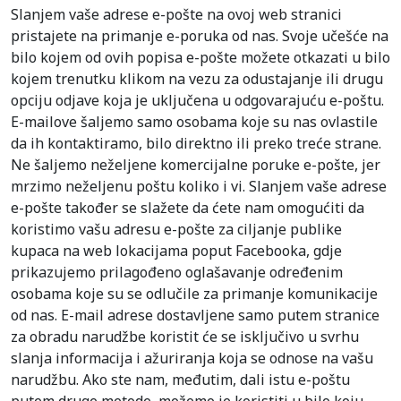
Slanjem vaše adrese e-pošte na ovoj web stranici
pristajete na primanje e-poruka od nas. Svoje učešće na
bilo kojem od ovih popisa e-pošte možete otkazati u bilo
kojem trenutku klikom na vezu za odustajanje ili drugu
opciju odjave koja je uključena u odgovarajuću e-poštu.
E-mailove šaljemo samo osobama koje su nas ovlastile
da ih kontaktiramo, bilo direktno ili preko treće strane.
Ne šaljemo neželjene komercijalne poruke e-pošte, jer
mrzimo neželjenu poštu koliko i vi. Slanjem vaše adrese
e-pošte također se slažete da ćete nam omogućiti da
koristimo vašu adresu e-pošte za ciljanje publike
kupaca na web lokacijama poput Facebooka, gdje
prikazujemo prilagođeno oglašavanje određenim
osobama koje su se odlučile za primanje komunikacije
od nas. E-mail adrese dostavljene samo putem stranice
za obradu narudžbe koristit će se isključivo u svrhu
slanja informacija i ažuriranja koja se odnose na vašu
narudžbu. Ako ste nam, međutim, dali istu e-poštu