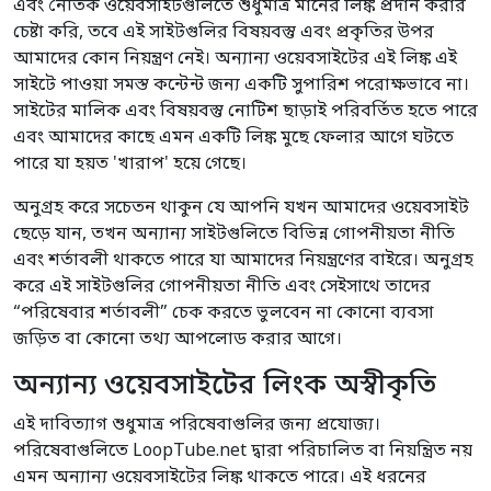
এবং নৈতিক ওয়েবসাইটগুলিতে শুধুমাত্র মানের লিঙ্ক প্রদান করার
চেষ্টা করি, তবে এই সাইটগুলির বিষয়বস্তু এবং প্রকৃতির উপর
আমাদের কোন নিয়ন্ত্রণ নেই। অন্যান্য ওয়েবসাইটের এই লিঙ্ক এই
সাইটে পাওয়া সমস্ত কন্টেন্ট জন্য একটি সুপারিশ পরোক্ষভাবে না।
সাইটের মালিক এবং বিষয়বস্তু নোটিশ ছাড়াই পরিবর্তিত হতে পারে
এবং আমাদের কাছে এমন একটি লিঙ্ক মুছে ফেলার আগে ঘটতে
পারে যা হয়ত 'খারাপ' হয়ে গেছে।
অনুগ্রহ করে সচেতন থাকুন যে আপনি যখন আমাদের ওয়েবসাইট
ছেড়ে যান, তখন অন্যান্য সাইটগুলিতে বিভিন্ন গোপনীয়তা নীতি
এবং শর্তাবলী থাকতে পারে যা আমাদের নিয়ন্ত্রণের বাইরে। অনুগ্রহ
করে এই সাইটগুলির গোপনীয়তা নীতি এবং সেইসাথে তাদের
“পরিষেবার শর্তাবলী” চেক করতে ভুলবেন না কোনো ব্যবসা
জড়িত বা কোনো তথ্য আপলোড করার আগে।
অন্যান্য ওয়েবসাইটের লিংক অস্বীকৃতি
এই দাবিত্যাগ শুধুমাত্র পরিষেবাগুলির জন্য প্রযোজ্য।
পরিষেবাগুলিতে LoopTube.net দ্বারা পরিচালিত বা নিয়ন্ত্রিত নয়
এমন অন্যান্য ওয়েবসাইটের লিঙ্ক থাকতে পারে। এই ধরনের