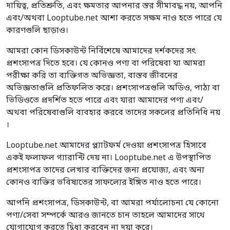
দায়িত্ব, প্রতিশ্রুতি, এবং ক্ষমতার আপনার স্তর সীমাবদ্ধ নয়, আপনি
এবং/অথবা Looptube.net আশা করতে সক্ষম নাও হতে পারে যে
কারণগুলি ছাড়াও।
আমরা কোন ডিসকাউন্ট নির্বিশেষে আমাদের দর্শকদের সৎ
প্রশংসাপত্র দিতে হবে। যে কোনও পণ্য বা পরিষেবা যা আমরা
পরীক্ষা করি তা ব্যক্তিগত অভিজ্ঞতা, বাস্তব জীবনের
অভিজ্ঞতাগুলি প্রতিফলিত করে। প্রশংসাপত্রগুলি অডিও, পাঠ্য বা
ভিডিওতে প্রদর্শিত হতে পারে এবং যারা আমাদের পণ্য এবং/
অথবা পরিষেবাগুলি ব্যবহার করবে তাদের সকলের প্রতিনিধি নয়
।
Looptube.net আমাদের প্ল্যাটফর্ম দেওয়া প্রশংসাপত্র হিসাবে
একই ফলাফল গ্যারান্টি দেয় না। Looptube.net এ উপস্থাপিত
প্রশংসাপত্র তাদের লেখার ব্যক্তিদের জন্য প্রযোজ্য, এবং অন্য
কোনও ব্যক্তির ভবিষ্যতের সাফল্যের ইঙ্গিত নাও হতে পারে।
আপনি প্রশংসাপত্র, ডিসকাউন্ট, বা আমরা পর্যালোচনা যে কোনো
পণ্য/সেবা সম্পর্কে আরও জানতে চান তাহলে আমাদের সাথে
যোগাযোগ করতে দ্বিধা করবেন না দয়া করে।