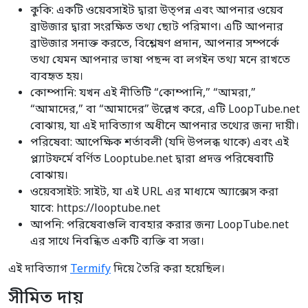
কুকি: একটি ওয়েবসাইট দ্বারা উত্পন্ন এবং আপনার ওয়েব
ব্রাউজার দ্বারা সংরক্ষিত তথ্য ছোট পরিমাণ। এটি আপনার
ব্রাউজার সনাক্ত করতে, বিশ্লেষণ প্রদান, আপনার সম্পর্কে
তথ্য যেমন আপনার ভাষা পছন্দ বা লগইন তথ্য মনে রাখতে
ব্যবহৃত হয়।
কোম্পানি: যখন এই নীতিটি “কোম্পানি,” “আমরা,”
“আমাদের,” বা “আমাদের” উল্লেখ করে, এটি LoopTube.net
বোঝায়, যা এই দাবিত্যাগ অধীনে আপনার তথ্যের জন্য দায়ী।
পরিষেবা: আপেক্ষিক শর্তাবলী (যদি উপলব্ধ থাকে) এবং এই
প্ল্যাটফর্মে বর্ণিত Looptube.net দ্বারা প্রদত্ত পরিষেবাটি
বোঝায়।
ওয়েবসাইট: সাইট, যা এই URL এর মাধ্যমে অ্যাক্সেস করা
যাবে: https://looptube.net
আপনি: পরিষেবাগুলি ব্যবহার করার জন্য LoopTube.net
এর সাথে নিবন্ধিত একটি ব্যক্তি বা সত্তা।
এই দাবিত্যাগ
Termify
দিয়ে তৈরি করা হয়েছিল।
সীমিত দায়