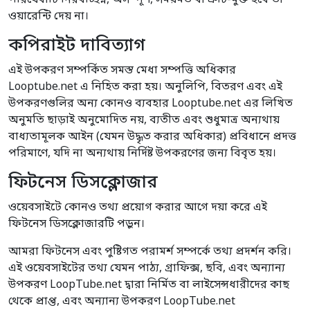
পরিষেবাটি নিরবচ্ছিন্ন, অসম্পূর্ণ, সময়মত বা ত্রুটি-মুক্ত হবে তা
ওয়ারেন্টি দেয় না।
কপিরাইট দাবিত্যাগ
এই উপকরণ সম্পর্কিত সমস্ত মেধা সম্পত্তি অধিকার
Looptube.net এ নিহিত করা হয়। অনুলিপি, বিতরণ এবং এই
উপকরণগুলির অন্য কোনও ব্যবহার Looptube.net এর লিখিত
অনুমতি ছাড়াই অনুমোদিত নয়, ব্যতীত এবং শুধুমাত্র অন্যথায়
বাধ্যতামূলক আইন (যেমন উদ্ধৃত করার অধিকার) প্রবিধানে প্রদত্ত
পরিমাণে, যদি না অন্যথায় নির্দিষ্ট উপকরণের জন্য বিবৃত হয়।
ফিটনেস ডিসক্লোজার
ওয়েবসাইটে কোনও তথ্য প্রয়োগ করার আগে দয়া করে এই
ফিটনেস ডিসক্লোজারটি পড়ুন।
আমরা ফিটনেস এবং পুষ্টিগত পরামর্শ সম্পর্কে তথ্য প্রদর্শন করি।
এই ওয়েবসাইটের তথ্য যেমন পাঠ্য, গ্রাফিক্স, ছবি, এবং অন্যান্য
উপকরণ LoopTube.net দ্বারা নির্মিত বা লাইসেন্সধারীদের কাছ
থেকে প্রাপ্ত, এবং অন্যান্য উপকরণ LoopTube.net