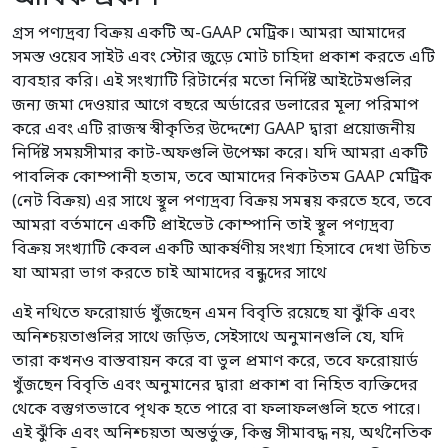
গ্রস পণ্যদ্রব্য বিক্রয় একটি অ-GAAP মেট্রিক। আমরা আমাদের
সমস্ত ওয়েব সাইট এবং স্টোর জুড়ে মোট চাহিদা প্রকাশ করতে এটি
ব্যবহার করি। এই সংখ্যাটি রিটার্নের মতো নির্দিষ্ট আইটেমগুলির
জন্য জমা দেওয়ার আগে বছরে অর্ডারের ডলারের মূল্য পরিমাপ
করে এবং এটি রাজস্ব স্বীকৃতির উদ্দেশ্যে GAAP দ্বারা প্রয়োজনীয়
নির্দিষ্ট সময়সীমার কাট-অফগুলি উপেক্ষা করে। যদি আমরা একটি
পাবলিক কোম্পানী হতাম, তবে আমাদের নিকটতম GAAP মেট্রিক
(নেট বিক্রয়) এর সাথে স্থূল পণ্যদ্রব্য বিক্রয় সমন্বয় করতে হবে, তবে
আমরা বর্তমানে একটি প্রাইভেট কোম্পানি তাই স্থূল পণ্যদ্রব্য
বিক্রয় সংখ্যাটি কেবল একটি আকর্ষণীয় সংখ্যা হিসাবে দেখা উচিত
যা আমরা ভাগ করতে চাই আমাদের বন্ধুদের সাথে
এই নথিতে ফরোয়ার্ড খুঁজছেন এমন বিবৃতি রয়েছে যা ঝুঁকি এবং
অনিশ্চয়তাগুলির সাথে জড়িত, সেইসাথে অনুমানগুলি যে, যদি
তারা কখনও বাস্তবায়ন করে বা ভুল প্রমাণ করে, তবে ফরোয়ার্ড
খুঁজছেন বিবৃতি এবং অনুমানের দ্বারা প্রকাশ বা নিহিত ব্যক্তিদের
থেকে বস্তুগতভাবে পৃথক হতে পারে বা ফলাফলগুলি হতে পারে।
এই ঝুঁকি এবং অনিশ্চয়তা অন্তর্ভুক্ত, কিন্তু সীমাবদ্ধ নয়, অর্থনৈতিক