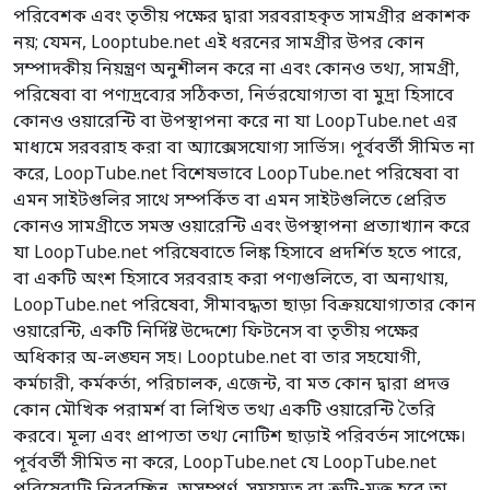
পরিবেশক এবং তৃতীয় পক্ষের দ্বারা সরবরাহকৃত সামগ্রীর প্রকাশক
নয়; যেমন, Looptube.net এই ধরনের সামগ্রীর উপর কোন
সম্পাদকীয় নিয়ন্ত্রণ অনুশীলন করে না এবং কোনও তথ্য, সামগ্রী,
পরিষেবা বা পণ্যদ্রব্যের সঠিকতা, নির্ভরযোগ্যতা বা মুদ্রা হিসাবে
কোনও ওয়ারেন্টি বা উপস্থাপনা করে না যা LoopTube.net এর
মাধ্যমে সরবরাহ করা বা অ্যাক্সেসযোগ্য সার্ভিস। পূর্ববর্তী সীমিত না
করে, LoopTube.net বিশেষভাবে LoopTube.net পরিষেবা বা
এমন সাইটগুলির সাথে সম্পর্কিত বা এমন সাইটগুলিতে প্রেরিত
কোনও সামগ্রীতে সমস্ত ওয়ারেন্টি এবং উপস্থাপনা প্রত্যাখ্যান করে
যা LoopTube.net পরিষেবাতে লিঙ্ক হিসাবে প্রদর্শিত হতে পারে,
বা একটি অংশ হিসাবে সরবরাহ করা পণ্যগুলিতে, বা অন্যথায়,
LoopTube.net পরিষেবা, সীমাবদ্ধতা ছাড়া বিক্রয়যোগ্যতার কোন
ওয়ারেন্টি, একটি নির্দিষ্ট উদ্দেশ্যে ফিটনেস বা তৃতীয় পক্ষের
অধিকার অ-লঙ্ঘন সহ। Looptube.net বা তার সহযোগী,
কর্মচারী, কর্মকর্তা, পরিচালক, এজেন্ট, বা মত কোন দ্বারা প্রদত্ত
কোন মৌখিক পরামর্শ বা লিখিত তথ্য একটি ওয়ারেন্টি তৈরি
করবে। মূল্য এবং প্রাপ্যতা তথ্য নোটিশ ছাড়াই পরিবর্তন সাপেক্ষে।
পূর্ববর্তী সীমিত না করে, LoopTube.net যে LoopTube.net