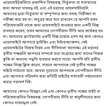
ওয়েবসাইটগুলিতে প্রকাশিত বিষয়বস্তু, নির্ভুলতা বা মতামতের
জন্য আমরা দায়বদ্ধ নই, এবং এই ধরনের ওয়েবসাইটগুলি
আমাদের দ্বারা নির্ভুলতা বা সম্পূর্ণতার জন্য তদন্ত, নিরীক্ষণ বা
পরীক্ষা করা হয় না। অনুগ্রহ করে মনে রাখবেন যে আপনি যখন
পরিষেবাগুলি থেকে অন্য ওয়েবসাইটে যাওয়ার জন্য একটি লিঙ্ক
ব্যবহার করেন, তখন আমাদের গোপনীয়তা নীতি আর কার্যকর হয়
না। আমাদের প্ল্যাটফর্মের একটি লিঙ্ক রয়েছে এমন সহ অন্য কোনও
ওয়েবসাইটে আপনার ব্রাউজিং এবং ইন্টারঅ্যাকশন, সেই
ওয়েবসাইটের নিজস্ব নিয়ম এবং নীতিমালা সাপেক্ষে। এই ধরনের
তৃতীয় পক্ষগুলি আপনার সম্পর্কে তথ্য সংগ্রহের জন্য তাদের নিজস্ব
কুকি বা অন্যান্য পদ্ধতি ব্যবহার করতে পারে। আপনি যদি তৃতীয়
পক্ষের লিঙ্কে ক্লিক করেন, তাহলে আপনাকে সেই তৃতীয় পক্ষের
সাইটে পাঠানো হবে। আমরা দৃঢ়ভাবে আপনাকে গোপনীয়তা নীতি
এবং আপনার পরিদর্শন করা প্রতিটি সাইটের শর্তাবলী পর্যালোচনা
করার পরামর্শ দিই।
আমাদের কোনও নিয়ন্ত্রণ নেই এবং কোনও তৃতীয় পক্ষের সাইট বা
পরিষেবাগুলির বিষয়বস্তু, গোপনীয়তা নীতি বা অনুশীলনের জন্য
কোনও দায়বদ্ধতা নেই।