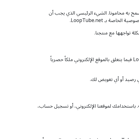
ى المعاملات على LoopTube.net. سنكون موجزين بقدر ما يسمح به محامونا. الشيء الرئيسي الذي يجب أن
ة تواجهها مع منتجنا.
تظل أي ملاحظات أو تعليقات أو أفكار أو تحسينات أو اقتراحات (يُشار إليها مجتمعةً بـ "الاقتراحات") تقدمها إلى LoopTube.net فيما يتعلق بالموقع الإلكتروني ملكاً حصرياً
مه. باستخدامك لموقعنا الإلكتروني، أو تسجيل حساب،