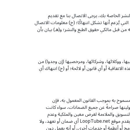
والنشر الخاصة بك، يرجى الاتصال بنا مع تقديم
لتي يُزعم أنها تشكل انتهاكًا؛ (ج) معلومات الاتصال
من قبل مالكي حقوق الطبع والنشر؛ و(هـ) بيان بأن
ا، ومسؤوليها، وموظفيها، ووكلائها، وشركائها، ومرخصيها (إن وجدوا) من
لاتفاقية أو أي قانون أو لائحة؛ أو (ج) انتهاك أي
لمسموح به بموجب القانون المعمول به، فإن
 مسؤوليتها صراحةً عن جميع الضمانات، سواء كانت
 التسويق والملاءمة لغرض معين والملكية وعدم
الانتهاك والضمانات التي قد تنشأ عن سياق التعامل أو مسار الأداء أو الاستخدام أو الممارسة التجارية. دون تقييد لما سبق، لا يقدم موقع LoopTube.net أي ضمان أو تعهد، ولا
مج أو أنظمة أو خدمات أخرى، أو أنه يعمل دون