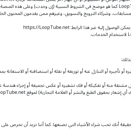
لمسابقات، وشركاء الترويج والتسويق، وغيرهم ممن يقدمون المحتوى الخاص
ذلك:
ره أو تأجيره أو التنازل عنه أو توزيعه أو نقله أو استضافته أو الاستعانة بم
ل مشتقة منه أو تفكيكه أو فك تشفيره أو عكس تجميعه أو إجراء هندسة ع
وق في LoopTube.net. نحن نقدر حقيقة أنك تحب شراء الأشياء التي نصنعها. كما أننا نريد 