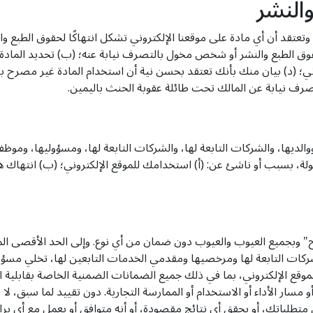
النشر
ك وتعتقد أن أي مادة على موقعنا الإلكتروني تشكل انتهاكًا لحقوق الطبع 
حقوق الطبع والنشر أو شخص مخول بالتصرف نيابة عنه؛ (ب) تحديد المادة ا
ي؛ (د) بيان منك بأنك تعتقد بحسن نية أن استخدام المادة غير مصرح به 
تصرف نيابة عن المالك تحت طائلة عقوبة الحنث باليمين.
ت توافق على تعويض وتبرئة ذمة LoopTube.net ووالديها، والشركات التابعة لها، والشركات التابعة له
ة، بسبب أو ناشئ عن: (أ) استخدامك للموقع الإلكتروني؛ (ب) انتهاك هذه ا
تاح" وبجميع العيوب والعيوب دون ضمان من أي نوع. وإلى الحد الأقصى ا
يابة عن الشركات التابعة لها ومرخصيها ومقدمي الخدمات التابعين لها، تخلي
الموقع الإلكتروني، بما في ذلك جميع الضمانات الضمنية الخاصة بقابلية
 متطلباتك، أو يحقق أي نتائج مقصودة، أو أنه متوافق أو يعمل مع أي برا