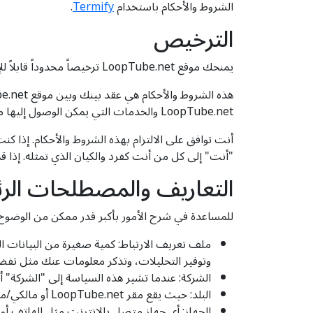
الشروط والأحكام باستخدام
Termify
.
الترخيص
يمنحك موقع LoopTube.net ترخيصاً محدوداً قابلاً للإلغاء وغير حصري وغير قابل للتحويل لتنزيل الموقع وتثبيته واستخدامه بما يتوافق تماماً مع شروط هذه الاتفاقية.
LoopTube.net والخدمات التي يمكن الوصول إليها من موقع LoopTube.net (والتي يشار إليها مجتمعة في هذه الشروط والأحكام باسم "خدمة LoopTube.net").
"أنت" إلى كل من أنت كفرد والكيان الذي تمثله. إذا 
التعاريف والمصطلحات الر
للمساعدة في شرح الأمور بأكبر قدر ممكن من الوضوح ف
ملف تعريف الارتباط: كمية صغيرة من البيانات
وتوفير التحليلات، وتذكر معلومات عنك مثل تفضي
الشركة: عندما تشير هذه السياسة إلى "الشركة" أو "نحن" أو "نحن" أو "لنا" أو "لنا
البلد: حيث يقع مقر LoopTube.net أو مالكي/مؤسسي LoopTube.net، في هذه الحالة هو
الجهاز: أي جهاز متصل بالإنترنت مثل الهاتف أو الجهاز اللوحي أ