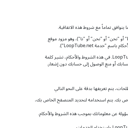
هذه الشروط والأحكام هي عقد بينك وبين موقع LoopTube.net (المشار إليه في هذه الشروط والأحكام باسم "LoopTube.net" أو "نحن" أو "نحن" أو "نا")، وهو مزود موقع
أنت توافق على الالتزام بهذه الشروط والأحكام. إذا كنت لا توافق على هذه الشروط والأحكام، يرجى عدم استخدام خدمة LoopTube.net. في هذه الشروط والأحكام، تشير كلمة
 حسابك أو منع الوصول إلى حسابك دون إشعار.
ات، يتم تعريفها بدقة على النحو التالي
خاص بك. يتم استخدامه لتحديد المتصفح الخاص بك،