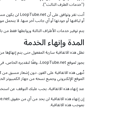
("خدمات الطرف الثالث").
أنت تقر وتوافق ع
أو لياقتها أو جودتها أو أي جانب آخر منها. لا يتحمل موقع LoopTube.net ولا يتحمل أي التزام أو مسؤولية تجاهك أو تجاه أي شخص أو كيان آخر عن أي خدمات ط
يتم توفير خدمات الأطراف الثالثة وروابطها فقط من 
المدة وإنهاء الخدمة
تظل هذه الاتفاقية سارية المفعول حتى يتم إنهاؤها من قبلك أو م
يجوز لموقع LoopTube.net، وفقًا لتقديره الخاص، في أي وقت ولأي سبب أو بدون سبب، تعليق أو إنهاء هذه الاتفاقية بإشعار مسبق أو بدون إشعار مسبق.
الموقع الإلكتروني وجميع نسخه من جهاز الكمبيوتر ال
عند إنهاء هذه الاتفاقية، يجب عليك التوقف عن استخد
بموجب هذه الاتفاقية.