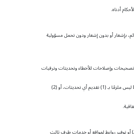
حكام أدناه.
قت أو دائم، بإشعار أو بدون إشعار ودون تحمل مسؤولية
 قد تشمل تصحيحات وإصلاحات للأخطاء وتحديثات وترقيات
قد تؤدي التحديثات إلى تعديل أو حذف ميزات و/أو وظائف معينة للموقع الإلكتروني. أنت توافق على أن موقع LoopTube.net ليس ملزمًا بـ (1) تقديم أي تحديثات، أو (2)
 أو توفير روابط لمواقع أو خدمات طرف ثالث