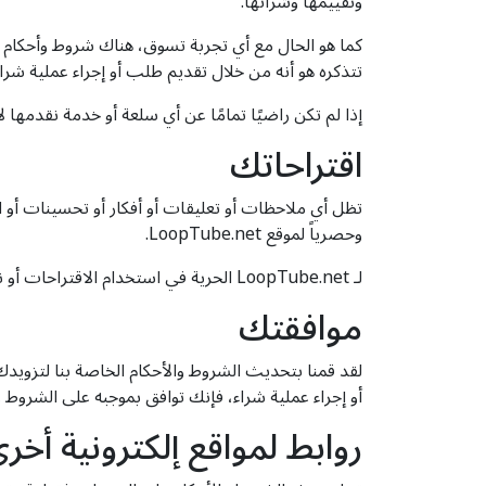
وتقييمها وشرائها.
تتذكره هو أنه من خلال تقديم طلب أو إجراء عملية شراء على LoopTube.net، فإنك توافق على الشروط إلى جانب سياسة الخصوصية الخاصة ب
إذا لم تكن راضيًا تمامًا عن أي سلعة أو خدمة نقدمه
اقتراحاتك
وحصرياً لموقع LoopTube.net.
لـ LoopTube.net الحرية في استخدام الاقتراحات أو نسخها أو تعديلها أو نشرها أو إعادة توزيعها لأي غرض وبأي طريقة دون أي رصيد أو أي تعويض لك.
موافقتك
لقد قمنا بتحديث الشروط والأحكام الخاصة بنا لتزويدك
أو إجراء عملية شراء، فإنك توافق بموجبه على الشروط وا
روابط لمواقع إلكترونية أخر