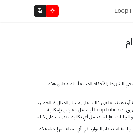
وملتزم بشروط الخدمة الواردة في الشروط والأحكام المبينة أدناه. تنطبق هذه
و عرضية أو تبعية، بما في ذلك، على سبيل المثال لا الحصر،
فقدان البيانات أو الأرباح، الناشئة عن استخدام أو عدم القدرة على استخدام المواد الموجودة على هذا الموقع، حتى لو تم إخطار فريق LoopTube.net أو ممثل مفوض بإمكانية
أو البيانات، فإنك تتحمل أي تكاليف تترتب على ذلك.
مراجعة سياسة استخدام الموارد في أي لحظة. تم إنشاء هذه