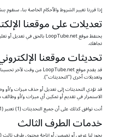
إذا قررنا تغيير الشروط والأحكام الخاصة بنا، سنقوم ب
تعديلات على موقعنا الإلكت
يحتفظ موقع LoopTube.net با
تجاهك.
تحديثات موقعنا الإلكتروني
قد يقدم موقع opTube.net
وتعديلات أخرى ("التحديثات").
الاستمرار في تقديم أو تمكين أي ميزات و/أو وظائف مع
أنت توافق كذلك على أن جميع التحديثات (1) تعتبر (1) جزءًا لا يتجزأ من الموقع الإلكتروني، و(2) تخضع لشروط وأحكام هذه الاتفاقية.
خدمات الطرف الثالث
يجوز لنا عرض أو تضمين أو إتاحة محتوى طرف ثالث (ب