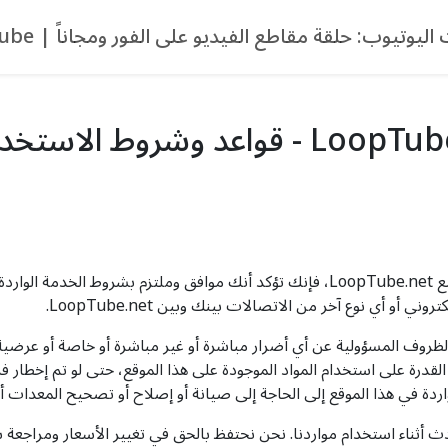
ليوتيوب: حلقة مقاطع الفيديو على الفور ومجاناً | LoopTube
إن دخولك إلى موقع LoopTube.net وتقديمك طلباً مع LoopTube.net، فإنك تؤكد أنك موافق 
أو أي نوع آخر من الاتصالات بينك وبين LoopTube.net.
Loo تحت أي ظرف من الظروف المسؤولية عن أي أضرار مباشرة أو غير مباشرة أو خاصة أ
ردة في هذا الموقع إلى الحاجة إلى صيانة أو إصلاح أو تصحيح المعدات 
ن أي نتائج قد تحدث أثناء استخدام مواردنا. نحن نحتفظ بالحق في تغيير الأسعار و