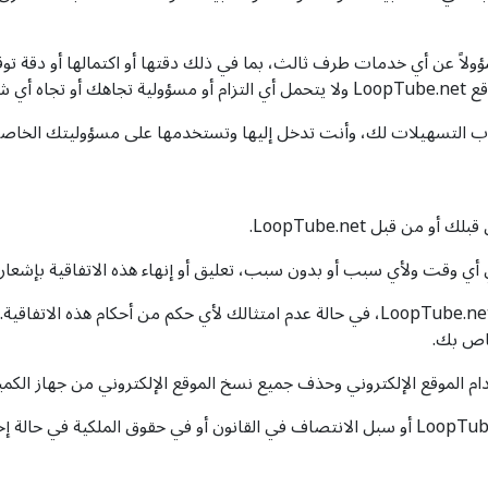
لى أن LoopTube.net لن يكون مسؤولاً عن أي خدمات طرف ثالث، بما في ذلك دقتها أو اكتمالها
رف ثالث.
باب التسهيلات لك، وأنت تدخل إليها وتستخدمها على مسؤوليتك الخاصة 
ن قبل LoopTube.net.
تُنهى هذه الاتفاقية على الفور، دون إشعار مسبق من LoopTube.net، في حالة عدم امتثالك لأ
خاص بك.
ام الموقع الإلكتروني وحذف جميع نسخ الموقع الإلكتروني من جهاز الكمب
إن إنهاء هذه الاتفاقية لن يحد من أي من حقوق LoopTube.net أو سبل الانتصاف في القانون أو في