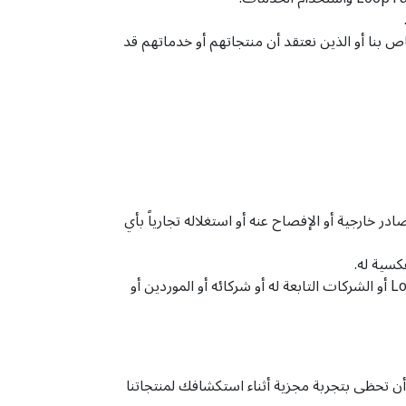
 بنا أو الذين نعتقد أن منتجاتهم أو خدماتهم قد
صادر خارجية أو الإفصاح عنه أو استغلاله تجارياً بأي
كسية له.
إزالة أو تغيير أو إخفاء أي إشعار ملكية (بما في ذلك أي إشعار بحقوق الطبع والنشر أو العلامة التجارية) لموقع LoopTube.net أو الشركات التابعة له أو شركائه أو الموردين أو
أن نحرص على أن تحظى بتجربة مجزية أثناء استكشافك لمنتجاتنا