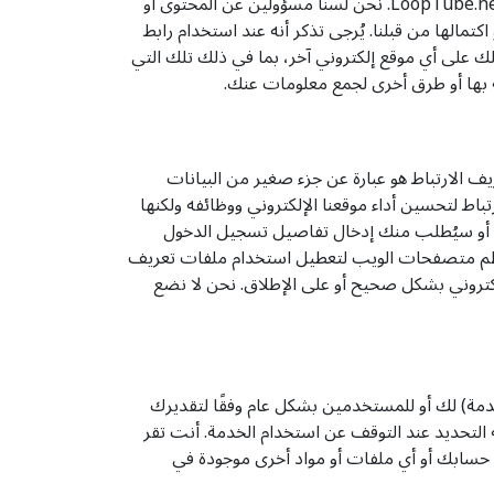
تنطبق هذه الشروط والأحكام على الخدمات فقط. قد تحتوي الخدمات على روابط لمواقع إلكترونية أخرى لا تديرها أو تتحكم بها LoopTube.net. نحن لسنا مسؤولين عن المحتوى أو
 اكتمالها من قبلنا. يُرجى تذكر أنه عند استخدام رابط
ك على أي موقع إلكتروني آخر، بما في ذلك تلك التي
ة بها أو طرق أخرى لجمع معلومات عنك.
 ملف تعريف الارتباط هو عبارة عن جزء صغير من البيانات
ط لتحسين أداء موقعنا الإلكتروني ووظائفه ولكنها
ة أو سيُطلب منك إدخال تفاصيل تسجيل الدخول
 معظم متصفحات الويب لتعطيل استخدام ملفات تعريف
لكتروني بشكل صحيح أو على الإطلاق. نحن لا نضع
و أي ميزات داخل الخدمة) لك أو للمستخدمين بشكل عام وفقًا لتقديرك
ك. يجوز لك التوقف عن استخدام الخدمة في أي وقت. لا تحتاج إلى إبلاغ LoopTube.net على وجه التحديد عند التوقف عن استخدام الخدمة. أنت تقر
خدمة أو تفاصيل حسابك أو أي ملفات أو مواد أخرى موجودة في