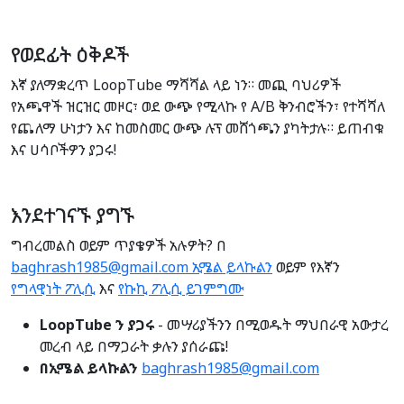
የወደፊት ዕቅዶች
እኛ ያለማቋረጥ LoopTube ማሻሻል ላይ ነን። መጪ ባህሪዎች
የአጫዋች ዝርዝር መዞር፣ ወደ ውጭ የሚላኩ የ A/B ቅንብሮችን፣ የተሻሻለ
የጨለማ ሁነታን እና ከመስመር ውጭ ሉፕ መሸጎጫን ያካትታሉ። ይጠብቁ
እና ሀሳቦችዎን ያጋሩ!
እንደተገናኙ ያግኙ
ግብረመልስ ወይም ጥያቄዎች አሉዎት? በ
baghrash1985@gmail.com ኢሜል ይላኩልን
ወይም የእኛን
የግላዊነት ፖሊሲ
እና
የኩኪ ፖሊሲ ይገምግሙ
LoopTube ን ያጋሩ
- መሣሪያችንን በሚወዱት ማህበራዊ አውታረ
መረብ ላይ በማጋራት ቃሉን ያሰራጩ!
በኢሜል ይላኩልን
baghrash1985@gmail.com