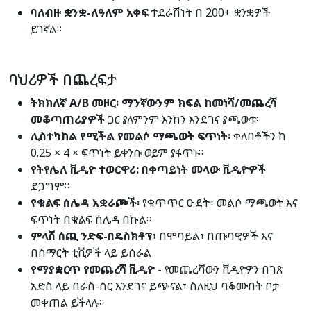
ባለብዙ ቋንቋ-ለዓለም አቀፍ
ተደራሽነት በ 200+ ቋንቋዎች
ይገኛል።
ባህሪዎች በጨረፍታ
ትክክለኛ A/B መዞር፡ ማንኛውንም ክፍል ከመነሻ/መጨረሻ
መቆጣጠሪያዎች
ጋር ያለምንም እንከን እንደገና ያጫውቱ።
ሊስተካከል የሚችል የመልሶ ማጫወት ፍጥነት፡
ቀለበቶችን ከ
0.25 × 4 × ፍጥነት ይቀንሱ ወይም ያፋጥኑ።
የትየሌለ ቪዲዮ ተወርዋሪ: በቀጣይነት መላው ቪዲዮዎች
ደጋግም።
የቁልፍ ሰሌዳ አቋራጮች፡
የቁጥጥር ዑደት፣ መልሶ ማጫወት እና
ፍጥነት በቁልፍ ሰሌዳ በኩል።
ምላሽ ሰጪ ንድፍ-በዴስክቶፕ
፣ በሞባይል፣ በጡባዊዎች እና
በስማርት ቲቪዎች ላይ ይሰራል
የማያቋርጥ የመጨረሻ ቪዲዮ
- የመጨረሻውን ቪዲዮዎን በገጽ
አድስ ላይ በራስ-ሰር እንደገና ይጭናል፣ ስለዚህ ባቆሙበት ቦታ
መቀጠል ይችላሉ።