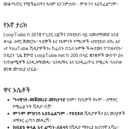
መቆጣጠር የሚችልበትን ዓለም እንገምታለን - ምዝገባ አያስፈልግም።
የእኛ ታሪክ
LoopTube በ 2018 የጊታር ሪፎችን በዩቲዩብ ላይ ለመለማመድ እንደ
ቀላል ሎፐር ጀመርኩ። ጓደኞች እና የእምነት ተማሪዎች «የዩቲዩብ ሉፕ» እና
«የ YouTube ቪዲዮዎችን» ከፈለጉ በኋላ እምቅ ችሎታውን ተገነዘብኩ።
ከዚያን ጊዜ ጀምሮ LoopTube.net ከ 200 በላይ ቋንቋዎች ውስጥ ያሉ
ተጠቃሚዎች እንዲለማመዱ፣ እንዲማሩ እና እንዲፈጥሩ የሚረዳ ባለብዙ
ቋንቋ መሣሪያ ሆኗል።
ዋና እሴቶች
ግላዊነት-መጀመሪያ-መከታተያ
የለም፣ ኩኪዎች የሉም - ለማዞር
የሚፈልጉት ቪዲዮ ብቻ።
ምንም ምዝገባ አያስፈልግም - የዩቲዩብ
ቪዲዮዎችን ያለ መለያዎች
ለማዞር ፈጣን መዳረሻ።
ክብደቱ ቀላል እና ፈጣን-ለስላሳ
የቪዲዮ ማዞሪያ አነስተኛ አሻራ።