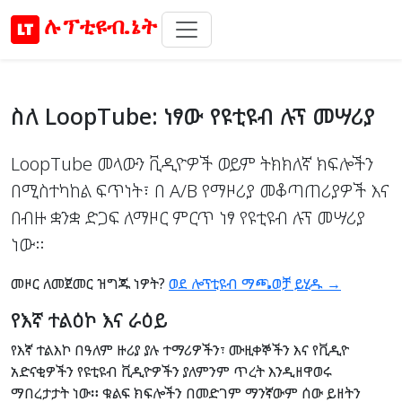
ሉፕቲዩብ.ኔት
ስለ LoopTube: ነፃው የዩቲዩብ ሉፕ መሣሪያ
LoopTube መላውን ቪዲዮዎች ወይም ትክክለኛ ክፍሎችን
በሚስተካከል ፍጥነት፣ በ A/B የማዞሪያ መቆጣጠሪያዎች እና
በብዙ ቋንቋ ድጋፍ ለማዞር ምርጥ ነፃ የዩቲዩብ ሉፕ መሣሪያ
ነው።
መዞር ለመጀመር ዝግጁ ነዎት?
ወደ ሎፕቲዩብ ማጫወቻ ይሂዱ →
የእኛ ተልዕኮ እና ራዕይ
የእኛ ተልእኮ በዓለም ዙሪያ ያሉ ተማሪዎችን፣ ሙዚቀኞችን እና የቪዲዮ
አድናቂዎችን የዩቲዩብ ቪዲዮዎችን ያለምንም ጥረት እንዲዘዋወሩ
ማበረታታት ነው
።
ቁልፍ ክፍሎችን በመድገም ማንኛውም ሰው ይዘትን